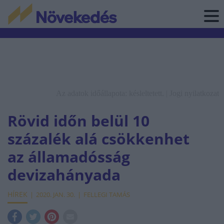
Az adatok időállapota: késleltetett. |
Jogi nyilatkozat
Rövid időn belül 10
százalék alá csökkenhet
az államadósság
devizahányada
HÍREK
2020. JAN. 30.
FELLEGI TAMÁS