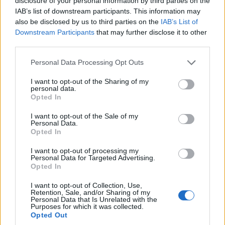
disclosure of your personal information by third parties on the
ELEMZÉSEK
2026. júl. 22.
IAB’s list of downstream participants. This information may
also be disclosed by us to third parties on the
IAB’s List of
Downstream Participants
that may further disclose it to other
third parties.
Please note that this website/app uses one or more Google
Personal Data Processing Opt Outs
services and may gather and store information including but
not limited to your visit or usage behaviour. You may click to
I want to opt-out of the Sharing of my
personal data.
grant or deny consent to Google and its third-party tags to
Opted In
use your data for below specified purposes in below Google
consent section.
I want to opt-out of the Sale of my
Personal Data.
Vagyonvisszaszerzés: amikor a pénz
Opted In
gyorsabban fut, mint a jog
I want to opt-out of processing my
Personal Data for Targeted Advertising.
ELEMZÉSEK
2026. júl. 21.
Opted In
I want to opt-out of Collection, Use,
Retention, Sale, and/or Sharing of my
Personal Data that Is Unrelated with the
Purposes for which it was collected.
Opted Out