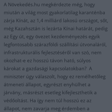
A Növekedés.hu megkérdezte még, hogy
miután a világ most gyakorlatilag karanténba
zárja Kínát, az 1,4 milliárd lakosú országot, sőt,
még Kazahsztán is lezárta Kínai határát, pedig
az Egy út, egy övezet kezdeményezés egyik
legfontosabb szárazföldi szállítási útvonaláról,
infrastrukturális fejlesztéséről van szó, nem
okozhat-e ez hosszú távon ható, súlyos
károkat a gazdasági kapcsolatokban? A
miniszter úgy válaszolt, hogy ez remélhetőleg
átmeneti állapot, egyrészt enyhülhet a
járvány, másrészt esetleg kifejleszthetik a
védőoltást. Ha így nem túl hosszú ez az
állapot, nem zavarja meg érdemben a