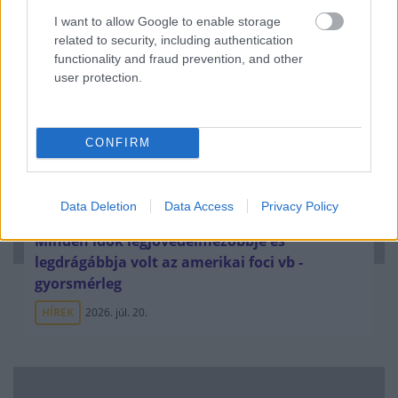
pénzek érkezéséhez még szükségesek
I want to allow Google to enable storage
ELEMZÉSEK
2026. júl. 20.
related to security, including authentication
functionality and fraud prevention, and other
user protection.
CONFIRM
Data Deletion
Data Access
Privacy Policy
Minden idők legjövedelmezőbbje és
legdrágábbja volt az amerikai foci vb -
gyorsmérleg
HÍREK
2026. júl. 20.