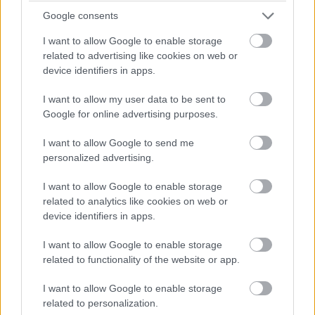
Google consents
I want to allow Google to enable storage
related to advertising like cookies on web or
device identifiers in apps.
I want to allow my user data to be sent to
Kéthónapos a Tisza-kormány: íme a mérleg!
Google for online advertising purposes.
ELEMZÉSEK
2026. júl. 21.
I want to allow Google to send me
personalized advertising.
I want to allow Google to enable storage
related to analytics like cookies on web or
device identifiers in apps.
I want to allow Google to enable storage
related to functionality of the website or app.
I want to allow Google to enable storage
related to personalization.
Uniós források: íme a teendők, amelyek a