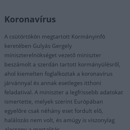
Koronavírus
A csütörtökön megtartott Kormányinfó
keretében Gulyás Gergely
miniszterelnökséget vezető miniszter
beszámolt a szerdán tartott kormányülésről,
ahol kiemelten foglalkoztak a koronavírus
járvánnyal és annak esetleges itthoni
feladatival. A miniszter a legfrissebb adatokat
ismertette, melyek szerint Európában
egyelőre csak néhány eset fordult elő,
halálozás nem volt, és amúgy is viszonylag
alacsony a mortalitás.