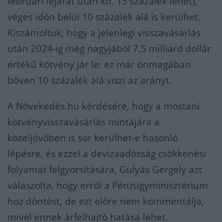
februári lejárat után kb. 15 százalék lehet),
véges időn belül 10 százalék alá is kerülhet.
Kiszámoltuk, hogy a jelenlegi visszavásárlás
után 2024-ig még nagyjából 7,5 milliárd dollár
értékű kötvény jár le: ez már önmagában
bőven 10 százalék alá viszi az arányt.
A Növekedés.hu kérdésére, hogy a mostani
kötvényvisszavásárlás mintájára a
közeljövőben is sor kerülhet-e hasonló
lépésre, és ezzel a devizaadósság csökkenési
folyamat felgyorsítására, Gulyás Gergely azt
válaszolta, hogy erről a Pénzügyminisztérium
hoz döntést, de ezt előre nem kommentálja,
mivel ennek árfelhajtó hatása lehet.