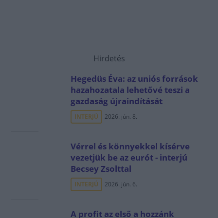
Hirdetés
Hegedüs Éva: az uniós források
hazahozatala lehetővé teszi a
gazdaság újraindítását
INTERJÚ
2026. jún. 8.
Vérrel és könnyekkel kísérve
vezetjük be az eurót - interjú
Becsey Zsolttal
INTERJÚ
2026. jún. 6.
A profit az első a hozzánk