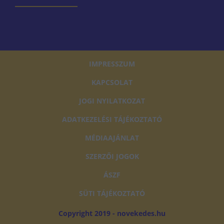
IMPRESSZUM
KAPCSOLAT
JOGI NYILATKOZAT
ADATKEZELÉSI TÁJÉKOZTATÓ
MÉDIAAJÁNLAT
SZERZŐI JOGOK
ÁSZF
SÜTI TÁJÉKOZTATÓ
Copyright 2019 - novekedes.hu