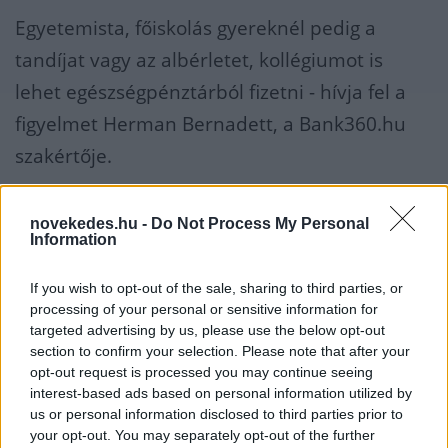
Egyetemista, főiskolás gyereknél pedig a
tandíjat vagy az albérletet, kollégiumot is
lehet egészségpénztárból fizetni - hívja fel a
figyelmet Herman Bernadett, a Bank360.hu
szakértője.
Ezek a szolgáltatások azonban egyelőre még
novekedes.hu -
Do Not Process My Personal
nem túl elterjedtek a tagok körében. A
Information
különféle egyéb kiadásokra összesen alig 400
If you wish to opt-out of the sale, sharing to third parties, or
millió forint ment el hat hónap alatt.
processing of your personal or sensitive information for
targeted advertising by us, please use the below opt-out
section to confirm your selection. Please note that after your
A tagok közül sokan nem is tudnak a
opt-out request is processed you may continue seeing
beiskolázási támogatás
lehetőségéről, amit
interest-based ads based on personal information utilized by
us or personal information disclosed to third parties prior to
éppen most, a tanévkezdéskor használhatnak
your opt-out. You may separately opt-out of the further