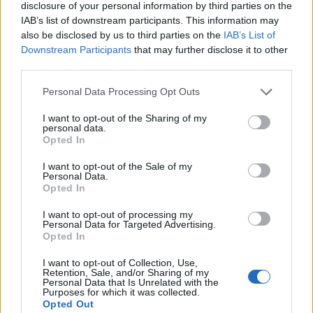
ki nagyobb összegben.
disclosure of your personal information by third parties on the
IAB’s list of downstream participants. This information may
EGÉSZSÉGPÉNZTÁR
BEFIZETÉS
also be disclosed by us to third parties on the
IAB’s List of
Downstream Participants
that may further disclose it to other
third parties.
Please note that this website/app uses one or more Google
Personal Data Processing Opt Outs
services and may gather and store information including but
not limited to your visit or usage behaviour. You may click to
I want to opt-out of the Sharing of my
NÉPSZERŰ
personal data.
grant or deny consent to Google and its third-party tags to
Opted In
use your data for below specified purposes in below Google
consent section.
I want to opt-out of the Sale of my
Personal Data.
Opted In
I want to opt-out of processing my
Personal Data for Targeted Advertising.
Opted In
I want to opt-out of Collection, Use,
Retention, Sale, and/or Sharing of my
Personal Data that Is Unrelated with the
Hitelfordulat 2026: elzárja a pénzcsapot az
Purposes for which it was collected.
Opted Out
állam