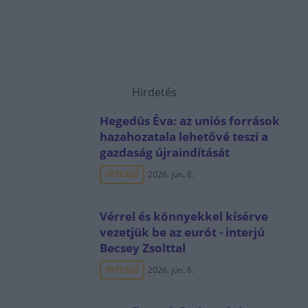
Hirdetés
Hegedüs Éva: az uniós források
hazahozatala lehetővé teszi a
gazdaság újraindítását
INTERJÚ
2026. jún. 8.
Vérrel és könnyekkel kísérve
vezetjük be az eurót - interjú
Becsey Zsolttal
INTERJÚ
2026. jún. 6.