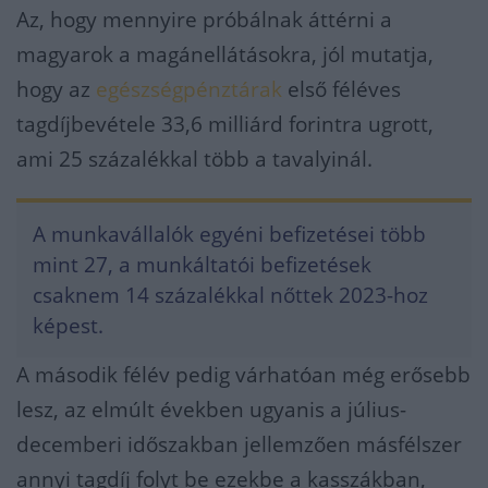
Az, hogy mennyire próbálnak áttérni a
magyarok a magánellátásokra, jól mutatja,
hogy az
egészségpénztárak
első féléves
tagdíjbevétele 33,6 milliárd forintra ugrott,
ami 25 százalékkal több a tavalyinál.
A munkavállalók egyéni befizetései több
mint 27, a munkáltatói befizetések
csaknem 14 százalékkal nőttek 2023-hoz
képest.
A második félév pedig várhatóan még erősebb
lesz, az elmúlt években ugyanis a július-
decemberi időszakban jellemzően másfélszer
annyi tagdíj folyt be ezekbe a kasszákban,