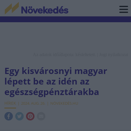
Az adatok időállapota: késleltetett. |
Jogi nyilatkozat
Egy kisvárosnyi magyar
lépett be az idén az
egészségpénztárakba
HÍREK
2024. AUG. 26.
NÖVEKEDÉS.HU