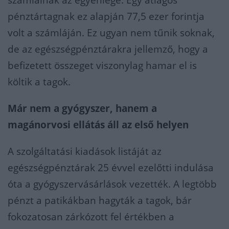
számláinak az egyenlege. Egy átlagos
pénztártagnak ez alapján 77,5 ezer forintja
volt a számláján. Ez ugyan nem tűnik soknak,
de az egészségpénztárakra jellemző, hogy a
befizetett összeget viszonylag hamar el is
költik a tagok.
Már nem a gyógyszer, hanem a
magánorvosi ellátás áll az első helyen
A szolgáltatási kiadások listáját az
egészségpénztárak 25 évvel ezelőtti indulása
óta a gyógyszervásárlások vezették. A legtöbb
pénzt a patikákban hagyták a tagok, bár
fokozatosan zárkózott fel értékben a