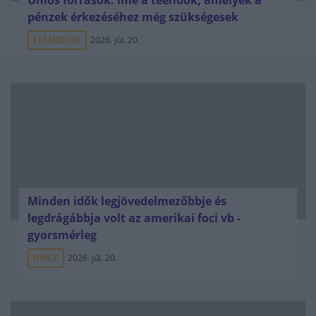
Uniós források: íme a teendők, amelyek a
pénzek érkezéséhez még szükségesek
ELEMZÉSEK
2026. júl. 20.
Minden idők legjövedelmezőbbje és
legdrágábbja volt az amerikai foci vb -
gyorsmérleg
HÍREK
2026. júl. 20.