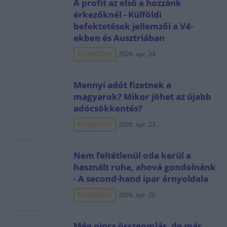
A profit az első a hozzánk
érkezőknél - Külföldi
befektetések jellemzői a V4-
ekben és Ausztriában
ELEMZÉSEK
2026. ápr. 24.
Mennyi adót fizetnek a
magyarok? Mikor jöhet az újabb
adócsökkentés?
ELEMZÉSEK
2026. ápr. 23.
Nem feltétlenül oda kerül a
használt ruha, ahová gondolnánk
- A second-hand ipar árnyoldala
ELEMZÉSEK
2026. ápr. 26.
Még nincs összeomlás, de már