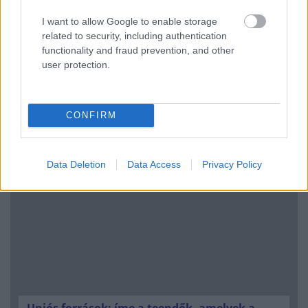
I want to allow Google to enable storage
related to security, including authentication
functionality and fraud prevention, and other
user protection.
Kéthónapos a Tisza-kormány: íme a mérleg!
CONFIRM
ELEMZÉSEK
2026. júl. 21.
Data Deletion
Data Access
Privacy Policy