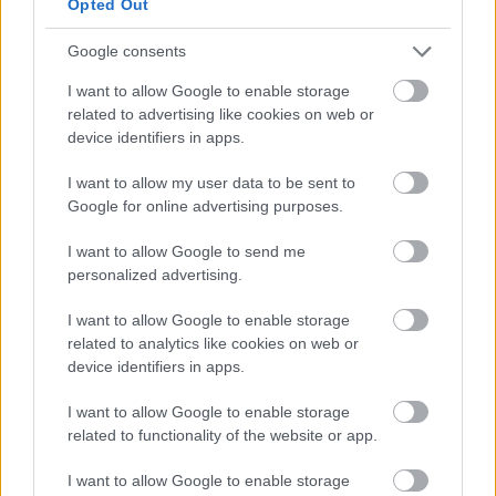
piac
Opted Out
Google consents
2025 októbere és 2026 márciusa között
I want to allow Google to enable storage
csaknem 1600 milliárd forint értékben
related to advertising like cookies on web or
device identifiers in apps.
kötöttek új lakáscélú hitelszerződéseket a
háztartások, ami 116 százalékos növekedést
I want to allow my user data to be sent to
Google for online advertising purposes.
jelent az egy évvel korábbi időszakhoz képest.
I want to allow Google to send me
Az új kihelyezések jelentős részét az Otthon
personalized advertising.
Start hitelek adták, amelyek volumene
I want to allow Google to enable storage
meghaladta az 1100 milliárd forintot.
related to analytics like cookies on web or
device identifiers in apps.
Szintén növekedés volt tapasztalható az
I want to allow Google to enable storage
átlagos hitelösszegekben, ami a nyári 18,5–
related to functionality of the website or app.
20 millió forintról az október és március
I want to allow Google to enable storage