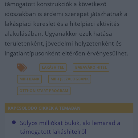
támogatott konstrukciók a következő
időszakban is érdemi szerepet játszhatnak a
lakáspiaci kereslet és a hitelpiaci aktivitás
alakulásában. Ugyanakkor ezek hatása
területenként, jövedelmi helyzetenként és
ingatlantípusonként eltérően érvényesülhet.
LAKÁSHITEL
BABAVÁRÓ HITEL
MBH BANK
MBH JELZÁLOGBANK
OTTHON START PROGRAM
KAPCSOLÓDÓ CIKKEK A TÉMÁBAN
Súlyos milliókat bukik, aki lemarad a
támogatott lakáshitelről