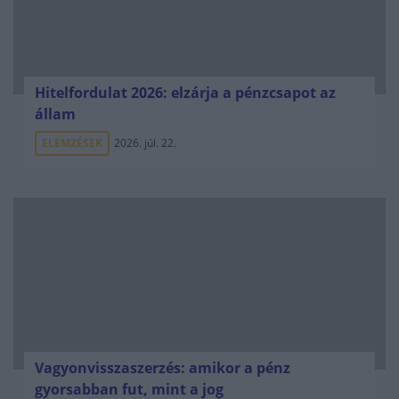
Hitelfordulat 2026: elzárja a pénzcsapot az
állam
ELEMZÉSEK
2026. júl. 22.
Vagyonvisszaszerzés: amikor a pénz
gyorsabban fut, mint a jog