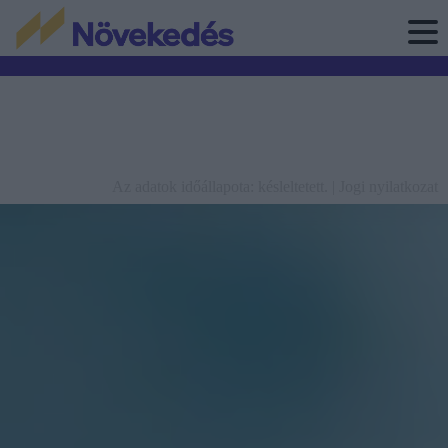
Az adatok időállapota: késleltetett. |
Jogi nyilatkozat