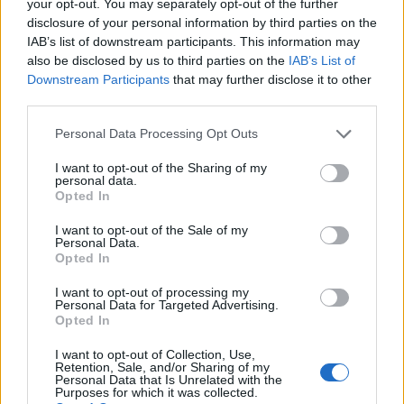
your opt-out. You may separately opt-out of the further
disclosure of your personal information by third parties on the
IAB’s list of downstream participants. This information may
also be disclosed by us to third parties on the
IAB’s List of
Jelentősen élénkült a hazai lakáshitelezési
Downstream Participants
that may further disclose it to other
piac 2025 októbere és 2026 márciusa között,
third parties.
amelyben meghatározó szerepet játszott az
Please note that this website/app uses one or more Google
Personal Data Processing Opt Outs
services and may gather and store information including but
Otthon Start Program. Az új lakáscélú
not limited to your visit or usage behaviour. You may click to
I want to opt-out of the Sharing of my
hitelkihelyezések 70 százaléka, több mint
personal data.
grant or deny consent to Google and its third-party tags to
Opted In
use your data for below specified purposes in below Google
1100 milliárd forint értékben ehhez a
consent section.
I want to opt-out of the Sale of my
konstrukcióhoz kötődött – derül ki az MBH
Personal Data.
Opted In
Jelzálogbank friss elemzéséből.
I want to opt-out of processing my
Personal Data for Targeted Advertising.
Opted In
I want to opt-out of Collection, Use,
Élénkült a lakáshitelezési
Retention, Sale, and/or Sharing of my
Personal Data that Is Unrelated with the
Purposes for which it was collected.