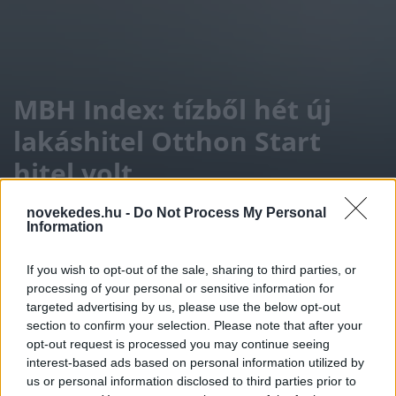
MBH Index: tízből hét új
lakáshitel Otthon Start
hitel volt
novekedes.hu -
Do Not Process My Personal
INGATLAN
2026. MÁJ. 19.
NÖVEKEDÉS.HU
Information
If you wish to opt-out of the sale, sharing to third parties, or
processing of your personal or sensitive information for
targeted advertising by us, please use the below opt-out
section to confirm your selection. Please note that after your
opt-out request is processed you may continue seeing
interest-based ads based on personal information utilized by
A rovat támogatója:
us or personal information disclosed to third parties prior to