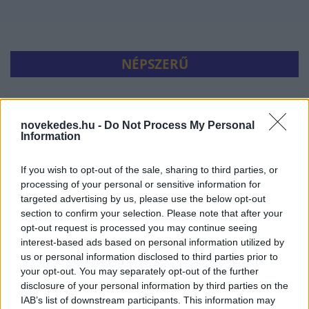
NÉPSZERŰ
novekedes.hu -
Do Not Process My Personal
Information
If you wish to opt-out of the sale, sharing to third parties, or
processing of your personal or sensitive information for
targeted advertising by us, please use the below opt-out
section to confirm your selection. Please note that after your
opt-out request is processed you may continue seeing
Hitelfordulat 2026: elzárja a pénzcsapot az
interest-based ads based on personal information utilized by
állam
us or personal information disclosed to third parties prior to
ELEMZÉSEK
2026. júl. 22.
your opt-out. You may separately opt-out of the further
disclosure of your personal information by third parties on the
IAB’s list of downstream participants. This information may