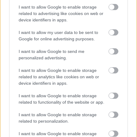
I want to allow Google to enable storage
related to advertising like cookies on web or
device identifiers in apps.
Kéthónapos a Tisza-kormány: íme a mérleg!
I want to allow my user data to be sent to
ELEMZÉSEK
2026. júl. 21.
Google for online advertising purposes.
I want to allow Google to send me
personalized advertising.
I want to allow Google to enable storage
related to analytics like cookies on web or
device identifiers in apps.
I want to allow Google to enable storage
related to functionality of the website or app.
Uniós források: íme a teendők, amelyek a
I want to allow Google to enable storage
pénzek érkezéséhez még szükségesek
related to personalization.
ELEMZÉSEK
2026. júl. 20.
I want to allow Google to enable storage