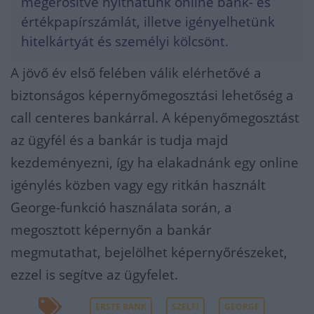
megerősítve nyithatunk online bank- és
értékpapírszámlát, illetve igényelhetünk
hitelkártyát és személyi kölcsönt.
A jövő év első felében válik elérhetővé a
biztonságos képernyőmegosztási lehetőség a
call centeres bankárral. A képenyőmegosztást
az ügyfél és a bankár is tudja majd
kezdeményezni, így ha elakadnánk egy online
igénylés közben vagy egy ritkán használt
George-funkció használata során, a
megosztott képernyőn a bankár
megmutathat, bejelölhet képernyőrészeket,
ezzel is segítve az ügyfelet.
ERSTE BANK
SZELFI
GEORGE