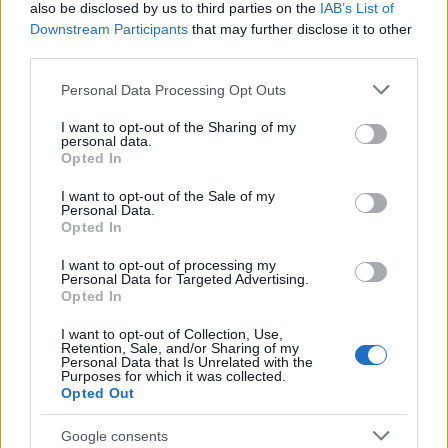
also be disclosed by us to third parties on the
IAB’s List of
Downstream Participants
that may further disclose it to other
third parties.
Please note that this website/app uses one or more Google
Personal Data Processing Opt Outs
services and may gather and store information including but
not limited to your visit or usage behaviour. You may click to
I want to opt-out of the Sharing of my
personal data.
grant or deny consent to Google and its third-party tags to
Opted In
use your data for below specified purposes in below Google
consent section.
Vagyonvisszaszerzés: amikor a pénz
I want to opt-out of the Sale of my
Personal Data.
gyorsabban fut, mint a jog
Opted In
ELEMZÉSEK
2026. júl. 21.
I want to opt-out of processing my
Personal Data for Targeted Advertising.
Opted In
I want to opt-out of Collection, Use,
Retention, Sale, and/or Sharing of my
Personal Data that Is Unrelated with the
Purposes for which it was collected.
Opted Out
Google consents