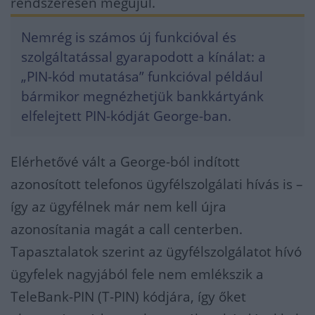
rendszeresen megújul.
Nemrég is számos új funkcióval és
szolgáltatással gyarapodott a kínálat: a
„PIN-kód mutatása” funkcióval például
bármikor megnézhetjük bankkártyánk
elfelejtett PIN-kódját George-ban.
Elérhetővé vált a George-ból indított
azonosított telefonos ügyfélszolgálati hívás is –
így az ügyfélnek már nem kell újra
azonosítania magát a call centerben.
Tapasztalatok szerint az ügyfélszolgálatot hívó
ügyfelek nagyjából fele nem emlékszik a
TeleBank-PIN (T-PIN) kódjára, így őket