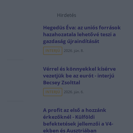
Hirdetés
Hegedüs Éva: az uniós források
hazahozatala lehetővé teszi a
gazdaság újraindítását
INTERJÚ
2026. jún. 8.
Vérrel és könnyekkel kísérve
vezetjük be az eurót - interjú
Becsey Zsolttal
INTERJÚ
2026. jún. 6.
A profit az első a hozzánk
érkezőknél - Külföldi
befektetések jellemzői a V4-
ekben és Ausztriában