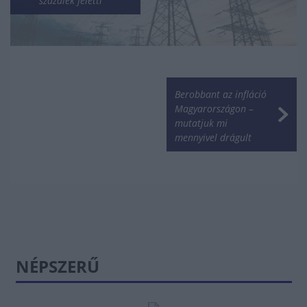
százalék feletti
Berobbant az infláció
Magyarországon –
mutatjuk mi
mennyivel drágult
NÉPSZERŰ