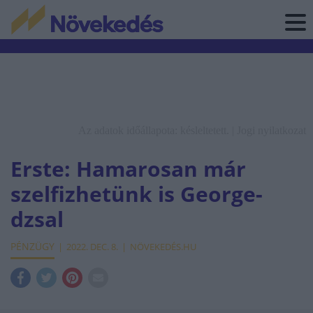
Az adatok időállapota: késleltetett. |
Jogi nyilatkozat
Erste: Hamarosan már
szelfizhetünk is George-
dzsal
PÉNZÜGY
2022. DEC. 8.
NÖVEKEDÉS.HU