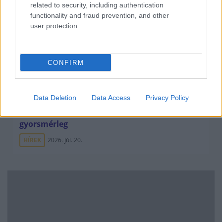
related to security, including authentication
functionality and fraud prevention, and other
user protection.
CONFIRM
Data Deletion
Data Access
Privacy Policy
Minden idők legjövedelmezőbbje és
legdrágábbja volt az amerikai foci vb -
gyorsmérleg
HÍREK
2026. júl. 20.