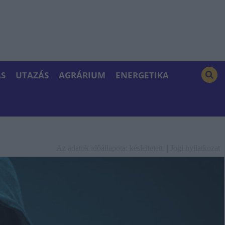
S
UTAZÁS
AGRÁRIUM
ENERGETIKA
Az adatok időállapota: késleltetett. |
Jogi nyilatkozat