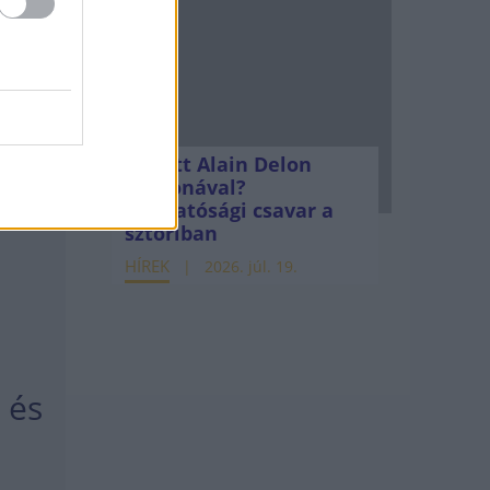
,8-
reset.
l
Mi lett Alain Delon
vagyonával?
zel
Adóhatósági csavar a
sztoriban
HÍREK
2026. júl. 19.
 és