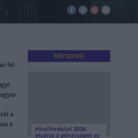
NÉPSZERŰ
at fél
ügyi
Magyar
tól a
sza a
Hitelfordulat 2026:
elzárja a pénzcsapot az