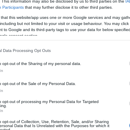
ével születik meg a pénzintézetb
. This information may also be disclosed by us to third parties on the
IA
Participants
that may further disclose it to other third parties.
arról, hogy teljesítsék-e az ügyfé
 that this website/app uses one or more Google services and may gath
agy inkább kérjenek a teljesítés
including but not limited to your visit or usage behaviour. You may click 
 to Google and its third-party tags to use your data for below specifi
ogle consent section.
elt érdemlő megerősítést.
l Data Processing Opt Outs
hét kockázati pontot elérő tranzakcióknál az utóbb
cs lehetőség mérlegelésre. Emellett a jegybank
o opt-out of the Sharing of my personal data.
In
llenőrzi majd, hogy a bankok milyen mértékben ve
onti rendszer jelzését és mennyire voltak óvatos
o opt-out of the Sale of my Personal Data.
In
milliárdok
to opt-out of processing my Personal Data for Targeted
ing.
In
szer működése nem lassítja meg úgy a tranzakció
o opt-out of Collection, Use, Retention, Sale, and/or Sharing
ersonal Data that Is Unrelated with the Purposes for which it
revennénk. Az azonnali átutalás változatlanul öt
lected.