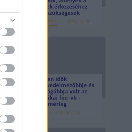
teendők, amelyek a
rábbi
pénzek érkezéséhez
még szükségesek
ELEMZÉSEK
2026. júl. 20.
Minden idők
legjövedelmezőbbje és
legdrágábbja volt az
amerikai foci vb -
tő
gyorsmérleg
a
HÍREK
2026. júl. 20.
 Az
rd