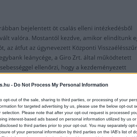
rábban bejelentett öt csalás elleni intézkedésből
 vált valóra. Mostantól kezdve, amikor elindítunk 
ót, az átfut az úgynevezett Központi Visszaélésszű
egybank leánycége, a Giro Zrt. által működtetett
ámsebességgel ellenőrzi, hogy a kezdeményezett
nyiben hasonlít a korábbi visszaéléseknél megi
s.hu -
Do Not Process My Personal Information
khoz és ennek alapján pontozza – egy és tíz között
ázatosságának mértékét. Erről értesítést küld a
to opt-out of the sale, sharing to third parties, or processing of your per
anknak, ahol
formation for targeted advertising by us, please use the below opt-out s
r selection. Please note that after your opt-out request is processed y
eing interest-based ads based on personal information utilized by us or
k visszaélésszűrő rendszer
disclosed to third parties prior to your opt-out. You may separately opt-
losure of your personal information by third parties on the IAB’s list of