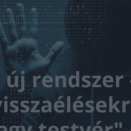
 új rendszer 
visszaélések
nagy testvér"