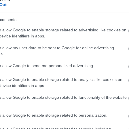
Out
i, vagyis azonnali marad – derült ki a jegybank ko
l.
consents
séges intelligencia beiktatására
o allow Google to enable storage related to advertising like cookies on
evice identifiers in apps.
or nagy szükség van, hiszen a
o allow my user data to be sent to Google for online advertising
s.
 visszaélések mennyisége és
to allow Google to send me personalized advertising.
az utóbbi tíz évben jelentősen
o allow Google to enable storage related to analytics like cookies on
t.
evice identifiers in apps.
o allow Google to enable storage related to functionality of the website
i Bank adatai szerint a lakossági számlákat érin
knál a darabszám tekintetében háromszoros volt 
o allow Google to enable storage related to personalization.
tavaly már 206 855 sikeres pénzlopást jelentett).
 összegek pedig mindösszesen elérték a 10,8 milliá
o allow Google to enable storage related to security, including