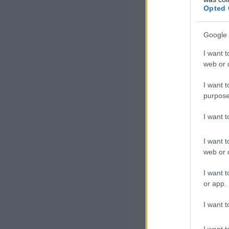
Opted 
másodperc alatt
tájékoztatásaibó
Google 
A mester
I want t
web or d
ugyanakk
I want t
purpose
digitális
I want 
mértéke 
I want t
megugrot
web or d
I want t
A Magyar Nemzet
or app.
kártyás csaláso
I want t
növekedés (ami 
eltulajdonított
I want t