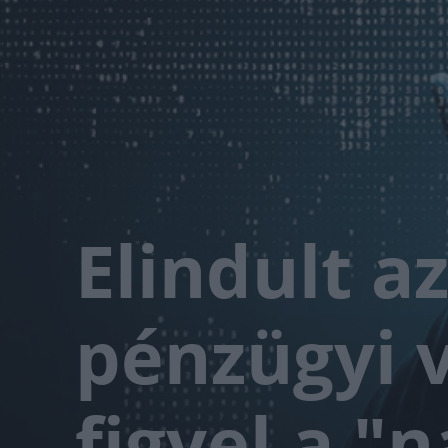
Elindult az
pénzügyi 
figyel a "