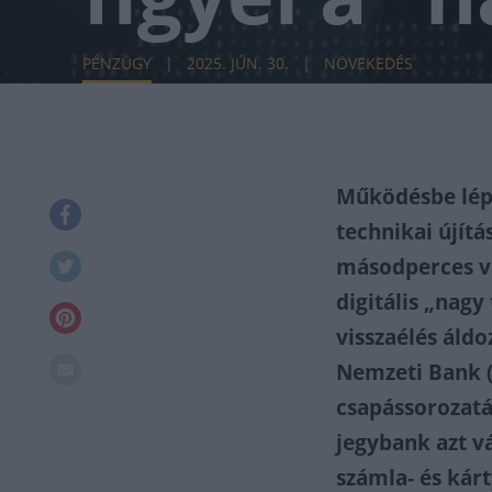
PÉNZÜGY
2025. JÚN. 30.
NÖVEKEDÉS
Működésbe lépe
technikai újítá
másodperces viz
digitális „nagy
visszaélés áld
Nemzeti Bank (
csapássorozatá
jegybank azt v
számla- és kár