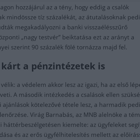
gon hozzájárul az a tény, hogy eddig a csalók
k mindössze tíz százalékát, az átutalásoknak pedi
dták megakadályozni a banki visszaélésszűrő
özponti „nagy testvér” beiktatása ezt az arányt a
ei szerint 90 százalék fölé tornázza majd fel.
 kárt a pénzintézetek is
élik: a védelem akkor lesz az igazi, ha az első lép
veti. A második intézkedés a csalások ellen szüks
i ajánlások kötelezővé tétele lesz, a harmadik ped
llenőrzése. Virág Barnabás, az MNB alelnöke a té
bi háttérbeszélgetésen kiemelte: az ügyfeleket segí
ása és az erős ügyfélhitelesítés mellett az előírás