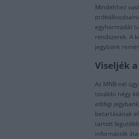
Mindehhez vasta
próbálkozásaina
egyharmadát tu
rendszerek. A k
jegybank remény
Viseljék a
Az MNB-nél úgy v
további négy kö
eddigi jegybank
betartásának e
tartott legutób
információk átad