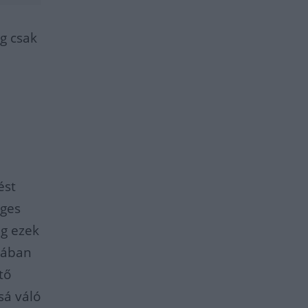
g csak
ést
éges
ig ezek
mában
tő
sá váló