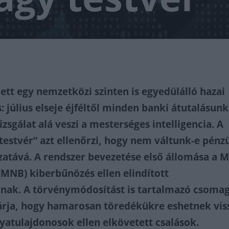
tt egy nemzetközi szinten is egyedülálló hazai
s: július elseje éjféltől minden banki átutalásunk
sgálat alá veszi a mesterséges intelligencia. A
 testvér” azt ellenőrzi, hogy nem váltunk-e pénz
ozatává. A rendszer bevezetése első állomása a 
MNB) kiberbűnözés ellen elindított
nak. A törvénymódosítást is tartalmazó csomag
árja, hogy hamarosan töredékükre eshetnek vis
tyatulajdonosok ellen elkövetett csalások.