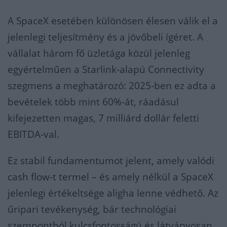
A SpaceX esetében különösen élesen válik el a
jelenlegi teljesítmény és a jövőbeli ígéret. A
vállalat három fő üzletága közül jelenleg
egyértelműen a Starlink-alapú Connectivity
szegmens a meghatározó: 2025-ben ez adta a
bevételek több mint 60%-át, ráadásul
kifejezetten magas, 7 milliárd dollár feletti
EBITDA-val.
Ez stabil fundamentumot jelent, amely valódi
cash flow-t termel – és amely nélkül a SpaceX
jelenlegi értékeltsége aligha lenne védhető. Az
űripari tevékenység, bár technológiai
szempontból kulcsfontosságú és látványosan