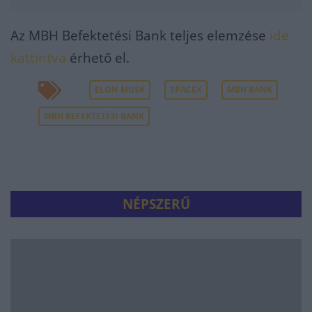
Az MBH Befektetési Bank teljes elemzése
ide
kattintva
érhető el.
ELON MUSK
SPACEX
MBH BANK
MBH BEFEKTETÉSI BANK
NÉPSZERŰ