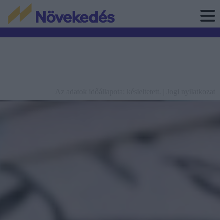
Az adatok időállapota: késleltetett. |
Jogi nyilatkozat