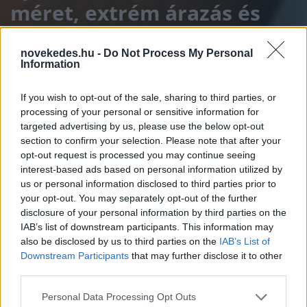
méret, extrém árazás és
egy történelmi ígéret
novekedes.hu -
Do Not Process My Personal
Information
BEFEKTETÉS
2026. JÚN. 9.
NÖVEKEDÉS.HU
If you wish to opt-out of the sale, sharing to third parties, or
processing of your personal or sensitive information for
targeted advertising by us, please use the below opt-out
section to confirm your selection. Please note that after your
opt-out request is processed you may continue seeing
interest-based ads based on personal information utilized by
A SpaceX tőzsdei bevezetése minden
us or personal information disclosed to third parties prior to
szempontból kilóg a megszokott IPO-k
your opt-out. You may separately opt-out of the further
disclosure of your personal information by third parties on the
közül. Nem pusztán a mérete miatt – a
IAB’s list of downstream participants. This information may
tervezett, mintegy 75 milliárd dolláros
also be disclosed by us to third parties on the
IAB’s List of
Downstream Participants
that may further disclose it to other
tőkebevonás önmagában is rekord –, hanem
third parties.
azért is, mert a kibocsátás mögött álló
Please note that this website/app uses one or more Google
Personal Data Processing Opt Outs