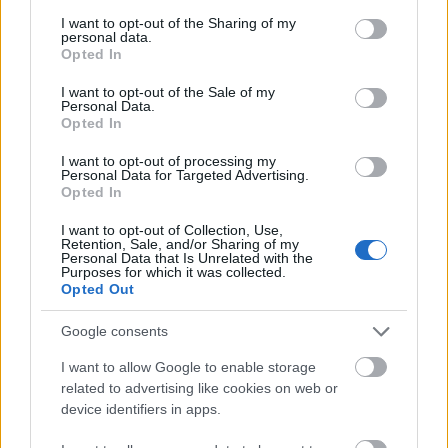
történet jóval túlmutat a hagyományos
services and may gather and store information including but
not limited to your visit or usage behaviour. You may click to
I want to opt-out of the Sharing of my
vállalatértékelésen. Az MBH Befektetési
personal data.
grant or deny consent to Google and its third-party tags to
Opted In
Bank elemzői értékelték a vállalat
use your data for below specified purposes in below Google
consent section.
részvénykibocsátási programját.
I want to opt-out of the Sale of my
Personal Data.
Opted In
I want to opt-out of processing my
Personal Data for Targeted Advertising.
Opted In
Az Elon Musk vezette cég a jelenlegi árazás
mellett mintegy 1750 milliárd dolláros értéken
I want to opt-out of Collection, Use,
Retention, Sale, and/or Sharing of my
Personal Data that Is Unrelated with the
léphet piacra, ami azt jelenti, hogy
Purposes for which it was collected.
Opted Out
gyakorlatilag azonnal a világ legnagyobb
tőzsdei vállalatai közé kerülne. Ez a lépték
Google consents
önmagában is paradigmaváltást jelez:
I want to allow Google to enable storage
related to advertising like cookies on web or
device identifiers in apps.
a befektetők nem egy klasszikus