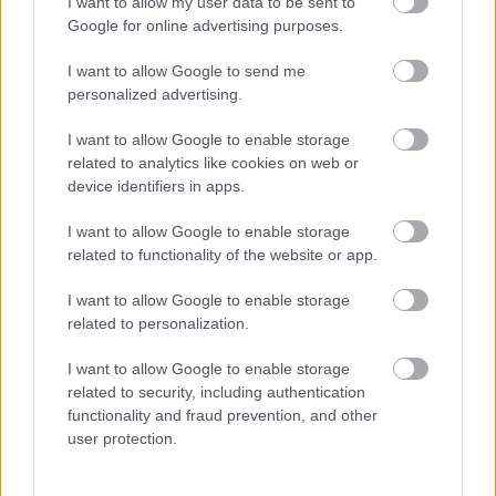
I want to allow my user data to be sent to
értelemben vett ipari vagy technológiai
Google for online advertising purposes.
céget áraznak, hanem egy potenciális
„infrastruktúra-platformot”, amely az
I want to allow Google to send me
personalized advertising.
űripartól az internetszolgáltatáson át
egészen a mesterséges intelligenciáig
I want to allow Google to enable storage
terjed.
related to analytics like cookies on web or
device identifiers in apps.
I want to allow Google to enable storage
Nem klasszikus IPO –
related to functionality of the website or app.
kontroll és szűk
I want to allow Google to enable storage
related to personalization.
közkézhányad
I want to allow Google to enable storage
related to security, including authentication
A konstrukció már önmagában sokat elárul
functionality and fraud prevention, and other
user protection.
arról, hogyan érdemes értelmezni a
kibocsátást. A közkézhányad mindössze