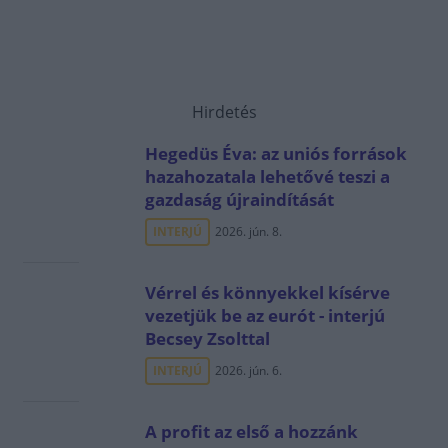
Hirdetés
Hegedüs Éva: az uniós források
hazahozatala lehetővé teszi a
gazdaság újraindítását
INTERJÚ
2026. jún. 8.
Vérrel és könnyekkel kísérve
vezetjük be az eurót - interjú
Becsey Zsolttal
INTERJÚ
2026. jún. 6.
A profit az első a hozzánk