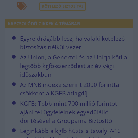
KÖTELEZŐ BIZTOSÍTÁS
KAPCSOLÓDÓ CIKKEK A TÉMÁBAN
Egyre drágább lesz, ha valaki kötelező
biztosítás nélkül vezet
Az Union, a Genertel és az Uniqa köti a
legtöbb kgfb-szerződést az év végi
időszakban
Az MNB indexe szerint 2000 forinttal
csökkent a KGFB átlagdíj
KGFB: Több mint 700 millió forintot
ajánl fel ügyfeleinek egyedülálló
döntésével a Groupama Biztosító
Leginkább a kgfb húzta a tavaly 7-10