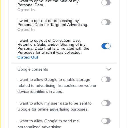
pénzek érkezéséhez még szükségesek
I want to opt-out of the Sale of my
Personal Data.
Opted In
ELEMZÉSEK
2026. júl. 20.
I want to opt-out of processing my
Personal Data for Targeted Advertising.
Opted In
I want to opt-out of Collection, Use,
Retention, Sale, and/or Sharing of my
Personal Data that Is Unrelated with the
Purposes for which it was collected.
Opted Out
Google consents
Minden idők legjövedelmezőbbje és
I want to allow Google to enable storage
legdrágábbja volt az amerikai foci vb -
related to advertising like cookies on web or
gyorsmérleg
device identifiers in apps.
HÍREK
2026. júl. 20.
I want to allow my user data to be sent to
Google for online advertising purposes.
I want to allow Google to send me
personalized advertising.