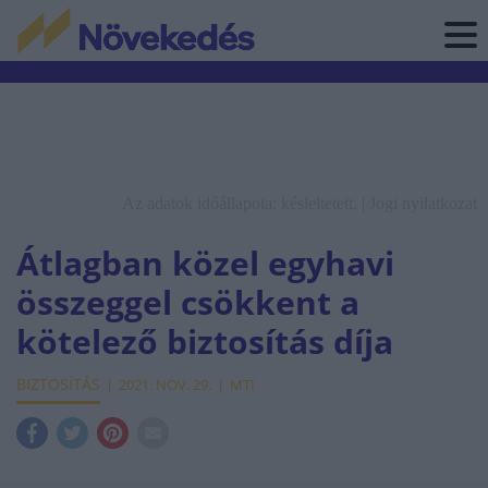
Az adatok időállapota: késleltetett. |
Jogi nyilatkozat
Átlagban közel egyhavi
összeggel csökkent a
kötelező biztosítás díja
BIZTOSÍTÁS
2021. NOV. 29.
MTI