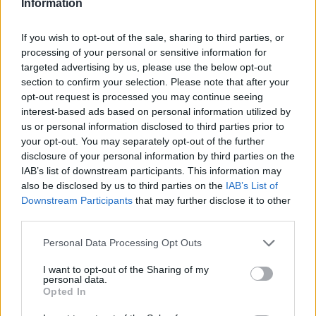
Information
If you wish to opt-out of the sale, sharing to third parties, or
processing of your personal or sensitive information for
targeted advertising by us, please use the below opt-out
section to confirm your selection. Please note that after your
opt-out request is processed you may continue seeing
Kéthónapos a Tisza-kormány: íme a mérleg!
interest-based ads based on personal information utilized by
ELEMZÉSEK
2026. júl. 21.
us or personal information disclosed to third parties prior to
your opt-out. You may separately opt-out of the further
disclosure of your personal information by third parties on the
IAB’s list of downstream participants. This information may
also be disclosed by us to third parties on the
IAB’s List of
Downstream Participants
that may further disclose it to other
third parties.
Please note that this website/app uses one or more Google
Personal Data Processing Opt Outs
services and may gather and store information including but
not limited to your visit or usage behaviour. You may click to
I want to opt-out of the Sharing of my
personal data.
grant or deny consent to Google and its third-party tags to
Opted In
Uniós források: íme a teendők, amelyek a
use your data for below specified purposes in below Google
consent section.