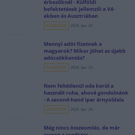
érkezőknél - Külföldi
befektetések jellemzői a V4-
ekben és Ausztriában
ELEMZÉSEK
2026. ápr. 24.
Mennyi adót fizetnek a
magyarok? Mikor jöhet az újabb
adócsökkentés?
ELEMZÉSEK
2026. ápr. 23.
Nem feltétlenül oda kerül a
használt ruha, ahová gondolnánk
- A second-hand ipar árnyoldala
ELEMZÉSEK
2026. ápr. 26.
Még nincs összeomlás, de már
recseg a rendszer –