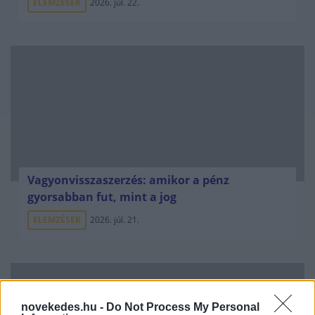
ELEMZÉSEK
2026. júl. 22.
Vagyonvisszaszerzés: amikor a pénz
gyorsabban fut, mint a jog
ELEMZÉSEK
2026. júl. 21.
novekedes.hu -
Do Not Process My Personal