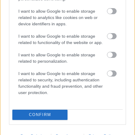
I want to allow Google to enable storage
related to analytics like cookies on web or
device identifiers in apps.
I want to allow Google to enable storage
related to functionality of the website or app.
Mi lett Alain Delon vagyonával? Adóhatósági
csavar a sztoriban
I want to allow Google to enable storage
related to personalization.
HÍREK
2026. júl. 19.
I want to allow Google to enable storage
related to security, including authentication
functionality and fraud prevention, and other
user protection.
CONFIRM
3,8 százalékos volt a