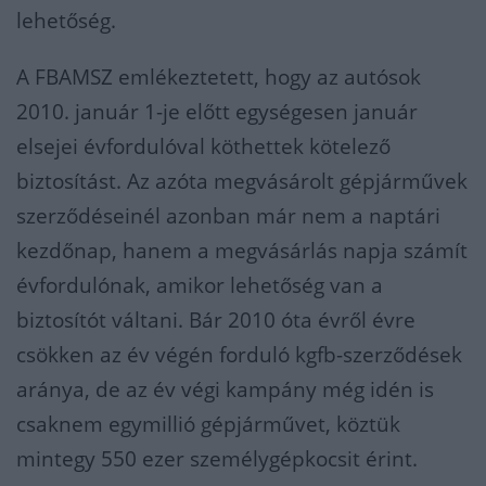
lehetőség.
A FBAMSZ emlékeztetett, hogy az autósok
2010. január 1-je előtt egységesen január
elsejei évfordulóval köthettek kötelező
biztosítást. Az azóta megvásárolt gépjárművek
szerződéseinél azonban már nem a naptári
kezdőnap, hanem a megvásárlás napja számít
évfordulónak, amikor lehetőség van a
biztosítót váltani. Bár 2010 óta évről évre
csökken az év végén forduló kgfb-szerződések
aránya, de az év végi kampány még idén is
csaknem egymillió gépjárművet, köztük
mintegy 550 ezer személygépkocsit érint.