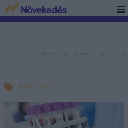
Az adatok időállapota: késleltetett. |
Jogi nyilatkozat
Medicina