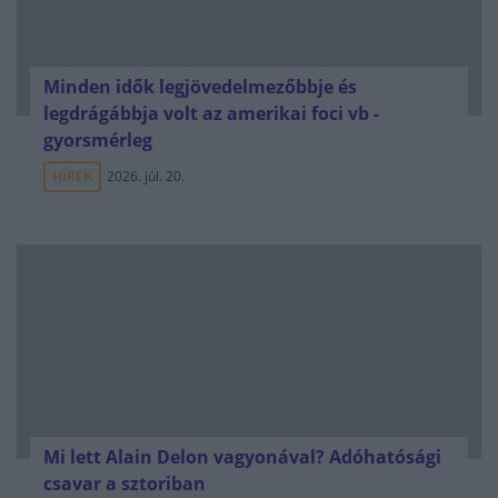
Minden idők legjövedelmezőbbje és
legdrágábbja volt az amerikai foci vb -
gyorsmérleg
HÍREK
2026. júl. 20.
Mi lett Alain Delon vagyonával? Adóhatósági
csavar a sztoriban