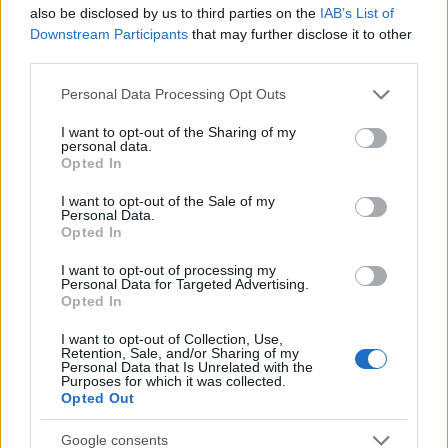
also be disclosed by us to third parties on the
IAB’s List of
Utalvány formájában, novemberben érkezik
Downstream Participants
that may further disclose it to other
third parties.
az iskolakezdési támogatás második fele
Please note that this website/app uses one or more Google
HÍREK
egy órája
Personal Data Processing Opt Outs
services and may gather and store information including but
not limited to your visit or usage behaviour. You may click to
I want to opt-out of the Sharing of my
personal data.
grant or deny consent to Google and its third-party tags to
Opted In
Orosz olajfinomítókra csaptak le az
use your data for below specified purposes in below Google
ukránok, nem késett a válasz
consent section.
I want to opt-out of the Sale of my
Personal Data.
HÍREK
2 órája
Opted In
I want to opt-out of processing my
Personal Data for Targeted Advertising.
Opted In
I want to opt-out of Collection, Use,
Retention, Sale, and/or Sharing of my
Personal Data that Is Unrelated with the
Purposes for which it was collected.
Opted Out
Google consents