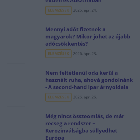
ekben és Ausztriában
ELEMZÉSEK
2026. ápr. 24.
Mennyi adót fizetnek a
magyarok? Mikor jöhet az újabb
adócsökkentés?
ELEMZÉSEK
2026. ápr. 23.
Nem feltétlenül oda kerül a
használt ruha, ahová gondolnánk
- A second-hand ipar árnyoldala
ELEMZÉSEK
2026. ápr. 26.
Még nincs összeomlás, de már
recseg a rendszer –
Kerozinválságba süllyedhet
Európa