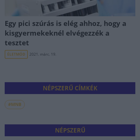
Egy pici szúrás is elég ahhoz, hogy a
kisgyermekeknél elvégezzék a
tesztet
ÉLETMÓD
2021. márc. 19.
NÉPSZERŰ CÍMKÉK
#MNB
NÉPSZERŰ