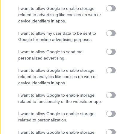
Magyar Péter: már 2022-ben tudták, hogy az
I want to allow Google to enable storage
energiarendszer a végnapjait éli
related to advertising like cookies on web or
device identifiers in apps.
HÍREK
4 órája
I want to allow my user data to be sent to
Google for online advertising purposes.
Csak egy válsággal lehet megfosztani a
I want to allow Google to send me
dollárt a pénzügyi tróntól!
personalized advertising.
PÉNZÜGY
5 órája
I want to allow Google to enable storage
related to analytics like cookies on web or
device identifiers in apps.
I want to allow Google to enable storage
related to functionality of the website or app.
I want to allow Google to enable storage
NÉPSZERŰ
related to personalization.
I want to allow Google to enable storage