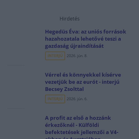
Hirdetés
Hegedüs Éva: az uniós források
hazahozatala lehetővé teszi a
gazdaság újraindítását
INTERJÚ
2026. jún. 8.
Vérrel és könnyekkel kísérve
vezetjük be az eurót - interjú
Becsey Zsolttal
INTERJÚ
2026. jún. 6.
A profit az első a hozzánk
érkezőknél - Külföldi
befektetések jellemzői a V4-