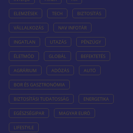
ELEMZÉSEK
TECH
BIZTOSÍTÁS
VÁLLALKOZÁS
NAV INFOTÁR
INGATLAN
UTAZÁS
PÉNZÜGY
ÉLETMÓD
GLOBÁL
BEFEKTETÉS
AGRÁRIUM
ADÓZÁS
AUTÓ
BOR ÉS GASZTRONÓMIA
BIZTOSÍTÁSI TUDATOSSÁG
ENERGETIKA
EGÉSZSÉGIPAR
MAGYAR EURÓ
LIFESTYLE