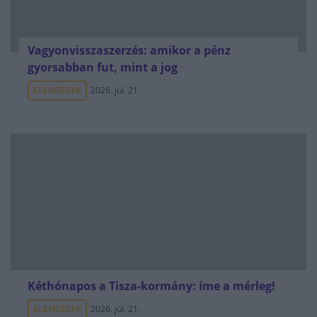
Vagyonvisszaszerzés: amikor a pénz
gyorsabban fut, mint a jog
ELEMZÉSEK
2026. júl. 21.
Kéthónapos a Tisza-kormány: íme a mérleg!
ELEMZÉSEK
2026. júl. 21.