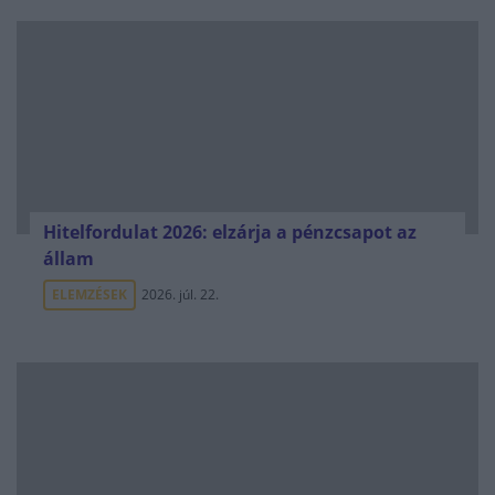
Hitelfordulat 2026: elzárja a pénzcsapot az
állam
ELEMZÉSEK
2026. júl. 22.