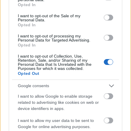
grant or deny consent to Google and its third-party tags to
Opted In
use your data for below specified purposes in below Google
consent section.
I want to opt-out of the Sale of my
Personal Data.
Opted In
Mi lett Alain Delon vagyonával? Adóhatósági
I want to opt-out of processing my
Personal Data for Targeted Advertising.
csavar a sztoriban
Opted In
HÍREK
2026. júl. 19.
I want to opt-out of Collection, Use,
Retention, Sale, and/or Sharing of my
Personal Data that Is Unrelated with the
Purposes for which it was collected.
FRISS HÍREK
Opted Out
Google consents
Az egészség logikája: mit jelentenek ma
a XX. század orvostudományi sikerei?
I want to allow Google to enable storage
related to advertising like cookies on web or
EGÉSZSÉGIPAR
2 órája
device identifiers in apps.
I want to allow my user data to be sent to
Google for online advertising purposes.