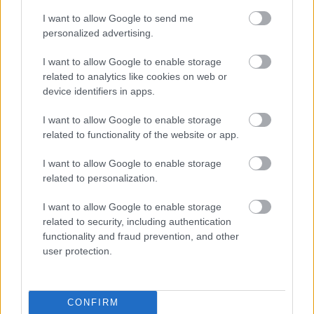
I want to allow Google to send me
personalized advertising.
I want to allow Google to enable storage
related to analytics like cookies on web or
device identifiers in apps.
Elképesztő, kiknek termelnek most hasznot
I want to allow Google to enable storage
Jeffrey Epstein magánszigetei
related to functionality of the website or app.
ELEMZÉSEK
3 órája
I want to allow Google to enable storage
related to personalization.
Súlyos feszültség Olaszország és
I want to allow Google to enable storage
related to security, including authentication
Spanyolország között: kölcsönös korlátozás
functionality and fraud prevention, and other
az egymás országából érkezőkre
user protection.
HÍREK
9 órája
CONFIRM