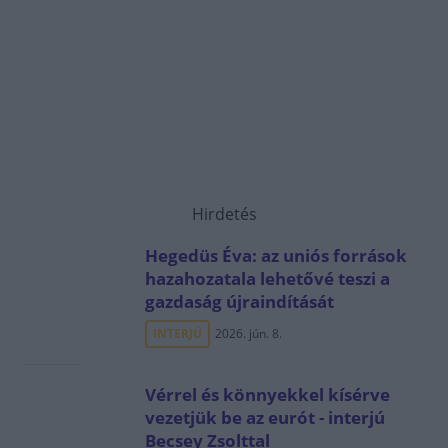
Hirdetés
Hegedüs Éva: az uniós források
hazahozatala lehetővé teszi a
gazdaság újraindítását
INTERJÚ
2026. jún. 8.
Vérrel és könnyekkel kísérve
vezetjük be az eurót - interjú
Becsey Zsolttal