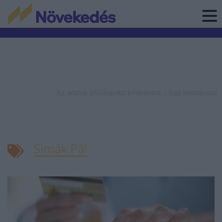
Az adatok időállapota: késleltetett. |
Jogi nyilatkozat
Simák Pál