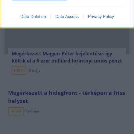
Data Deletion
Data Access
Privacy Policy
Megérkezett Magyar Péter bejelentése: így
költik el a 6 ezer milliárd forintnyi uniós pénzt
HÍREK
9 órája
Megérkezett a hidegfront - térképen a friss
helyzet
HÍREK
12 órája