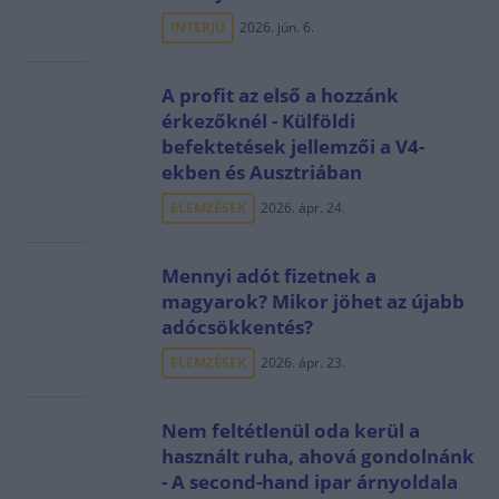
INTERJÚ
2026. jún. 6.
A profit az első a hozzánk
érkezőknél - Külföldi
befektetések jellemzői a V4-
ekben és Ausztriában
ELEMZÉSEK
2026. ápr. 24.
Mennyi adót fizetnek a
magyarok? Mikor jöhet az újabb
adócsökkentés?
ELEMZÉSEK
2026. ápr. 23.
Nem feltétlenül oda kerül a
használt ruha, ahová gondolnánk
- A second-hand ipar árnyoldala