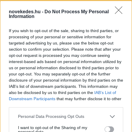
ELEMZÉSEK
2026. júl. 20.
novekedes.hu -
Do Not Process My Personal
Information
If you wish to opt-out of the sale, sharing to third parties, or
processing of your personal or sensitive information for
targeted advertising by us, please use the below opt-out
section to confirm your selection. Please note that after your
opt-out request is processed you may continue seeing
interest-based ads based on personal information utilized by
Minden idők legjövedelmezőbbje és
us or personal information disclosed to third parties prior to
your opt-out. You may separately opt-out of the further
legdrágábbja volt az amerikai foci vb -
disclosure of your personal information by third parties on the
gyorsmérleg
IAB’s list of downstream participants. This information may
HÍREK
2026. júl. 20.
also be disclosed by us to third parties on the
IAB’s List of
Downstream Participants
that may further disclose it to other
third parties.
Please note that this website/app uses one or more Google
Personal Data Processing Opt Outs
services and may gather and store information including but
not limited to your visit or usage behaviour. You may click to
I want to opt-out of the Sharing of my
personal data.