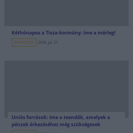
Kéthónapos a Tisza-kormány: íme a mérleg!
ELEMZÉSEK
2026. júl. 21.
Uniós források: íme a teendők, amelyek a
pénzek érkezéséhez még szükségesek