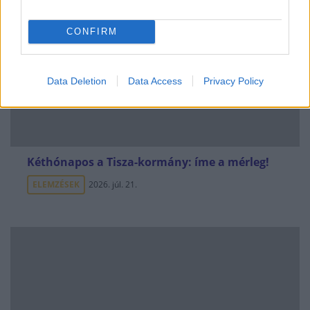
CONFIRM
Data Deletion
Data Access
Privacy Policy
Kéthónapos a Tisza-kormány: íme a mérleg!
ELEMZÉSEK
2026. júl. 21.