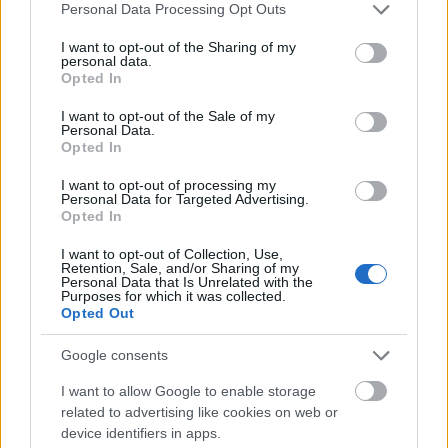
Please note that this website/app uses one or more Google
Personal Data Processing Opt Outs
services and may gather and store information including but
1
2
not limited to your visit or usage behaviour. You may click to
I want to opt-out of the Sharing of my
personal data.
grant or deny consent to Google and its third-party tags to
Opted In
use your data for below specified purposes in below Google
NÉPSZERŰ CÍMKÉK
consent section.
I want to opt-out of the Sale of my
Personal Data.
Opted In
#MNB
I want to opt-out of processing my
Personal Data for Targeted Advertising.
Opted In
NÉPSZERŰ
I want to opt-out of Collection, Use,
Retention, Sale, and/or Sharing of my
Personal Data that Is Unrelated with the
Purposes for which it was collected.
Opted Out
Google consents
I want to allow Google to enable storage
related to advertising like cookies on web or
device identifiers in apps.