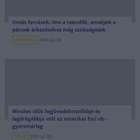
Uniós források: íme a teendők, amelyek a
pénzek érkezéséhez még szükségesek
ELEMZÉSEK
2026. júl. 20.
Minden idők legjövedelmezőbbje és
legdrágábbja volt az amerikai foci vb -
gyorsmérleg
HÍREK
2026. júl. 20.