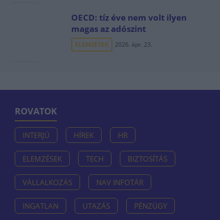
OECD: tíz éve nem volt ilyen
magas az adószint
ELEMZÉSEK
2026. ápr. 23.
ROVATOK
INTERJÚ
HÍREK
HR
ELEMZÉSEK
TECH
BIZTOSÍTÁS
VÁLLALKOZÁS
NAV INFOTÁR
INGATLAN
UTAZÁS
PÉNZÜGY