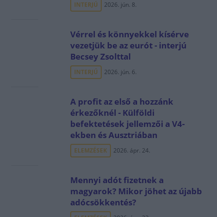
INTERJÚ
2026. jún. 8.
Vérrel és könnyekkel kísérve
vezetjük be az eurót - interjú
Becsey Zsolttal
INTERJÚ
2026. jún. 6.
A profit az első a hozzánk
érkezőknél - Külföldi
befektetések jellemzői a V4-
ekben és Ausztriában
ELEMZÉSEK
2026. ápr. 24.
Mennyi adót fizetnek a
magyarok? Mikor jöhet az újabb
adócsökkentés?