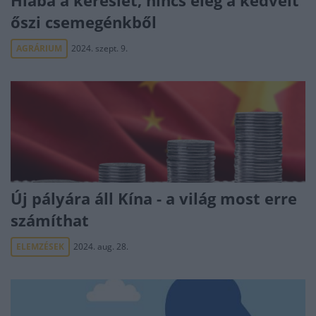
Hiába a kereslet, nincs elég a kedvelt
őszi csemegénkből
AGRÁRIUM
2024. szept. 9.
Új pályára áll Kína - a világ most erre
számíthat
ELEMZÉSEK
2024. aug. 28.