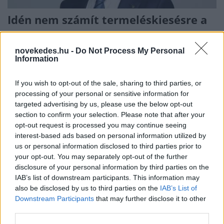
Idén nem számít termeléskiesésre a
Magyar Suzuki – nehéz éven van túl a
hazai autógyár
novekedes.hu -
Do Not Process My Personal
Information
INTERJÚ
2023. jún. 28.
If you wish to opt-out of the sale, sharing to third parties, or
processing of your personal or sensitive information for
targeted advertising by us, please use the below opt-out
section to confirm your selection. Please note that after your
opt-out request is processed you may continue seeing
interest-based ads based on personal information utilized by
us or personal information disclosed to third parties prior to
your opt-out. You may separately opt-out of the further
disclosure of your personal information by third parties on the
NAK: A magyar meggy nagy részét
IAB’s list of downstream participants. This information may
németek veszik meg
also be disclosed by us to third parties on the
IAB’s List of
Downstream Participants
that may further disclose it to other
third parties.
HÍREK
2023. jún. 26.