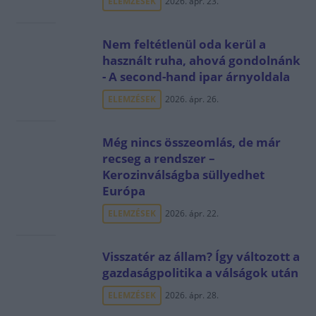
ELEMZÉSEK
2026. ápr. 23.
Nem feltétlenül oda kerül a
használt ruha, ahová gondolnánk
- A second-hand ipar árnyoldala
ELEMZÉSEK
2026. ápr. 26.
Még nincs összeomlás, de már
recseg a rendszer –
Kerozinválságba süllyedhet
Európa
ELEMZÉSEK
2026. ápr. 22.
Visszatér az állam? Így változott a
gazdaságpolitika a válságok után
ELEMZÉSEK
2026. ápr. 28.