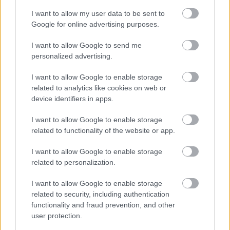
I want to allow my user data to be sent to
Hitelfordulat 2026: elzárja a pénzcsapot az
Google for online advertising purposes.
állam
I want to allow Google to send me
ELEMZÉSEK
2026. júl. 22.
personalized advertising.
I want to allow Google to enable storage
related to analytics like cookies on web or
device identifiers in apps.
I want to allow Google to enable storage
related to functionality of the website or app.
I want to allow Google to enable storage
related to personalization.
Vagyonvisszaszerzés: amikor a pénz
I want to allow Google to enable storage
gyorsabban fut, mint a jog
related to security, including authentication
functionality and fraud prevention, and other
ELEMZÉSEK
2026. júl. 21.
user protection.