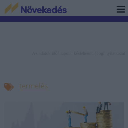
Az adatok időállapota: késleltetett. |
Jogi nyilatkozat
termelés