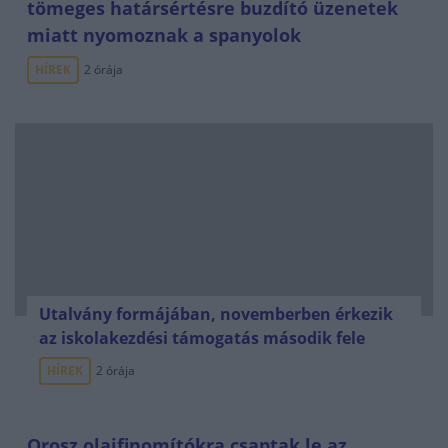
tömeges határsértésre buzdító üzenetek
miatt nyomoznak a spanyolok
HÍREK
2 órája
Utalvány formájában, novemberben érkezik
az iskolakezdési támogatás második fele
HÍREK
2 órája
Orosz olajfinomítókra csaptak le az