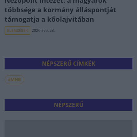
Nézőpont Intézet: a magyarok
többsége a kormány álláspontját
támogatja a kőolajvitában
ELEMZÉSEK
2026. feb. 28.
NÉPSZERŰ CÍMKÉK
#MNB
NÉPSZERŰ