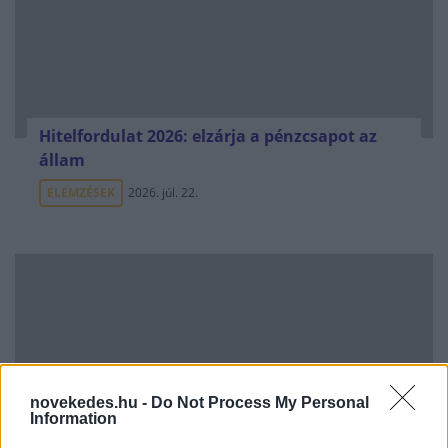
Hitelfordulat 2026: elzárja a pénzcsapot az
állam
ELEMZÉSEK
2026. júl. 22.
novekedes.hu -
Do Not Process My Personal
Information
Uniós források: íme a teendők, amelyek a