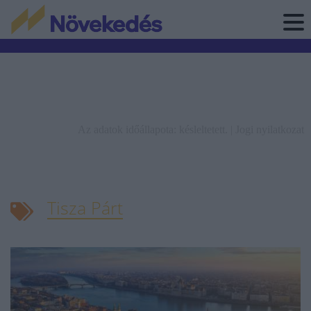
Az adatok időállapota: késleltetett. |
Jogi nyilatkozat
Tisza Párt