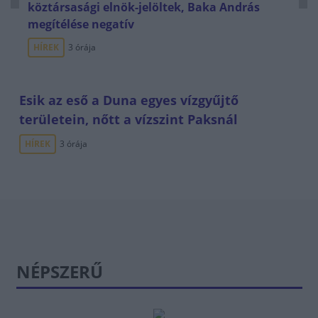
köztársasági elnök-jelöltek, Baka András
megítélése negatív
HÍREK
3 órája
Esik az eső a Duna egyes vízgyűjtő
területein, nőtt a vízszint Paksnál
HÍREK
3 órája
NÉPSZERŰ