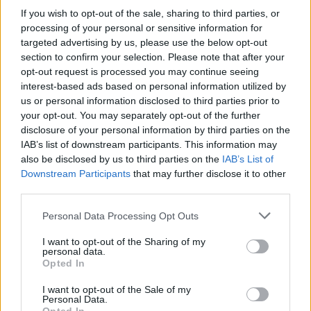
pénzek érkezéséhez még szükségesek
If you wish to opt-out of the sale, sharing to third parties, or
processing of your personal or sensitive information for
ELEMZÉSEK
2026. júl. 20.
targeted advertising by us, please use the below opt-out
section to confirm your selection. Please note that after your
opt-out request is processed you may continue seeing
interest-based ads based on personal information utilized by
us or personal information disclosed to third parties prior to
your opt-out. You may separately opt-out of the further
disclosure of your personal information by third parties on the
IAB’s list of downstream participants. This information may
also be disclosed by us to third parties on the
IAB’s List of
Downstream Participants
that may further disclose it to other
third parties.
Minden idők legjövedelmezőbbje és
legdrágábbja volt az amerikai foci vb -
Please note that this website/app uses one or more Google
Personal Data Processing Opt Outs
services and may gather and store information including but
gyorsmérleg
not limited to your visit or usage behaviour. You may click to
I want to opt-out of the Sharing of my
HÍREK
personal data.
2026. júl. 20.
grant or deny consent to Google and its third-party tags to
Opted In
use your data for below specified purposes in below Google
consent section.
I want to opt-out of the Sale of my
Personal Data.