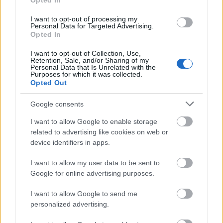
Opted In
I want to opt-out of processing my
Personal Data for Targeted Advertising.
Opted In
I want to opt-out of Collection, Use,
Retention, Sale, and/or Sharing of my
Personal Data that Is Unrelated with the
Purposes for which it was collected.
Mi lett Alain Delon vagyonával? Adóhatósági
Opted Out
csavar a sztoriban
Google consents
HÍREK
2026. júl. 19.
I want to allow Google to enable storage
related to advertising like cookies on web or
device identifiers in apps.
Infláció-kommentár az elemzőktől: óriási
meglepetés a történelmi mélység
I want to allow my user data to be sent to
Google for online advertising purposes.
ELEMZÉSEK
13 perce
I want to allow Google to send me
personalized advertising.
Tarol a hőhullám Svájcban is, 80 éves