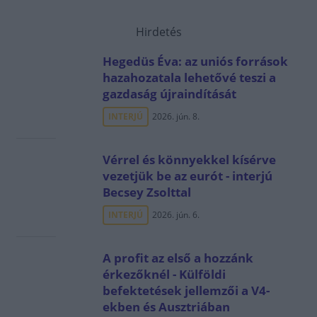
Hirdetés
Hegedüs Éva: az uniós források
hazahozatala lehetővé teszi a
gazdaság újraindítását
INTERJÚ
2026. jún. 8.
Vérrel és könnyekkel kísérve
vezetjük be az eurót - interjú
Becsey Zsolttal
INTERJÚ
2026. jún. 6.
A profit az első a hozzánk
érkezőknél - Külföldi
befektetések jellemzői a V4-
ekben és Ausztriában