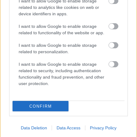
melegrekord dőlt meg
I want to allow Google to enable storage
related to analytics like cookies on web or
ELEMZÉSEK
2026. aug. 6.
device identifiers in apps.
I want to allow Google to enable storage
FRISS HÍREK
related to functionality of the website or app.
I want to allow Google to enable storage
Olcsóbb lett a sajt, a vaj és a friss zöldség,
related to personalization.
de drágultak az éttermi árak
I want to allow Google to enable storage
HÍREK
6 perce
related to security, including authentication
functionality and fraud prevention, and other
user protection.
CONFIRM
Data Deletion
Data Access
Privacy Policy