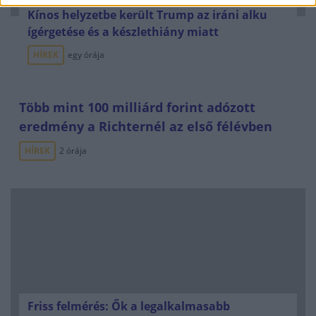
Kínos helyzetbe került Trump az iráni alku
ígérgetése és a készlethiány miatt
HÍREK
egy órája
Több mint 100 milliárd forint adózott
eredmény a Richternél az első félévben
HÍREK
2 órája
Friss felmérés: Ők a legalkalmasabb