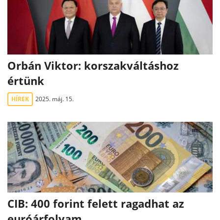
Orbán Viktor: korszakváltáshoz
értünk
HÍREK
2025. máj. 15.
CIB: 400 forint felett ragadhat az
euróárfolyam