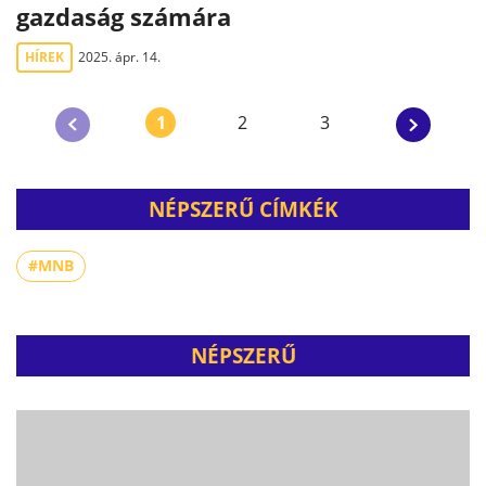
gazdaság számára
HÍREK
2025. ápr. 14.
1
2
3
NÉPSZERŰ CÍMKÉK
#MNB
NÉPSZERŰ