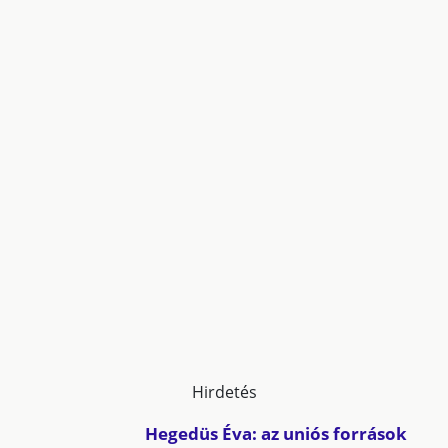
Hirdetés
Hegedüs Éva: az uniós források