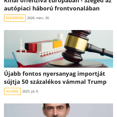
Kínai offenzíva Európában - Szeged az
autópiaci háború frontvonalában
ELEMZÉSEK
2026. márc. 30.
Újabb fontos nyersanyag importját
sújtja 50 százalékos vámmal Trump
GLOBÁL
2025. júl. 9.