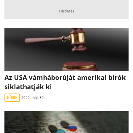
Hirdetés
Az USA vámháborúját amerikai bírók
siklathatják ki
HÍREK
2025. máj. 30.