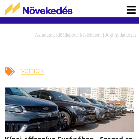
Az adatok időállapota: késleltetett. |
Jogi nyilatkozat
vámok