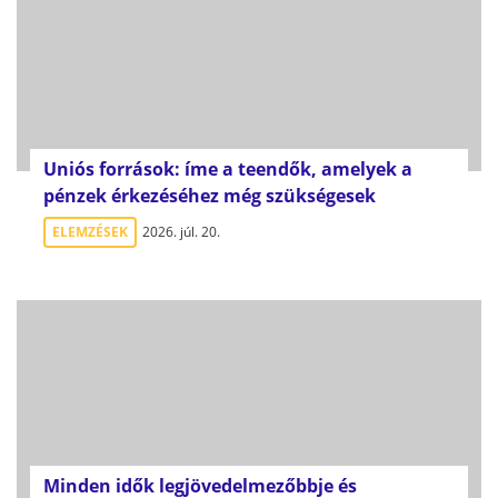
Uniós források: íme a teendők, amelyek a
pénzek érkezéséhez még szükségesek
ELEMZÉSEK
2026. júl. 20.
Minden idők legjövedelmezőbbje és