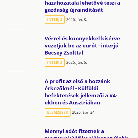
hazahozatala lehetővé teszi a
gazdaság újraindítását
INTERJÚ
2026. jún. 8.
Vérrel és könnyekkel kísérve
vezetjük be az eurót - interjú
Becsey Zsolttal
INTERJÚ
2026. jún. 6.
A profit az első a hozzánk
érkezőknél - Külföldi
befektetések jellemzői a V4-
ekben és Ausztriában
ELEMZÉSEK
2026. ápr. 24.
Mennyi adót fizetnek a