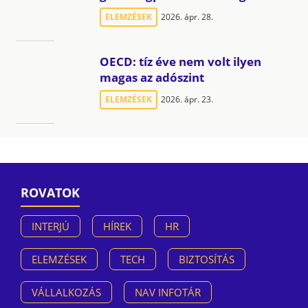
ELEMZÉSEK
2026. ápr. 28.
OECD: tíz éve nem volt ilyen
magas az adószint
ELEMZÉSEK
2026. ápr. 23.
ROVATOK
INTERJÚ
HÍREK
HR
ELEMZÉSEK
TECH
BIZTOSÍTÁS
VÁLLALKOZÁS
NAV INFOTÁR