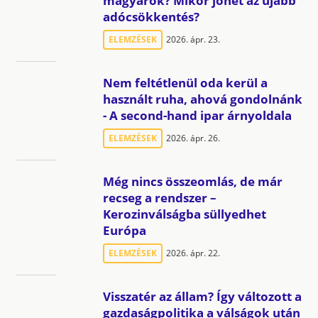
magyarok? Mikor jöhet az újabb
adócsökkentés?
ELEMZÉSEK
2026. ápr. 23.
Nem feltétlenül oda kerül a
használt ruha, ahová gondolnánk
- A second-hand ipar árnyoldala
ELEMZÉSEK
2026. ápr. 26.
Még nincs összeomlás, de már
recseg a rendszer –
Kerozinválságba süllyedhet
Európa
ELEMZÉSEK
2026. ápr. 22.
Visszatér az állam? Így változott a
gazdaságpolitika a válságok után