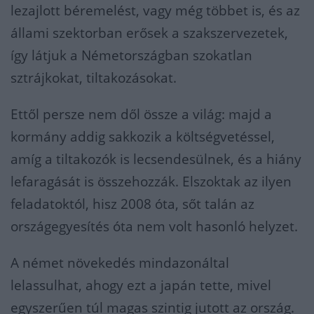
lezajlott béremelést, vagy még többet is, és az
állami szektorban erősek a szakszervezetek,
így látjuk a Németországban szokatlan
sztrájkokat, tiltakozásokat.
Ettől persze nem dől össze a világ: majd a
kormány addig sakkozik a költségvetéssel,
amíg a tiltakozók is lecsendesülnek, és a hiány
lefaragását is összehozzák. Elszoktak az ilyen
feladatoktól, hisz 2008 óta, sőt talán az
országegyesítés óta nem volt hasonló helyzet.
A német növekedés mindazonáltal
lelassulhat, ahogy ezt a japán tette, mivel
egyszerűen túl magas szintig jutott az ország.