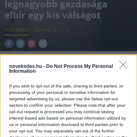
legnagyobb gazdasága
elbír egy kis válságot
ELEMZÉSEK
2024. JAN. 12.
F. P.
novekedes.hu -
Do Not Process My Personal
Information
Az elmúlt időszakban sokan temetni
kezdték Németországot, mint gazdasági
If you wish to opt-out of the sale, sharing to third parties, or
processing of your personal or sensitive information for
nagyhatalmat, csak azért, mert ott is
targeted advertising by us, please use the below opt-out
felmerültok olyan jelenségek, mint máshol
section to confirm your selection. Please note that after your
opt-out request is processed you may continue seeing
szoktak: tüntetések, költségvetési
interest-based ads based on personal information utilized by
kiigazítások, ha úgy tetszik: megszorítások.
us or personal information disclosed to third parties prior to
your opt-out. You may separately opt-out of the further
Mik a problémák Németországban, és baj-e,