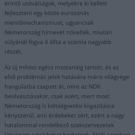
érintő utóválságok, melyekre ki kellett
fejleszteni egy közös eurózónás
mentőmechanizmust, ugyancsak
Németország hírnevét növelték, miután
súlyánál fogva ő állta a számla nagyobb
részét.
Az új mítosz egész mostanáig tartott, és az
első problémás jelek hatására máris világvége
hangulatba csapott át, mint az NDK
beolvasztásakor, csak azért, mert most
Németország is költségvetési kiigazításra
kényszerül, ami érdekeket sért, ezért a nagy
hatalommal rendelkező szakszervezetek
látványos sztrájkokat hirdetnek. Ettől azonban