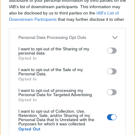
disclosure of your personal information by third parties on the
ha kicsit átrendeződnek az európai
IAB’s list of downstream participants. This information may
also be disclosed by us to third parties on the
IAB’s List of
gazdasági erőviszonyok?
Downstream Participants
that may further disclose it to other
third parties.
Please note that this website/app uses one or more Google
Personal Data Processing Opt Outs
services and may gather and store information including but
Németországról az eurózóna megalakulása
not limited to your visit or usage behaviour. You may click to
I want to opt-out of the Sharing of my
personal data.
grant or deny consent to Google and its third-party tags to
óta, de leginkább néhány euróövezeti ország
Opted In
use your data for below specified purposes in below Google
bő 10 évvel ezelőtti pénzügyi válsága óta az a
consent section.
I want to opt-out of the Sale of my
Personal Data.
meggyőződés terjedt el, hogy
Opted In
I want to opt-out of processing my
Personal Data for Targeted Advertising.
az ország a megingathatatlan gazdaság,
Opted In
amely elvisz a hátán egész Európát, sőt: túl
I want to opt-out of Collection, Use,
nagy is a súlya az eurózónán és az egész
Retention, Sale, and/or Sharing of my
Personal Data that Is Unrelated with the
Európai Unión belül.
Purposes for which it was collected.
Opted Out