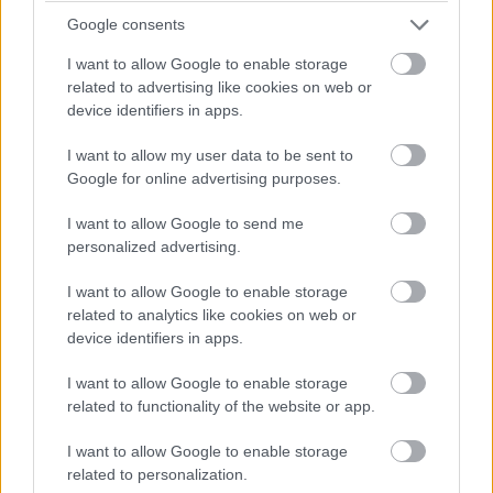
Google consents
Ez a kép azért alakult ki, mert az ország döntő
szerepet kapott a periféria válságainak
I want to allow Google to enable storage
related to advertising like cookies on web or
kezelésében úgy gazdaságilag, mint
device identifiers in apps.
politikailag, emellett gondosan vigyázott
I want to allow my user data to be sent to
makrogazdasági egyensúlyára, elsősorban
Google for online advertising purposes.
költségvetési egyenlegére.
I want to allow Google to send me
personalized advertising.
Nem először csodaország
I want to allow Google to enable storage
related to analytics like cookies on web or
Így a várakozások óhatatlanul túl nagyok
device identifiers in apps.
lettek, a köztudatban törhetetlen lett az
I want to allow Google to enable storage
ország gazdasága, mintha nem hatnának rá
related to functionality of the website or app.
ugyanúgy a külső erők, és nem tévedhetnének
I want to allow Google to enable storage
related to personalization.
a politikusok, gazdasági vezetők ugyanúgy,