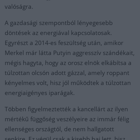
valóságra.
A gazdasági szempontból lényegesebb
döntések az energiával kapcsolatosak.
Egyrészt a 2014-es feszültség után, amikor
Merkel már látta Putyin aggresszív szándékait,
mégis hagyta, hogy az orosz elnök elkábítsa a
túlzottan olcsón adott gázzal, amely roppant
kényelmes volt, hisz jól működtek a túlzottan
energiaigényes iparágak.
Többen figyelmeztették a kancellárt az ilyen
mértékű függőség veszélyeire az immár félig
ellenséges országtól, de nem hallgatott
senkire. Ez végül csak a kisebb baj lett, hisz