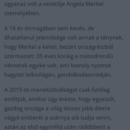
ugyanaz volt a vezetője Angela Merkel
személyében.
A 16 év önmagában sem kevés, de
óhatatlanul jelentősége volt annak a ténynek,
hogy Merkel a keleti, bezárt országrészből
származott: 35 éves koráig a másodrendű
németek egyike volt, ami komoly nyomot
hagyott lelkivilágán, gondolkodásmódján.
A 2015-ös menekültválságot csak futólag
említjük, amikor úgy érezte, hogy egyesült,
gazdag országa a világ összes jobb életre
vágyó emberét a szárnya alá tudja venni,
aztán az első egymillió után rádöbbent a