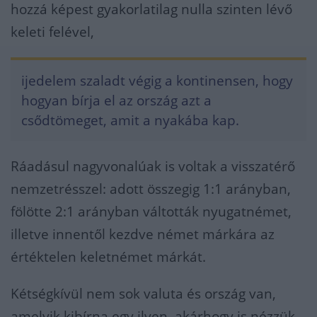
hozzá képest gyakorlatilag nulla szinten lévő
keleti felével,
ijedelem szaladt végig a kontinensen, hogy
hogyan bírja el az ország azt a
csődtömeget, amit a nyakába kap.
Ráadásul nagyvonalúak is voltak a visszatérő
nemzetrésszel: adott összegig 1:1 arányban,
fölötte 2:1 arányban váltották nyugatnémet,
illetve innentől kezdve német márkára az
értéktelen keletnémet márkát.
Kétségkívül nem sok valuta és ország van,
amelyik kibírna egy ilyen, akárhogy is nézzük,