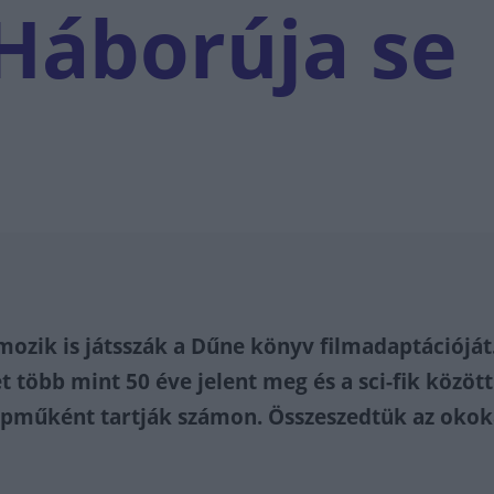
 Háborúja se
ozik is játsszák a Dűne könyv filmadaptációját
t több mint 50 éve jelent meg és a sci-fik közöt
apműként tartják számon. Összeszedtük az okok