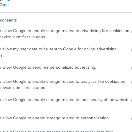
nem igen jelentek meg.
Out
consents
ta jelentetni, összesen 23 kiadó küldte el őt azzal
onyolult és hosszú. Bár az egyikük, a Harcourt fej
o allow Google to enable storage related to advertising like cookies on
evice identifiers in apps.
 mellette azt is hozzátette:
o allow my user data to be sent to Google for online advertising
s.
 lehet, hogy az évtized hibáját követjük most el…
to allow Google to send me personalized advertising.
o allow Google to enable storage related to analytics like cookies on
evice identifiers in apps.
 adta ki a Dűnét. Ennek a társaságnak nagy rutinja 
 terén, mivel korábban autószerelési kézikönyvek
o allow Google to enable storage related to functionality of the website
o allow Google to enable storage related to personalization.
mar elismerte Herbert tehetségét, hisz a sci-fi ir
o allow Google to enable storage related to security, including