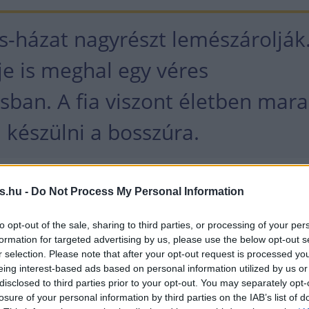
is-házat nagyrészt lemészárolják
je is meghal egy véres
sban. A fia viszont életben mar
 készülni a bosszúra.
va egyszerűen hangzik, csakhogy ez a történet egy
s.hu -
Do Not Process My Personal Information
tt sci-fi világba van beágyazva, amelyet Herbert o
olgozott, hogy a könyvében külön függelékben
to opt-out of the sale, sharing to third parties, or processing of your per
formation for targeted advertising by us, please use the below opt-out s
z Arrakis bolygó környezettanát. De épp így a szto
r selection. Please note that after your opt-out request is processed y
azdasági hátterét is részletesen taglalja.
eing interest-based ads based on personal information utilized by us or
disclosed to third parties prior to your opt-out. You may separately opt-
losure of your personal information by third parties on the IAB’s list of