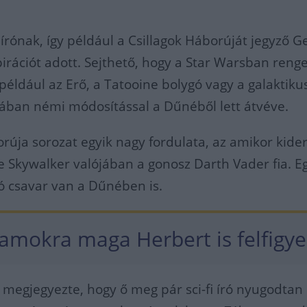
rónak, így például a Csillagok Háborúját jegyző G
pirációt adott. Sejthető, hogy a Star Warsban reng
 például az Erő, a Tatooine bolygó vagy a galaktiku
ában némi módosítással a Dűnéből lett átvéve.
orúja sorozat egyik nagy fordulata, az amikor kide
e Skywalker valójában a gonosz Darth Vader fia. E
ó csavar van a Dűnében is.
amokra maga Herbert is felfigyel
megjegyezte, hogy ő meg pár sci-fi író nyugodtan