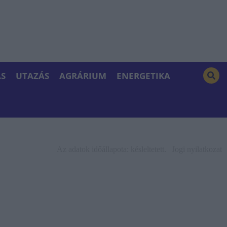
S
UTAZÁS
AGRÁRIUM
ENERGETIKA
Az adatok időállapota: késleltetett. |
Jogi nyilatkozat