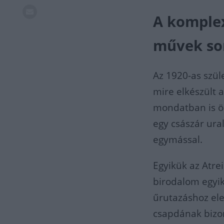
A komplex
művek so
Az 1920-as szül
mire elkészült 
mondatban is öss
egy császár ura
egymással.
Egyikük az Atrei
birodalom egyik 
űrutazáshoz ele
csapdának bizo