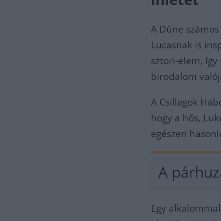
A Dűne számos í
Lucasnak is ins
sztori-elem, így
birodalom valój
A Csillagok Háb
hogy a hős, Luk
egészen hasonl
A párhuz
Egy alkalommal 