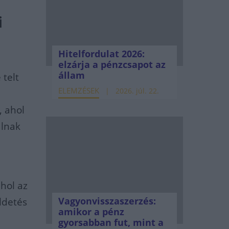
i
Hitelfordulat 2026:
elzárja a pénzcsapot az
állam
 telt
ELEMZÉSEK
2026. júl. 22.
, ahol
álnak
ahol az
Vagyonvisszaszerzés:
ldetés
amikor a pénz
gyorsabban fut, mint a