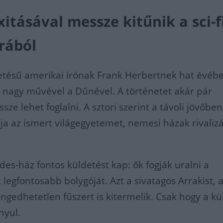
itásával messze kitűnik a sci-f
rából
etésű amerikai írónak Frank Herbertnek hat évébe
a nagy művével a Dűnével. A történetet akár pár
ze lehet foglalni. A sztori szerint a távoli jövőben
lja az ismert világegyetemet, nemesi házak rivaliz
des-ház fontos küldetést kap: ők fogják uralni a
legfontosabb bolygóját. Azt a sivatagos Arrakist, 
ngedhetetlen fűszert is kitermelik. Csak hogy a kü
nyul.