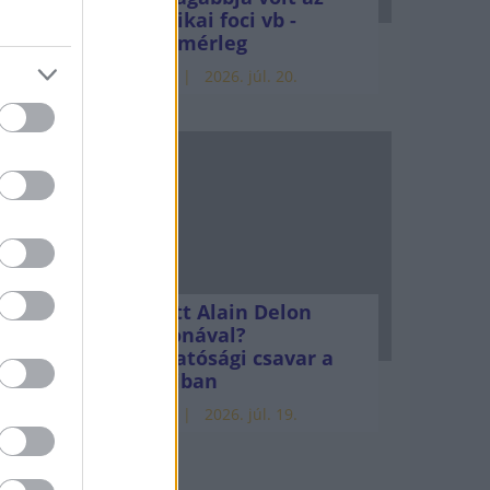
amerikai foci vb -
gyorsmérleg
HÍREK
2026. júl. 20.
, hogy
ese
Mi lett Alain Delon
vagyonával?
volt a
Adóhatósági csavar a
 adták
sztoriban
HÍREK
2026. júl. 19.
odalom