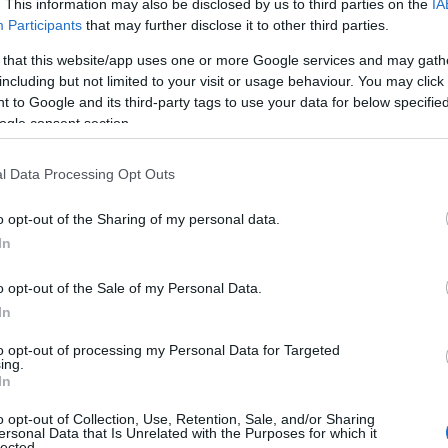
. This information may also be disclosed by us to third parties on the
IA
 emellett a régi idők legendái é
Participants
that may further disclose it to other third parties.
is érdekelték, ezért a Dűnében 
 that this website/app uses one or more Google services and may gath
including but not limited to your visit or usage behaviour. You may click 
 messiás-történet is kibontakozi
 to Google and its third-party tags to use your data for below specifi
ogle consent section.
l Data Processing Opt Outs
embesül vele, hogy ő a Kiválasztott, aki a szent há
ani a galaxisban, csak hogy ő nem akarja ezt a jöv
o opt-out of the Sharing of my personal data.
In
megtesz, hogy elkerülje a dzsihádot. Mert hogy ez
ent háborújának.
o opt-out of the Sale of my Personal Data.
In
öbb mint 500 oldalasra írta a
to opt-out of processing my Personal Data for Targeted
ing.
In
A maga idején ilyen hosszú sci-f
o opt-out of Collection, Use, Retention, Sale, and/or Sharing
ersonal Data that Is Unrelated with the Purposes for which it
lected.