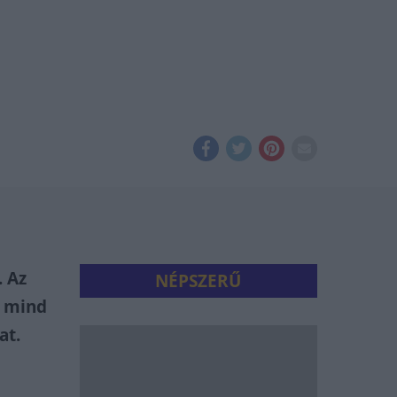
. Az
NÉPSZERŰ
t mind
at.