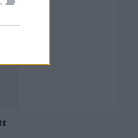
telt
zán
tt