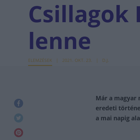
Csillagok
lenne
ELEMZÉSEK
2021. OKT. 23.
D.J.
Már a magyar m
eredeti történe
a mai napig al