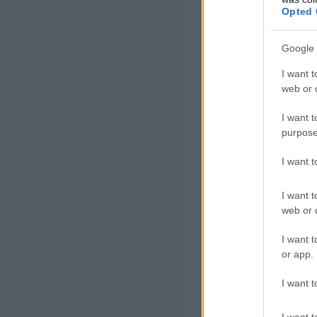
könyvek 
Opted 
Google 
Amikor meg akar
ezaz egész túl b
I want t
web or d
Julian P. Muller
I want t
purpose
Az is
I want 
I want t
web or d
Végül a Chilton
vaskos kiadások
I want t
or app.
a fő profiljukat.
I want t
Bár a szakma ha
I want t