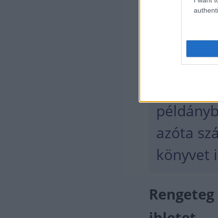
két legnagyobb d
authenti
mire a könyv né
komplexitásának
felpörögtek az 
Mára vis
példányb
azóta sz
könyvet 
Rengeteg 
ihletet