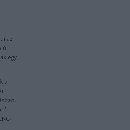
di az
 új
sak egy
k a
ki
zásban.
áró
 LNG-