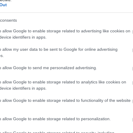
at tart a tűzben. Minthogy az Északi-tenger alatt
Out
Oroszország-Németország gáz-csővezeték másodi
consents
sználatba vételét az USA politikai és gazdasági ér
o allow Google to enable storage related to advertising like cookies on
eg akarja akadályozni, Oroszország, a Kreml
evice identifiers in apps.
atek által elindított LNG-fejlesztéseket, amelyekk
o allow my user data to be sent to Google for online advertising
senyezhetnek az amerikaiakkal.
s.
a Novatek magyar gyökerekkel rendelkező, de ame
to allow Google to send me personalized advertising.
 igazgatótanácsi elnökhelyettese, pénzügyi
o allow Google to enable storage related to analytics like cookies on
 (CFO) február végén egy londoni konferencián
evice identifiers in apps.
o allow Google to enable storage related to functionality of the website
o allow Google to enable storage related to personalization.
engedjük, hogy az amerikai szankciók túszaivá
nk.
o allow Google to enable storage related to security, including