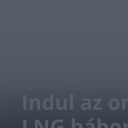
Indul az o
LNG hábo