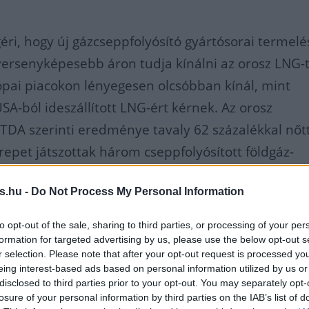
géri, hogy új gázcseppfolyósító gyártósorai termel
ersenyképesebb áron tudja kínálni az orosz LNG-t
pai piacokon lényegesen olcsóbban kínál, mint
A-ból ideszállított LNG-ért kérnek. Az orosz
TDA szerinti eredménye tavaly 62 százalékkal nőtt
epet játszottak három cseppfolyósított földgáz-
eindítása (LNG) a Jamal SzPG vállalkozás keretéb
s.hu -
Do Not Process My Personal Information
ező makrogazdasági körülmények, az LNG
to opt-out of the sale, sharing to third parties, or processing of your per
formation for targeted advertising by us, please use the below opt-out s
r selection. Please note that after your opt-out request is processed y
z orosz gázexportőrök a szankci
eing interest-based ads based on personal information utilized by us or
disclosed to third parties prior to your opt-out. You may separately opt-
 talán történelmük legjobb évét
losure of your personal information by third parties on the IAB’s list of