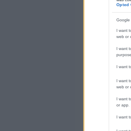
Moszkva két vas
Opted 
Nord Stream-2 
Google 
vezetékpárja ha
I want t
mindenképpen m
web or d
támogatja a Nov
I want t
közvetlenül ver
purpose
Mark Gyetvay, 
I want 
állampolgárságú
I want t
vezérigazgatója
web or d
bejelentette
I want t
or app.
I want t
Nem 
válju
I want t