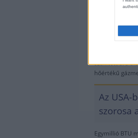
authenti
A Reuters jelent
piacokon 3.15 do
szemben az USA
módon jóval mé
szállított ára a
hőértékű gázmen
Az USA-ba
szorosa 
Egymillió BTU m