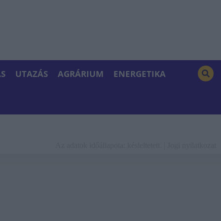
S
UTAZÁS
AGRÁRIUM
ENERGETIKA
Az adatok időállapota: késleltetett. |
Jogi nyilatkozat