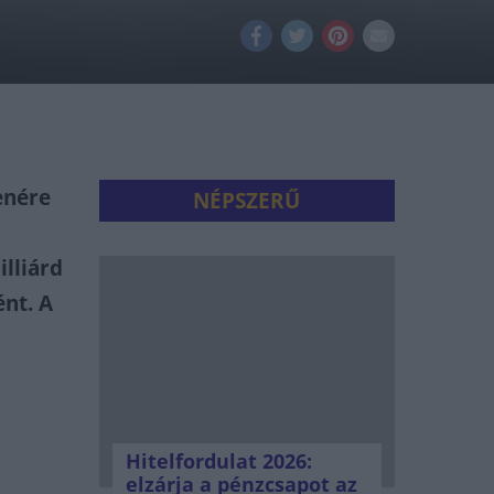
enére
NÉPSZERŰ
illiárd
ént. A
Hitelfordulat 2026:
elzárja a pénzcsapot az