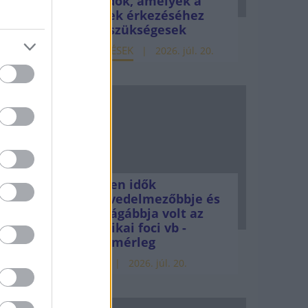
teendők, amelyek a
 húzódó
pénzek érkezéséhez
még szükségesek
k
ELEMZÉSEK
2026. júl. 20.
dekből
el
rikai
Minden idők
legjövedelmezőbbje és
legdrágábbja volt az
amerikai foci vb -
gyorsmérleg
HÍREK
2026. júl. 20.