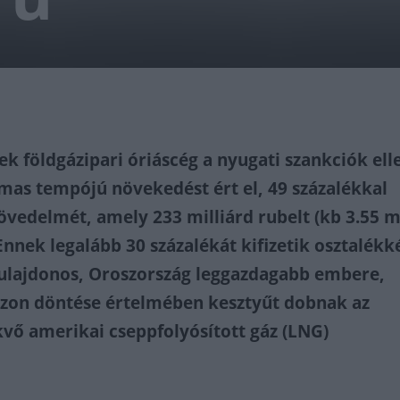
ek földgázipari óriáscég a nyugati szankciók ell
mas tempójú növekedést ért el, 49 százalékkal
jövedelmét, amely 233 milliárd rubelt (kb 3.55 m
. Ennek legalább 30 százalékát kifizetik osztalékk
ulajdonos, Oroszország leggazdagabb embere,
zon döntése értelmében kesztyűt dobnak az
vő amerikai cseppfolyósított gáz (LNG)