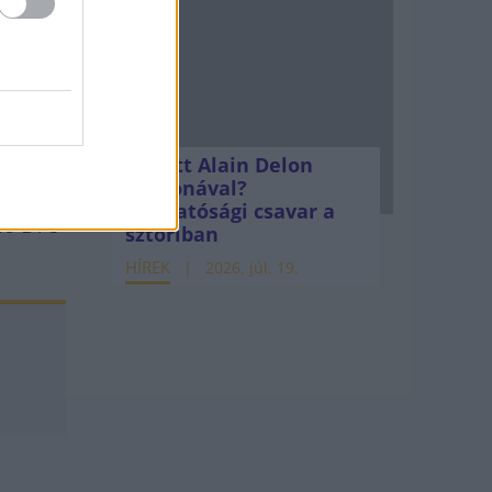
urópai
álja,
Mi lett Alain Delon
vagyonával?
téken
Adóhatósági csavar a
lió BTU
sztoriban
HÍREK
2026. júl. 19.