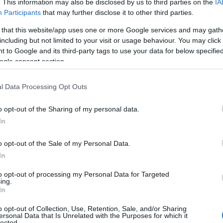
. This information may also be disclosed by us to third parties on the
IA
Oroszország részesedése Nyugat-
Participants
that may further disclose it to other third parties.
 that this website/app uses one or more Google services and may gath
öldgáz-ellátásában 40 százalék
including but not limited to your visit or usage behaviour. You may click 
 to Google and its third-party tags to use your data for below specifi
 emelkedett.
ogle consent section.
l Data Processing Opt Outs
eztetnek, idén megtörhet ez a lendület, nem utol
o opt-out of the Sharing of my personal data.
 és a német gazdaság lassulása folyományaként.
In
ország legnagyobb független földgáz-kitermelője, 
o opt-out of the Sale of my Personal Data.
őzsdén forgó földgázcége. Leonyid Mikelszon
In
 Novatekben 24.8 százalék, Gennagyij Timcsenko 
to opt-out of processing my Personal Data for Targeted
ing.
rancia Total 19.4 százalékot, a Gazprom pedig 9.9
In
 kézben.
o opt-out of Collection, Use, Retention, Sale, and/or Sharing
ersonal Data that Is Unrelated with the Purposes for which it
lected.