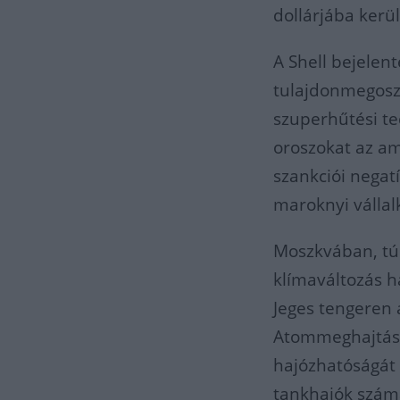
dollárjába kerü
A Shell bejelen
tulajdonmegoszt
szuperhűtési te
oroszokat az am
szankciói negat
maroknyi vállalk
Moszkvában, tú
klímaváltozás h
Jeges tengeren 
Atommeghajtású 
hajózhatóságát 
tankhajók számá