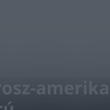
rosz-amerika
rú