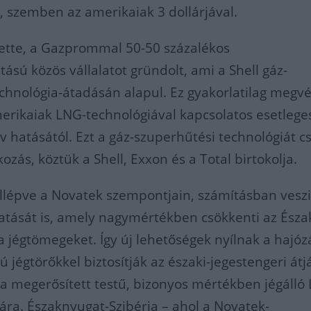
l, szemben az amerikaiak 3 dollárjával.
tette, a Gazprommal 50-50 százalékos
ású közös vállalatot gründolt, ami a Shell gáz-
chnológia-átadásán alapul. Ez gyakorlatilag megvé
erikaiak LNG-technológiával kapcsolatos esetleges
ív hatásától. Ezt a gáz-szuperhűtési technológiát c
ozás, köztük a Shell, Exxon és a Total birtokolja.
llépve a Novatek szempontjain, számításban veszi
atását is, amely nagymértékben csökkenti az Észa
a jégtömegeket. Így új lehetőségek nyílnak a hajó
jégtörőkkel biztosítják az északi-jegestengeri átj
a megerősített testű, bizonyos mértékben jégálló
ra. Északnyugat-Szibéria – ahol a Novatek-