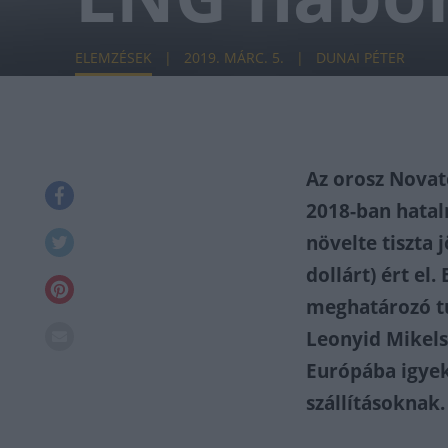
ELEMZÉSEK
2019. MÁRC. 5.
DUNAI PÉTER
Az orosz Novat
2018-ban hatal
növelte tiszta 
dollárt) ért el
meghatározó t
Leonyid Mikels
Európába igyek
szállításoknak.