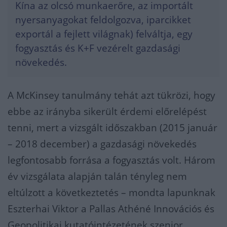
Kína az olcsó munkaerőre, az importált
nyersanyagokat feldolgozva, iparcikket
exportál a fejlett világnak) felváltja, egy
fogyasztás és K+F vezérelt gazdasági
növekedés.
A McKinsey tanulmány tehát azt tükrözi, hogy
ebbe az irányba sikerült érdemi előrelépést
tenni, mert a vizsgált időszakban (2015 január
– 2018 december) a gazdasági növekedés
legfontosabb forrása a fogyasztás volt. Három
év vizsgálata alapján talán tényleg nem
eltúlzott a következtetés – mondta lapunknak
Eszterhai Viktor a Pallas Athéné Innovációs és
Geopolitikai kutatóintézetének szenior