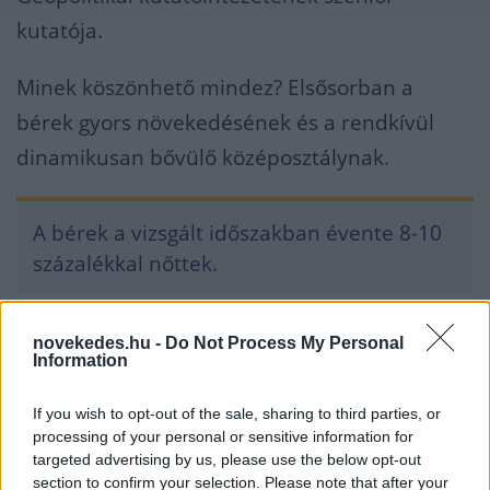
kutatója.
Minek köszönhető mindez? Elsősorban a
bérek gyors növekedésének és a rendkívül
dinamikusan bővülő középosztálynak.
A bérek a vizsgált időszakban évente 8-10
százalékkal nőttek.
A középosztály mérete (nyugati sztenderdek
novekedes.hu -
Do Not Process My Personal
Information
alapján) egyes számítások szerint már az
évtized közepén lehagyta az USA-t. A két
If you wish to opt-out of the sale, sharing to third parties, or
tényezőben kulcsszerepet kap az urbanizáció,
processing of your personal or sensitive information for
targeted advertising by us, please use the below opt-out
amely a munkaerő számára magasabb
section to confirm your selection. Please note that after your