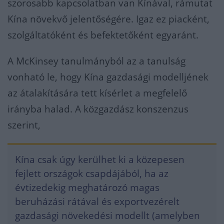
szorosabb kapcsolatban van Kínával, rámutat
Kína növekvő jelentőségére. Igaz ez piacként,
szolgáltatóként és befektetőként egyaránt.
A McKinsey tanulmányból az a tanulság
vonható le, hogy Kína gazdasági modelljének
az átalakítására tett kísérlet a megfelelő
irányba halad. A közgazdász konszenzus
szerint,
Kína csak úgy kerülhet ki a közepesen
fejlett országok csapdájából, ha az
évtizedekig meghatározó magas
beruházási rátával és exportvezérelt
gazdasági növekedési modellt (amelyben