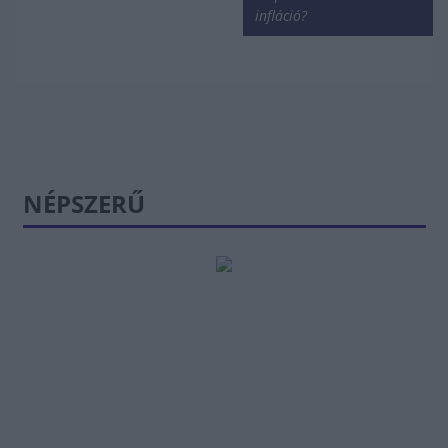
infláció?
NÉPSZERŰ