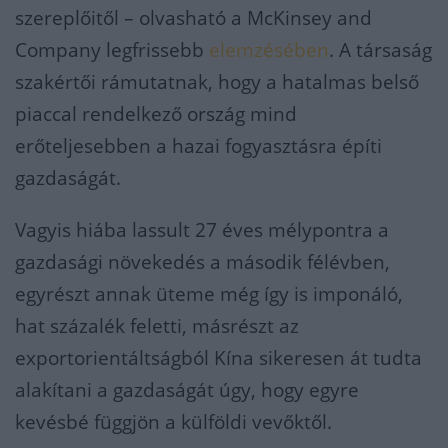
szereplőitől – olvasható a McKinsey and
Company legfrissebb
elemzésében
. A társaság
szakértői rámutatnak, hogy a hatalmas belső
piaccal rendelkező ország mind
erőteljesebben a hazai fogyasztásra építi
gazdaságát.
Vagyis hiába lassult 27 éves mélypontra a
gazdasági növekedés a második félévben,
egyrészt annak üteme még így is imponáló,
hat százalék feletti, másrészt az
exportorientáltságból Kína sikeresen át tudta
alakítani a gazdaságát úgy, hogy egyre
kevésbé függjön a külföldi vevőktől.