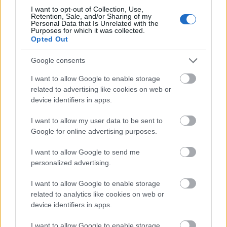
Eszterhai Viktor kiemelte: mindez alapjaiban
I want to opt-out of Collection, Use,
változtatja meg a világgazdaság sokáig
Retention, Sale, and/or Sharing of my
Personal Data that Is Unrelated with the
Purposes for which it was collected.
meghatározó USA centrikusságát, mert a világ
Opted Out
egyre inkább „kitettebb” lesz Kínának. A
Google consents
globális értékesítésben gondolkodó vállaltok
I want to allow Google to enable storage
mind a kínai piac kegyét fogja keresni, amely
related to advertising like cookies on web or
komoly hatalmat jelent Peking számára (pl.
device identifiers in apps.
sztenderdek bevezetésén keresztül való
I want to allow my user data to be sent to
szabályozás, gazdasági nyomásgyakorlás stb.).
Google for online advertising purposes.
I want to allow Google to send me
Ennek tükrében az amerikai kereskedelmi
personalized advertising.
háború kockázatos stratégia,
I want to allow Google to enable storage
related to analytics like cookies on web or
1) mert az amerikai kormány azt kockáztatja,
device identifiers in apps.
hogy a vállalatai kiszorulnak a hatalmas kínai
I want to allow Google to enable storage