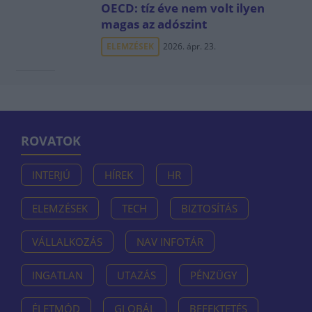
OECD: tíz éve nem volt ilyen
magas az adószint
ELEMZÉSEK
2026. ápr. 23.
ROVATOK
INTERJÚ
HÍREK
HR
ELEMZÉSEK
TECH
BIZTOSÍTÁS
VÁLLALKOZÁS
NAV INFOTÁR
INGATLAN
UTAZÁS
PÉNZÜGY
ÉLETMÓD
GLOBÁL
BEFEKTETÉS