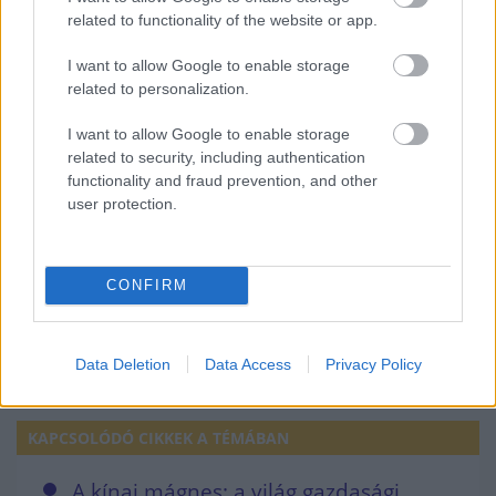
piacról,
related to functionality of the website or app.
2) az amerikai szövetségesek biztosan nem
I want to allow Google to enable storage
akarják a kínai piacokat elveszteni.
related to personalization.
I want to allow Google to enable storage
Természetesen a Kínától leginkább függő
related to security, including authentication
országok pont nem a nagy gazdasági
functionality and fraud prevention, and other
user protection.
centrumok lesznek, hanem a kisebb, földrajzi
szempontból közel elhelyezkedő államok -
tette hozzá a szenior elemző.
CONFIRM
KÍNA
KERESKEDELMI HÁBORÚ
Data Deletion
Data Access
Privacy Policy
USA
MCKINSEY
ESZTERHAI VIKTOR
KAPCSOLÓDÓ CIKKEK A TÉMÁBAN
A kínai mágnes: a világ gazdasági