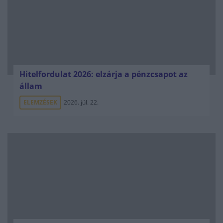
Hitelfordulat 2026: elzárja a pénzcsapot az
állam
ELEMZÉSEK
2026. júl. 22.