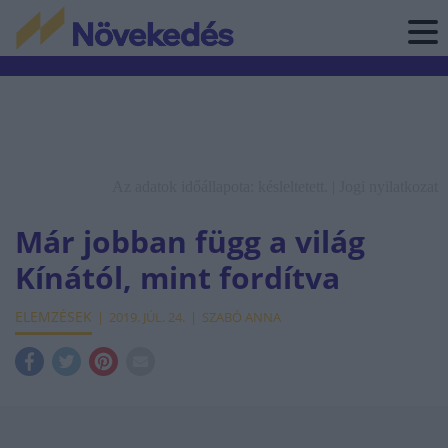
Az adatok időállapota: késleltetett. |
Jogi nyilatkozat
Már jobban függ a világ
Kínától, mint fordítva
ELEMZÉSEK
2019. JÚL. 24.
SZABÓ ANNA