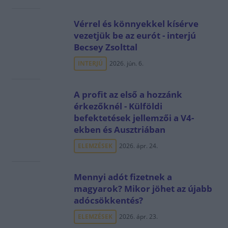
Vérrel és könnyekkel kísérve
vezetjük be az eurót - interjú
Becsey Zsolttal
INTERJÚ
2026. jún. 6.
A profit az első a hozzánk
érkezőknél - Külföldi
befektetések jellemzői a V4-
ekben és Ausztriában
ELEMZÉSEK
2026. ápr. 24.
Mennyi adót fizetnek a
magyarok? Mikor jöhet az újabb
adócsökkentés?
ELEMZÉSEK
2026. ápr. 23.