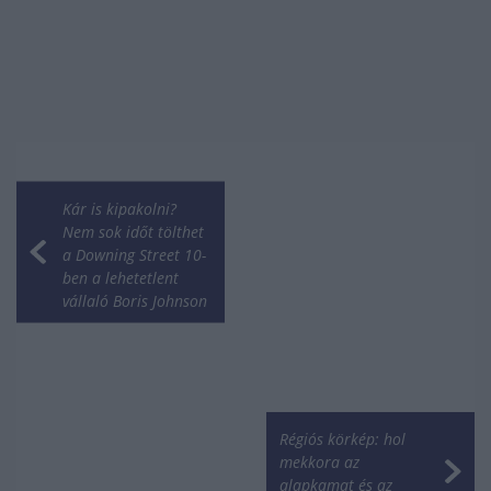
Kár is kipakolni?
Nem sok időt tölthet
a Downing Street 10-
ben a lehetetlent
vállaló Boris Johnson
Régiós körkép: hol
mekkora az
alapkamat és az