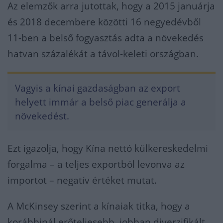
Az elemzők arra jutottak, hogy a 2015 januárja
és 2018 decembere közötti 16 negyedévből
11-ben a belső fogyasztás adta a növekedés
hatvan százalékát a távol-keleti országban.
Vagyis a kínai gazdaságban az export
helyett immár a belső piac generálja a
növekedést.
Ezt igazolja, hogy Kína nettó külkereskedelmi
forgalma – a teljes exportból levonva az
importot – negatív értéket mutat.
A McKinsey szerint a kínaiak titka, hogy a
korábbinál erőteljesebb, jobban diverzifikált