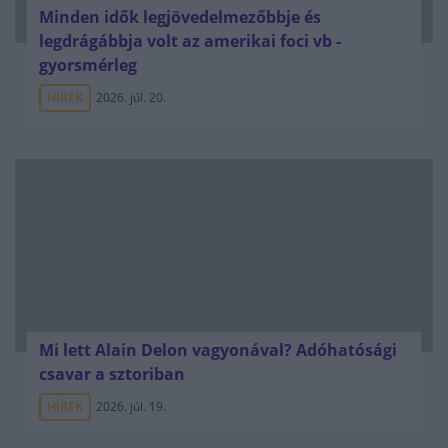
Minden idők legjövedelmezőbbje és
legdrágábbja volt az amerikai foci vb -
gyorsmérleg
HÍREK
2026. júl. 20.
Mi lett Alain Delon vagyonával? Adóhatósági
csavar a sztoriban
HÍREK
2026. júl. 19.