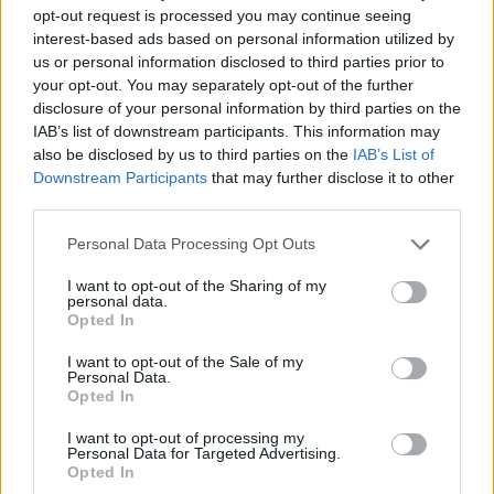
fizetéseket és növekvő hatékonyságot jelent.
opt-out request is processed you may continue seeing
interest-based ads based on personal information utilized by
us or personal information disclosed to third parties prior to
Mit jelent mindez a világ számára? Korábban
your opt-out. You may separately opt-out of the further
az a nézet volt a meghatározó, hogy Kína
disclosure of your personal information by third parties on the
IAB’s list of downstream participants. This information may
világgazdaságba történő integrációja
also be disclosed by us to third parties on the
IAB’s List of
Downstream Participants
that may further disclose it to other
megváltoztatja Kínát. Ma inkább úgy tűnik,
third parties.
hogy a Kínai piac mérete változtatja meg a
Please note that this website/app uses one or more Google
Personal Data Processing Opt Outs
világgazdaságot - hangsúlyozta a Kína-
services and may gather and store information including but
szakértő.
not limited to your visit or usage behaviour. You may click to
I want to opt-out of the Sharing of my
personal data.
grant or deny consent to Google and its third-party tags to
Opted In
use your data for below specified purposes in below Google
consent section.
Kína ugyanis egy évtizeden belül
I want to opt-out of the Sale of my
Personal Data.
valószínűleg minden termék és
Opted In
szolgáltatás legfontosabb piaca lesz.
I want to opt-out of processing my
Personal Data for Targeted Advertising.
Opted In