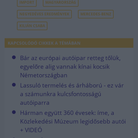
IMPORT
MAGYARORSZÁG
NEGYEDÉVES EREDMÉNYEK
MERCEDES-BENZ
KILIÁN CSABA
KAPCSOLÓDÓ CIKKEK A TÉMÁBAN
Bár az európai autóipar retteg tőlük,
egyelőre alig vannak kínai kocsik
Németországban
Lassuló termelés és árháború - ez vár
a számunkra kulcsfontosságú
autóiparra
Hárman együtt 360 évesek: íme, a
Közlekedési Múzeum legidősebb autói
+ VIDEÓ