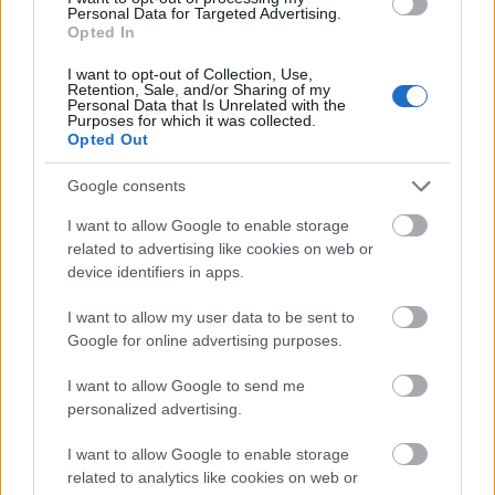
Personal Data for Targeted Advertising.
Nem csak hónapokra, de olykor hetekre előre
Opted In
is nehéz megmondani, hogy a nagyvilágban
I want to opt-out of Collection, Use,
Retention, Sale, and/or Sharing of my
milyen keretek között folyik majd a
Personal Data that Is Unrelated with the
Purposes for which it was collected.
kereskedelem
. Miközben Amerikában
Opted Out
egymást érik a vámbejelentések,
Google consents
gyakran a bevezetett intézkedéseket is
I want to allow Google to enable storage
related to advertising like cookies on web or
visszavonják.
device identifiers in apps.
Egy biztos: jelenleg az autóipar elé a vámok
I want to allow my user data to be sent to
komoly akadályokat görgetnek. Még úgyis,
Google for online advertising purposes.
hogy a
Trump-kormányzat
néhány könnyítést
I want to allow Google to send me
personalized advertising.
jelentett be a napokban. Ezek szerint:
I want to allow Google to enable storage
az ágazati szereplők a következő két
related to analytics like cookies on web or