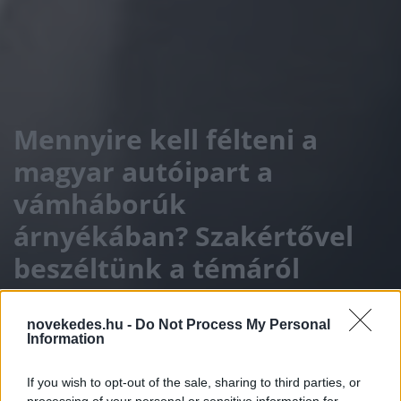
Mennyire kell félteni a
magyar autóipart a
vámháborúk
árnyékában? Szakértővel
beszéltünk a témáról
ELEMZÉSEK
2025. MÁJ. 9.
D.J.
novekedes.hu -
Do Not Process My Personal
Information
If you wish to opt-out of the sale, sharing to third parties, or
processing of your personal or sensitive information for