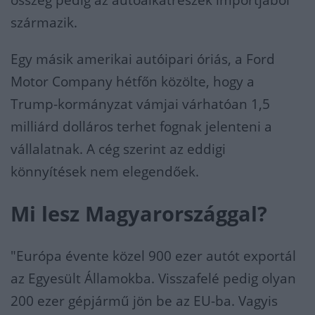
összeg pedig az autóalkatrészek importjából
származik.
Egy másik amerikai autóipari óriás, a Ford
Motor Company hétfőn közölte, hogy a
Trump-kormányzat vámjai várhatóan 1,5
milliárd dolláros terhet fognak jelenteni a
vállalatnak. A cég szerint az eddigi
könnyítések nem elegendőek.
Mi lesz Magyarországgal?
"Európa évente közel 900 ezer autót exportál
az Egyesült Államokba. Visszafelé pedig olyan
200 ezer gépjármű jön be az EU-ba. Vagyis