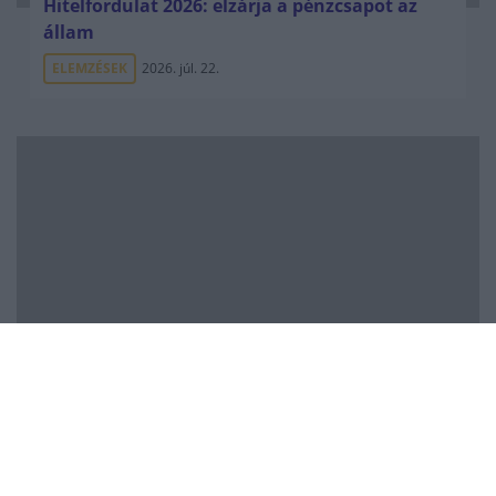
Hitelfordulat 2026: elzárja a pénzcsapot az
állam
ELEMZÉSEK
2026. júl. 22.
Vagyonvisszaszerzés: amikor a pénz
gyorsabban fut, mint a jog
ELEMZÉSEK
2026. júl. 21.