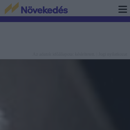
Az adatok időállapota: késleltetett. |
Jogi nyilatkozat