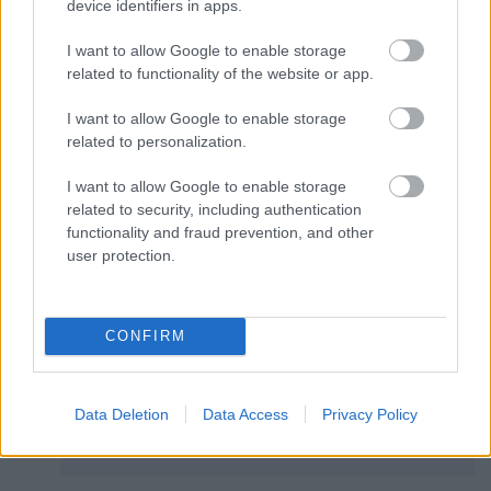
device identifiers in apps.
esztendőben visszaigényelhetik a
gépjárművek és alkatrészek importjára
I want to allow Google to enable storage
related to functionality of the website or app.
kivetett 25 százalékos vám egy részét
azoknak az autógyártóknak, akik
I want to allow Google to enable storage
related to personalization.
acélalkatrészeket, például
karosszériaelemeket importálnak nem
I want to allow Google to enable storage
related to security, including authentication
kell többszörös vámot fizetniük.
functionality and fraud prevention, and other
Magyarán nem kell egyszerre állniuk a
user protection.
külföldi alkatrészekre és a behozott acél
értéke után járó 25%-os vámot is.
CONFIRM
a Mexikóban és Kanadában gyártott
alkatrészeket nem érinti a 25%-os
Data Deletion
Data Access
Privacy Policy
vám.