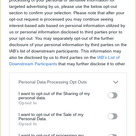
targeted advertising by us, please use the below opt-out
section to confirm your selection. Please note that after your
Az ipar gyenge szereplése is közrejátszik
opt-out request is processed you may continue seeing
abban, hogy itthon a vártnál rosszabbul
interest-based ads based on personal information utilized by
us or personal information disclosed to third parties prior to
alakult első negyedéves GDP adat. Mivel a
your opt-out. You may separately opt-out of the further
feldolgozóipar negyedét teszi különösen sok
disclosure of your personal information by third parties on the
IAB’s list of downstream participants. This information may
múlik az autóipar szereplésén. Bár van
also be disclosed by us to third parties on the
IAB’s List of
olyan gyár, amely megduplázza majd a
Downstream Participants
that may further disclose it to other
third parties.
termelését itthon, így is sok a kérdőjel az
Please note that this website/app uses one or more Google
Personal Data Processing Opt Outs
ágazat körül. Nem csak a vámok miatt kell
services and may gather and store information including but
aggódni.
not limited to your visit or usage behaviour. You may click to
I want to opt-out of the Sharing of my
personal data.
grant or deny consent to Google and its third-party tags to
Opted In
use your data for below specified purposes in below Google
consent section.
I want to opt-out of the Sale of my
Personal Data.
Opted In
Lassan már lufit hámozni is egyszerübb, mint
előrejelzéseket készíteni a
világgazdaságról
.
I want to opt-out of processing my