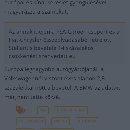
európai és kínai kereslet gyengülésével
magyarázza a számokat.
Az annak idején a PSA-Citroën csoport és a
Fiat-Chrysler összeolvadásából létrejött
Stellantis bevétele 14 százalékos
csökkenést szenvedett el.
Európa legnagyobb autógyártójánál, a
Volkswagennél viszont éves alapon 2,8
százalékkal nőtt a bevétel. A BMW az adatait
még nem tette közzé.
USA
DONALD TRUMP
VOLKSWAGEN
EXPORT
AUTÓIPAR