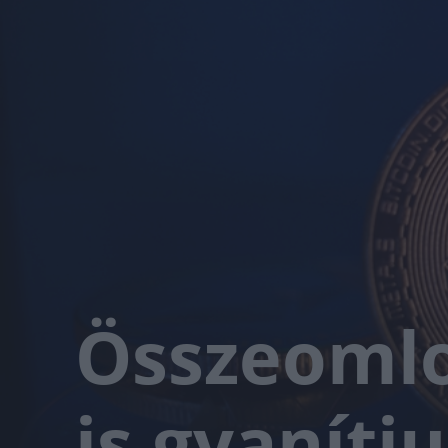
Összeomlot
is gyanítj