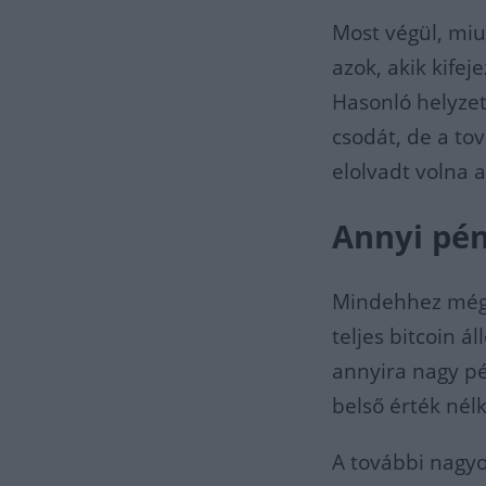
Most végül, miut
azok, akik kifej
Hasonló helyzet 
csodát, de a to
elolvadt volna 
Annyi pén
Mindehhez még e
teljes bitcoin á
annyira nagy pé
belső érték nél
A további nagyo