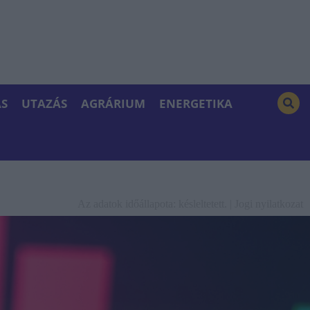
S
UTAZÁS
AGRÁRIUM
ENERGETIKA
Az adatok időállapota: késleltetett. |
Jogi nyilatkozat