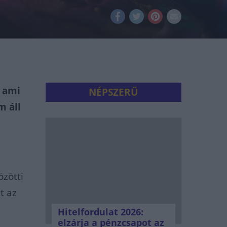
, ami
NÉPSZERŰ
m áll
özötti
t az
Hitelfordulat 2026:
elzárja a pénzcsapot az