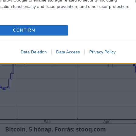
tatott. Az Izrael elleni iráni rakétatámadáskor vol
cation functionality and fraud prevention, and other user protection.
és, ami megintcsak baljós előjel volt, hisz korráb
llónak tekintették.
CONFIRM
Data Deletion
Data Access
Privacy Policy
Bitcoin, 5 hónap. Forrás: stooq.com