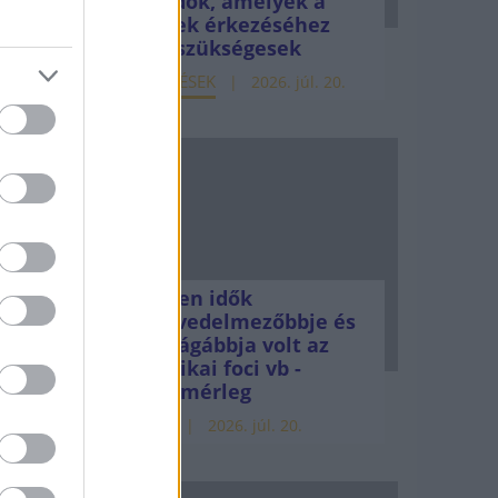
teendők, amelyek a
z
pénzek érkezéséhez
még szükségesek
van
ELEMZÉSEK
2026. júl. 20.
ért az
Minden idők
legjövedelmezőbbje és
legdrágábbja volt az
amerikai foci vb -
gyorsmérleg
lakzat,
HÍREK
2026. júl. 20.