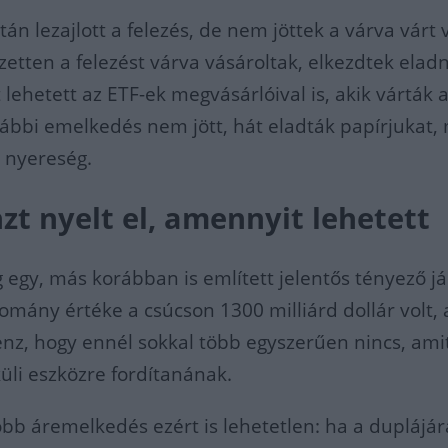
án lezajlott a felezés, de nem jöttek a várva várt 
ezetten a felezést várva vásároltak, elkezdtek eladn
lehetett az ETF-ek megvásárlóival is, akik várták 
vábbi emelkedés nem jött, hát eladták papírjukat, 
a nyereség.
zt nyelt el, amennyit lehetett
gy, más korábban is említett jelentős tényező jár
llomány értéke a csúcson 1300 milliárd dollár volt,
nz, hogy ennél sokkal több egyszerűen nincs, ami
küli eszközre fordítanának.
bb áremelkedés ezért is lehetetlen: ha a duplájár