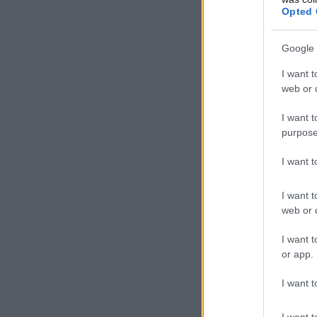
nem mara
Opted 
kinek el
Google 
megvett 
I want t
web or d
I want t
Ez a folyamat a 
purpose
árfolyam, ám a 
I want 
meghaladni, 73 
I want t
Megdőlt a
web or d
I want t
Ezt követően ki
or app.
amint ez a grafi
I want t
csúcsértékei pe
I want t