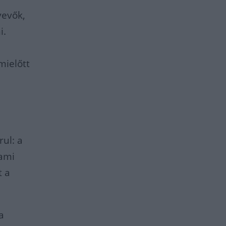
vevők,
i.
a
mielőtt
ul: a
 ami
t a
a