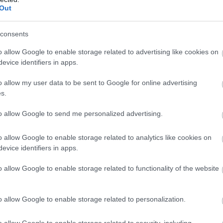
d, aki utána venne, így nem les
Out
adni magasabb áron a spekulatí
consents
terméket.
o allow Google to enable storage related to advertising like cookies on
evice identifiers in apps.
o allow my user data to be sent to Google for online advertising
bitcoinnál is jól mutatkozott: márciusban csúcsra 
s.
korábbi 2021-es csúcsot csak kevéssel tudta
to allow Google to send me personalized advertising.
ezer dollárt elérve a korábbi 69 ezerrel szemben.
o allow Google to enable storage related to analytics like cookies on
 válságállóság mítosza
evice identifiers in apps.
o allow Google to enable storage related to functionality of the website
alakult egy sáv, pontosabban inkább egy szűkülő a
konon is látszik. Ennek alja 60 ezer dollár volt,
o allow Google to enable storage related to personalization.
dig alacsonyabbak, mint az előzők, ami az erő
o allow Google to enable storage related to security, including