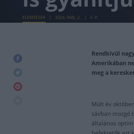
ELEMZÉSEK
2024. MÁJ. 2.
F. P.
Rendkívül nagy
Amerikában nem
meg a keresked
Múlt év október
sávban mozgó bi
általános optim
befektetők azt 