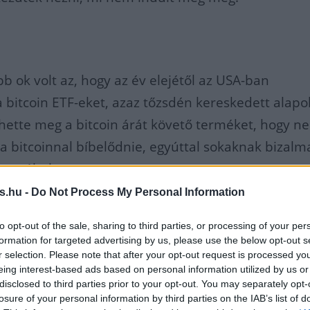
b ok volt az, hogy az év elejétől az USA-ban
 bitcoin ETF-eket, azaz tőzsdén kereskedett alapo
ehette meg a bitcoin árát követő terméket, hogy n
 a bitcoinnal bíbelődnie, egyúttal sokaknak bizalma
, ezáltal
s.hu -
Do Not Process My Personal Information
 hogy végre teljesen elfogadott
to opt-out of the sale, sharing to third parties, or processing of your per
formation for targeted advertising by us, please use the below opt-out s
tt a kriptodeviza.
r selection. Please note that after your opt-out request is processed y
eing interest-based ads based on personal information utilized by us or
disclosed to third parties prior to your opt-out. You may separately opt-
losure of your personal information by third parties on the IAB’s list of