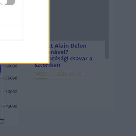
t egy
ban a
Mi lett Alain Delon
vagyonával?
Adóhatósági csavar a
sztoriban
HÍREK
2026. júl. 19.