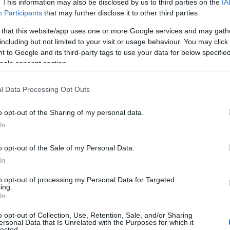
. This information may also be disclosed by us to third parties on the
IA
Participants
that may further disclose it to other third parties.
y sokan bevásároltak, és közben még egy dolog vol
 that this website/app uses one or more Google services and may gath
including but not limited to your visit or usage behaviour. You may click 
ekulációs vásárlás indult. Április végén bekövetkez
 to Google and its third-party tags to use your data for below specifi
emény, melynek lényege, hogy bizonyos időnként 
ogle consent section.
lítása (bányászata) után járó összeg megfeleződik. 
l Data Processing Opt Outs
zéseket árfolyamemelkedés követte, ezért most
re bevásárolt, hogy részt vegyen a várható raliban
o opt-out of the Sharing of my personal data.
In
 venni, hírre adni
o opt-out of the Sale of my Personal Data.
In
ve általános igazság minden befektetési termékná
to opt-out of processing my Personal Data for Targeted
ing.
In
árt eseményre mindenki bevásár
o opt-out of Collection, Use, Retention, Sale, and/or Sharing
ersonal Data that Is Unrelated with the Purposes for which it
lected.