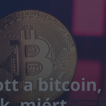
t a bitcoin,
uk, miért