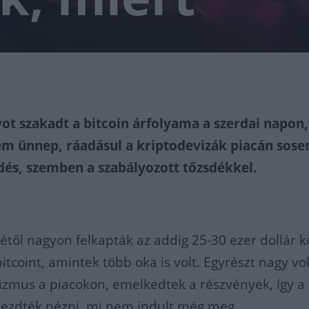
ot szakadt a bitcoin árfolyama a szerdai napon
 ünnep, ráadásul a kriptodevizák piacán sose
és, szemben a szabályozott tőzsdékkel.
étől nagyon felkapták az addig 25-30 ezer dollár k
tcoint, amintek több oka is volt. Egyrészt nagy vol
izmus a piacokon, emelkedtek a részvények, így a
kezdték nézni, mi nem indult még meg.