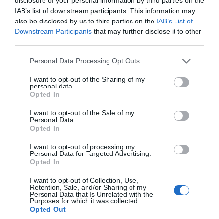
disclosure of your personal information by third parties on the
támogatást az agrártárca. Egyes becslések
IAB’s list of downstream participants. This information may
also be disclosed by us to third parties on the
IAB’s List of
szerint szervestárgyából készített, jobban
Downstream Participants
that may further disclose it to other
third parties.
hasznosuló granulátumokkal akár 1,5 millió
hektáron - a mintegy 5 millió hektáros
Please note that this website/app uses one or more Google
Personal Data Processing Opt Outs
services and may gather and store information including but
mezőgazdasági terület csaknem harmadán -
not limited to your visit or usage behaviour. You may click to
I want to opt-out of the Sharing of my
personal data.
lehetne visszafogni a műtrágyázást, és ez
grant or deny consent to Google and its third-party tags to
Opted In
use your data for below specified purposes in below Google
összhangban állna az Európai Unió
consent section.
I want to opt-out of the Sale of my
Personal Data.
műtrágyacsökkentésre irányuló,
Opted In
környezetvédelmi elvárásaival is.
I want to opt-out of processing my
Personal Data for Targeted Advertising.
Opted In
I want to opt-out of Collection, Use,
Váratlan lépésre szánta el magát az
Retention, Sale, and/or Sharing of my
Personal Data that Is Unrelated with the
Purposes for which it was collected.
Agrárminisztérium azzal, hogy a közelmúltban
Opted Out