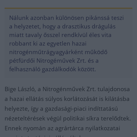
Nálunk azonban különösen pikánssá teszi
a helyzetet, hogy a drasztikus drágulás
miatt tavaly ősszel rendkívül éles vita
robbant ki az egyetlen hazai
nitrogénműtrágyagyárként működő
pétfürdői Nitrogéművek Zrt. és a
felhasználó gazdálkodók között.
Bige László, a Nitrogénművek Zrt. tulajdonosa
a hazai ellátás súlyos korlátozását is kilátásba
helyezte, így a gazdasági-piaci indíttatású
nézeteltérések végül politikai síkra terelődtek.
Ennek nyomán az agrártárca nyilatkozatai