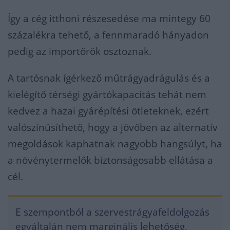
Így a cég itthoni részesedése ma mintegy 60
százalékra tehető, a fennmaradó hányadon
pedig az importőrök osztoznak.
A tartósnak ígérkező műtrágyadrágulás és a
kielégítő térségi gyártókapacitás tehát nem
kedvez a hazai gyárépítési ötleteknek, ezért
valószínűsíthető, hogy a jövőben az alternatív
megoldások kaphatnak nagyobb hangsúlyt, ha
a növénytermelők biztonságosabb ellátása a
cél.
E szempontból a szervestrágyafeldolgozás
egyáltalán nem marginális lehetőség,