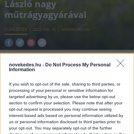
László nagy
műtrágyagyárával
ELEMZÉSEK
2022. FEB. 15.
NÖVEKEDÉS.HU
novekedes.hu -
Do Not Process My Personal
Information
Szűkítheti a Bige László vállalkozó
tulajdonában lévő, piacvezető pétfürdői
If you wish to opt-out of the sale, sharing to third parties, or
processing of your personal or sensitive information for
Nitrogénművek Zrt. hazai
targeted advertising by us, please use the below opt-out
műtrágyaértékesítési lehetőségeit az a
section to confirm your selection. Please note that after your
opt-out request is processed you may continue seeing
nemrég bejelentett konstrukció, amellyel az
interest-based ads based on personal information utilized by
állattenyésztési telepeken képződő
us or personal information disclosed to third parties prior to
your opt-out. You may separately opt-out of the further
szervestrágya feldolgozásához nyújtana