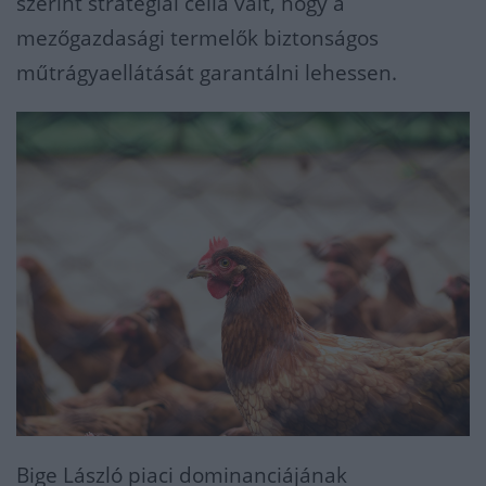
szerint stratégiai céllá vált, hogy a
mezőgazdasági termelők biztonságos
műtrágyaellátását garantálni lehessen.
Bige László piaci dominanciájának