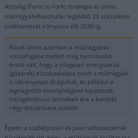
Asztalig (Farm to Fork) stratégia az uniós
műtrágyafelhasználás legalább 20 százalékos
csökkentését irányozza elő 2030-ig.
Rövid távon azonban a műtrágyázás
visszafogása mellett még nyomósabb
érvvé vált, hogy a világpiaci energiaárak
(gázárak) elszabadulása miatt a műtrágyák
is látványosan drágultak, és például a
legnagyobb mennyiségben kijuttatott,
nitrogéntípusú termékek ára a korábbi
négy-ötszörösére szökött.
Éppen a szabályozási és piaci változásoknak
tulajdonítható, hogy a műtrágyák kiváltására