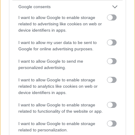
olyan új támogatási konstrukció bevezetését
Google consents
jelentette be, amely kifejezetten
I want to allow Google to enable storage
szervestrágya-feldolgozó üzemek létrehozását
related to advertising like cookies on web or
ösztönözné.
device identifiers in apps.
I want to allow my user data to be sent to
Nagy István agrárminiszter az elhatározást
Google for online advertising purposes.
azzal indokolta, hogy
I want to allow Google to send me
personalized advertising.
az állattartó telepeken létrejövő
I want to allow Google to enable storage
related to analytics like cookies on web or
szervestrágya feldolgozásával -
device identifiers in apps.
fermentálásával - olyan termékek állíthatók
I want to allow Google to enable storage
elő, amelyek a szántóföldi
related to functionality of the website or app.
növénytermelésben, a kertészetekben és a
I want to allow Google to enable storage
hobbikertekben talajjavítókként
related to personalization.