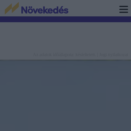
Az adatok időállapota: késleltetett. |
Jogi nyilatkozat