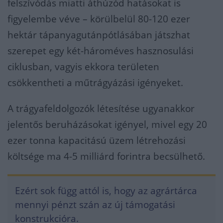
felszívódás miatti áthúzód hatásokat is
figyelembe véve – körülbelül 80-120 ezer
hektár tápanyagutánpótlásában játszhat
szerepet egy két-hároméves hasznosulási
ciklusban, vagyis ekkora területen
csökkentheti a műtrágyázási igényeket.
A trágyafeldolgozók létesítése ugyanakkor
jelentős beruházásokat igényel, mivel egy 20
ezer tonna kapacitású üzem létrehozási
költsége ma 4-5 milliárd forintra becsülhető.
Ezért sok függ attól is, hogy az agrártárca
mennyi pénzt szán az új támogatási
konstrukcióra.