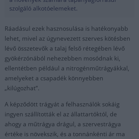
szolgáló alkotóelemeket.
Ráadásul ezek hasznosulása is hatékonyabb
lehet, mivel az úgynevezett szerves kötésben
lévő összetevők a talaj felső rétegében lévő
gyökérzónából nehezebben mosódnak ki,
ellentétben például a nitrogénműtrágyákkal,
amelyeket a csapadék könnyebben
„kilúgozhat”.
A képződött trágyát a felhasználók sokáig
ingyen szállították el az állattartóktól, de
ahogy a műtrágya drágul, a szervestrágya
értéke is növekszik, és a tonnánkénti ár ma