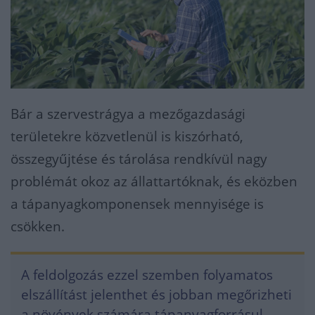
Bár a szervestrágya a mezőgazdasági
területekre közvetlenül is kiszórható,
összegyűjtése és tárolása rendkívül nagy
problémát okoz az állattartóknak, és eközben
a tápanyagkomponensek mennyisége is
csökken.
A feldolgozás ezzel szemben folyamatos
elszállítást jelenthet és jobban megőrizheti
a növények számára tápanyagforrásul