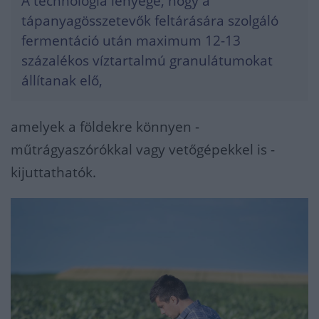
A technológia lényege, hogy a
tápanyagösszetevők feltárására szolgáló
fermentáció után maximum 12-13
százalékos víztartalmú granulátumokat
állítanak elő,
amelyek a földekre könnyen -
műtrágyaszórókkal vagy vetőgépekkel is -
kijuttathatók.