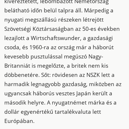
kivéreztetett, lebombázott Németország
belátható időn belül talpra áll. Márpedig a
nyugati megszállású részeken létrejött
Szövetségi Köztársaságban az 50-es években
lezajlott a Wirtschaftswunder, a gazdasági
csoda, és 1960-ra az ország már a háborút
kevesebb pusztulással megúszó Nagy-
Britanniát is megelőzte, a britek nem kis
döbbenetére. Sőt: rövidesen az NSZK lett a
harmadik legnagyobb gazdaság, miközben az
ugyancsak háborús vesztes Japán került a
második helyre. A nyugatnémet márka és a
dollár egyenértékű tartalékvaluta lett
Európában.