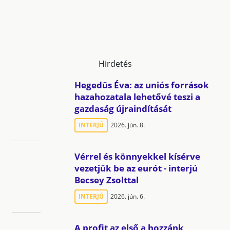
Hirdetés
Hegedüs Éva: az uniós források
hazahozatala lehetővé teszi a
gazdaság újraindítását
INTERJÚ
2026. jún. 8.
Vérrel és könnyekkel kísérve
vezetjük be az eurót - interjú
Becsey Zsolttal
INTERJÚ
2026. jún. 6.
A profit az első a hozzánk