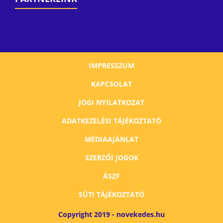
IMPRESSZUM
KAPCSOLAT
JOGI NYILATKOZAT
ADATKEZELÉSI TÁJÉKOZTATÓ
MÉDIAAJÁNLAT
SZERZŐI JOGOK
ÁSZF
SÜTI TÁJÉKOZTATÓ
Copyright 2019 - novekedes.hu