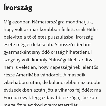
Írország
Míg azonban Németországra mondhatjuk,
hogy volt az már korábban fejlett, csak Hitler
belevitte a tökéletes pusztulásba, Írország
esete még érdekesebb. A hosszú idei brit
gyarmatként sínylődő ország hihetetlenül
szegény volt, komoly éhínségekkel tarkítva,
nem is véletlen, hogy népességének jelentős
része Amerikába vándorolt. A második
világháború után, de különösebben az utóbbi
évtizedekben aztán jött a viharos fejlődés: ma
Európa egyik leggazdagabb országa, jócskán
megelőzve egykori gyarmattartóját.