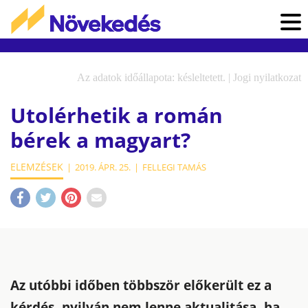
Az adatok időállapota: késleltetett. |
Jogi nyilatkozat
Utolérhetik a román
bérek a magyart?
ELEMZÉSEK
2019. ÁPR. 25.
FELLEGI TAMÁS
Az utóbbi időben többször előkerült ez a
kérdés, nyilván nem lenne aktualitása, ha