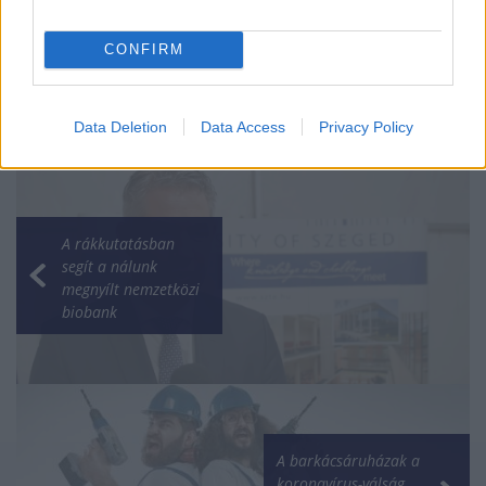
CONFIRM
Data Deletion
Data Access
Privacy Policy
A rákkutatásban
segít a nálunk
megnyílt nemzetközi
biobank
A barkácsáruházak a
koronavírus-válság