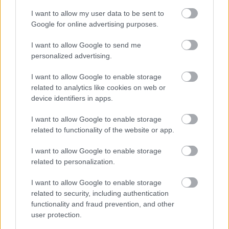
I want to allow my user data to be sent to
Minden idők legjövedelmezőbbje és
Google for online advertising purposes.
legdrágábbja volt az amerikai foci vb -
gyorsmérleg
I want to allow Google to send me
personalized advertising.
HÍREK
2026. júl. 20.
I want to allow Google to enable storage
related to analytics like cookies on web or
device identifiers in apps.
I want to allow Google to enable storage
related to functionality of the website or app.
I want to allow Google to enable storage
related to personalization.
I want to allow Google to enable storage
Mi lett Alain Delon vagyonával? Adóhatósági
related to security, including authentication
csavar a sztoriban
functionality and fraud prevention, and other
user protection.
HÍREK
2026. júl. 19.