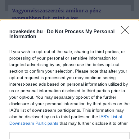
Vagyonvisszaszerzés: amikor a pénz
gyorsabban fut, mint a jog
ELEMZÉSEK
2026. júl. 21.
novekedes.hu -
Do Not Process My Personal
Information
If you wish to opt-out of the sale, sharing to third parties, or
processing of your personal or sensitive information for
targeted advertising by us, please use the below opt-out
section to confirm your selection. Please note that after your
opt-out request is processed you may continue seeing
interest-based ads based on personal information utilized by
us or personal information disclosed to third parties prior to
your opt-out. You may separately opt-out of the further
disclosure of your personal information by third parties on the
IAB’s list of downstream participants. This information may
Kéthónapos a Tisza-kormány: íme a mérleg!
also be disclosed by us to third parties on the
IAB’s List of
Downstream Participants
that may further disclose it to other
ELEMZÉSEK
2026. júl. 21.
third parties.