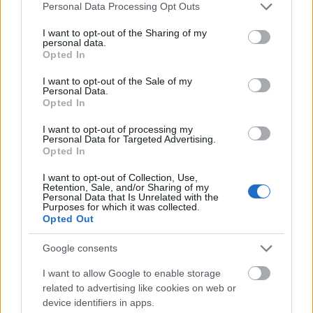
Please note that this website/app uses one or more Google
Personal Data Processing Opt Outs
services and may gather and store information including but
not limited to your visit or usage behaviour. You may click to
I want to opt-out of the Sharing of my
personal data.
grant or deny consent to Google and its third-party tags to
Opted In
use your data for below specified purposes in below Google
consent section.
I want to opt-out of the Sale of my
Personal Data.
Opted In
I want to opt-out of processing my
Personal Data for Targeted Advertising.
Uniós források: íme a teendők, amelyek a
Opted In
pénzek érkezéséhez még szükségesek
I want to opt-out of Collection, Use,
ELEMZÉSEK
2026. júl. 20.
Retention, Sale, and/or Sharing of my
Personal Data that Is Unrelated with the
Purposes for which it was collected.
Opted Out
Google consents
I want to allow Google to enable storage
related to advertising like cookies on web or
device identifiers in apps.