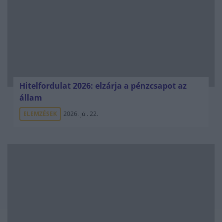
Hitelfordulat 2026: elzárja a pénzcsapot az
állam
ELEMZÉSEK
2026. júl. 22.