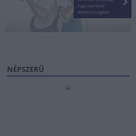
nagy nyertesei
Németországban
NÉPSZERŰ