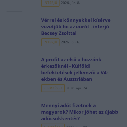
INTERJÚ
2026. jún. 8.
Vérrel és könnyekkel kísérve
vezetjük be az eurót - interjú
Becsey Zsolttal
INTERJÚ
2026. jún. 6.
A profit az első a hozzánk
érkezőknél - Külföldi
befektetések jellemzői a V4-
ekben és Ausztriában
ELEMZÉSEK
2026. ápr. 24.
Mennyi adót fizetnek a
magyarok? Mikor jöhet az újabb
adócsökkentés?