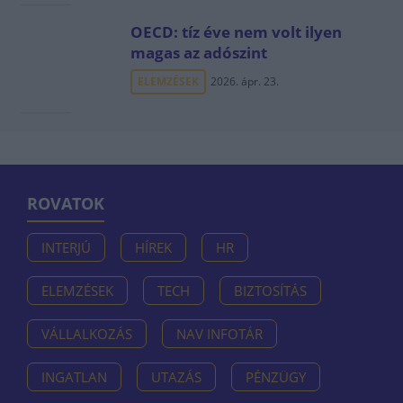
OECD: tíz éve nem volt ilyen
magas az adószint
ELEMZÉSEK
2026. ápr. 23.
ROVATOK
INTERJÚ
HÍREK
HR
ELEMZÉSEK
TECH
BIZTOSÍTÁS
VÁLLALKOZÁS
NAV INFOTÁR
INGATLAN
UTAZÁS
PÉNZÜGY