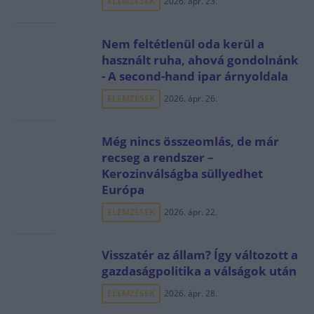
ELEMZÉSEK
2026. ápr. 23.
Nem feltétlenül oda kerül a
használt ruha, ahová gondolnánk
- A second-hand ipar árnyoldala
ELEMZÉSEK
2026. ápr. 26.
Még nincs összeomlás, de már
recseg a rendszer –
Kerozinválságba süllyedhet
Európa
ELEMZÉSEK
2026. ápr. 22.
Visszatér az állam? Így változott a
gazdaságpolitika a válságok után
ELEMZÉSEK
2026. ápr. 28.