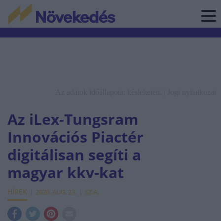
Az adatok időállapota: késleltetett. |
Jogi nyilatkozat
Az iLex-Tungsram
Innovációs Piactér
digitálisan segíti a
magyar kkv-kat
HÍREK
2020. AUG. 23.
SZ.A.