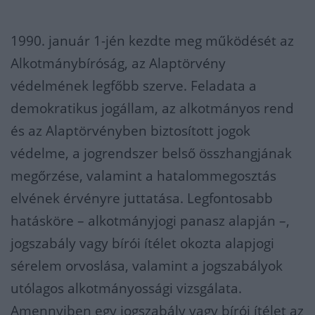
1990. január 1-jén kezdte meg működését az
Alkotmánybíróság, az Alaptörvény
védelmének legfőbb szerve. Feladata a
demokratikus jogállam, az alkotmányos rend
és az Alaptörvényben biztosított jogok
védelme, a jogrendszer belső összhangjának
megőrzése, valamint a hatalommegosztás
elvének érvényre juttatása. Legfontosabb
hatásköre – alkotmányjogi panasz alapján –,
jogszabály vagy bírói ítélet okozta alapjogi
sérelem orvoslása, valamint a jogszabályok
utólagos alkotmányossági vizsgálata.
Amennyiben egy jogszabály vagy bírói ítélet az