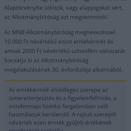
Alaptörvénybe ütközik, vagy alapjogokat sért,
az Alkotmánybíróság azt megsemmisíti.
Az MNB Alkotmánybíróság megnevezéssel
10 000 Ft névértékű ezüst emlékérmét és
annak 2000 Ft névértékű színesfém változatát
bocsátja ki az Alkotmánybíróság
megalakulásának 30. évfordulója alkalmából.
Az emlékérmék elsődleges szerepe az
ismeretterjesztés és a figyelemfelhívás, a
mindennapi fizetési forgalomban való
használatuk kerülendő. A rajtuk szereplő
névérték ezen érmék gyűjtői értékének
megőrzését szolgálja.