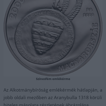
Színesfém emlékérme
Az Alkotmánybíróság emlékérmék hátlapján, a
jobb oldali mezőben az Aranybulla 1318 körüli
hiteles másolata részletének ábrázolása