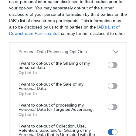
us or personal information disclosed to third parties prior to
kivitelben, a színesfém változatból
your opt-out. You may separately opt-out of the further
disclosure of your personal information by third parties on the
selyemfényes (BU) kivitelben 4000-4000 darab
IAB’s list of downstream participants. This information may
also be disclosed by us to third parties on the
IAB’s List of
készíthető.
Downstream Participants
that may further disclose it to other
third parties.
Az emlékpénzek értékközvetítő és
Please note that this website/app uses one or more Google
Personal Data Processing Opt Outs
ismeretterjesztő szerepének minél szélesebb
services and may gather and store information including but
körű érvényesülése érdekében az
not limited to your visit or usage behaviour. You may click to
I want to opt-out of the Sharing of my
personal data.
grant or deny consent to Google and its third-party tags to
„Alkotmánybíróság” ezüst emlékérme a
Opted In
use your data for below specified purposes in below Google
rendelkezésre álló készlet függvényében a
consent section.
I want to opt-out of the Sale of my
Personal Data.
kibocsátást követő három hónapig, a
Opted In
színesfém emlékpénz egy évig névértéken
I want to opt-out of processing my
Personal Data for Targeted Advertising.
vásárolható meg a kibocsátás napjától, 2020.
Opted In
október 19-től az érméket gyártó és
I want to opt-out of Collection, Use,
Retention, Sale, and/or Sharing of my
forgalmazó Magyar Pénzverő Zrt.
Personal Data that Is Unrelated with the