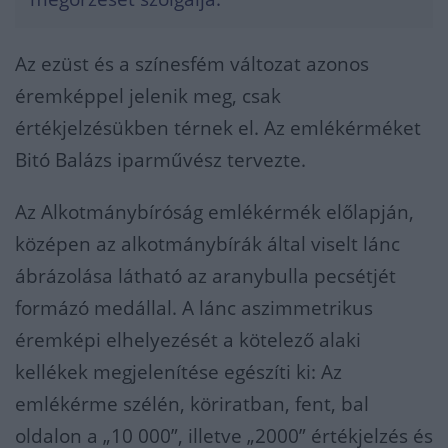
Az ezüst és a színesfém változat azonos
éremképpel jelenik meg, csak
értékjelzésükben térnek el. Az emlékérméket
Bitó Balázs iparművész tervezte.
Az Alkotmánybíróság emlékérmék előlapján,
középen az alkotmánybírák által viselt lánc
ábrázolása látható az aranybulla pecsétjét
formázó medállal. A lánc aszimmetrikus
éremképi elhelyezését a kötelező alaki
kellékek megjelenítése egészíti ki: Az
emlékérme szélén, köriratban, fent, bal
oldalon a „10 000”, illetve „2000” értékjelzés és