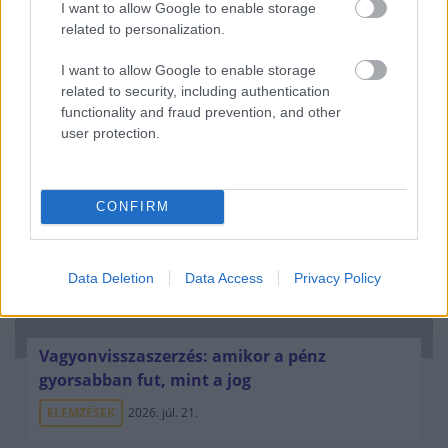
I want to allow Google to enable storage
related to personalization.
Hitelfordulat 2026: elzárja a pénzcsapot az
állam
I want to allow Google to enable storage
related to security, including authentication
ELEMZÉSEK
2026. júl. 22.
functionality and fraud prevention, and other
user protection.
CONFIRM
Data Deletion
Data Access
Privacy Policy
Vagyonvisszaszerzés: amikor a pénz
gyorsabban fut, mint a jog
ELEMZÉSEK
2026. júl. 21.