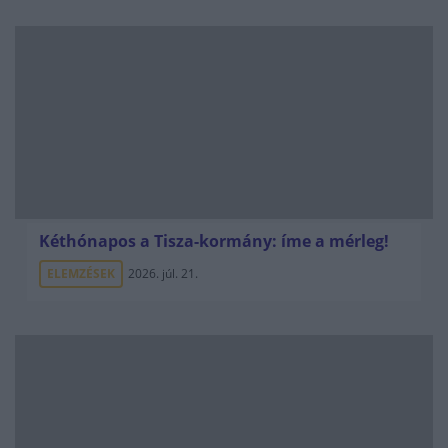
Kéthónapos a Tisza-kormány: íme a mérleg!
ELEMZÉSEK
2026. júl. 21.