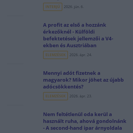
INTERJÚ
2026. jún. 6.
A profit az első a hozzánk
érkezőknél - Külföldi
befektetések jellemzői a V4-
ekben és Ausztriában
ELEMZÉSEK
2026. ápr. 24.
Mennyi adót fizetnek a
magyarok? Mikor jöhet az újabb
adócsökkentés?
ELEMZÉSEK
2026. ápr. 23.
Nem feltétlenül oda kerül a
használt ruha, ahová gondolnánk
- A second-hand ipar árnyoldala