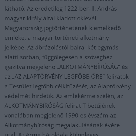
látható. Az eredetileg 1222-ben II. András
magyar király által kiadott oklevél
Magyarország jogtörténetének kiemelkedő
emléke, a magyar történeti alkotmány
jelképe. Az ábrázolástól balra, két egymás
alatti sorban, függőlegesen a szöveghez
igazítva megjelenő „ALKOTMÁNYBÍRÓSÁG” és
az „AZ ALAPTÖRVÉNY LEGFŐBB ŐRE” feliratok
a Testület legfőbb célkitűzését, az Alaptörvény
védelmét hirdetik. Az emlékérme szélén, az
ALKOTMÁNYBÍRÓSÁG felirat T betűjének
vonalában megjelenő 1990-es évszám az
Alkotmánybíróság megalakulásának évére
utal. Az érme hátoldala különleges,