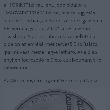
a „FORINT” felirat, lent, jobb oldalon a
„MAGYARORSZÁG” felirat, felette, egymás
alatti két sorban, az érme széléhez igazítva a
BP. verdejegy és a „2020” verési évszám
olvasható. A pecsét ábrázolása mellett bal
oldalon az emlékérmét tervező Bitó Balázs
iparművész mesterjegye látható. Az előlap
enyhén fodrozódó felülete az alkotmánybírói
talárra utal.
Az Alkotmánybíróság emlékérmék előlapja: