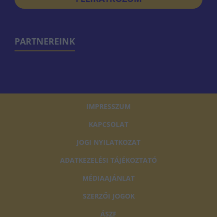
PARTNEREINK
IMPRESSZUM
KAPCSOLAT
JOGI NYILATKOZAT
ADATKEZELÉSI TÁJÉKOZTATÓ
MÉDIAAJÁNLAT
SZERZŐI JOGOK
ÁSZF