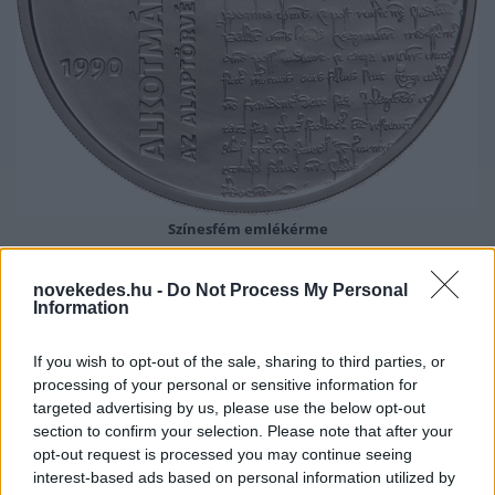
Színesfém emlékérme
Mindkét emlékérme átmérője 38,61 mm,
novekedes.hu -
Do Not Process My Personal
Information
szélük recézett. A 10 000 forintos címletű
emlékérme 925 ezrelék finomságú ezüstből
If you wish to opt-out of the sale, sharing to third parties, or
készült, súlya 31,46 gramm. A 2000 forintos
processing of your personal or sensitive information for
targeted advertising by us, please use the below opt-out
címletű színesfém változat réz (75%) és nikkel
section to confirm your selection. Please note that after your
(25%) ötvözetéből készült, súlya 30,8 gramm.
opt-out request is processed you may continue seeing
interest-based ads based on personal information utilized by
Az ezüst emlékpénzből tükörfényes (proof)