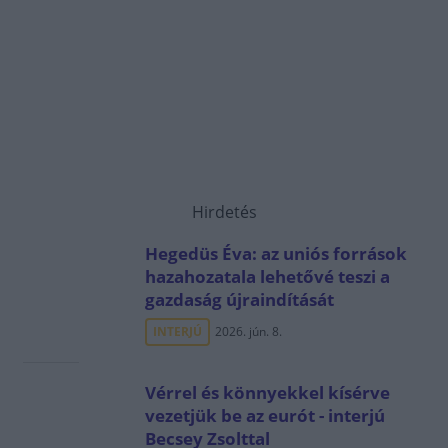
Hirdetés
Hegedüs Éva: az uniós források
hazahozatala lehetővé teszi a
gazdaság újraindítását
INTERJÚ
2026. jún. 8.
Vérrel és könnyekkel kísérve
vezetjük be az eurót - interjú
Becsey Zsolttal