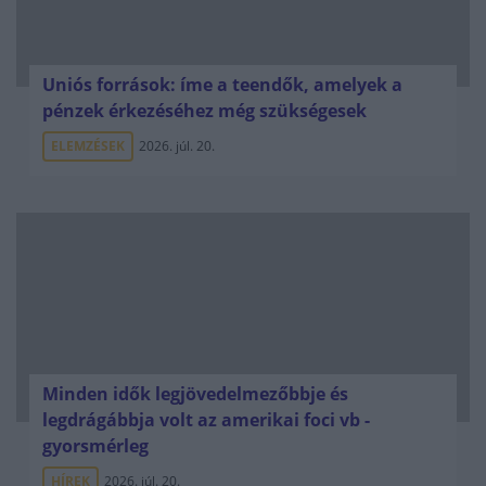
Uniós források: íme a teendők, amelyek a
pénzek érkezéséhez még szükségesek
ELEMZÉSEK
2026. júl. 20.
Minden idők legjövedelmezőbbje és
legdrágábbja volt az amerikai foci vb -
gyorsmérleg
HÍREK
2026. júl. 20.