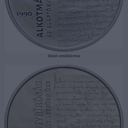
Ezüst emlékérme