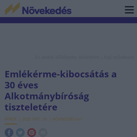
Az adatok időállapota: késleltetett. |
Jogi nyilatkozat
Emlékérme-kibocsátás a
30 éves
Alkotmánybíróság
tiszteletére
HÍREK
2020. OKT. 19.
NÖVEKEDÉS.HU