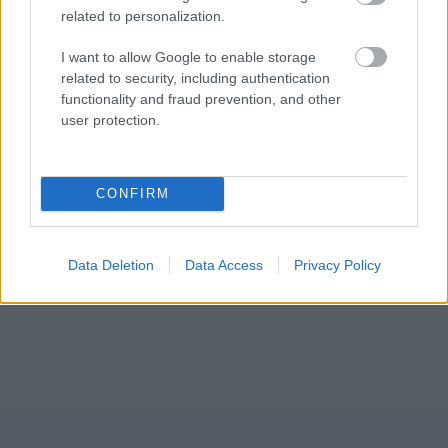
related to personalization.
I want to allow Google to enable storage
related to security, including authentication
functionality and fraud prevention, and other
user protection.
CONFIRM
Mi lett Alain Delon vagyonával? Adóhatósági
csavar a sztoriban
Data Deletion
Data Access
Privacy Policy
HÍREK
2026. júl. 19.