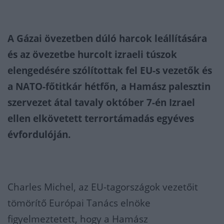
A Gázai övezetben dúló harcok leállítására
és az övezetbe hurcolt izraeli túszok
elengedésére szólítottak fel EU-s vezetők és
a NATO-főtitkár hétfőn, a Hamász palesztin
szervezet átal tavaly október 7-én Izrael
ellen elkövetett terrortámadás egyéves
évfordulóján.
Charles Michel, az EU-tagországok vezetőit
tömörítő Európai Tanács elnöke
figyelmeztetett, hogy a Hamász