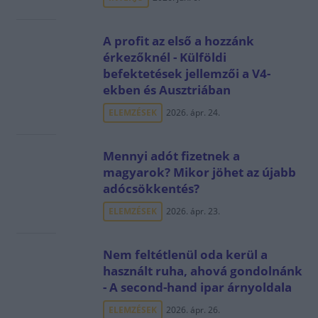
A profit az első a hozzánk
érkezőknél - Külföldi
befektetések jellemzői a V4-
ekben és Ausztriában
ELEMZÉSEK
2026. ápr. 24.
Mennyi adót fizetnek a
magyarok? Mikor jöhet az újabb
adócsökkentés?
ELEMZÉSEK
2026. ápr. 23.
Nem feltétlenül oda kerül a
használt ruha, ahová gondolnánk
- A second-hand ipar árnyoldala
ELEMZÉSEK
2026. ápr. 26.