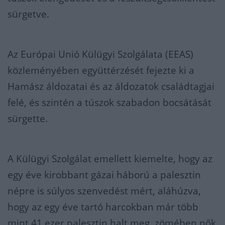
sürgetve.
Az Európai Unió Külügyi Szolgálata (EEAS)
közleményében együttérzését fejezte ki a
Hamász áldozatai és az áldozatok családtagjai
felé, és szintén a túszok szabadon bocsátását
sürgette.
A Külügyi Szolgálat emellett kiemelte, hogy az
egy éve kirobbant gázai háború a palesztin
népre is súlyos szenvedést mért, aláhúzva,
hogy az egy éve tartó harcokban már több
mint 41 ezer palesztin halt meg, zömében nők