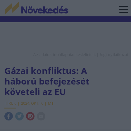
Az adatok időállapota: késleltetett. |
Jogi nyilatkozat
Gázai konfliktus: A
háború befejezését
követeli az EU
HÍREK
2024. OKT. 7.
MTI