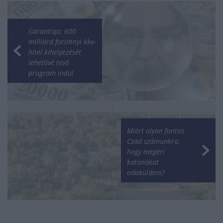
Garantiqa: 600
milliárd forintnyi kkv-
hitel kihelyezését
lehetővé tevő
program indul
Miért olyan fontos
Csád számunkra,
hogy megéri
katonákat
odaküldeni?