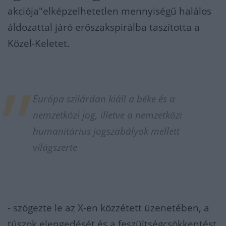
akciója"elképzelhetetlen mennyiségű halálos
áldozattal járó erőszakspirálba taszította a
Közel-Keletet.
Európa szilárdan kiáll a béke és a
nemzetközi jog, illetve a nemzetközi
humanitárius jogszabályok mellett
világszerte
- szögezte le az X-en közzétett üzenetében, a
túszok elengedését és a feszültségcsökkentést