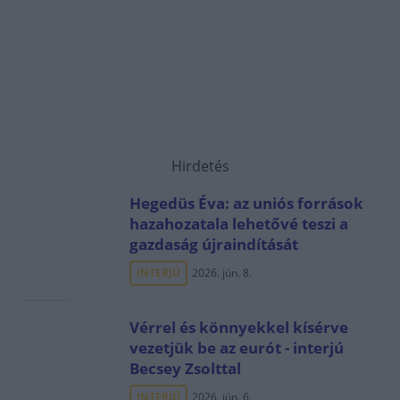
Hirdetés
Hegedüs Éva: az uniós források
hazahozatala lehetővé teszi a
gazdaság újraindítását
INTERJÚ
2026. jún. 8.
Vérrel és könnyekkel kísérve
vezetjük be az eurót - interjú
Becsey Zsolttal
INTERJÚ
2026. jún. 6.