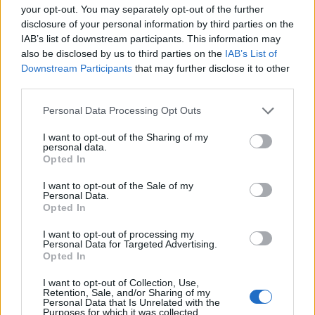
your opt-out. You may separately opt-out of the further
disclosure of your personal information by third parties on the
IAB’s list of downstream participants. This information may
also be disclosed by us to third parties on the
IAB’s List of
Downstream Participants
that may further disclose it to other
third parties.
Please note that this website/app uses one or more Google
Personal Data Processing Opt Outs
services and may gather and store information including but
not limited to your visit or usage behaviour. You may click to
I want to opt-out of the Sharing of my
personal data.
Kéthónapos a Tisza-kormány: íme a mérleg!
grant or deny consent to Google and its third-party tags to
Opted In
use your data for below specified purposes in below Google
ELEMZÉSEK
2026. júl. 21.
consent section.
I want to opt-out of the Sale of my
Personal Data.
Opted In
I want to opt-out of processing my
Personal Data for Targeted Advertising.
Opted In
I want to opt-out of Collection, Use,
Retention, Sale, and/or Sharing of my
Personal Data that Is Unrelated with the
Purposes for which it was collected.