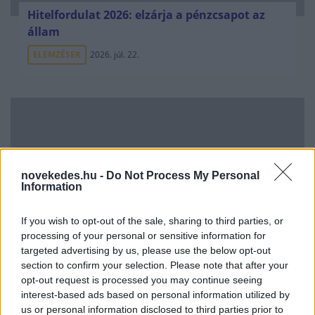
Hitelfordulat 2026: elzárja a pénzcsapot az
állam
ELEMZÉSEK
2026. júl. 22.
novekedes.hu -
Do Not Process My Personal
Information
If you wish to opt-out of the sale, sharing to third parties, or
Vagyonvisszaszerzés: amikor a pénz
processing of your personal or sensitive information for
gyorsabban fut, mint a jog
targeted advertising by us, please use the below opt-out
section to confirm your selection. Please note that after your
ELEMZÉSEK
2026. júl. 21.
opt-out request is processed you may continue seeing
interest-based ads based on personal information utilized by
us or personal information disclosed to third parties prior to