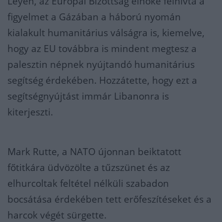
Leyen, az Európai Bizottság elnöke felhívta a
figyelmet a Gázában a háború nyomán
kialakult humanitárius válságra is, kiemelve,
hogy az EU továbbra is mindent megtesz a
palesztin népnek nyújtandó humanitárius
segítség érdekében. Hozzátette, hogy ezt a
segítségnyújtást immár Libanonra is
kiterjeszti.
Mark Rutte, a NATO újonnan beiktatott
főtitkára üdvözölte a tűzszünet és az
elhurcoltak feltétel nélküli szabadon
bocsátása érdekében tett erőfeszítéseket és a
harcok végét sürgette.