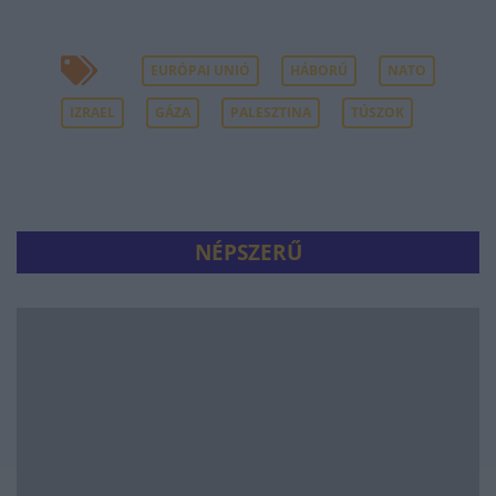
EURÓPAI UNIÓ
HÁBORÚ
NATO
IZRAEL
GÁZA
PALESZTINA
TÚSZOK
NÉPSZERŰ