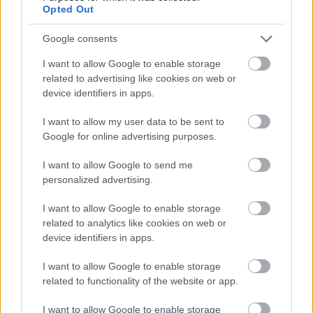
Opted Out
Uniós források: íme a teendők, amelyek a
Google consents
pénzek érkezéséhez még szükségesek
I want to allow Google to enable storage
ELEMZÉSEK
2026. júl. 20.
related to advertising like cookies on web or
device identifiers in apps.
I want to allow my user data to be sent to
Google for online advertising purposes.
I want to allow Google to send me
personalized advertising.
I want to allow Google to enable storage
related to analytics like cookies on web or
Minden idők legjövedelmezőbbje és
device identifiers in apps.
legdrágábbja volt az amerikai foci vb -
I want to allow Google to enable storage
gyorsmérleg
related to functionality of the website or app.
HÍREK
2026. júl. 20.
I want to allow Google to enable storage