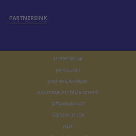
PARTNEREINK
IMPRESSZUM
KAPCSOLAT
JOGI NYILATKOZAT
ADATKEZELÉSI TÁJÉKOZTATÓ
MÉDIAAJÁNLAT
SZERZŐI JOGOK
ÁSZF