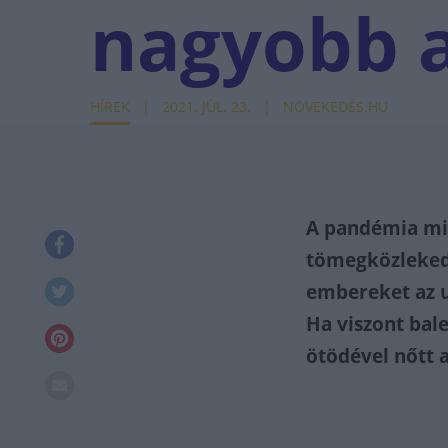
nagyobb a
HÍREK
2021. JÚL. 23.
NÖVEKEDÉS.HU
A pandémia mia
tömegközlekedé
embereket az u
Ha viszont bale
ötödével nőtt a