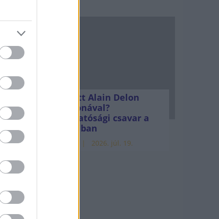
yar
en
Mi lett Alain Delon
vagyonával?
Adóhatósági csavar a
sztoriban
HÍREK
2026. júl. 19.
ban
 a
lnak).
s