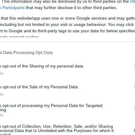
. This information may also be disclosed by us to third parties on the
IA
Participants
that may further disclose it to other third parties.
tok ugyanakkor azt is igazolják, hogy home office-
 that this website/app uses one or more Google services and may gath
embereknek köszönhetően – az emelkedő
including but not limited to your visit or usage behaviour. You may click 
 to Google and its third-party tags to use your data for below specifi
ny ellenére- sokkal kevesebben voltak az utakon.
ogle consent section.
l Data Processing Opt Outs
öszönhetően számottevően
o opt-out of the Sharing of my personal data.
ek a gépjármű károk. Az elmúlt
In
m érte el a 126 ezret a
o opt-out of the Sale of my Personal Data.
In
óknak bejelentett karambolok
to opt-out of processing my Personal Data for Targeted
ilyen kevés balesettel 2012 óta
ing.
In
lkoztunk. Akkor viszont még csa
o opt-out of Collection, Use, Retention, Sale, and/or Sharing
ersonal Data that Is Unrelated with the Purposes for which it
lected.