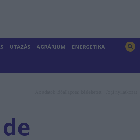
S
UTAZÁS
AGRÁRIUM
ENERGETIKA
Az adatok időállapota: késleltetett. |
Jogi nyilatkozat
 de