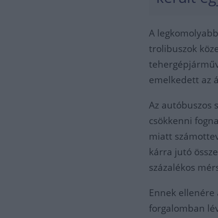
A legkomolyabb
trolibuszok köz
tehergépjárműve
emelkedett az á
Az autóbuszos s
csökkenni fognak
miatt számottev
kárra jutó öss
százalékos mérs
Ennek ellenére 
forgalomban lé