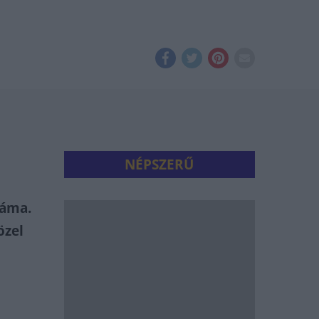
NÉPSZERŰ
záma.
özel