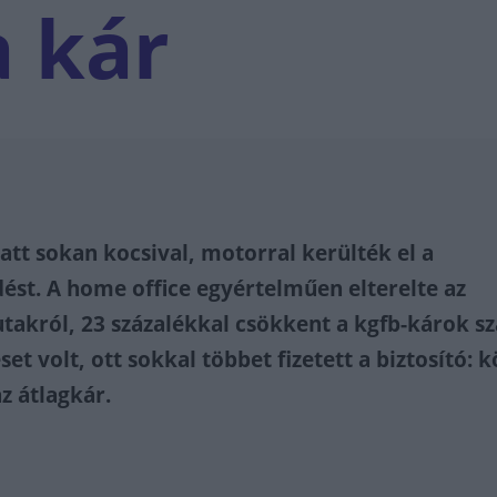
 kár
tt sokan kocsival, motorral kerülték el a
st. A home office egyértelműen elterelte az
takról, 23 százalékkal csökkent a kgfb-károk s
set volt, ott sokkal többet fizetett a biztosító: k
z átlagkár.