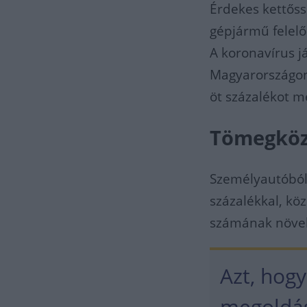
Érdekes kettős
gépjármű felelő
A koronavírus 
Magyarországon:
öt százalékot 
Tömegközl
Személyautóból 
százalékkal, köz
számának növek
Azt, hogy
megoldás