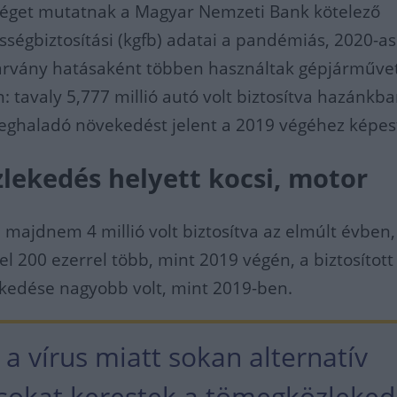
séget mutatnak a Magyar Nemzeti Bank kötelező
sségbiztosítási (kgfb) adatai a pandémiás, 2020-as
járvány hatásaként többen használtak gépjárműve
 tavaly 5,777 millió autó volt biztosítva hazánkba
meghaladó növekedést jelent a 2019 végéhez képes
ekedés helyett kocsi, motor
majdnem 4 millió volt biztosítva az elmúlt évben,
el 200 ezerrel több, mint 2019 végén, a biztosított
edése nagyobb volt, mint 2019-ben.
 a vírus miatt sokan alternatív
okat kerestek a tömegközleked