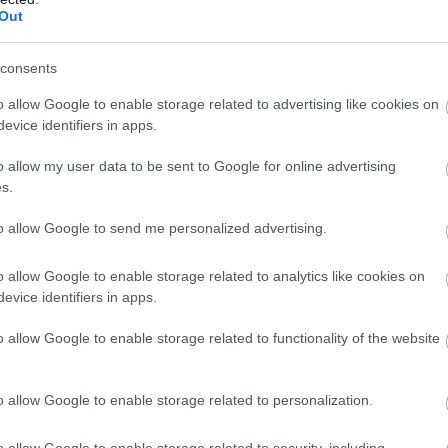
 mint 4 millió autó futott a mag
Out
consents
o allow Google to enable storage related to advertising like cookies on
evice identifiers in apps.
k, hogy a számottevően kevesebb kár következtéb
ene a kötelező biztosítás díjának. Ennek kapcsán
o allow my user data to be sent to Google for online advertising
s.
os látni, hogy miközben a károk száma tavaly 23
kent, addig a biztosítók 86 milliárd forintos
to allow Google to send me personalized advertising.
a csak 8,7 százalékos csökkenést mutat.
o allow Google to enable storage related to analytics like cookies on
evice identifiers in apps.
lást az adott évben kifizetett – jellemzően az autó
o allow Google to enable storage related to functionality of the website
mezkárok” – összege, illetve az a pénz adja ki, amit
lyosabb balesetek későbbiekben felmerülő káraira
o allow Google to enable storage related to personalization.
lyi sérültek ellátására vagy járadékára) tartaléko
 évben kifizetett 44,1 milliárd forintos kárkifizeté
o allow Google to enable storage related to security, including