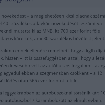
 növekedést – a meglehetősen kicsi piacnak szám
el 40 százalékos átlagkár-növekedését leszámítva 
knél mutatta ki az MNB. Itt 700 ezer forint fölé
tlagos kárérték, ami 30 százalékos bővülést jelent
zakma ennek ellenére remélheti, hogy a kgfb díja
, hiszen – itt is összefüggésben azzal, hogy a lez
ően kevesebb volt az autóbuszos forgalom – az e
zeg egyedül ebben a szegmensben csökkent – a 12
éklődés után 565 ezer forintot tett ki.
a leggyakrabban az autóbuszoknál történik kár: 1
vő autóbuszból 7 karambolozott az elmúlt évben.