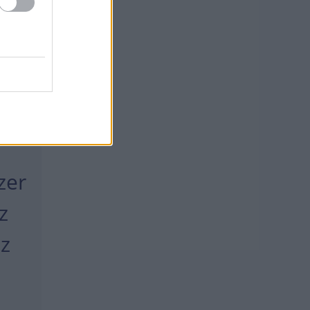
ly
zer
z
az