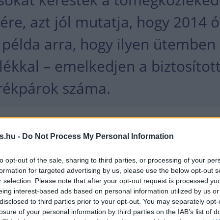
ére, azt jól mutatja, hogy 2014 
 példa arra, hogy ilyen ütemben
lékkal – emelkedjen a biztosítot
rékpárok száma.
pandémia idején is növekedett a forgalomban lévő
s.hu -
Do Not Process My Personal Information
a – igaz itt csak két százalékos növekedésről
 ám ezzel a forgalomban lévő buszok száma megh
to opt-out of the sale, sharing to third parties, or processing of your per
ehergépjárművek esetében pedig négy százalékos
formation for targeted advertising by us, please use the below opt-out s
r selection. Please note that after your opt-out request is processed y
unk.
eing interest-based ads based on personal information utilized by us or
disclosed to third parties prior to your opt-out. You may separately opt-
 mélyponton a balesetek szám
losure of your personal information by third parties on the IAB’s list of