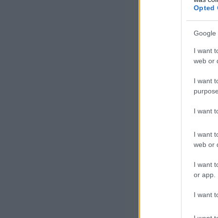
alig több
Opted 
utakon.
Google 
I want t
web or d
Sokan úgy véli
csökkennie kell
I want t
purpose
ugyanakkor font
százalékkal csök
I want 
kárfelhasználás
I want t
web or d
(A kárfelhaszná
I want t
keletkezett, „le
or app.
biztosítók a sú
I want t
(például a szemé
Ráadásul a 2020.
I want t