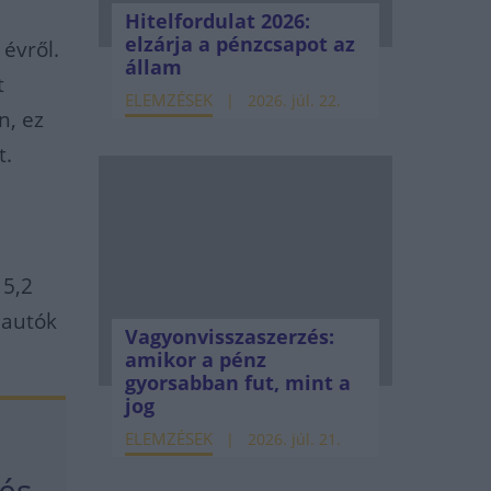
Hitelfordulat 2026:
elzárja a pénzcsapot az
 évről.
állam
t
ELEMZÉSEK
2026. júl. 22.
n, ez
t.
 5,2
 autók
Vagyonvisszaszerzés:
amikor a pénz
gyorsabban fut, mint a
jog
ELEMZÉSEK
2026. júl. 21.
és