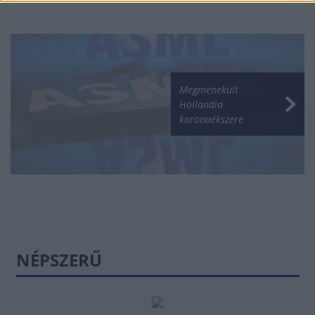
Megmenekült
Hollandia
koronaékszere
NÉPSZERŰ