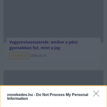
Vagyonvisszaszerzés: amikor a pénz
gyorsabban fut, mint a jog
ELEMZÉSEK
2026. júl. 21.
novekedes.hu -
Do Not Process My Personal
Information