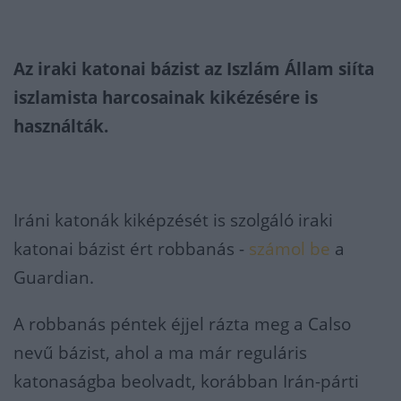
Az iraki katonai bázist az Iszlám Állam siíta
iszlamista harcosainak kikézésére is
használták.
Iráni katonák kiképzését is szolgáló iraki
katonai bázist ért robbanás -
számol be
a
Guardian.
A robbanás péntek éjjel rázta meg a Calso
nevű bázist, ahol a ma már reguláris
katonaságba beolvadt, korábban Irán-párti