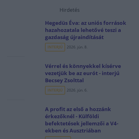
Hirdetés
Hegedüs Éva: az uniós források
hazahozatala lehetővé teszi a
gazdaság újraindítását
INTERJÚ
2026. jún. 8.
Vérrel és könnyekkel kísérve
vezetjük be az eurót - interjú
Becsey Zsolttal
INTERJÚ
2026. jún. 6.
A profit az első a hozzánk
érkezőknél - Külföldi
befektetések jellemzői a V4-
ekben és Ausztriában