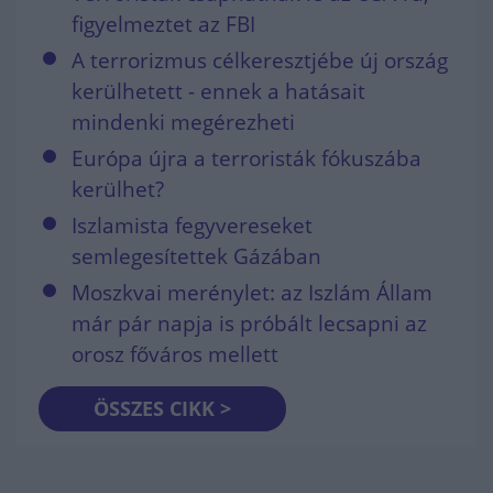
figyelmeztet az FBI
A terrorizmus célkeresztjébe új ország
kerülhetett - ennek a hatásait
mindenki megérezheti
Európa újra a terroristák fókuszába
kerülhet?
Iszlamista fegyvereseket
semlegesítettek Gázában
Moszkvai merénylet: az Iszlám Állam
már pár napja is próbált lecsapni az
orosz főváros mellett
ÖSSZES CIKK >