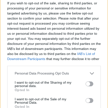
If you wish to opt-out of the sale, sharing to third parties, or
processing of your personal or sensitive information for
targeted advertising by us, please use the below opt-out
Kéthónapos a Tisza-kormány: íme a mérleg!
section to confirm your selection. Please note that after your
ELEMZÉSEK
2026. júl. 21.
opt-out request is processed you may continue seeing
interest-based ads based on personal information utilized by
us or personal information disclosed to third parties prior to
your opt-out. You may separately opt-out of the further
disclosure of your personal information by third parties on the
IAB’s list of downstream participants. This information may
also be disclosed by us to third parties on the
IAB’s List of
Downstream Participants
that may further disclose it to other
third parties.
Please note that this website/app uses one or more Google
Personal Data Processing Opt Outs
services and may gather and store information including but
not limited to your visit or usage behaviour. You may click to
I want to opt-out of the Sharing of my
Uniós források: íme a teendők, amelyek a
personal data.
grant or deny consent to Google and its third-party tags to
pénzek érkezéséhez még szükségesek
Opted In
use your data for below specified purposes in below Google
ELEMZÉSEK
2026. júl. 20.
consent section.
I want to opt-out of the Sale of my
Personal Data.
Opted In