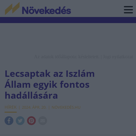
Az adatok időállapota: késleltetett. |
Jogi nyilatkozat
Lecsaptak az Iszlám
Állam egyik fontos
hadállására
HÍREK
2024. ÁPR. 20.
NÖVEKEDÉS.HU