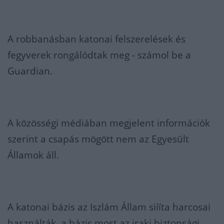
A robbanásban katonai felszerelések és
fegyverek rongálódtak meg - számol be a
Guardian.
A közösségi médiában megjelent információk
szerint a csapás mögött nem az Egyesült
Államok áll.
A katonai bázis az Iszlám Állam siííta harcosai
használták, a bázis most az iraki biztonsági