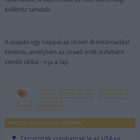
erőkhöz tartozik.
A csapás egy nappal az izraeli dróntámadást
követte, amelyben az izraeli erők Iszfahánt
vették célba - írja a lap.
IRÁN
ISZLÁM ÁLLAM
LÉGICSAPÁS
IRAK
ROBBANÁS
KAPCSOLÓDÓ CIKKEK A TÉMÁBAN
Terroristák csaphatnak le az USA-ra,