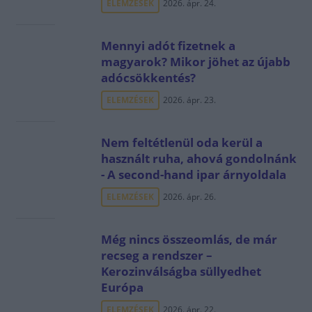
ELEMZÉSEK
2026. ápr. 24.
Mennyi adót fizetnek a
magyarok? Mikor jöhet az újabb
adócsökkentés?
ELEMZÉSEK
2026. ápr. 23.
Nem feltétlenül oda kerül a
használt ruha, ahová gondolnánk
- A second-hand ipar árnyoldala
ELEMZÉSEK
2026. ápr. 26.
Még nincs összeomlás, de már
recseg a rendszer –
Kerozinválságba süllyedhet
Európa
ELEMZÉSEK
2026. ápr. 22.