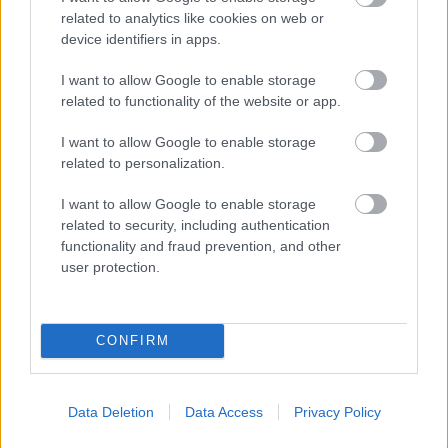
related to analytics like cookies on web or
device identifiers in apps.
Mi lett Alain Delon vagyonával? Adóhatósági
I want to allow Google to enable storage
csavar a sztoriban
related to functionality of the website or app.
HÍREK
2026. júl. 19.
I want to allow Google to enable storage
related to personalization.
I want to allow Google to enable storage
related to security, including authentication
functionality and fraud prevention, and other
user protection.
CONFIRM
Harmincszorosára
nőtt a jegybank
Data Deletion
Data Access
Privacy Policy
aranytartaléka