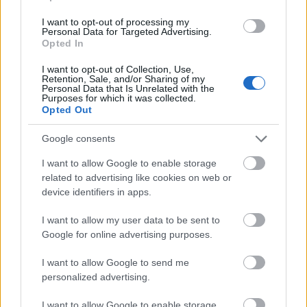
I want to opt-out of processing my
Personal Data for Targeted Advertising.
Opted In
I want to opt-out of Collection, Use,
Retention, Sale, and/or Sharing of my
Personal Data that Is Unrelated with the
Purposes for which it was collected.
Opted Out
Minden idők legjövedelmezőbbje és
Google consents
legdrágábbja volt az amerikai foci vb -
gyorsmérleg
I want to allow Google to enable storage
related to advertising like cookies on web or
HÍREK
2026. júl. 20.
device identifiers in apps.
I want to allow my user data to be sent to
Google for online advertising purposes.
I want to allow Google to send me
personalized advertising.
I want to allow Google to enable storage