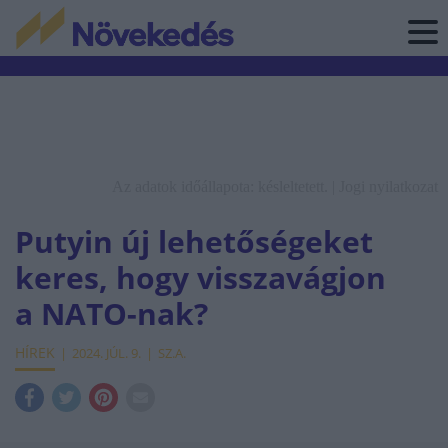
Az adatok időállapota: késleltetett. |
Jogi nyilatkozat
Putyin új lehetőségeket
keres, hogy visszavágjon
a NATO-nak?
HÍREK
2024. JÚL. 9.
SZ.A.