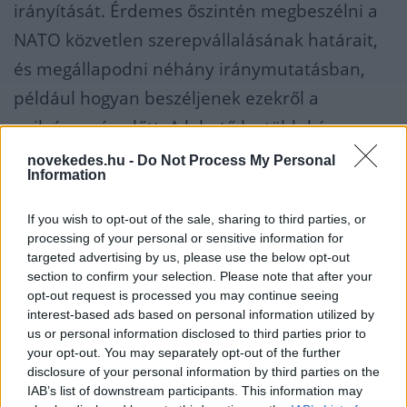
irányítását. Érdemes őszintén megbeszélni a
NATO közvetlen szerepvállalásának határait,
és megállapodni néhány iránymutatásban,
például hogyan beszéljenek ezekről a
nyilvánosság előtt. A lehető legtöbb kényes
kérdés ne kerüljön nyilvánosságra, hogy
novekedes.hu -
Do Not Process My Personal
Information
Putyin ne gondolkodhasson megtorláson.
If you wish to opt-out of the sale, sharing to third parties, or
A kockázatcsökkentésről történő Moszkvával
processing of your personal or sensitive information for
targeted advertising by us, please use the below opt-out
való megbeszélések csatornáinak nyitva kell
section to confirm your selection. Please note that after your
maradniuk - összegez a Financial Times.
opt-out request is processed you may continue seeing
interest-based ads based on personal information utilized by
HÁBORÚ
CSÚCSTALÁLKOZÓ
us or personal information disclosed to third parties prior to
your opt-out. You may separately opt-out of the further
NATO
VLAGYIMIR PUTYIN
FEGYVEREK
disclosure of your personal information by third parties on the
IAB’s list of downstream participants. This information may