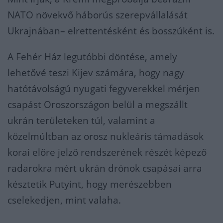
NATO növekvő háborús szerepvállalását
Ukrajnában– elrettentésként és bosszúként is.
A Fehér Ház legutóbbi döntése, amely
lehetővé teszi Kijev számára, hogy nagy
hatótávolságú nyugati fegyverekkel mérjen
csapást Oroszországon belül a megszállt
ukrán területeken túl, valamint a
közelmúltban az orosz nukleáris támadások
korai előre jelző rendszerének részét képező
radarokra mért ukrán drónok csapásai arra
késztetik Putyint, hogy merészebben
cselekedjen, mint valaha.