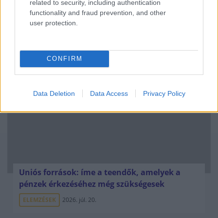
related to security, including authentication
functionality and fraud prevention, and other
user protection.
Kéthónapos a Tisza-kormány: íme a mérleg!
ELEMZÉSEK
2026. júl. 21.
CONFIRM
Data Deletion
Data Access
Privacy Policy
Uniós források: íme a teendők, amelyek a
pénzek érkezéséhez még szükségesek
ELEMZÉSEK
2026. júl. 20.