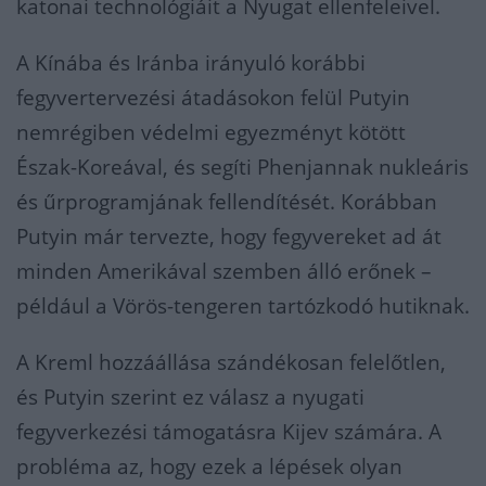
katonai technológiáit a Nyugat ellenfeleivel.
A Kínába és Iránba irányuló korábbi
fegyvertervezési átadásokon felül Putyin
nemrégiben védelmi egyezményt kötött
Észak-Koreával, és segíti Phenjannak nukleáris
és űrprogramjának fellendítését. Korábban
Putyin már tervezte, hogy fegyvereket ad át
minden Amerikával szemben álló erőnek –
például a Vörös-tengeren tartózkodó hutiknak.
A Kreml hozzáállása szándékosan felelőtlen,
és Putyin szerint ez válasz a nyugati
fegyverkezési támogatásra Kijev számára. A
probléma az, hogy ezek a lépések olyan