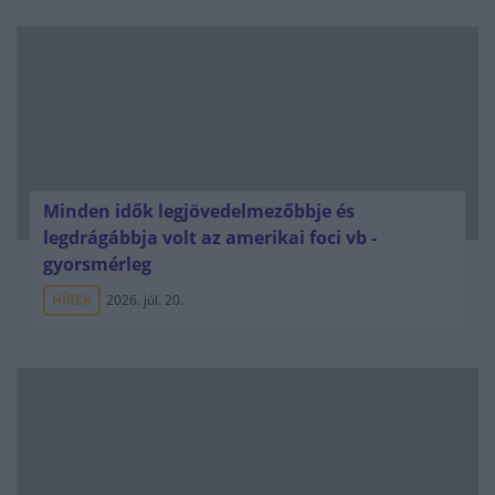
Minden idők legjövedelmezőbbje és
legdrágábbja volt az amerikai foci vb -
gyorsmérleg
HÍREK
2026. júl. 20.