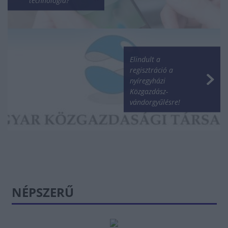
technológia?
Elindult a
regisztráció a
nyíregyházi
Közgazdász-
vándorgyűlésre!
NÉPSZERŰ