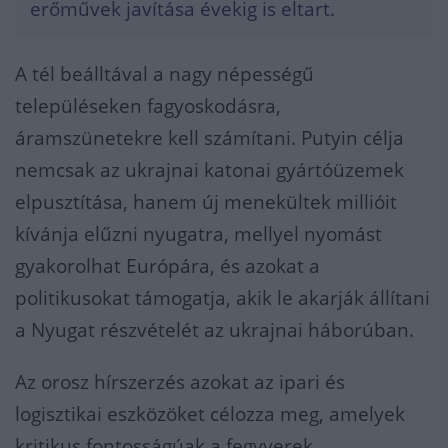
erőművek javítása évekig is eltart.
A tél beálltával a nagy népességű
településeken fagyoskodásra,
áramszünetekre kell számítani. Putyin célja
nemcsak az ukrajnai katonai gyártóüzemek
elpusztítása, hanem új menekültek millióit
kívánja elűzni nyugatra, mellyel nyomást
gyakorolhat Európára, és azokat a
politikusokat támogatja, akik le akarják állítani
a Nyugat részvételét az ukrajnai háborúban.
Az orosz hírszerzés azokat az ipari és
logisztikai eszközöket célozza meg, amelyek
kritikus fontosságúak a fegyverek