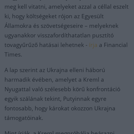
meg kell vitatni, amelyeket azzal a céllal eszelt
ki, hogy költségeket rójon az Egyesült
Államokra és szövetségeseire – melyeknek
ugyanakkor visszafordíthatatlan pusztító
tovagyűrűző hatásai lehetnek -
írja
a Financial
Times.
A lap szerint az Ukrajna elleni háború
harmadik évében, amelyet a Kreml a
Nyugattal való szélesebb körű konfrontáció
egyik szálának tekint, Putyinnak egyre
fontosabb, hogy károkat okozzon Ukrajna
támogatóinak.
Mint írják, a Kreml megpróbálja beárazni