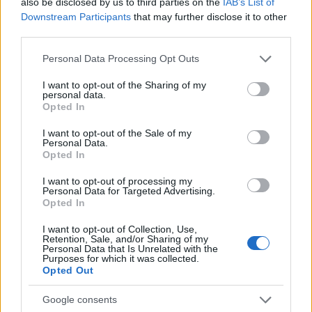
also be disclosed by us to third parties on the
IAB’s List of
Downstream Participants
that may further disclose it to other
third parties.
NÉPSZERŰ
Please note that this website/app uses one or more Google
Personal Data Processing Opt Outs
services and may gather and store information including but
not limited to your visit or usage behaviour. You may click to
I want to opt-out of the Sharing of my
personal data.
grant or deny consent to Google and its third-party tags to
Opted In
use your data for below specified purposes in below Google
consent section.
I want to opt-out of the Sale of my
Personal Data.
Opted In
I want to opt-out of processing my
Personal Data for Targeted Advertising.
Opted In
Hitelfordulat 2026: elzárja a pénzcsapot az
I want to opt-out of Collection, Use,
Retention, Sale, and/or Sharing of my
állam
Personal Data that Is Unrelated with the
Purposes for which it was collected.
ELEMZÉSEK
2026. júl. 22.
Opted Out
Google consents