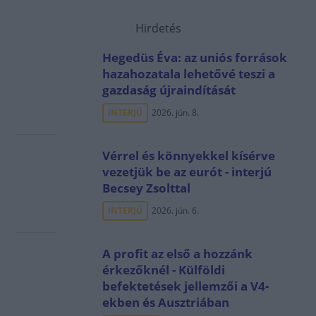
Hirdetés
Hegedüs Éva: az uniós források
hazahozatala lehetővé teszi a
gazdaság újraindítását
INTERJÚ
2026. jún. 8.
Vérrel és könnyekkel kísérve
vezetjük be az eurót - interjú
Becsey Zsolttal
INTERJÚ
2026. jún. 6.
A profit az első a hozzánk
érkezőknél - Külföldi
befektetések jellemzői a V4-
ekben és Ausztriában