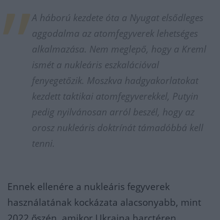
A háború kezdete óta a Nyugat elsődleges
aggodalma az atomfegyverek lehetséges
alkalmazása. Nem meglepő, hogy a Kreml
ismét a nukleáris eszkalációval
fenyegetőzik. Moszkva hadgyakorlatokat
kezdett taktikai atomfegyverekkel, Putyin
pedig nyilvánosan arról beszél, hogy az
orosz nukleáris doktrínát támadóbbá kell
tenni.
Ennek ellenére a nukleáris fegyverek
használatának kockázata alacsonyabb, mint
2022 őszén, amikor Ukrajna harctéren