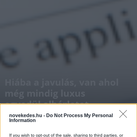
Hiába a javulás, van ahol
még mindig luxus
egyedül albérletet
fenntartani
novekedes.hu -
Do Not Process My Personal
Information
INGATLAN
2026. MÁJ. 26.
NÖVEKEDÉS.HU
If you wish to opt-out of the sale, sharing to third parties, or