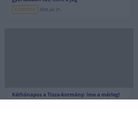
ELEMZÉSEK
2026. júl. 21.
Kéthónapos a Tisza-kormány: íme a mérleg!
ELEMZÉSEK
2026. júl. 21.