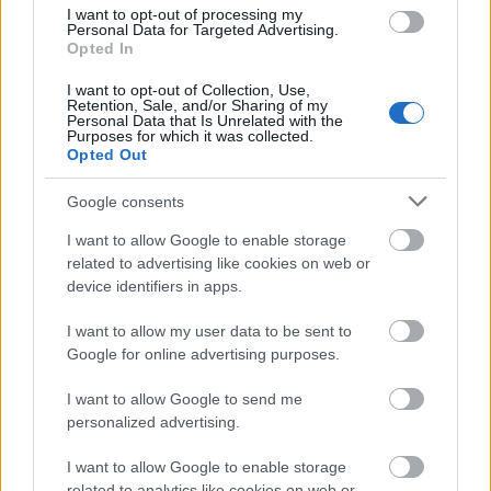
százalékos eredmény pedig a XX. és XXIII.
I want to opt-out of processing my
Personal Data for Targeted Advertising.
kerülethez köthető. A vármegyeszékhelyek
Opted In
közül Debrecenben és Nyíregyházán a
I want to opt-out of Collection, Use,
legmagasabb az arány, egyaránt 44
Retention, Sale, and/or Sharing of my
Personal Data that Is Unrelated with the
százalék, míg Békéscsabán a
Purposes for which it was collected.
Opted Out
legalacsonyabb, 28 százalék - derül ki az
Google consents
ingatlan.com elemzéséből.
I want to allow Google to enable storage
related to advertising like cookies on web or
device identifiers in apps.
Bár javult a helyzet a korábbi évekhez képest,
I want to allow my user data to be sent to
Google for online advertising purposes.
a medián lakbérek még mindig jelentős tételt
jelentenek a nettó fizetésekhez mérve. Erre
I want to allow Google to send me
personalized advertising.
jutott az ingatlan.com friss elemzése, amely a
kiadó társasházi lakások medián bérleti díját
I want to allow Google to enable storage
related to analytics like cookies on web or