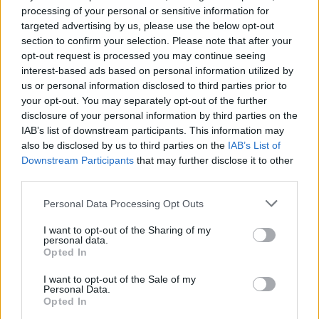
processing of your personal or sensitive information for
targeted advertising by us, please use the below opt-out
section to confirm your selection. Please note that after your
opt-out request is processed you may continue seeing
interest-based ads based on personal information utilized by
us or personal information disclosed to third parties prior to
your opt-out. You may separately opt-out of the further
A rovat támogatója:
disclosure of your personal information by third parties on the
IAB’s list of downstream participants. This information may
also be disclosed by us to third parties on the
IAB’s List of
Downstream Participants
that may further disclose it to other
third parties.
Budapesten a kiadó 40-60 négyzetméteres
Please note that this website/app uses one or more Google
lakások medián bérleti díja a
Personal Data Processing Opt Outs
services and may gather and store information including but
kedvezmények nélküli becsült nettó bér 41
not limited to your visit or usage behaviour. You may click to
I want to opt-out of the Sharing of my
personal data.
grant or deny consent to Google and its third-party tags to
százalékát teszi ki. A fővároson belül a
Opted In
use your data for below specified purposes in below Google
legdrágább kerület az V. kerület, ahol 49
consent section.
I want to opt-out of the Sale of my
Personal Data.
százalékos ez az arány, a legalacsonyabb, 33
Opted In