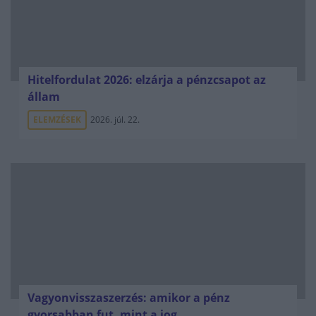
Hitelfordulat 2026: elzárja a pénzcsapot az
állam
ELEMZÉSEK
2026. júl. 22.
Vagyonvisszaszerzés: amikor a pénz
gyorsabban fut, mint a jog