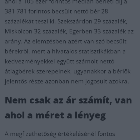
ahol a 105 ezer forintos medián bérleti díj a
381 781 forintos becsült nettó bér 28
százalékát teszi ki. Szekszárdon 29 százalék,
Miskolcon 32 százalék, Egerben 33 százalék az
arány. Az elemzésben azért van szó becsült
bérekről, mert a hivatalos statisztikákban a
kedvezményekkel együtt számolt nettó
átlagbérek szerepelnek, ugyanakkor a bérlők
jelentős része azonban nem jogosult azokra.
Nem csak az ár számít, van
ahol a méret a lényeg
A megfizethetőség értékelésénél fontos