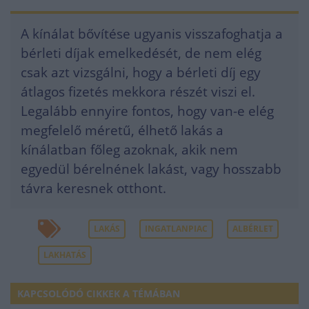
A kínálat bővítése ugyanis visszafoghatja a
bérleti díjak emelkedését, de nem elég
csak azt vizsgálni, hogy a bérleti díj egy
átlagos fizetés mekkora részét viszi el.
Legalább ennyire fontos, hogy van-e elég
megfelelő méretű, élhető lakás a
kínálatban főleg azoknak, akik nem
egyedül bérelnének lakást, vagy hosszabb
távra keresnek otthont.
LAKÁS
INGATLANPIAC
ALBÉRLET
LAKHATÁS
KAPCSOLÓDÓ CIKKEK A TÉMÁBAN