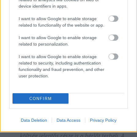
vetette össze a márciusi, kedvezmények
device identifiers in apps.
nélküli becsült nettó átlagbérekkel.
I want to allow Google to enable storage
related to functionality of the website or app.
A budapesti albérletpiacon a 40-60
I want to allow Google to enable storage
related to personalization.
négyzetméteres lakások medián bérleti díja
jelenleg a kedvezmények nélküli becsült
I want to allow Google to enable storage
related to security, including authentication
nettó bér 41 százalékát viszi el. A korábbi
functionality and fraud prevention, and other
években 44-50 százalék volt ez az arány,
user protection.
ami viszont nem jelenti azt, hogy a bérlők
sokkal olcsóbbnak tartanák az albérleteket.
CONFIRM
Sőt, még mindig komoly kiadást jelentenek
különösen a fővárosban, hiszen a bérleti
Data Deletion
Data Access
Privacy Policy
díjakon felül a rezsikiadások és közös
költség jelentős része is a bérlőt terheli. A