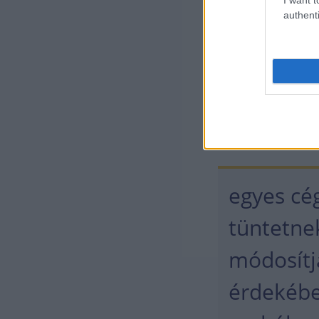
authenti
kiberbiztonság
A többség próbá
követelményeke
a száma, akik i
Előfordul példá
egyes cé
tüntetne
módosítj
érdekébe