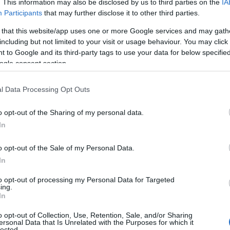
. This information may also be disclosed by us to third parties on the
IA
Participants
that may further disclose it to other third parties.
 that this website/app uses one or more Google services and may gath
iparágak, amelyek különösen nehéz helyzetben
including but not limited to your visit or usage behaviour. You may click 
 to Google and its third-party tags to use your data for below specifi
ogle consent section.
szeriparban, az agrárszektorban és a gyártóipar tö
l Data Processing Opt Outs
lentős hiányosságokat látunk. A gépgyártásban, a
n vagy az elektronikai gyártásban működő cégek 
o opt-out of the Sharing of my personal data.
In
g idegenkedve tekint a kiberbiztonsági
e.
o opt-out of the Sale of my Personal Data.
In
llalatok ugyanúgy célpontjai lehetnek egy
to opt-out of processing my Personal Data for Targeted
k, mint bármely más szervezet.
ing.
In
akoribb problémák és kihívások, amelyekkel a
o opt-out of Collection, Use, Retention, Sale, and/or Sharing
ersonal Data that Is Unrelated with the Purposes for which it
lected.