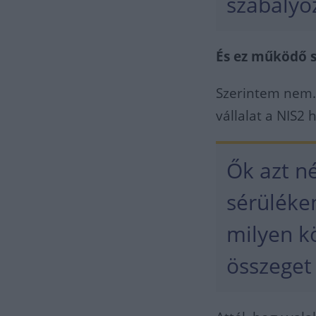
szabályoz
És ez működő s
Szerintem nem.
vállalat a NIS2 
Ők azt n
sérüléke
milyen k
összeget 