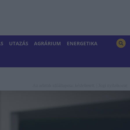
S
UTAZÁS
AGRÁRIUM
ENERGETIKA
Az adatok időállapota: késleltetett. |
Jogi nyilatkozat