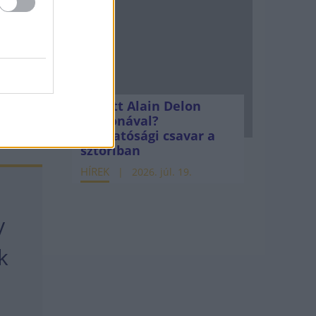
i a
geknek
Mi lett Alain Delon
vagyonával?
Adóhatósági csavar a
sztoriban
HÍREK
2026. júl. 19.
y
k