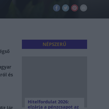
NÉPSZERŰ
végső
agyar
ról és
Hitelfordulat 2026:
elzárja a pénzcsapot az
it lát,