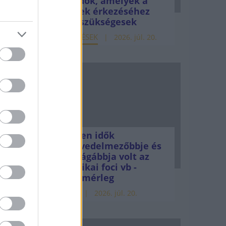
teendők, amelyek a
pénzek érkezéséhez
még szükségesek
sen
ELEMZÉSEK
2026. júl. 20.
,
Minden idők
legjövedelmezőbbje és
legdrágábbja volt az
z, hogy
amerikai foci vb -
gyorsmérleg
HÍREK
2026. júl. 20.
tégiai
ító