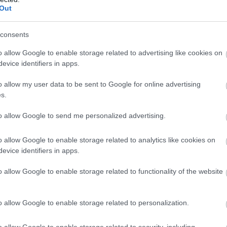
találkoznak?
Out
nyosak a szabályzatok, vagy egyes területek telje
consents
k. Gyakran nincs üzletmenet-folytonossági terv,
o allow Google to enable storage related to advertising like cookies on
evice identifiers in apps.
a katasztrófahelyzeti felkészülés
o allow my user data to be sent to Google for online advertising
s.
elelő az adatmentés vagy az
to allow Google to send me personalized advertising.
ldrajzi elkülönítése.
o allow Google to enable storage related to analytics like cookies on
evice identifiers in apps.
 probléma a nem megfelelő jelszókezelés, illetve a
o allow Google to enable storage related to functionality of the website
ági területeknek nincs kijelölt felelőse.
o allow Google to enable storage related to personalization.
kább kötelező megfelelési feladatként vagy stra
tekintenek a NIS2 magyar átültetését megvalós
o allow Google to enable storage related to security, including