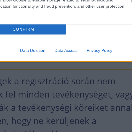
cation functionality and fraud prevention, and other user protection.
i törvényre?
l megfelelni, és sok ügyfél valóban komolyan vesz
CONFIRM
t. Ugyanakkor még mindig jelentős azoknak a cé
nkább megpróbálnak kibújni a szabályozás alól.
Data Deletion
Data Access
Privacy Policy
ul, hogy
gek a regisztráció során nem
k fel minden tevékenységet, vag
ák a tevékenységi köreiket anna
n, hogy ne kerüljenek a