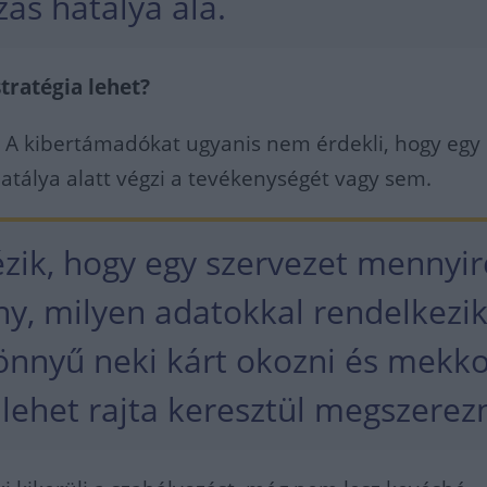
ás hatálya alá.
tratégia lehet?
 A kibertámadókat ugyanis nem érdekli, hogy egy
hatálya alatt végzi a tevékenységét vagy sem.
ézik, hogy egy szervezet mennyir
ny, milyen adatokkal rendelkezik
önnyű neki kárt okozni és mekk
lehet rajta keresztül megszerezn