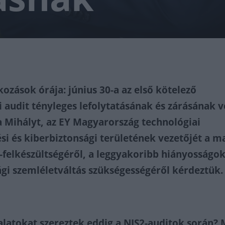
kozások órája: június 30-a az első kötelező
i audit tényleges lefolytatásának és zárásának 
la Mihályt, az EY Magyarország technológiai
si és kiberbiztonsági területének vezetőjét a m
2-felkészültségéről, a leggyakoribb hiányosságok
ági szemléletváltás szükségességéről kérdeztük.
latokat szereztek eddig a NIS2-auditok során? M