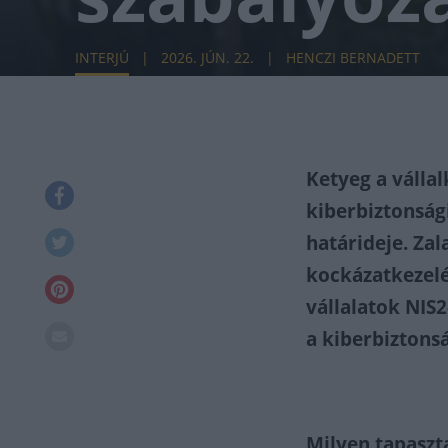
INTERJÚ
2026. JÚN. 22.
HENCZI BERNADETT
Ketyeg a vállal
kiberbiztonság
határideje. Za
kockázatkezelé
vállalatok NIS
a kiberbiztons
Milyen tapaszta