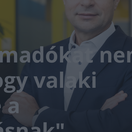
ámadókat n
ogy valaki
 a
ásnak"