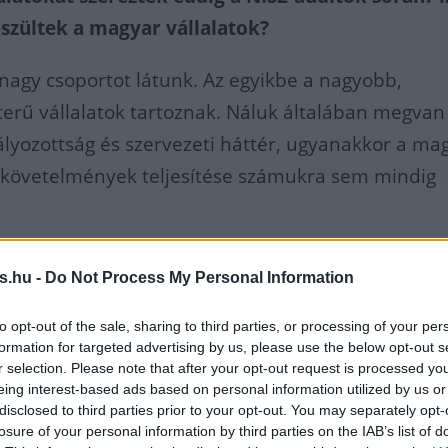
szültek a magyar vállalatok?
nagy csoportot látunk. Az egyikbe a nagyobb,
erű vállalatok tartoznak. Náluk általában megvan
lyozottság és szervezeti háttér, ugyanakkor a ma
i követelmények teljesítése számukra sem mindig
ot a kisebb magyar vállalkozások alkotják. Náluk 
s.hu -
Do Not Process My Personal Information
 biztonság még mindig távoli téma, és előfordul, h
sági folyamatok vagy szabályzatok sem léteznek.
to opt-out of the sale, sharing to third parties, or processing of your per
formation for targeted advertising by us, please use the below opt-out s
r selection. Please note that after your opt-out request is processed y
eing interest-based ads based on personal information utilized by us or
a cégeknél gyakran teljesen a
disclosed to third parties prior to your opt-out. You may separately opt-
losure of your personal information by third parties on the IAB’s list of
kell elkezdeni a munkát.