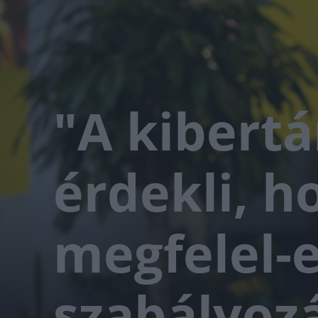
"A kibert
érdekli, h
megfelel-e
szabályoz