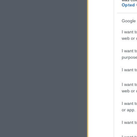
auditok során 
Opted 
Sok esetben hiá
Google 
szabályozatlano
I want t
web or d
hiányzik 
I want t
purpose
nem megf
I want 
adatok fö
I want t
web or d
Szintén gyakori
I want t
bizonyos biztons
or app.
I want t
A vállalatok in
lehetőségként 
I want t