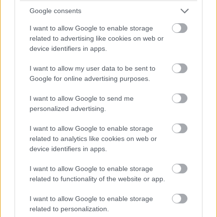
megkeresést kapnak, szívességeket kérnek
Google consents
tőlük, ezt a problémát oldották meg azzal,
I want to allow Google to enable storage
hogy szervezett keretek közé terelték a
related to advertising like cookies on web or
device identifiers in apps.
felkéréseket.
I want to allow my user data to be sent to
Google for online advertising purposes.
Mára eljutottak oda, hogy találkozókat is le
lehet szervezni rajtuk keresztül, vagy éppen
I want to allow Google to send me
personalized advertising.
politikai, és üzleti kampányokba is be lehet
vonni sztárokat.
I want to allow Google to enable storage
related to analytics like cookies on web or
device identifiers in apps.
Mi láttuk ezt a sikert, és elkezdtünk ötletelni,
I want to allow Google to enable storage
hogyan lehetne ezt Magyarországon is
related to functionality of the website or app.
megcsinálni, felmértük, mekkora
I want to allow Google to enable storage
fogadókészség lenne rá itthon, hogyan
related to personalization.