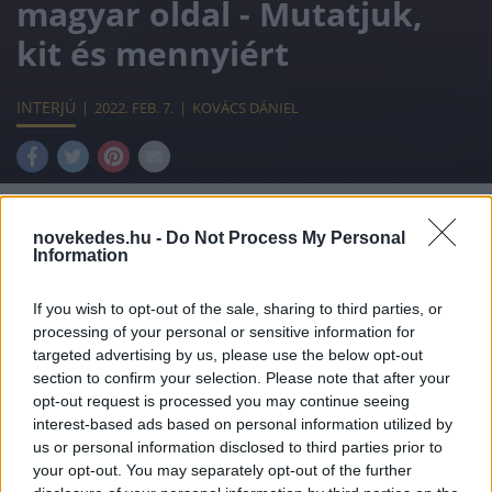
magyar oldal - Mutatjuk,
kit és mennyiért
INTERJÚ
2022. FEB. 7.
KOVÁCS DÁNIEL
novekedes.hu -
Do Not Process My Personal
Information
Elindult egy oldal, amely nem kevesebbet
kínál, mint hogy egy előre meghatározott
If you wish to opt-out of the sale, sharing to third parties, or
processing of your personal or sensitive information for
összegért hazai hírességektől rendelhetünk
targeted advertising by us, please use the below opt-out
személyre szabott köszöntést/ biztatást/
section to confirm your selection. Please note that after your
opt-out request is processed you may continue seeing
gratulációt és hasonló videó-üzeneteket. A
interest-based ads based on personal information utilized by
Sztárüzenet.hu-t egy amerikai sikersztori
us or personal information disclosed to third parties prior to
your opt-out. You may separately opt-out of the further
inspirálta, az alapítója, Nyics Viktor a