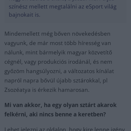
színész mellett megtalálni az eSport világ
bajnokait is.
Mindemellett még bőven növekedésben
vagyunk, de már most több híresség van
nálunk, mint bármelyik magyar közvetítő
cégnél, vagy produkciós irodánál, és nem
győzöm hangsúlyozni, a változatos kínálat
napról napra bővül újabb sztárokkal, pl
Zsozéatya is érkezik hamarosan.
Mi van akkor, ha egy olyan sztárt akarok
felkérni, aki nincs benne a keretben?
Lehet jelezni az oldalon, hogy kire lenne igény,