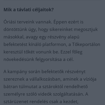
Mik a távlati céljaitok?
Óriási terveink vannak. Éppen ezért is
döntöttünk úgy, hogy sikereinket megosztjuk
másokkal, avagy egy részvény alapú
befektetést kínáló platformon, a Tőkeportálon
keresztül tőkét vonunk be. Ezzel főleg
növekedésünk felgyorsítása a cél.
A kampány során befektetők részvényt
szereznek a vállalkozásban, aminek a víziója
bátran túlmutat a sztároktól rendelhető
személyre szóló videók szolgáltatásán. A
sztárüzenet rendelés csak a kezdet,