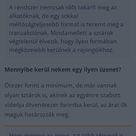
A rendszer nemcsak időt takarít meg az
alkotóknak, de egy sokkal
méltóságteljesebb formát is teremt meg a
tranzakciónak. Mindamellett a sztárok
végtelenül élvezik, hogy ilyen formában
mégközelebb kerülnek a rajongóikhoz.
Mennyibe kerül nekem egy ilyen üzenet?
Ötezer forint a minimum, de már vannak
olyan sztárok is, akinek az egyénre szabott
videója ötvenötezer forintba kerül, az árat ők
maguk határozzák meg.
Hogy mennyi az annyi, azt több tényező is