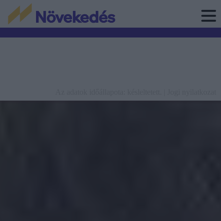
Az adatok időállapota: késleltetett. |
Jogi nyilatkozat