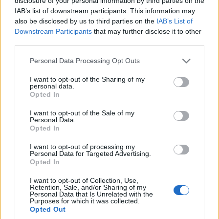
disclosure of your personal information by third parties on the
Növekedés.hu-nak elárulta, mennyire
IAB’s list of downstream participants. This information may
also be disclosed by us to third parties on the
IAB’s List of
működik a képlet hazai környezetben, és
Downstream Participants
that may further disclose it to other
third parties.
melyik sztárok pörögnek a legjobban.
Please note that this website/app uses one or more Google
Personal Data Processing Opt Outs
services and may gather and store information including but
not limited to your visit or usage behaviour. You may click to
I want to opt-out of the Sharing of my
personal data.
grant or deny consent to Google and its third-party tags to
Honnan jött az ötlet, hogy pont egy ilyen
Opted In
use your data for below specified purposes in below Google
szolgáltatásra vágynak a magyarok?
consent section.
I want to opt-out of the Sale of my
Personal Data.
Opted In
Nem lehetett nem észrevenni a Cameo
I want to opt-out of processing my
fantasztikus térhódítását. Az amerikai
Personal Data for Targeted Advertising.
Opted In
platform jól ismerte fel az igényeket, és
I want to opt-out of Collection, Use,
felkínálta a megoldást.
Retention, Sale, and/or Sharing of my
Personal Data that Is Unrelated with the
Purposes for which it was collected.
Opted Out
A sztárok napi szinten rengeteg