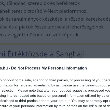
tok, tőkepiaci szereplők és befektetők
ének teret biztosító V-Next platformhoz.
ok és tanulmányok készítése, a tőzsdei kereskedés
sa és a piacok összekapcsolási lehetőségeinek
tén az együttműködés részét képezik.
ni Értéktőzsde a Sanghaji
de mellett egyike Kína két
s.hu -
Do Not Process My Personal Information
ozó tőzsdéjének. Piaci
to opt-out of the sale, sharing to third parties, or processing of your per
ációját tekintve a 8. legjelentős
formation for targeted advertising by us, please use the below opt-out s
r selection. Please note that after your opt-out request is processed y
világon, amely kulcsszerepet töl
eing interest-based ads based on personal information utilized by us or
disclosed to third parties prior to your opt-out. You may separately opt-
losure of your personal information by third parties on the IAB’s list of
, hogy az elmúlt években Ázsia,