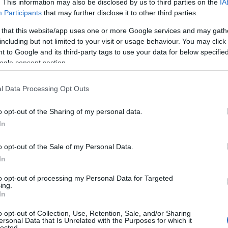
. This information may also be disclosed by us to third parties on the
IA
Participants
that may further disclose it to other third parties.
l is Kína az új
 that this website/app uses one or more Google services and may gath
kibocsátások domináns
including but not limited to your visit or usage behaviour. You may click 
 to Google and its third-party tags to use your data for below specifi
évé váljon.
ogle consent section.
l Data Processing Opt Outs
ktőzsde mind az IPO-k számát, mind a méretét tek
o opt-out of the Sharing of my personal data.
elyezkedik el: 2018-ban 46 új részvénykibocsátás
In
összesen 7,6 milliárd dollár értékben, 2017-ben pe
o opt-out of the Sale of my Personal Data.
,7 milliárd dollár értékű IPO-val világelső volt.
In
hief Risk Management Officer, Shenzhen Stock Exchange és Máté-T
to opt-out of processing my Personal Data for Targeted
ing.
ó-helyettes, Budapesti Értéktőzsde
In
rország közötti tőkepiaci együttműködés 2017 ele
o opt-out of Collection, Use, Retention, Sale, and/or Sharing
ersonal Data that Is Unrelated with the Purposes for which it
f China közötti együttműködési megállapodással i
lected.