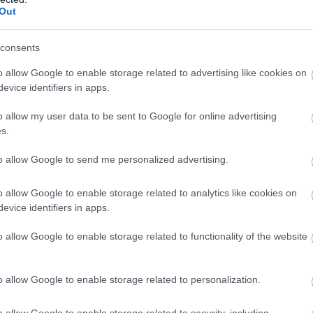
Out
éktőzsde 2018 májusában kötött stratégiai
 Sanghaji Értéktőzsdével, amelynek legfőbb célja
consents
ékek közös fejlesztése, illetve a tőkepiaccal, a tőz
o allow Google to enable storage related to advertising like cookies on
 szabályozással kapcsolatos információcsere.
evice identifiers in apps.
o allow my user data to be sent to Google for online advertising
nai-magyar tőkepiaci együttműködés jegyében ren
s.
gary Investor Day-t Sanghajban, amelynek célja a 
to allow Google to send me personalized advertising.
gi együttműködés szorosabbra fűzése volt.
o allow Google to enable storage related to analytics like cookies on
evice identifiers in apps.
dapesti Értéktőzsde és a kínai gazdasági
o allow Google to enable storage related to functionality of the website
eplők között megkötött eddigi
llapodásokhoz szorosan fűződik a Sencseni
o allow Google to enable storage related to personalization.
ktőzsdével közös együttműködésünk, amely egy
o allow Google to enable storage related to security, including