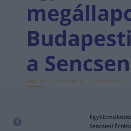
megállapo
Budapesti
a Sencsen
PÉNZÜGY
2019. SZEPT. 9.
NÖVEKEDÉS.HU
Együttműködési
Sencseni Érték