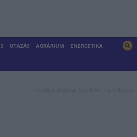
S
UTAZÁS
AGRÁRIUM
ENERGETIKA
Az adatok időállapota: késleltetett. |
Jogi nyilatkozat