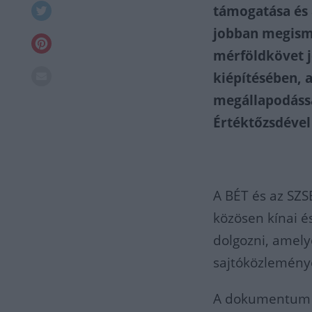
támogatása és 
jobban megisme
mérföldkövet j
kiépítésében, a
megállapodássa
Értéktőzsdével 
A BÉT és az SZS
közösen kínai é
dolgozni, amely
sajtóközlemény
A dokumentum ma