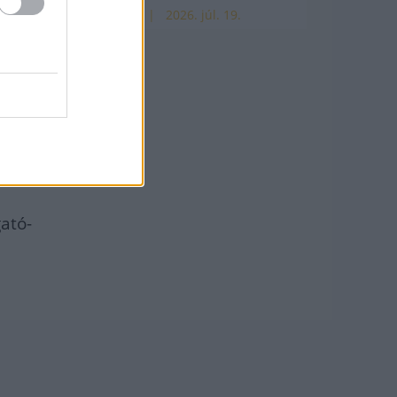
HÍREK
2026. júl. 19.
ató-