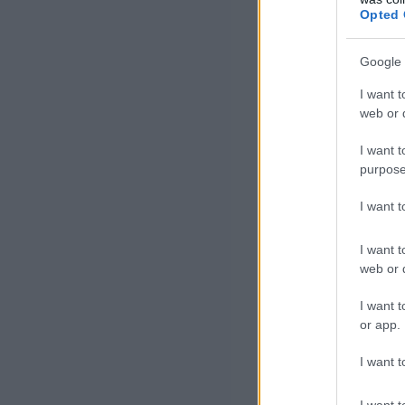
Opted 
A Budapesti Ért
megállapodást a
Google 
befektetési term
I want t
működéssel és a
web or d
I want t
Júniusban a kí
purpose
meg az első Hun
I want 
magyar gazdasá
I want t
web or d
A Bu
I want t
szer
or app.
megá
I want t
Érté
I want t