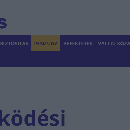
BIZTOSÍTÁS
PÉNZÜGY
BEFEKTETÉS
VÁLLALKOZÁ
ködési