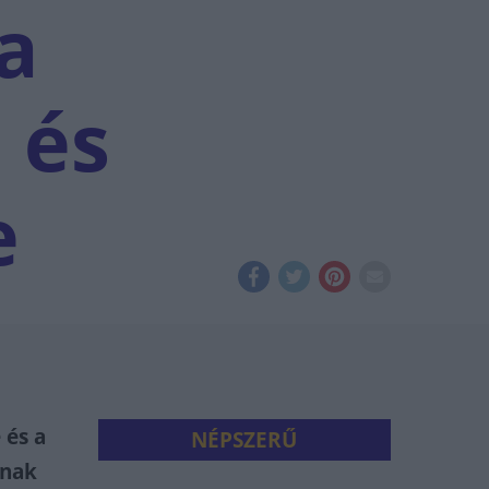
a
 és
e
 és a
NÉPSZERŰ
inak