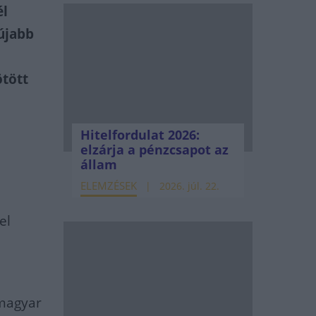
él
újabb
ötött
Hitelfordulat 2026:
elzárja a pénzcsapot az
állam
ELEMZÉSEK
2026. júl. 22.
el
 magyar