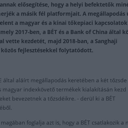
annak elősegítése, hogy a helyi befektetők min
rjék a másik fél platformjait. A megállapodás 
elent a magyar és a kínai tőkepiaci kapcsolatok
mely 2017-ben, a BÉT és a Bank of China által k
l vette kezdetét, majd 2018-ban, a Sanghaji
közös fejlesztésekkel folytatódott.
E által aláírt megállapodás keretében a két tőzsde
s magyar indexkövető termékek kialakításán kezd 
eket bevezetnek a tőzsdéikre. - derül ki a BÉT
éből.
gában foglalja azt is, hogy a BÉT csatlakozik a