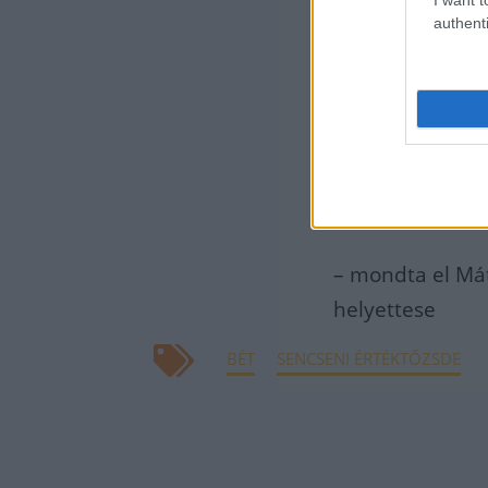
újabb
authenti
kapc
közö
befek
növe
tőke
– mondta el Mát
helyettese
BÉT
SENCSENI ÉRTÉKTŐZSDE