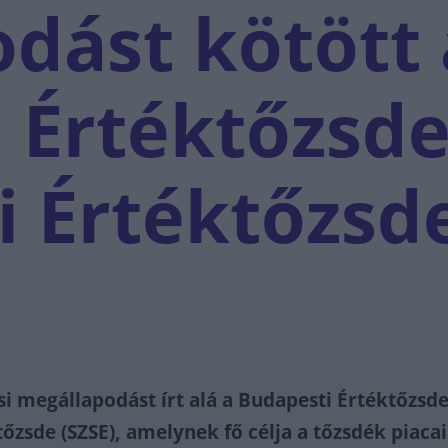
dást kötött 
 Értéktőzsde
i Értéktőzsd
 megállapodást írt alá a Budapesti Értéktőzsde
tőzsde (SZSE), amelynek fő célja a tőzsdék piaca