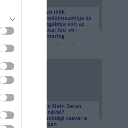
Minden idők
 a
legjövedelmezőbbje és
legdrágábbja volt az
sdei
amerikai foci vb -
gyorsmérleg
HÍREK
2026. júl. 20.
dezték
kínai-
Mi lett Alain Delon
vagyonával?
Adóhatósági csavar a
sztoriban