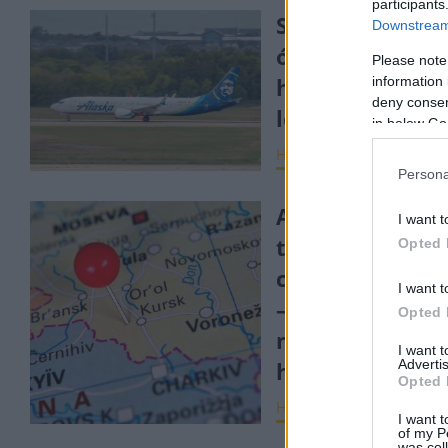
participants
Szárnyaszegett
Downstream 
óriás lett a Boe
Please note
hatalmas
information 
deny consent
leépítésbe fog
in below Go
HÍREK
2024. okt. 12.
Persona
Az ukránok
I want t
támadásán
Opted 
csodálkozik a v
I want t
– orosz földön
Opted 
meglepően hev
I want 
Advertis
harcok dúlnak
Opted 
HÍREK
2024. aug. 8.
I want t
of my P
was col