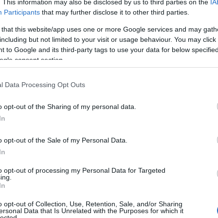
. This information may also be disclosed by us to third parties on the
IA
Rekord nye
Participants
that may further disclose it to other third parties.
ing:
vágnak zse
 that this website/app uses one or more Google services and may gath
a hadiipari
including but not limited to your visit or usage behaviour. You may click 
 to Google and its third-party tags to use your data for below specifi
nak
nagyvállal
ogle consent section.
ELEMZÉSEK
20
l Data Processing Opt Outs
A Boeing-k
o opt-out of the Sharing of my personal data.
lerántja a l
In
ilág
repülőgépe
o opt-out of the Sale of my Personal Data.
késéséről
In
es
INTERJÚ
2024. 
to opt-out of processing my Personal Data for Targeted
ing.
In
o opt-out of Collection, Use, Retention, Sale, and/or Sharing
ersonal Data that Is Unrelated with the Purposes for which it
lected.