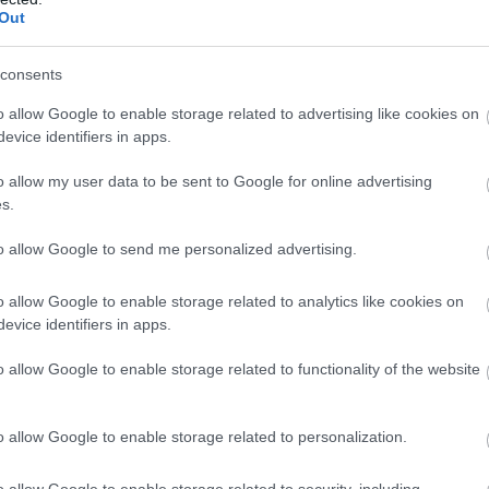
ópai
Újabb felhő
Out
eme
Boeing egén
consents
nagyobb ba
o allow Google to enable storage related to advertising like cookies on
repülőgépg
evice identifiers in apps.
rc. 4.
HÍREK
2024. ja
o allow my user data to be sent to Google for online advertising
s.
ek
Kigördült a
to allow Google to send me personalized advertising.
az utolsó B
rán
Jumbo Jet
o allow Google to enable storage related to analytics like cookies on
evice identifiers in apps.
HÍREK
2023. fe
o allow Google to enable storage related to functionality of the website
pt. 15.
o allow Google to enable storage related to personalization.
o allow Google to enable storage related to security, including