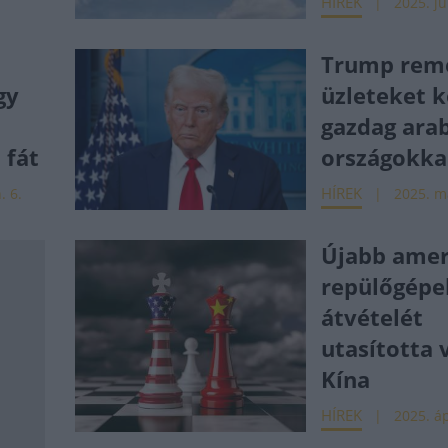
HÍREK
2025. jú
Trump rem
gy
üzleteket k
gazdag ara
 fát
országokka
HÍREK
. 6.
2025. má
Újabb amer
repülőgépe
átvételét
utasította 
Kína
HÍREK
2025. áp