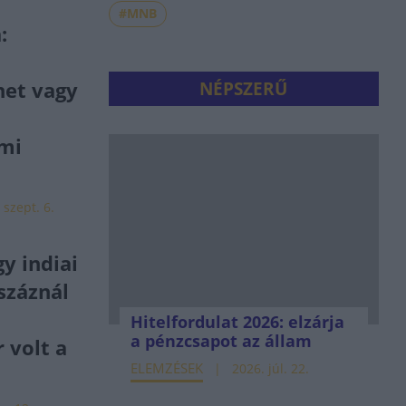
#MNB
:
net vagy
NÉPSZERŰ
mi
 szept. 6.
y indiai
lszáznál
Hitelfordulat 2026: elzárja
a pénzcsapot az állam
 volt a
ELEMZÉSEK
2026. júl. 22.