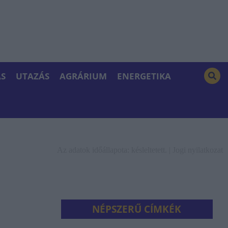
S
UTAZÁS
AGRÁRIUM
ENERGETIKA
Az adatok időállapota: késleltetett. |
Jogi nyilatkozat
NÉPSZERŰ CÍMKÉK