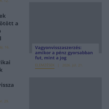
n. 12.
ek
ötött a
b
l
Vagyonvisszaszerzés:
j. 16.
amikor a pénz gyorsabban
fut, mint a jog
ikai
ELEMZÉSEK
2026. júl. 21.
k
vissza
r. 29.