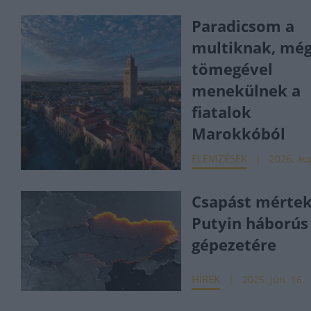
Paradicsom a
multiknak, még
tömegével
menekülnek a
fiatalok
Marokkóból
ELEMZÉSEK
2026. aug
Csapást mérte
Putyin háborús
gépezetére
HÍREK
2025. jún. 16.