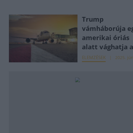
Trump
vámháborúja e
amerikai óriás
alatt vághatja a
ELEMZÉSEK
2025. jún