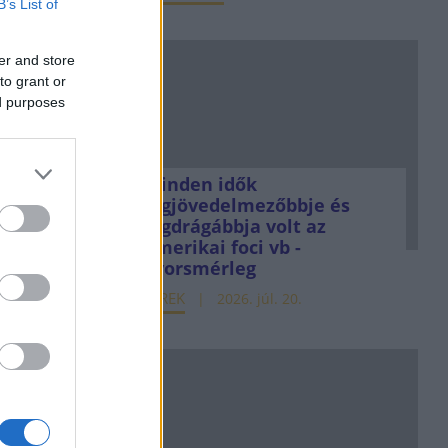
B’s List of
reséget
bre idén
er and store
to grant or
ed purposes
atok
24. szept. 9.
Minden idők
legjövedelmezőbbje és
apitány
legdrágábbja volt az
eplet a
amerikai foci vb -
gyorsmérleg
k
HÍREK
2026. júl. 20.
júl. 18.