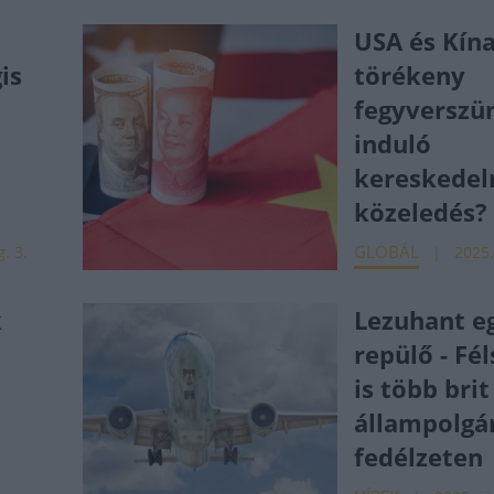
USA és Kína
is
törékeny
fegyverszü
induló
kereskedel
közeledés?
GLOBÁL
. 3.
2025.
k
Lezuhant eg
repülő - Fé
is több brit
állampolgár
fedélzeten