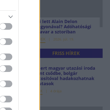
k a
 - egyre
jban a
Mi lett Alain Delon
vagyonával? Adóhatósági
yártó
csavar a sztoriban
n. 9.
HÍREK
2026. júl. 19.
 gyárból
FRISS HÍREK
oeing
Ismert magyar utazási iroda
ment csődbe, bolgár
biztosítóval hadakozhatnak
b. 1.
az utasok
HÍREK
4 órája