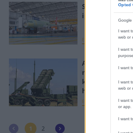
Szárnyal az eur
Opted 
ipar gyöngysz
Google 
I want t
web or d
ELEMZÉSEK
2024. má
I want t
purpose
A cégek, amely
I want 
milliárdokat
keresnek az uk
I want t
web or d
háborún
I want t
ELEMZÉSEK
2023. sze
or app.
I want t
1
2
I want t