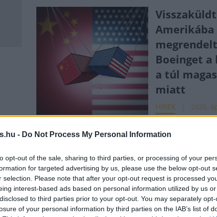
Visszaküld
Amerikába
megrendel
Boeinget a 
a túl maga
miatt
HÍREK
2025. áp
er-
Zuhanórep
s.hu -
Do Not Process My Personal Information
a Boeing -
to opt-out of the sale, sharing to third parties, or processing of your per
rump
Rekordmér
formation for targeted advertising by us, please use the below opt-out s
r selection. Please note that after your opt-out request is processed y
veszteség
eing interest-based ads based on personal information utilized by us or
.
UTAZÁS
disclosed to third parties prior to your opt-out. You may separately opt-
2025. 
losure of your personal information by third parties on the IAB’s list of