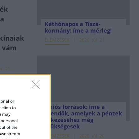
ték
 a
Kéthónapos a Tisza-
t
kormány: íme a mérleg!
kínaiak
ELEMZÉSEK
2026. júl. 21.
s vám
r. 21.
ülésben
sonal or
etű a
Uniós források: íme a
ection to
teendők, amelyek a pénzek
ou may
érkezéséhez még
 personal
szükségesek
out of the
jan. 28.
 downstream
ELEMZÉSEK
2026. júl. 20.