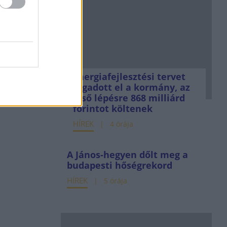
Energiafejlesztési tervet
fogadott el a kormány, az
első lépésre 868 milliárd
forintot költenek
HÍREK
4 órája
A János-hegyen dőlt meg a
budapesti hőségrekord
HÍREK
5 órája