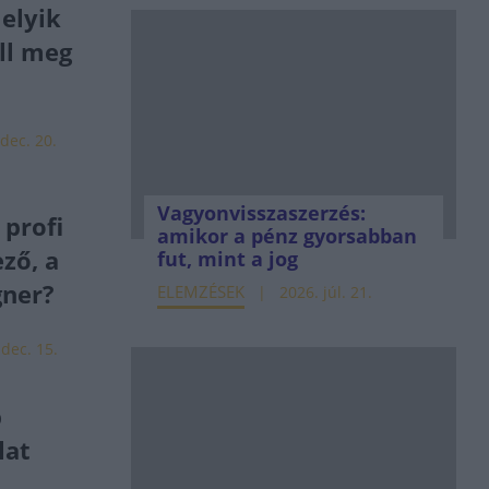
elyik
ll meg
dec. 20.
Vagyonvisszaszerzés:
 profi
amikor a pénz gyorsabban
ző, a
fut, mint a jog
gner?
ELEMZÉSEK
2026. júl. 21.
 dec. 15.
b
lat