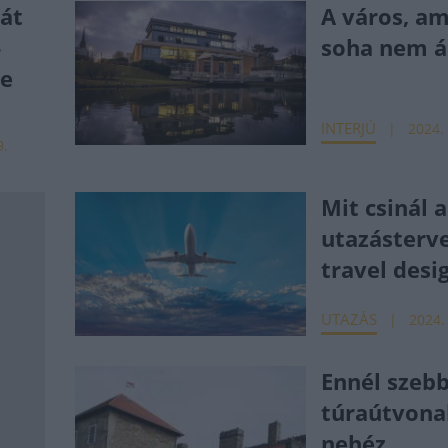
cát
A város, am
-
soha nem á
re
INTERJÚ
2024. 
9.
Mit csinál a
utazásterve
travel desi
UTAZÁS
2024.
Ennél szeb
túraútvona
nehéz