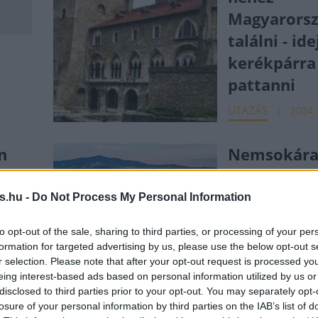
Magyarors
találni - ide
kerékpárra
pattanni
UTAZÁS
2024.
n
Nemsokára
új
két keréken
akör
megkerülhe
s.hu -
Do Not Process My Personal Information
tokaji Kopa
to opt-out of the sale, sharing to third parties, or processing of your per
1.
hegyet
formation for targeted advertising by us, please use the below opt-out s
r selection. Please note that after your opt-out request is processed y
UTAZÁS
2021.
eing interest-based ads based on personal information utilized by us or
disclosed to third parties prior to your opt-out. You may separately opt-
losure of your personal information by third parties on the IAB’s list of