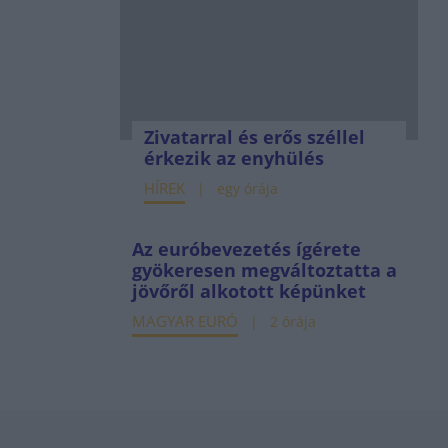
Zivatarral és erős széllel
érkezik az enyhülés
HÍREK
egy órája
Az euróbevezetés ígérete
gyökeresen megváltoztatta a
jövőről alkotott képünket
MAGYAR EURÓ
2 órája