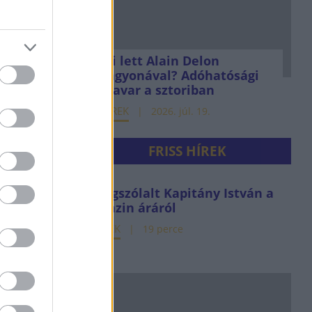
Mi lett Alain Delon
vagyonával? Adóhatósági
csavar a sztoriban
HÍREK
2026. júl. 19.
FRISS HÍREK
Megszólalt Kapitány István a
benzin áráról
HÍREK
19 perce