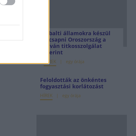
A balti államokra készül
lecsapni Oroszország a
litván titkosszolgálat
szerint
HÍREK
egy órája
Feloldották az önkéntes
fogyasztási korlátozást
HÍREK
egy órája