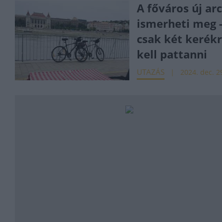
A főváros új ar
ismerheti meg 
csak két kerék
kell pattanni
UTAZÁS
2024. dec. 2