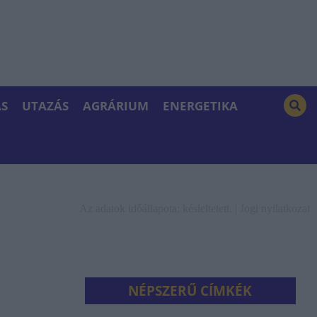
S
UTAZÁS
AGRÁRIUM
ENERGETIKA
Az adatok időállapota: késleltetett. |
Jogi nyilatkozat
NÉPSZERŰ CÍMKÉK