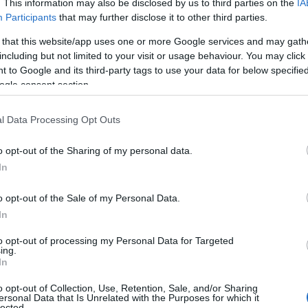
. This information may also be disclosed by us to third parties on the
IA
Participants
that may further disclose it to other third parties.
 that this website/app uses one or more Google services and may gath
including but not limited to your visit or usage behaviour. You may click 
 to Google and its third-party tags to use your data for below specifi
ogle consent section.
l Data Processing Opt Outs
o opt-out of the Sharing of my personal data.
In
o opt-out of the Sale of my Personal Data.
In
to opt-out of processing my Personal Data for Targeted
ing.
In
o opt-out of Collection, Use, Retention, Sale, and/or Sharing
ersonal Data that Is Unrelated with the Purposes for which it
lected.