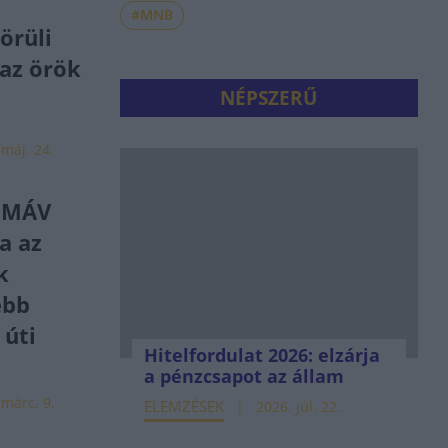
#MNB
örüli
 az örök
NÉPSZERŰ
 máj. 24.
a MÁV
a az
k
ebb
 úti
Hitelfordulat 2026: elzárja
a pénzcsapot az állam
 márc. 9.
ELEMZÉSEK
2026. júl. 22.