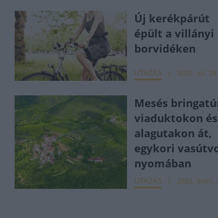
Új kerékpárút
épült a villányi
borvidéken
UTAZÁS
2025. júl. 29
Mesés bringatú
viaduktokon és
alagutakon át,
egykori vasútv
nyomában
UTAZÁS
2025. márc. 