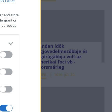
B’s List of
er and store
to grant or
ed purposes
Minden idők
legjövedelmezőbbje és
legdrágábbja volt az
amerikai foci vb -
gyorsmérleg
HÍREK
2026. júl. 20.