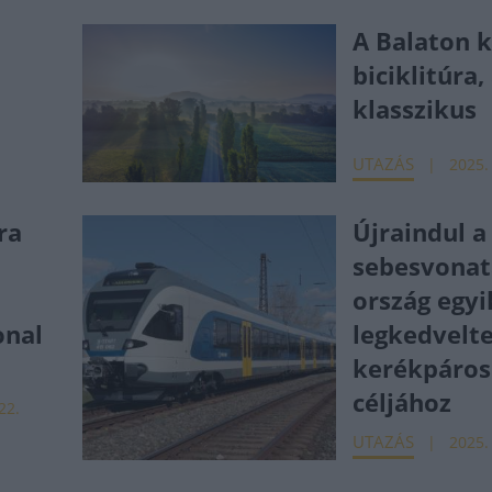
A Balaton k
biciklitúra,
klasszikus
UTAZÁS
.
2025.
ra
Újraindul 
sebesvonat
ország egyi
onal
legkedvelt
kerékpáros
céljához
22.
UTAZÁS
2025.