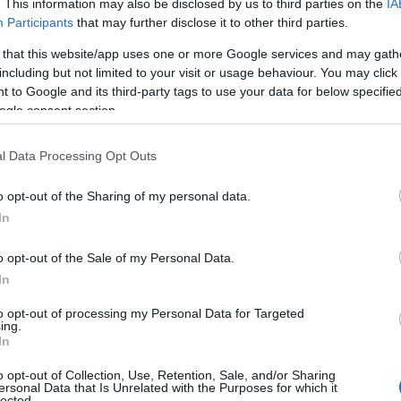
. This information may also be disclosed by us to third parties on the
IA
HÍREK
2023. sz
Participants
that may further disclose it to other third parties.
 that this website/app uses one or more Google services and may gath
ák
Háború: Át
including but not limited to your visit or usage behaviour. You may click 
mi
több orosz
 to Google and its third-party tags to use your data for below specifi
ogle consent section.
védvonalat
ukránok, a
l Data Processing Opt Outs
oroszok Od
támadják
o opt-out of the Sharing of my personal data.
In
HÍREK
2023. sz
o opt-out of the Sale of my Personal Data.
In
reg
Háború: Dr
tő
rakétazápo
to opt-out of processing my Personal Data for Targeted
ing.
vágtak viss
In
oroszok
o opt-out of Collection, Use, Retention, Sale, and/or Sharing
ersonal Data that Is Unrelated with the Purposes for which it
lected.