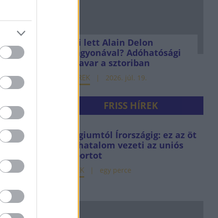
g. 6.
ílt a
Mi lett Alain Delon
geren
vagyonával? Adóhatósági
csavar a sztoriban
HÍREK
2026. júl. 19.
. 1.
FRISS HÍREK
z
kötőket
Belgiumtól Írországig: ez az öt
sörhatalom vezeti az uniós
l
exportot
HÍREK
egy perce
rc. 7.