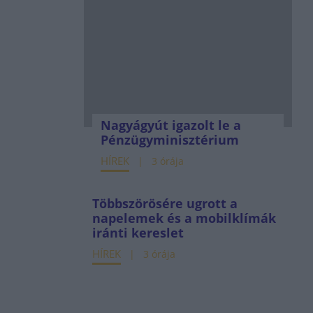
Nagyágyút igazolt le a
Pénzügyminisztérium
HÍREK
3 órája
Többszörösére ugrott a
napelemek és a mobilklímák
iránti kereslet
HÍREK
3 órája