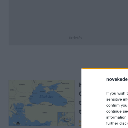
Hirdetés
novekede
Háború:
Oroszország a
If you wish 
sensitive in
tengeri kikötő
confirm you
támadja
continue se
information 
HÍREK
2023. okt. 4.
further disc