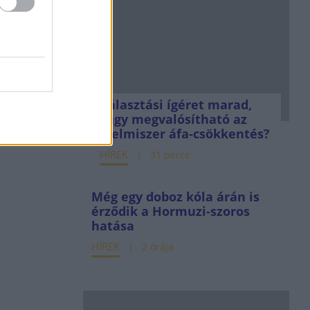
Választási ígéret marad,
vagy megvalósítható az
élelmiszer áfa-csökkentés?
HÍREK
31 perce
Még egy doboz kóla árán is
érződik a Hormuzi-szoros
hatása
HÍREK
2 órája