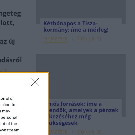
ngeteg
lott,
Kéthónapos a Tisza-
kormány: íme a mérleg!
ELEMZÉSEK
2026. júl. 21.
az új
dásról
t. 7.
ománia
orús
sonal or
Uniós források: íme a
ection to
mény a
teendők, amelyek a pénzek
ou may
tők
érkezéséhez még
 personal
szükségesek
out of the
 downstream
ELEMZÉSEK
2026. júl. 20.