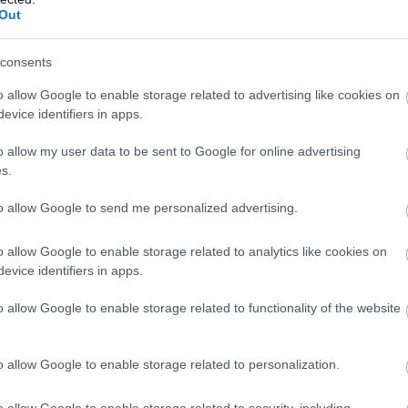
HÍREK
2023. au
Out
n áll
Új kikötő ny
consents
ri
magyar ten
o allow Google to enable storage related to advertising like cookies on
ben
evice identifiers in apps.
o allow my user data to be sent to Google for online advertising
HÍREK
. 21.
2022. júl
s.
to allow Google to send me personalized advertising.
Kína már a
ína
európai ki
o allow Google to enable storage related to analytics like cookies on
e
vásárolja fe
evice identifiers in apps.
o allow Google to enable storage related to functionality of the website
HÍREK
2019. má
ébe
o allow Google to enable storage related to personalization.
rc. 18.
o allow Google to enable storage related to security, including