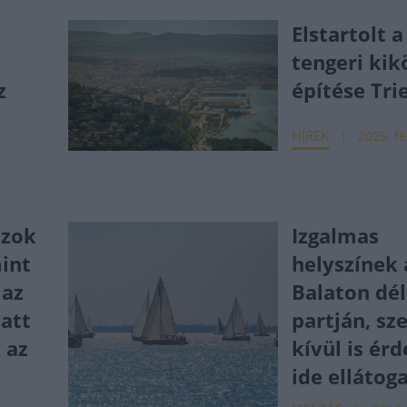
Elstartolt 
tengeri kik
z
építése Tri
HÍREK
2025. fe
szok
Izgalmas
mint
helyszínek 
 az
Balaton dél
latt
partján, sz
 az
kívül is ér
k
ide ellátog