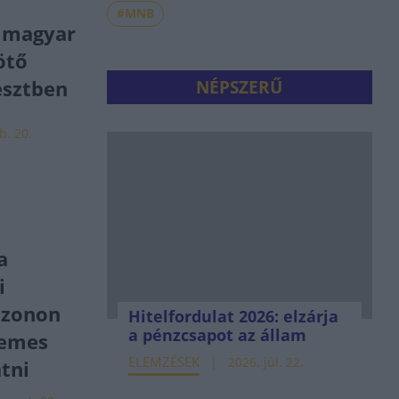
#MNB
a magyar
ötő
esztben
NÉPSZERŰ
b. 20.
a
i
ezonon
Hitelfordulat 2026: elzárja
a pénzcsapot az állam
demes
ELEMZÉSEK
2026. júl. 22.
atni