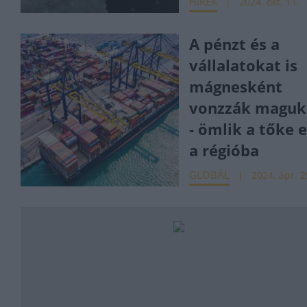
HÍREK
2024. okt. 11.
A pénzt és a
vállalatokat is
mágnesként
vonzzák maguk
- ömlik a tőke 
a régióba
GLOBÁL
2024. ápr. 2