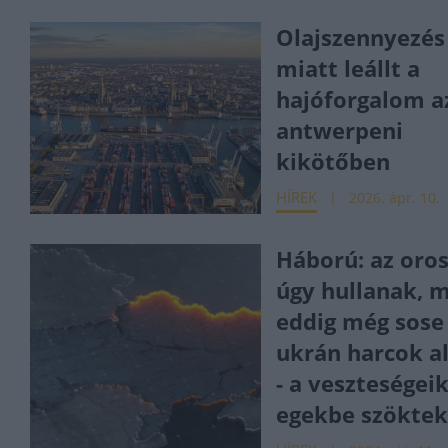
Olajszennyezés
miatt leállt a
hajóforgalom a
antwerpeni
kikötőben
HÍREK
2026. ápr. 10.
Háború: az oro
úgy hullanak, 
eddig még sose
ukrán harcok a
- a veszteségeik
egekbe szökte