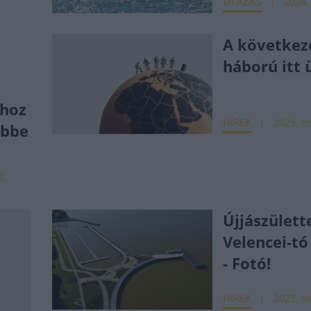
UTAZÁS
2024.
A következ
háború itt 
hoz
HÍREK
2023. no
ebbe
5.
Újjászülett
Velencei-tó
- Fotó!
HÍREK
2023. ok