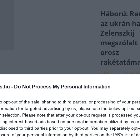
Háború: Re
az ukrán ha
Zelenszkij
megszólalt 
orosz
rakétatáma
HÍREK
2023. ok
s.hu -
Do Not Process My Personal Information
Háború: R
szerint háb
to opt-out of the sale, sharing to third parties, or processing of your per
formation for targeted advertising by us, please use the below opt-out s
ket
bűncselek
r selection. Please note that after your opt-out request is processed y
dunai kikö
eing interest-based ads based on personal information utilized by us or
disclosed to third parties prior to your opt-out. You may separately opt-
támadása
losure of your personal information by third parties on the IAB’s list of