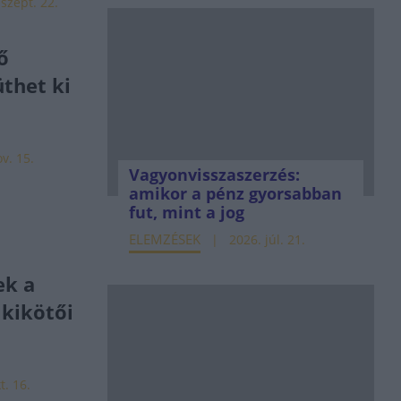
 szept. 22.
ő
üthet ki
v. 15.
Vagyonvisszaszerzés:
amikor a pénz gyorsabban
fut, mint a jog
ELEMZÉSEK
2026. júl. 21.
ek a
 kikötői
t. 16.