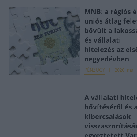
MNB: a régiós é
uniós átlag fele
bővült a lakoss
és vállalati
hitelezés az els
negyedévben
PÉNZÜGY
2026. máj.
A vállalati hite
bővítéséről és 
kibercsalások
visszaszorításá
egyeztetett Va