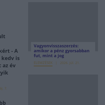
lt
Vagyonvisszaszerzés:
kért - A
amikor a pénz gyorsabban
fut, mint a jog
 kedv is
ELEMZÉSEK
2026. júl. 21.
t az év
gyik
j. 7.
bb