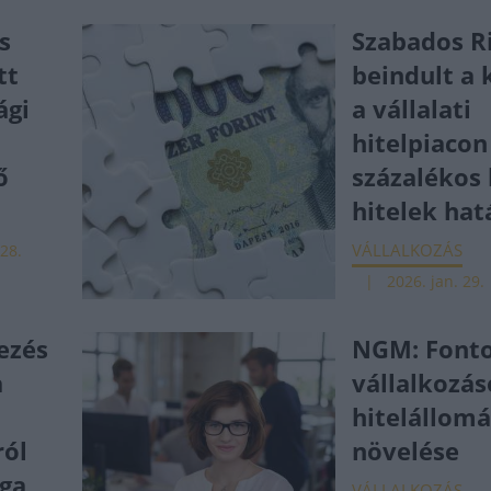
s
Szabados R
tt
beindult a 
ági
a vállalati
hitelpiacon 
ő
százalékos 
hitelek hat
VÁLLALKOZÁS
 28.
2026. jan. 29.
lezés
NGM: Fonto
a
vállalkozá
hitelállom
ról
növelése
rga
VÁLLALKOZÁS