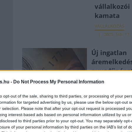
vállalkozói 
kamata
VÁLLALKOZÁS
2025. feb. 17.
Új ingatlan
áremelkedés
nyugdíjpénz
is több száz
s.hu -
Do Not Process My Personal Information
forint áraml
to opt-out of the sale, sharing to third parties, or processing of your per
piacra
formation for targeted advertising by us, please use the below opt-out s
PÉNZÜGY
r selection. Please note that after your opt-out request is processed y
2024. 
eing interest-based ads based on personal information utilized by us or
disclosed to third parties prior to your opt-out. You may separately opt-
e
Erste Bank:
losure of your personal information by third parties on the IAB’s list of