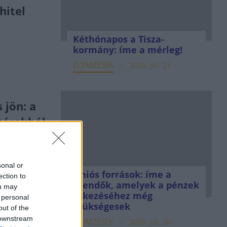
hitel
Kéthónapos a Tisza-
kormány: íme a mérleg!
ELEMZÉSEK
2026. júl. 21.
 jön: a
tárakból
milliárd
ik a
sonal or
Uniós források: íme a
ection to
teendők, amelyek a pénzek
ou may
nov. 27.
érkezéséhez még
 personal
szükségesek
out of the
 downstream
ELEMZÉSEK
2026. júl. 20.