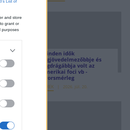
B’s List of
esz félre
er and store
k fele
to grant or
ed purposes
. nov. 4.
 zárt az
Minden idők
dén még
legjövedelmezőbbje és
legdrágábbja volt az
amerikai foci vb -
gyorsmérleg
HÍREK
2026. júl. 20.
. márc. 5.
-e a
telpiac