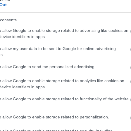
Out
ELEMZÉSEK
20
n
consents
o allow Google to enable storage related to advertising like cookies on
. 24.
evice identifiers in apps.
Bankholdin
o allow my user data to be sent to Google for online advertising
s.
tani
gazdaságot
it
ösztönző
to allow Google to send me personalized advertising.
programok
o allow Google to enable storage related to analytics like cookies on
szükség
evice identifiers in apps.
INTERJÚ
.
2022. 
o allow Google to enable storage related to functionality of the website
P
Erős negye
o allow Google to enable storage related to personalization.
yama
van túl az
o allow Google to enable storage related to security, including