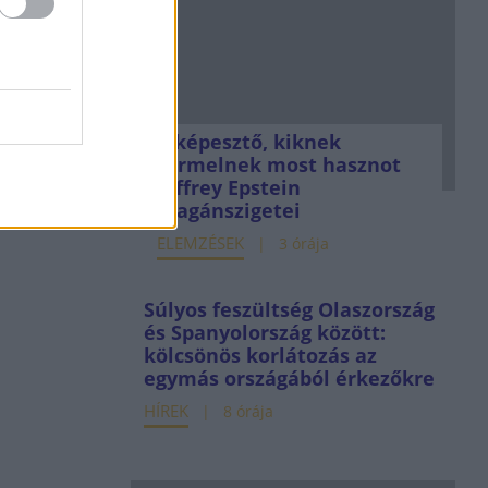
yot nőtt
ány
22. máj. 26.
Elképesztő, kiknek
termelnek most hasznot
Jeffrey Epstein
magánszigetei
ELEMZÉSEK
3 órája
Súlyos feszültség Olaszország
és Spanyolország között:
kölcsönös korlátozás az
egymás országából érkezőkre
HÍREK
8 órája