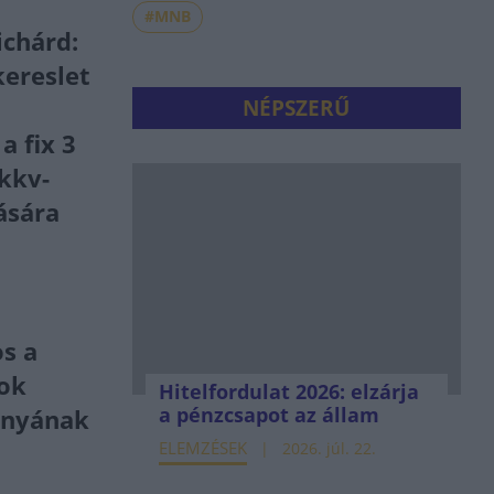
#MNB
ichárd:
kereslet
NÉPSZERŰ
a fix 3
kkv-
ására
s a
sok
Hitelfordulat 2026: elzárja
a pénzcsapot az állam
ányának
ELEMZÉSEK
2026. júl. 22.