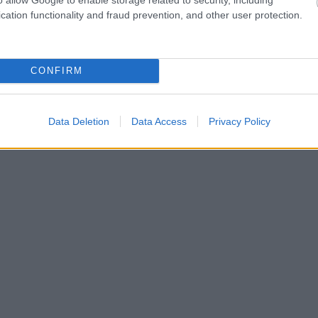
Bank – nag
cation functionality and fraud prevention, and other user protection.
ac a
a vállalati
et
hitelállom
CONFIRM
ELEMZÉSEK
0.
20
Data Deletion
Data Access
Privacy Policy