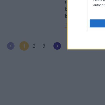
nem indokolt,
authenti
túlreagálta a pi
bankadós hírek
INTERJÚ
2022. máj. 3
1
2
3