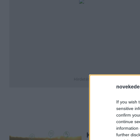
Hirdetés
novekede
If you wish 
sensitive in
confirm you
continue se
information 
Kilencszeresér
further disc