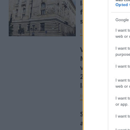
lakáshitelek
Opted 
folyósítása
szeptemberbe
Google 
I want t
ELEMZÉSEK
2022. nov
web or d
Virág Barnabás:
I want t
purpose
Más lesz a mos
válság, mint am
I want 
2008-ban
I want t
láthattunk
web or d
HÍREK
2022. szept. 22
I want t
or app.
Stratéga: Az OT
I want t
alacsony árfol
I want t