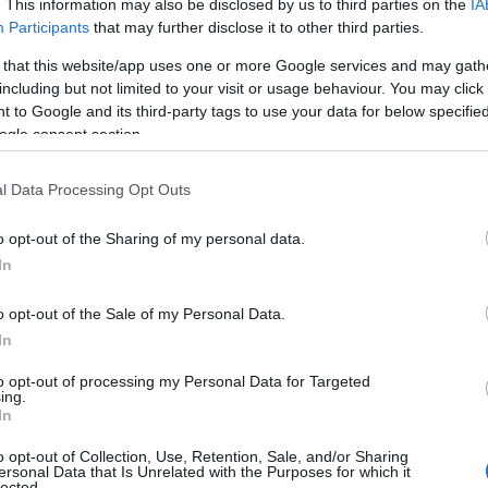
. This information may also be disclosed by us to third parties on the
IA
 és
Euróban és
Participants
that may further disclose it to other third parties.
dollárban t
 that this website/app uses one or more Google services and may gath
mány
a befektető
including but not limited to your visit or usage behaviour. You may click 
 to Google and its third-party tags to use your data for below specifi
PÉNZÜGY
19.
2024
ogle consent section.
Kiváló évet
l Data Processing Opt Outs
a
Erste, és i
o opt-out of the Sharing of my personal data.
y
jobb évre
In
készülnek
25.
o opt-out of the Sale of my Personal Data.
PÉNZÜGY
2024
In
to opt-out of processing my Personal Data for Targeted
Elkerülhető
ing.
In
vállalati hi
o opt-out of Collection, Use, Retention, Sale, and/or Sharing
befagyása?
ersonal Data that Is Unrelated with the Purposes for which it
lected.