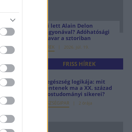
22. okt. 27.
Mi lett Alain Delon
vagyonával? Adóhatósági
csavar a sztoriban
HÍREK
2026. júl. 19.
g:
FRISS HÍREK
ra van
Az egészség logikája: mit
jelentenek ma a XX. század
orvostudományi sikerei?
jún. 9.
EGÉSZSÉGIPAR
2 órája
déven
 MKB