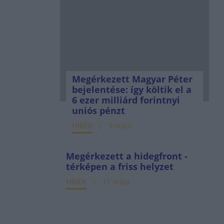
Megérkezett Magyar Péter
bejelentése: így költik el a
6 ezer milliárd forintnyi
uniós pénzt
HÍREK
9 órája
Megérkezett a hidegfront -
térképen a friss helyzet
HÍREK
11 órája