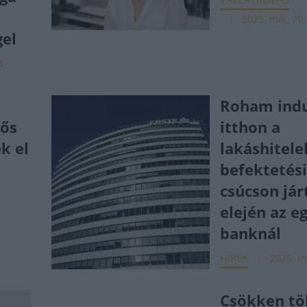
2025. máj. 20.
el
4.
Roham indu
rős
itthon a
k el
lakáshitele
befektetési
csúcson jár
elején az e
banknál
HÍREK
2025. má
Csökken tö