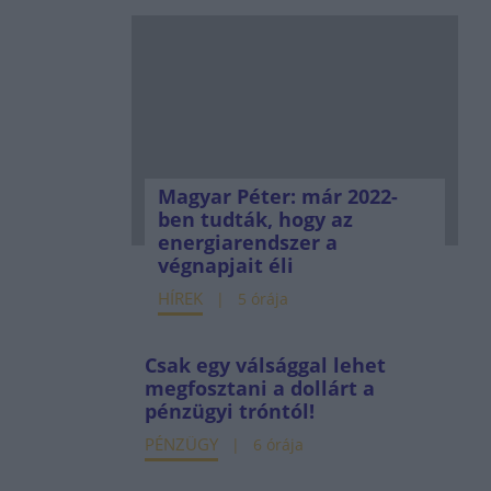
Magyar Péter: már 2022-
ben tudták, hogy az
energiarendszer a
végnapjait éli
HÍREK
5 órája
Csak egy válsággal lehet
megfosztani a dollárt a
pénzügyi tróntól!
PÉNZÜGY
6 órája