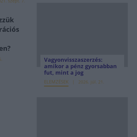
21. szept. 7.
zzük
rációs
en?
Vagyonvisszaszerzés:
5.
amikor a pénz gyorsabban
fut, mint a jog
ELEMZÉSEK
2026. júl. 21.