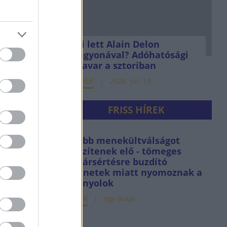
Mi lett Alain Delon
vagyonával? Adóhatósági
csavar a sztoriban
HÍREK
2026. júl. 19.
FRISS HÍREK
Újabb menekültválságot
készítenek elő - tömeges
határsértésre buzdító
üzenetek miatt nyomoznak a
spanyolok
HÍREK
egy órája