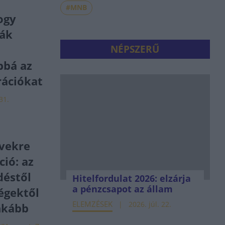
#MNB
ogy
ák
NÉPSZERŰ
bbá az
rációkat
31.
a
évekre
ció: az
déstől
Hitelfordulat 2026: elzárja
a pénzcsapot az állam
égektől
ELEMZÉSEK
2026. júl. 22.
nkább