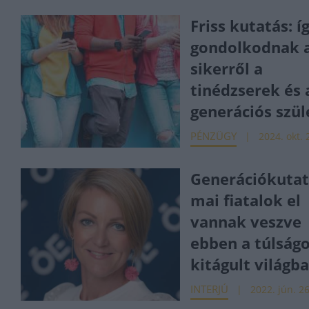
Friss kutatás: í
gondolkodnak 
sikerről a
tinédzserek és 
generációs szül
PÉNZÜGY
2024. okt. 
Generációkutat
mai fiatalok el
vannak veszve
ebben a túlság
kitágult világb
INTERJÚ
2022. jún. 26