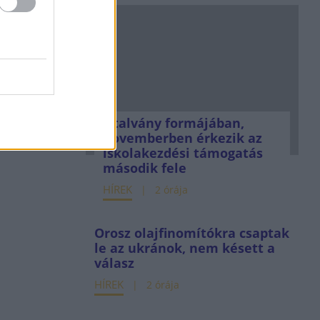
Utalvány formájában,
novemberben érkezik az
iskolakezdési támogatás
második fele
HÍREK
2 órája
Orosz olajfinomítókra csaptak
le az ukránok, nem késett a
válasz
HÍREK
2 órája