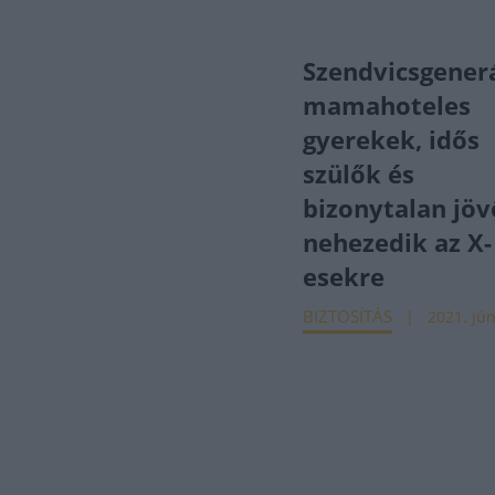
Szendvicsgenerá
mamahoteles
gyerekek, idős
szülők és
bizonytalan jöv
nehezedik az X-
esekre
BIZTOSÍTÁS
2021. jún