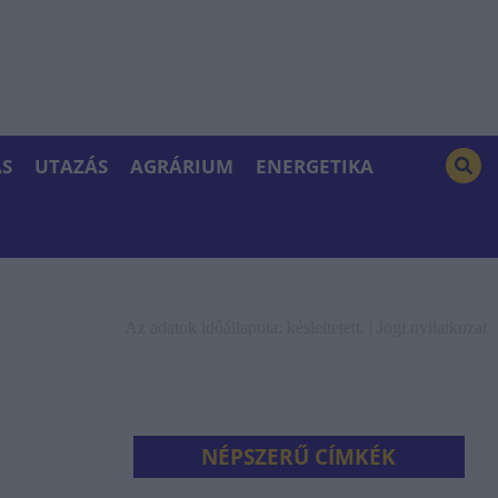
S
UTAZÁS
AGRÁRIUM
ENERGETIKA
Az adatok időállapota: késleltetett. |
Jogi nyilatkozat
NÉPSZERŰ CÍMKÉK