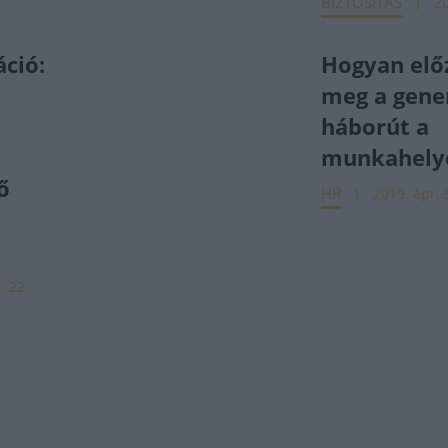
BIZTOSÍTÁS
20
ció:
Hogyan elő
meg a gene
háborút a
munkahely
ő
HR
2019. ápr. 
. 22.