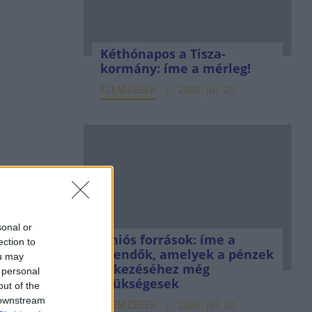
Kéthónapos a Tisza-
kormány: íme a mérleg!
ELEMZÉSEK
2026. júl. 21.
sonal or
Uniós források: íme a
ection to
teendők, amelyek a pénzek
ou may
érkezéséhez még
 personal
szükségesek
out of the
 downstream
ELEMZÉSEK
2026. júl. 20.