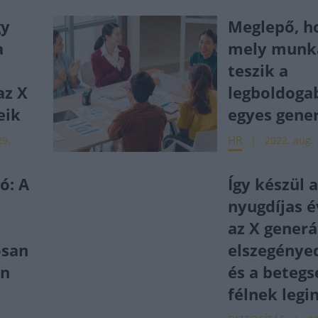
gy
Meglepő, h
a
mely munk
teszik a
az X
legboldoga
eik
egyes gene
HR
29.
2022. aug. 
ó: A
Így készül 
nyugdíjas 
az X generá
osan
elszegénye
an
és a betegs
félnek legi
.