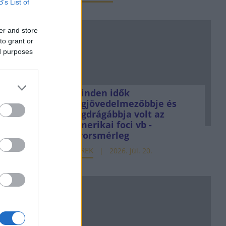
B’s List of
er and store
to grant or
ed purposes
Minden idők
legjövedelmezőbbje és
legdrágábbja volt az
amerikai foci vb -
gyorsmérleg
HÍREK
2026. júl. 20.