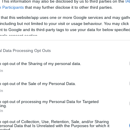
. This information may also be disclosed by us to third parties on the
IA
Participants
that may further disclose it to other third parties.
 that this website/app uses one or more Google services and may gath
including but not limited to your visit or usage behaviour. You may click 
 to Google and its third-party tags to use your data for below specifi
ogle consent section.
l Data Processing Opt Outs
o opt-out of the Sharing of my personal data.
In
o opt-out of the Sale of my Personal Data.
In
to opt-out of processing my Personal Data for Targeted
ing.
In
o opt-out of Collection, Use, Retention, Sale, and/or Sharing
ersonal Data that Is Unrelated with the Purposes for which it
lected.