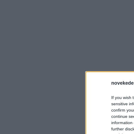
novekede
If you wish 
sensitive in
confirm you
continue se
information 
further disc