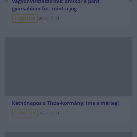
Vagyonvisszaszerzés: amikor a pénz
gyorsabban fut, mint a jog
ELEMZÉSEK
2026. júl. 21.
Kéthónapos a Tisza-kormány: íme a mérleg!
ELEMZÉSEK
2026. júl. 21.