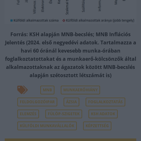
Forrás: KSH alapján MNB-becslés; MNB Inflációs
Jelentés (2024. első negyedévi adatok. Tartalmazza a
havi 60 óránál kevesebb munka-órában
foglalkoztatottakat és a munkaerő-kölcsönzők által
alkalmazottaknak az ágazatok között MNB-becslés
alapján szétosztott létszámát is)
MNB
MUNKAERŐHIÁNY
FELDOLGOZÓIPAR
ÁZSIA
FOGLALKOZTATÁS
ELEMZÉS
FÜLÖP-SZIGETEK
KSH ADATOK
KÜLFÖLDI MUNKAVÁLLALÓK
KÉPZETTSÉG