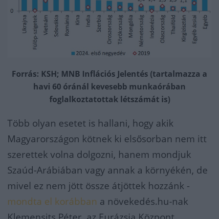
Forrás: KSH; MNB Inflációs Jelentés (tartalmazza a
havi 60 óránál kevesebb munkaórában
foglalkoztatottak létszámát is)
Több olyan esetet is hallani, hogy akik
Magyarországon kötnek ki elsősorban nem itt
szerettek volna dolgozni, hanem mondjuk
Szaúd-Arábiában vagy annak a környékén, de
mivel ez nem jött össze átjöttek hozzánk -
mondta el korábban
a növekedés.hu-nak
Klemensits Péter, az Eurázsia Központ