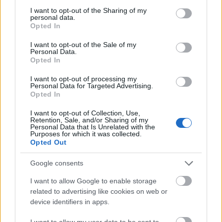
not limited to your visit or usage behaviour. You may click to
I want to opt-out of the Sharing of my
personal data.
grant or deny consent to Google and its third-party tags to
Opted In
use your data for below specified purposes in below Google
Budapesten a belvárosban ma már szinte
consent section.
I want to opt-out of the Sale of my
ritkaságszámba megy
, ha a nagy
Personal Data.
Opted In
ételszállítóknál leadott rendeléseket, nem egy
I want to opt-out of processing my
külföldi hozza ki. Emiatt a futárcégeket
Personal Data for Targeted Advertising.
Opted In
gyakran kapcsolják össze a külföldi
munkavállalókkal, de csak azért, mert ők
I want to opt-out of Collection, Use,
Retention, Sale, and/or Sharing of my
Personal Data that Is Unrelated with the
vannak szem előtt. Valójában más iparágban
Purposes for which it was collected.
Opted Out
is egyre nagyobb a
jelenlétük
.
Google consents
A hozzánk érkező filippínók közül például
I want to allow Google to enable storage
related to advertising like cookies on web or
sokan az elektronikai iparban
device identifiers in apps.
helyezkedtek el, de jópáran dolgoznak az
autógyárakban is.
I want to allow my user data to be sent to