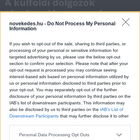
A külföldi dolgozók
tényleg elárasztottak
minket? Mutatjuk
novekedes.hu -
Do Not Process My Personal
Information
hányan vannak
If you wish to opt-out of the sale, sharing to third parties, or
processing of your personal or sensitive information for
ELEMZÉSEK
2024. AUG. 22.
D.J.
targeted advertising by us, please use the below opt-out
section to confirm your selection. Please note that after your
opt-out request is processed you may continue seeing
interest-based ads based on personal information utilized by
us or personal information disclosed to third parties prior to
your opt-out. You may separately opt-out of the further
disclosure of your personal information by third parties on the
Az alkalmazásban álló külföldiek száma
IAB’s list of downstream participants. This information may
itthon 2020 óta majdnem a duplájára
also be disclosed by us to third parties on the
IAB’s List of
Downstream Participants
that may further disclose it to other
ugrott. Az új dolgozók nagy része Ázsiából
third parties.
érkezik hozzánk.
Please note that this website/app uses one or more Google
Personal Data Processing Opt Outs
services and may gather and store information including but