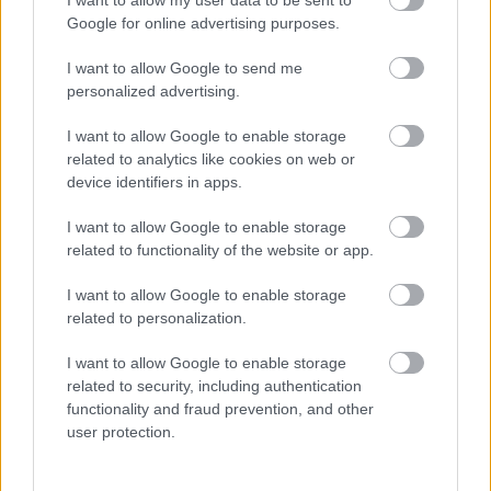
Google for online advertising purposes.
A körükben a turisztikai szektor is egyre
I want to allow Google to send me
personalized advertising.
népszerűbb. Arról is lehet hallani, hogy az
egészségügyben, illetve különféle szociális
I want to allow Google to enable storage
related to analytics like cookies on web or
intézményeknél is számítanak rájuk.
device identifiers in apps.
I want to allow Google to enable storage
Mivel jelentős a munkaerőhiány itthon az
related to functionality of the website or app.
utóbbi években a munkáltatók egyre többször
I want to allow Google to enable storage
nyúlnak a külföldi toborzás eszközéhez –
related to personalization.
ahogy erre az
MNB friss Inflációs Jelentése
is
I want to allow Google to enable storage
felhívja a figyelmet.
related to security, including authentication
functionality and fraud prevention, and other
Az alkalmazásban álló külföldiek száma 2020
user protection.
óta emelkedik, összességében mintegy 40