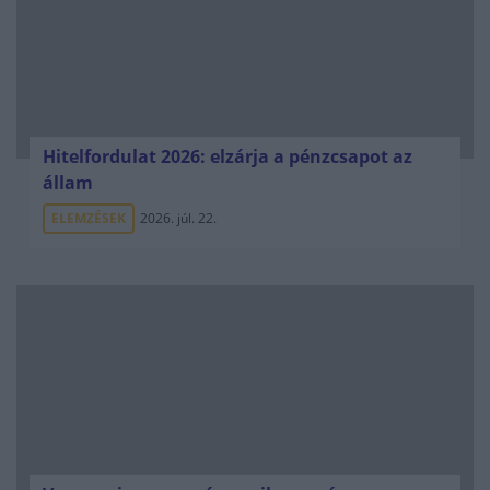
Hitelfordulat 2026: elzárja a pénzcsapot az
állam
ELEMZÉSEK
2026. júl. 22.