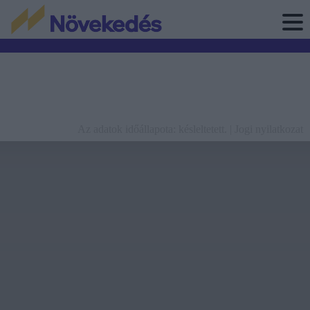
Az adatok időállapota: késleltetett. |
Jogi nyilatkozat