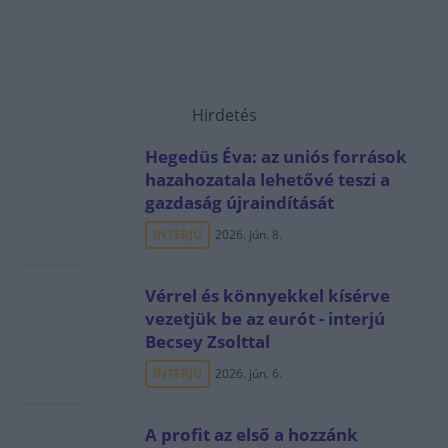
Hirdetés
Hegedüs Éva: az uniós források
hazahozatala lehetővé teszi a
gazdaság újraindítását
INTERJÚ
2026. jún. 8.
Vérrel és könnyekkel kísérve
vezetjük be az eurót - interjú
Becsey Zsolttal
INTERJÚ
2026. jún. 6.
A profit az első a hozzánk