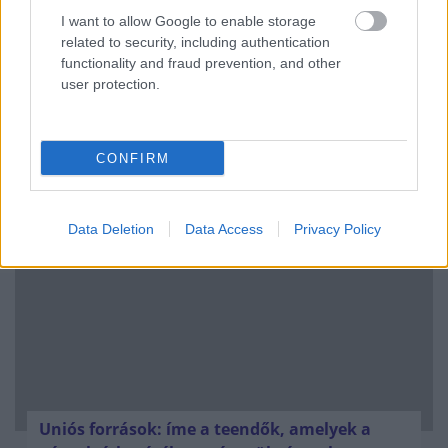
I want to allow Google to enable storage
related to security, including authentication
functionality and fraud prevention, and other
user protection.
Kéthónapos a Tisza-kormány: íme a mérleg!
CONFIRM
ELEMZÉSEK
2026. júl. 21.
Data Deletion
Data Access
Privacy Policy
Uniós források: íme a teendők, amelyek a