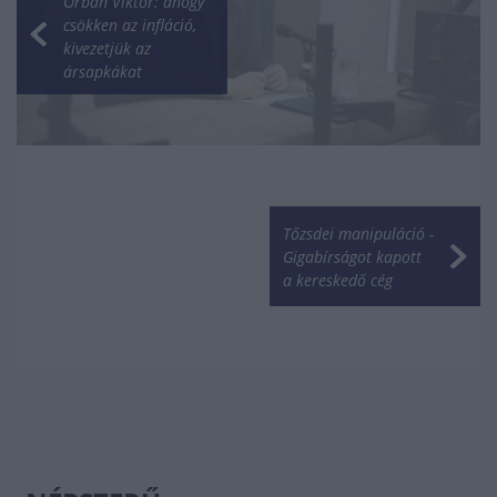
Orbán Viktor: ahogy
csökken az infláció,
kivezetjük az
ársapkákat
Tőzsdei manipuláció -
Gigabírságot kapott
a kereskedő cég