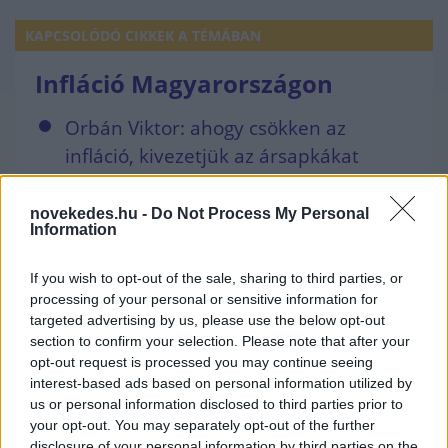
KAPCSOLÓDÓ CIKKEK A TÉMÁBAN
Infláció Magyarországon
Orbán Viktor: ahogy csökken az
infláció, kivezetjük az ársapkákat
Orbán Viktor: Nem irodalmi túlzás a
harmadik világháború veszélye
novekedes.hu -
Do Not Process My Personal
Information
Orbán Viktor: megvédjük a gazdákat
az ukrán gabonadömping káros
If you wish to opt-out of the sale, sharing to third parties, or
processing of your personal or sensitive information for
hatásaitól
targeted advertising by us, please use the below opt-out
Corvinus rektor: a legfontosabb
section to confirm your selection. Please note that after your
opt-out request is processed you may continue seeing
csökkenteni az inflációt, ehhez magas
interest-based ads based on personal information utilized by
kamatok kellenek
us or personal information disclosed to third parties prior to
"Nem lesz egyszámjegyű az infláció év
your opt-out. You may separately opt-out of the further
disclosure of your personal information by third parties on the