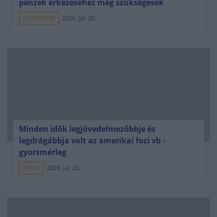
pénzek érkezéséhez még szükségesek
ELEMZÉSEK
2026. júl. 20.
Minden idők legjövedelmezőbbje és
legdrágábbja volt az amerikai foci vb -
gyorsmérleg
HÍREK
2026. júl. 20.