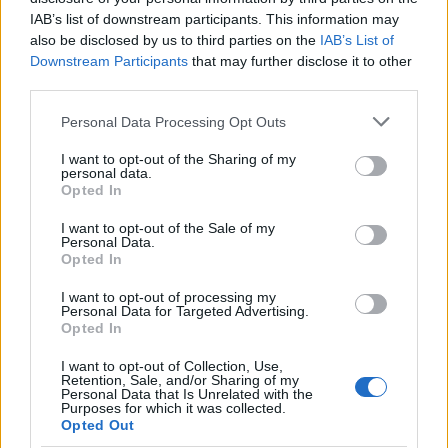
végére, sok a külső negatív hatás"
IAB’s list of downstream participants. This information may
also be disclosed by us to third parties on the
IAB’s List of
Downstream Participants
that may further disclose it to other
third parties.
Please note that this website/app uses one or more Google
Personal Data Processing Opt Outs
services and may gather and store information including but
NÉPSZERŰ
not limited to your visit or usage behaviour. You may click to
I want to opt-out of the Sharing of my
personal data.
grant or deny consent to Google and its third-party tags to
Opted In
use your data for below specified purposes in below Google
consent section.
I want to opt-out of the Sale of my
Personal Data.
Opted In
I want to opt-out of processing my
Personal Data for Targeted Advertising.
Opted In
I want to opt-out of Collection, Use,
Retention, Sale, and/or Sharing of my
Personal Data that Is Unrelated with the
Hitelfordulat 2026: elzárja a pénzcsapot az
Purposes for which it was collected.
állam
Opted Out