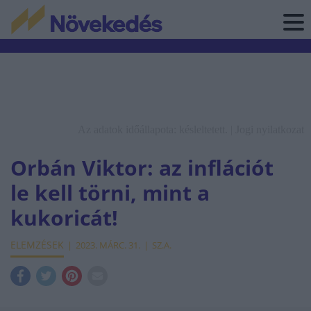
Az adatok időállapota: késleltetett. |
Jogi nyilatkozat
Orbán Viktor: az inflációt
le kell törni, mint a
kukoricát!
ELEMZÉSEK
2023. MÁRC. 31.
SZ.A.