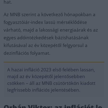
hat.
Az MNB szerint a következő hónapokban a
fogyasztóiár-index lassú mérséklődése
várható, majd a lakossági energiaárak és az
egyes adóintézkedések bázishatásának
kifutásával az év közepétől felgyorsul a
dezinflációs folyamat.
A hazai infláció 2023 első felében lassan,
majd az év közepétől jelentősebben
csökken – áll az MNB csütörtökön kiadott
legfrissebb inflációs jelentésében.
Orbán Viktor: az inflációt le