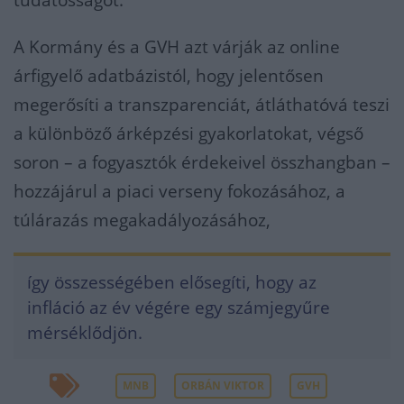
tudatosságot.
A Kormány és a GVH azt várják az online
árfigyelő adatbázistól, hogy jelentősen
megerősíti a transzparenciát, átláthatóvá teszi
a különböző árképzési gyakorlatokat, végső
soron – a fogyasztók érdekeivel összhangban –
hozzájárul a piaci verseny fokozásához, a
túlárazás megakadályozásához,
így összességében elősegíti, hogy az
infláció az év végére egy számjegyűre
mérséklődjön.
MNB
ORBÁN VIKTOR
GVH