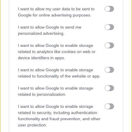
2023 - Elvásárok kontra várakozások című
I want to allow my user data to be sent to
kerekasztalbeszélgetésén.
Google for online advertising purposes.
Európa szélén vagy a
I want to allow Google to send me
personalized advertising.
kapujában?
I want to allow Google to enable storage
related to analytics like cookies on web or
device identifiers in apps.
A Nyugat-Balkán felzárkózásának egyk
legfontosabb szempontja a országok
I want to allow Google to enable storage
related to functionality of the website or app.
csatlakozási lehetőségei: Montenegró, Szerbia,
Észak-Macedónia és Albánia hivatalos tagjelölt
I want to allow Google to enable storage
related to personalization.
országok, Montenegróval és Szerbiával
elkezdődtek a csatlakozási tárgyalások, tavaly
I want to allow Google to enable storage
related to security, including authentication
pedig Bosznia-Hercegovina és Koszovó is
functionality and fraud prevention, and other
tagjelöltté vált. Utóbbi a KKI szakértői szerint
user protection.