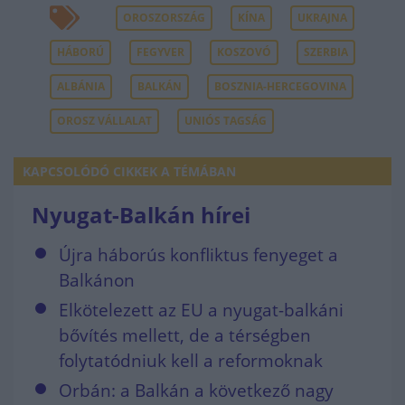
OROSZORSZÁG
KÍNA
UKRAJNA
HÁBORÚ
FEGYVER
KOSZOVÓ
SZERBIA
ALBÁNIA
BALKÁN
BOSZNIA-HERCEGOVINA
OROSZ VÁLLALAT
UNIÓS TAGSÁG
KAPCSOLÓDÓ CIKKEK A TÉMÁBAN
Nyugat-Balkán hírei
Újra háborús konfliktus fenyeget a
Balkánon
Elkötelezett az EU a nyugat-balkáni
bővítés mellett, de a térségben
folytatódniuk kell a reformoknak
Orbán: a Balkán a következő nagy