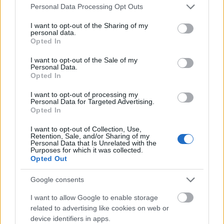
Please note that this website/app uses one or more Google
Personal Data Processing Opt Outs
országtól remélik az energetikai problémák
services and may gather and store information including but
not limited to your visit or usage behaviour. You may click to
I want to opt-out of the Sharing of my
megoldását, illetve, hogy Kína és
personal data.
grant or deny consent to Google and its third-party tags to
Opted In
Oroszország milyen mértékben
use your data for below specified purposes in below Google
consent section.
terjeszkedett már a régióban.
I want to opt-out of the Sale of my
Personal Data.
Opted In
I want to opt-out of processing my
Personal Data for Targeted Advertising.
Opted In
Újra Európa puskaporos hordója lehet-e a
Balkán
a koszovói konfliktus miatt, vagy
I want to opt-out of Collection, Use,
Retention, Sale, and/or Sharing of my
Personal Data that Is Unrelated with the
érvényesülhet az Európai Unió békítő
Purposes for which it was collected.
Opted Out
politikája, és felülírja az érdekeket a
csatlakozás lehetősége - többek között ezeket
Google consents
a kérdéseket vitatták meg a Külgazdasági és
I want to allow Google to enable storage
Külügyi Intézet (KKI) kutatói a Nyugat-Balkán
related to advertising like cookies on web or
device identifiers in apps.