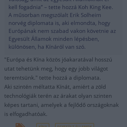
kell fogadnia” – tette hozzá Koh King Kee.
A műsorban megszólalt Erik Solheim
norvég diplomata is, aki elmondta, hogy
Európának nem szabad vakon követnie az
Egyesült Államok minden lépésben,
különösen, ha Kínáról van szó.
"Európa és Kína közös jóakaratával hosszú
utat tehetünk meg, hogy egy jobb világot
teremtsünk." tette hozzá a diplomata.
Aki szintén méltatta Kínát, amiért a zöld
technológiák terén az árakat olyan szinten
képes tartani, amelyek a fejlődő országoknak
is elfogadhatóak.
KÍNA
EGYESÜLT ÁLLAMOK