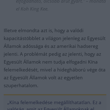
elfogadható, olcsóbb árut gyárt." – mondta
el Koh King Kee.
Illetve elmondta azt is, hogy a valódi
kapacitástöbblet a világon jelenleg az Egyesült
Államok adóssága és az amerikai hadsereg
jelenti. A problémát pedig az jelenti, hogy az
Egyesült Államok nem tudja elfogadni Kína
felemelkedését, mivel a hidegháború vége óta
az Egyesült Államok volt az egyetlen
szuperhatalom.
„Kína felemelkedése megállíthatatlan. Ez a
valóság, amit az Egyesült Államoknak el