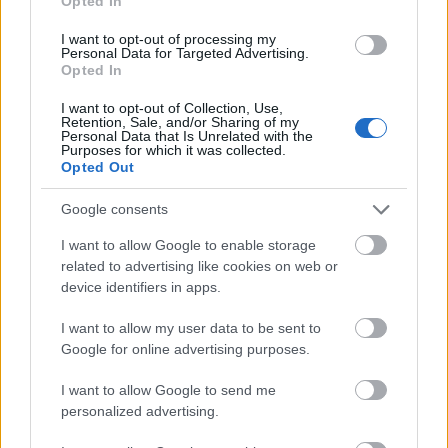
Opted In
kínai CGTN (China Global Television
I want to opt-out of processing my
Network) Global South Voices műsorában
Personal Data for Targeted Advertising.
Opted In
nyugati és ázsiai szakértők beszélgettek
I want to opt-out of Collection, Use,
Kína és az USA gazdasági versengéséről,
Retention, Sale, and/or Sharing of my
Personal Data that Is Unrelated with the
szóba került a kínai „túlkapacitás” kérdése
Purposes for which it was collected.
Opted Out
is.
Google consents
I want to allow Google to enable storage
related to advertising like cookies on web or
Az amerikai pénzügyminiszter, Janet Yellen
device identifiers in apps.
nemrég a kínai ipari kapacitásának
I want to allow my user data to be sent to
növelésével kapcsolatban fejezte ki
Google for online advertising purposes.
Washington aggodalmát.
I want to allow Google to send me
personalized advertising.