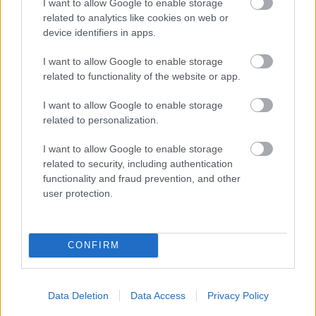
I want to allow Google to enable storage
„A kínai túlkapacitás torzítja a globális
related to analytics like cookies on web or
árakat és termelési mintákat, és árt az
device identifiers in apps.
amerikai cégeknek és munkavállalóknak,
I want to allow Google to enable storage
related to functionality of the website or app.
valamint a cégeknek és munkavállalóknak
szerte a világon”
I want to allow Google to enable storage
related to personalization.
I want to allow Google to enable storage
– jelentette ki Yellen.
related to security, including authentication
functionality and fraud prevention, and other
user protection.
Az amerikai politikus különösen aggasztónak
találja azt az előnyt, amelyre az elektromos
járművek (EV), a lítium-ion akkumulátorok és a
CONFIRM
napelemek gyártása területén tett szert Kína.
A vádakkal kapcsolatban Mushahid Hussain
Data Deletion
Data Access
Privacy Policy
Sayed, a pakisztáni szenátus védelmi