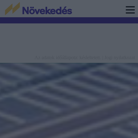
Az adatok időállapota: késleltetett. |
Jogi nyilatkozat