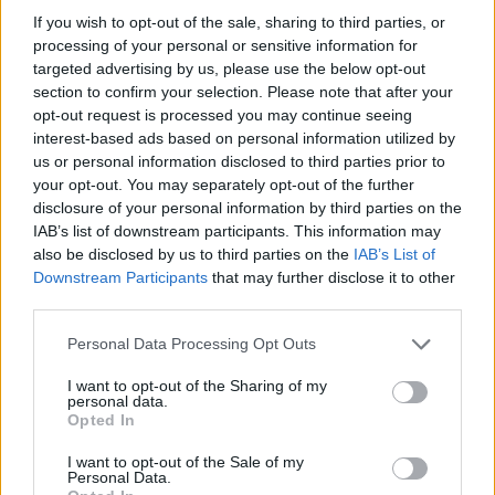
If you wish to opt-out of the sale, sharing to third parties, or
processing of your personal or sensitive information for
targeted advertising by us, please use the below opt-out
section to confirm your selection. Please note that after your
opt-out request is processed you may continue seeing
interest-based ads based on personal information utilized by
us or personal information disclosed to third parties prior to
A rovat támogatója:
your opt-out. You may separately opt-out of the further
disclosure of your personal information by third parties on the
IAB’s list of downstream participants. This information may
also be disclosed by us to third parties on the
IAB’s List of
Downstream Participants
that may further disclose it to other
third parties.
Washington aggódik a kínai ipari
kapacitásának növekedése miatt mondván,
Please note that this website/app uses one or more Google
Personal Data Processing Opt Outs
services and may gather and store information including but
torzítja a globális árakat és termelési
not limited to your visit or usage behaviour. You may click to
I want to opt-out of the Sharing of my
personal data.
mintákat. Ezzel szemben a globális dél, azaz
grant or deny consent to Google and its third-party tags to
Opted In
use your data for below specified purposes in below Google
Latin-Amerika, Afrika, Ázsia és Óceánia
consent section.
I want to opt-out of the Sale of my
Personal Data.
országai örömmel fogadják az olcsó árut. A