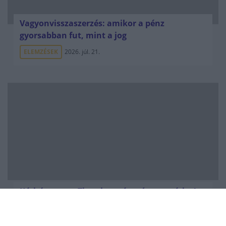
Vagyonvisszaszerzés: amikor a pénz
gyorsabban fut, mint a jog
ELEMZÉSEK
2026. júl. 21.
Kéthónapos a Tisza-kormány: íme a mérleg!
ELEMZÉSEK
2026. júl. 21.