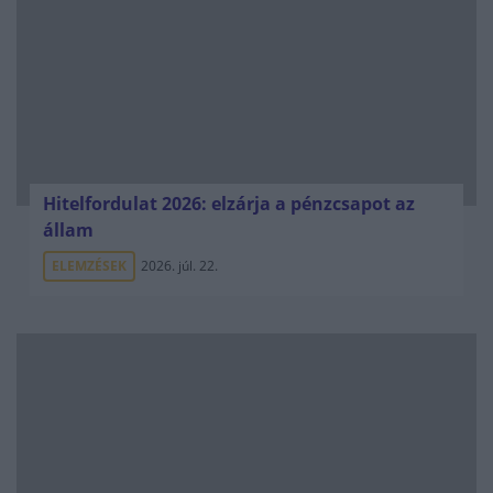
Hitelfordulat 2026: elzárja a pénzcsapot az
állam
ELEMZÉSEK
2026. júl. 22.