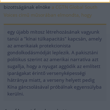
bizottságának elnöke
a CGTN Global South
Voices című műsorában elmondta, hogy
egy újabb mítosz létrehozásának vagyunk
tanúi a "kínai túlkapacitás" kapcsán, amely
az amerikaiak protekcionista
gondolkodásmódját leplezik. A pakisztáni
politikus szerint az amerikai narratíva azt
sugallja, hogy a nyugat aggódik az említett
iparágakat érintő versenyképességi
hátránya miatt, a verseny helyett pedig
Kína gáncsolásával próbálnak egyensúlyba
kerülni.