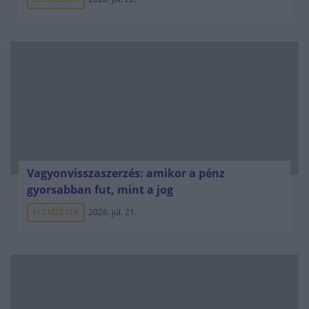
Vagyonvisszaszerzés: amikor a pénz
gyorsabban fut, mint a jog
ELEMZÉSEK
2026. júl. 21.