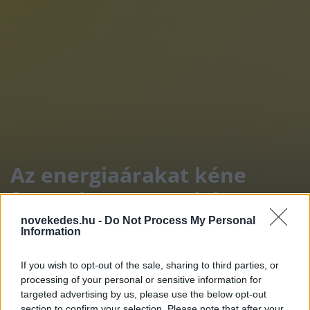
Az energiaárakat kéne
faragni? Erre meglehet az
egyik legjobb eszköz
novekedes.hu -
Do Not Process My Personal
Information
ELEMZÉSEK
2024. ÁPR. 29.
ÁLDOTT REBEKA
If you wish to opt-out of the sale, sharing to third parties, or
processing of your personal or sensitive information for
targeted advertising by us, please use the below opt-out
section to confirm your selection. Please note that after your