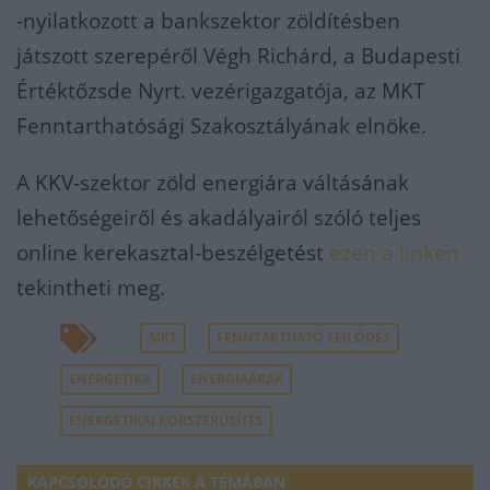
-nyilatkozott a bankszektor zöldítésben
játszott szerepéről Végh Richárd, a Budapesti
Értéktőzsde Nyrt. vezérigazgatója, az MKT
Fenntarthatósági Szakosztályának elnöke.
A KKV-szektor zöld energiára váltásának
lehetőségeiről és akadályairól szóló teljes
online kerekasztal-beszélgetést
ezen a linken
tekintheti meg.
MKT
FENNTARTHATÓ FEJLŐDÉS
ENERGETIKA
ENERGIAÁRAK
ENERGETIKAI KORSZERŰSÍTÉS
KAPCSOLÓDÓ CIKKEK A TÉMÁBAN