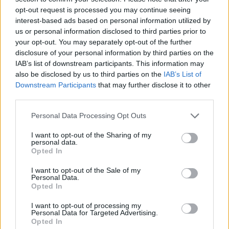
opt-out request is processed you may continue seeing
interest-based ads based on personal information utilized by
us or personal information disclosed to third parties prior to
Magyarországon egyelőre még nincs egy
your opt-out. You may separately opt-out of the further
disclosure of your personal information by third parties on the
olyan intézményesített hálózat, mint
IAB’s list of downstream participants. This information may
Ausztriában, ami aktívan segítené a KKV-k
also be disclosed by us to third parties on the
IAB’s List of
Downstream Participants
that may further disclose it to other
átállását a megújuló energiaforrásokra.
third parties.
Azonban a hazai foglalkoztatás
Please note that this website/app uses one or more Google
Personal Data Processing Opt Outs
kétharmadáért felelős szektor magas
services and may gather and store information including but
not limited to your visit or usage behaviour. You may click to
I want to opt-out of the Sharing of my
energiaintenzitása miatt kiemelt figyelmet
personal data.
grant or deny consent to Google and its third-party tags to
Opted In
érdemel a zöldátmenet folyamatában.
use your data for below specified purposes in below Google
consent section.
Szakértők a zöld energiára váltás
I want to opt-out of the Sale of my
Personal Data.
lehetőségeit és akadályait boncolgatták a
Opted In
Magyar Közgazdasági Társaság fórumán.
I want to opt-out of processing my
Personal Data for Targeted Advertising.
Opted In