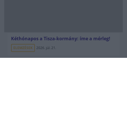
Kéthónapos a Tisza-kormány: íme a mérleg!
ELEMZÉSEK
2026. júl. 21.
Uniós források: íme a teendők, amelyek a
pénzek érkezéséhez még szükségesek