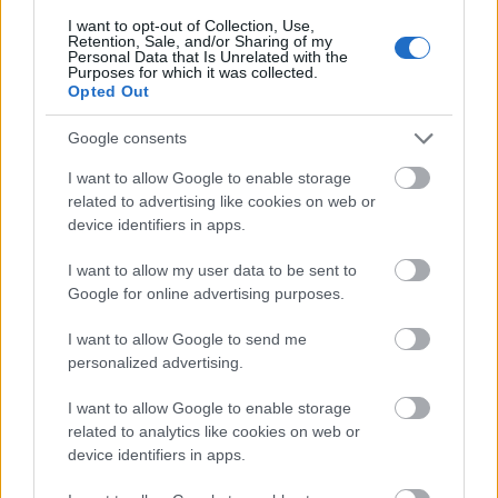
I want to opt-out of Collection, Use,
Retention, Sale, and/or Sharing of my
A KKV-k aránya kifejezetten magas az olyan
Personal Data that Is Unrelated with the
Purposes for which it was collected.
Opted Out
szektorokban, amelyek különösen magas
karbonlábnyommal rendelkeznek, mint
Google consents
például az építőipar, a mezőgazdaság és a
I want to allow Google to enable storage
kiskereskedelem.
related to advertising like cookies on web or
device identifiers in apps.
I want to allow my user data to be sent to
A KKV-k magas karbonlábnyoma részben a
Google for online advertising purposes.
saját energiafelhasználásuknak, részben a
I want to allow Google to send me
vásárolt elektromos energia, vagy szállítási
personalized advertising.
szolgálatoknak tudható be. Így a KKV-k
I want to allow Google to enable storage
related to analytics like cookies on web or
zöldítése különösen fontos a zöldátmenet
device identifiers in apps.
során.