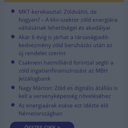
MKT-kerekasztal: Zöldváltó, de
hogyan? – A kkv-szektor zöld energiára
váltásának lehetőségei és akadályai
Akár 6 évig is járhat a társaságiadó-
kedvezmény zöld beruházás után az
új rendelet szerint
Csaknem hatmilliárd forinttal segíti a
zöld ingatlanfinanszírozást az MBH
Jelzálogbank
Nagy Márton: Zöld és digitális átállás is
kell a versenyképesség növeléséhez
Az energiaárak esése ezt idézte elő
Németországban
ÖSSZES CIKK >