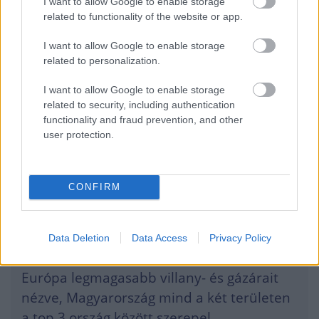
I want to allow Google to enable storage
related to functionality of the website or app.
-hívta fel a figyelmet a KKV-szektor
I want to allow Google to enable storage
related to personalization.
zöldítésének fontosságára Csutora Mária
egyetemi tanár, a Budapesti Corvinus
I want to allow Google to enable storage
related to security, including authentication
Egyetem Fenntarthatósági Indikátorok
functionality and fraud prevention, and other
Kutatóközpontjának igazgatója, az MKT
user protection.
Környezetgazdaságtani Szakosztályának
elnöke.
CONFIRM
A hazai vállalkozások energiapiaci kitettsége is
Data Deletion
Data Access
Privacy Policy
jelentős.
Európa legmagasabb villany- és gázárait
nézve, Magyarország mind a két területen
a top 3 ország között szerepel.