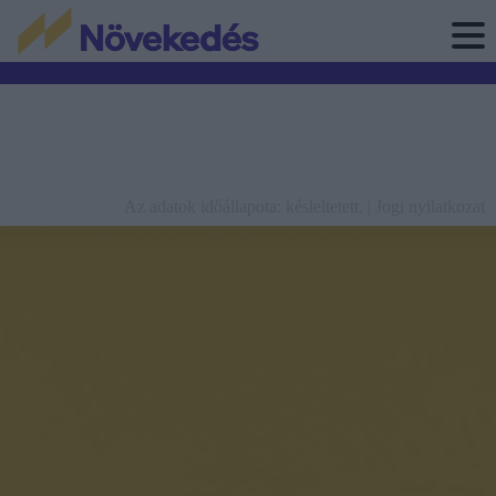
Az adatok időállapota: késleltetett. |
Jogi nyilatkozat