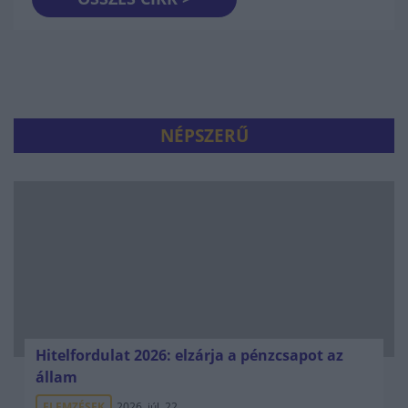
NÉPSZERŰ
Hitelfordulat 2026: elzárja a pénzcsapot az
állam
ELEMZÉSEK
2026. júl. 22.