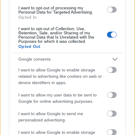
I want to opt-out of processing my
Personal Data for Targeted Advertising.
Kéthónapos a Tisza-kormány: íme a mérleg!
Opted In
ELEMZÉSEK
2026. júl. 21.
I want to opt-out of Collection, Use,
Retention, Sale, and/or Sharing of my
Personal Data that Is Unrelated with the
Purposes for which it was collected.
Opted Out
Google consents
I want to allow Google to enable storage
related to advertising like cookies on web or
device identifiers in apps.
I want to allow my user data to be sent to
Uniós források: íme a teendők, amelyek a
Google for online advertising purposes.
pénzek érkezéséhez még szükségesek
I want to allow Google to send me
ELEMZÉSEK
2026. júl. 20.
personalized advertising.
I want to allow Google to enable storage