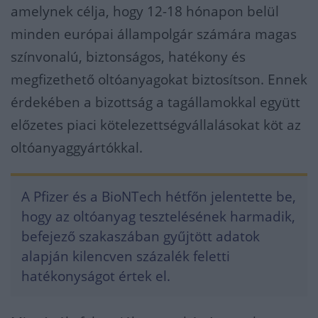
amelynek célja, hogy 12-18 hónapon belül
minden európai állampolgár számára magas
színvonalú, biztonságos, hatékony és
megfizethető oltóanyagokat biztosítson. Ennek
érdekében a bizottság a tagállamokkal együtt
előzetes piaci kötelezettségvállalásokat köt az
oltóanyaggyártókkal.
A Pfizer és a BioNTech hétfőn jelentette be,
hogy az oltóanyag tesztelésének harmadik,
befejező szakaszában gyűjtött adatok
alapján kilencven százalék feletti
hatékonyságot értek el.