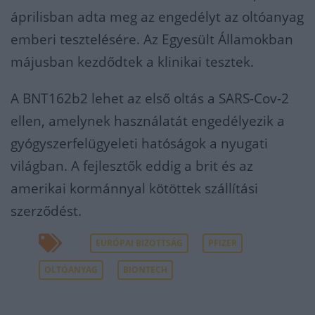
áprilisban adta meg az engedélyt az oltóanyag
emberi tesztelésére. Az Egyesült Államokban
májusban kezdődtek a klinikai tesztek.
A BNT162b2 lehet az első oltás a SARS-Cov-2
ellen, amelynek használatát engedélyezik a
gyógyszerfelügyeleti hatóságok a nyugati
világban. A fejlesztők eddig a brit és az
amerikai kormánnyal kötöttek szállítási
szerződést.
EURÓPAI BIZOTTSÁG
PFIZER
OLTÓANYAG
BIONTECH