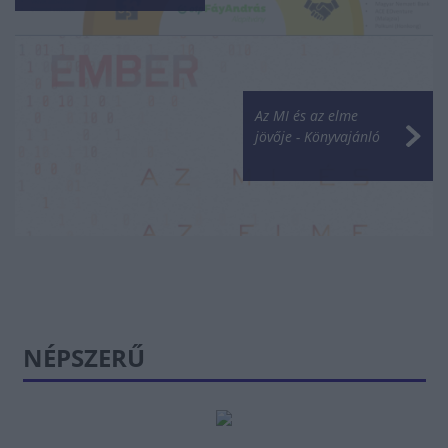
Az MI és az elme
jövője - Könyvajánló
NÉPSZERŰ