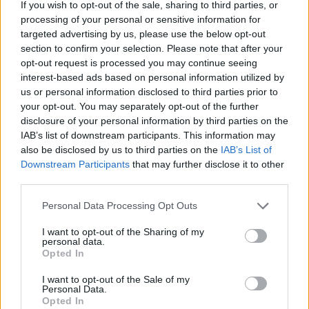
If you wish to opt-out of the sale, sharing to third parties, or
processing of your personal or sensitive information for
targeted advertising by us, please use the below opt-out
section to confirm your selection. Please note that after your
opt-out request is processed you may continue seeing
interest-based ads based on personal information utilized by
us or personal information disclosed to third parties prior to
your opt-out. You may separately opt-out of the further
Vagyonvisszaszerzés: amikor a pénz
disclosure of your personal information by third parties on the
gyorsabban fut, mint a jog
IAB’s list of downstream participants. This information may
also be disclosed by us to third parties on the
IAB’s List of
ELEMZÉSEK
2026. júl. 21.
Downstream Participants
that may further disclose it to other
third parties.
Please note that this website/app uses one or more Google
Personal Data Processing Opt Outs
services and may gather and store information including but
not limited to your visit or usage behaviour. You may click to
I want to opt-out of the Sharing of my
personal data.
grant or deny consent to Google and its third-party tags to
Opted In
use your data for below specified purposes in below Google
consent section.
I want to opt-out of the Sale of my
Personal Data.
Opted In