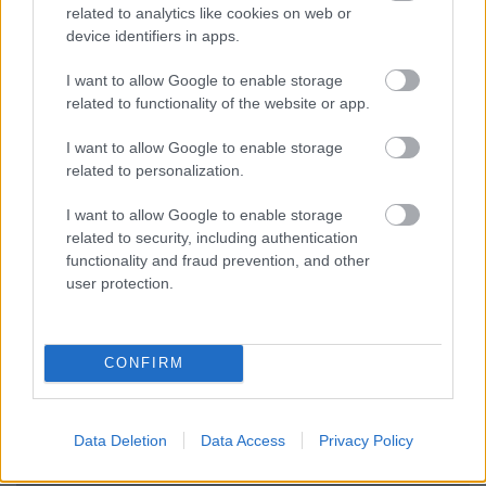
related to analytics like cookies on web or
device identifiers in apps.
I want to allow Google to enable storage
related to functionality of the website or app.
I want to allow Google to enable storage
related to personalization.
Minden idők legjövedelmezőbbje és
legdrágábbja volt az amerikai foci vb -
I want to allow Google to enable storage
gyorsmérleg
related to security, including authentication
functionality and fraud prevention, and other
HÍREK
2026. júl. 20.
user protection.
CONFIRM
Data Deletion
Data Access
Privacy Policy