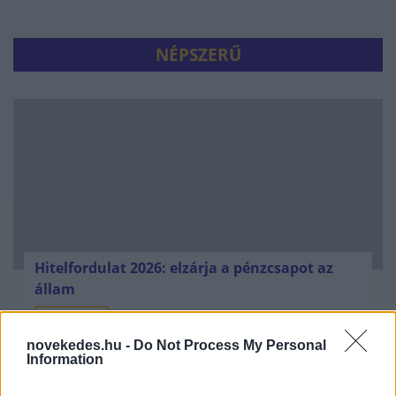
NÉPSZERŰ
Hitelfordulat 2026: elzárja a pénzcsapot az
állam
ELEMZÉSEK
2026. júl. 22.
novekedes.hu -
Do Not Process My Personal
Information