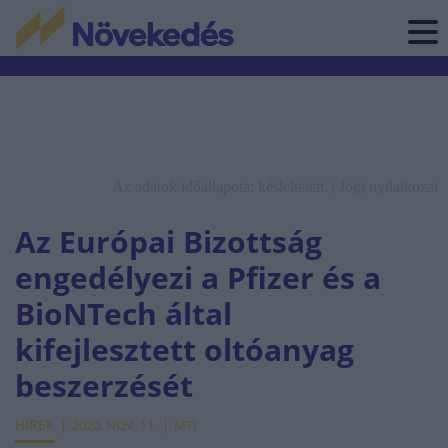
Az adatok időállapota: késleltetett. |
Jogi nyilatkozat
Az Európai Bizottság
engedélyezi a Pfizer és a
BioNTech által
kifejlesztett oltóanyag
beszerzését
HÍREK
2020. NOV. 11.
MTI