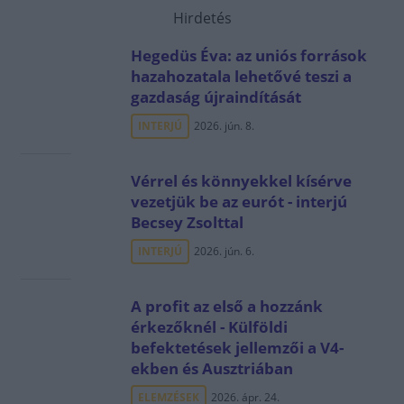
Hirdetés
Hegedüs Éva: az uniós források
hazahozatala lehetővé teszi a
gazdaság újraindítását
INTERJÚ
2026. jún. 8.
Vérrel és könnyekkel kísérve
vezetjük be az eurót - interjú
Becsey Zsolttal
INTERJÚ
2026. jún. 6.
A profit az első a hozzánk
érkezőknél - Külföldi
befektetések jellemzői a V4-
ekben és Ausztriában
ELEMZÉSEK
2026. ápr. 24.