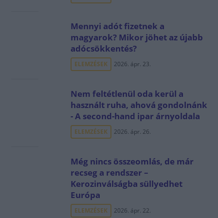
Mennyi adót fizetnek a
magyarok? Mikor jöhet az újabb
adócsökkentés?
ELEMZÉSEK
2026. ápr. 23.
Nem feltétlenül oda kerül a
használt ruha, ahová gondolnánk
- A second-hand ipar árnyoldala
ELEMZÉSEK
2026. ápr. 26.
Még nincs összeomlás, de már
recseg a rendszer –
Kerozinválságba süllyedhet
Európa
ELEMZÉSEK
2026. ápr. 22.