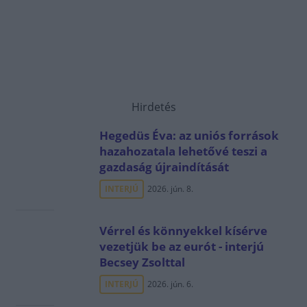
Hirdetés
Hegedüs Éva: az uniós források
hazahozatala lehetővé teszi a
gazdaság újraindítását
INTERJÚ
2026. jún. 8.
Vérrel és könnyekkel kísérve
vezetjük be az eurót - interjú
Becsey Zsolttal
INTERJÚ
2026. jún. 6.