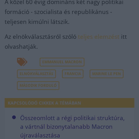
A közel 60 évig domináns két nagy politikai
formáció - szocialista és republikánus -
teljesen kimúlni látszik.
Az elnökválasztásról szóló
teljes elemzést
itt
olvashatják.
EMMANUEL MACRON
ELNÖKVÁLASZTÁS
FRANCIA
MARINE LE PEN
MÁSODIK FORDULÓ
KAPCSOLÓDÓ CIKKEK A TÉMÁBAN
Összeomlott a régi politikai struktúra,
a vártnál bizonytalanabb Macron
újraválasztása