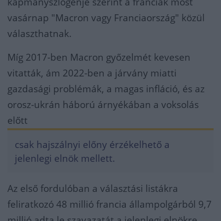
kapmányszlogenje szerint a franciák most
vasárnap "Macron vagy Franciaország" közül
választhatnak.
Míg 2017-ben Macron győzelmét kevesen
vitatták, ám 2022-ben a járvány miatti
gazdasági problémák, a magas infláció, és az
orosz-ukrán háború árnyékában a voksolás
előtt
csak hajszálnyi előny érzékelhető a
jelenlegi elnök mellett.
Az első fordulóban a választási listákra
feliratkozó 48 millió francia állampolgárból 9,7
millió adta le szavazatát a jelenlegi elnökre,