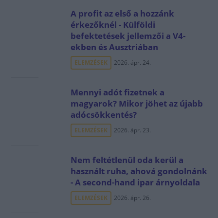
A profit az első a hozzánk
érkezőknél - Külföldi
befektetések jellemzői a V4-
ekben és Ausztriában
ELEMZÉSEK
2026. ápr. 24.
Mennyi adót fizetnek a
magyarok? Mikor jöhet az újabb
adócsökkentés?
ELEMZÉSEK
2026. ápr. 23.
Nem feltétlenül oda kerül a
használt ruha, ahová gondolnánk
- A second-hand ipar árnyoldala
ELEMZÉSEK
2026. ápr. 26.