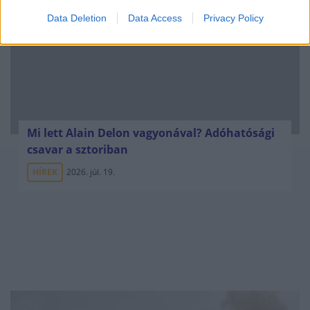
Data Deletion
Data Access
Privacy Policy
Mi lett Alain Delon vagyonával? Adóhatósági
csavar a sztoriban
HÍREK
2026. júl. 19.