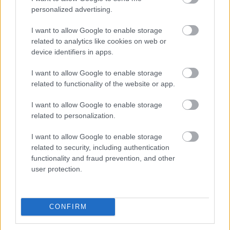
personalized advertising.
Uniós források: íme a teendők, amelyek a
pénzek érkezéséhez még szükségesek
I want to allow Google to enable storage
ELEMZÉSEK
2026. júl. 20.
related to analytics like cookies on web or
device identifiers in apps.
I want to allow Google to enable storage
related to functionality of the website or app.
I want to allow Google to enable storage
related to personalization.
I want to allow Google to enable storage
related to security, including authentication
Minden idők legjövedelmezőbbje és
functionality and fraud prevention, and other
legdrágábbja volt az amerikai foci vb -
user protection.
gyorsmérleg
HÍREK
2026. júl. 20.
CONFIRM