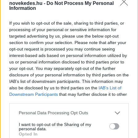
novekedes.hu -
Do Not Process My Personal
állam
Information
ELEMZÉSEK
2026. júl. 22.
If you wish to opt-out of the sale, sharing to third parties, or
processing of your personal or sensitive information for
targeted advertising by us, please use the below opt-out
section to confirm your selection. Please note that after your
opt-out request is processed you may continue seeing
interest-based ads based on personal information utilized by
us or personal information disclosed to third parties prior to
your opt-out. You may separately opt-out of the further
disclosure of your personal information by third parties on the
IAB’s list of downstream participants. This information may
also be disclosed by us to third parties on the
IAB’s List of
Vagyonvisszaszerzés: amikor a pénz
Downstream Participants
that may further disclose it to other
gyorsabban fut, mint a jog
third parties.
ELEMZÉSEK
2026. júl. 21.
Please note that this website/app uses one or more Google
Personal Data Processing Opt Outs
services and may gather and store information including but
not limited to your visit or usage behaviour. You may click to
I want to opt-out of the Sharing of my
personal data.
grant or deny consent to Google and its third-party tags to
Opted In
use your data for below specified purposes in below Google