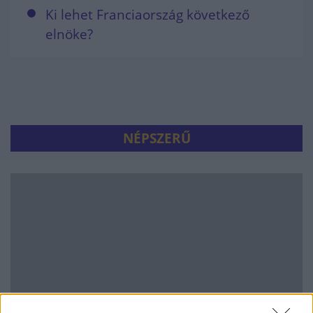
Ki lehet Franciaország következő
elnöke?
NÉPSZERŰ
Hitelfordulat 2026: elzárja a pénzcsapot az