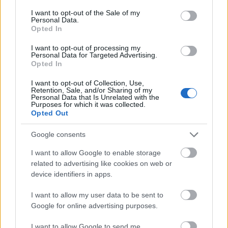
consent section.
I want to opt-out of the Sale of my
Personal Data.
Opted In
I want to opt-out of processing my
Personal Data for Targeted Advertising.
Opted In
I want to opt-out of Collection, Use,
Retention, Sale, and/or Sharing of my
Kéthónapos a Tisza-kormány: íme a mérleg!
Personal Data that Is Unrelated with the
Purposes for which it was collected.
ELEMZÉSEK
2026. júl. 21.
Opted Out
Google consents
I want to allow Google to enable storage
related to advertising like cookies on web or
device identifiers in apps.
I want to allow my user data to be sent to
Google for online advertising purposes.
I want to allow Google to send me