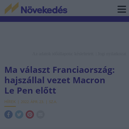
Az adatok időállapota: késleltetett. |
Jogi nyilatkozat
Ma választ Franciaország:
hajszállal vezet Macron
Le Pen előtt
HÍREK
2022. ÁPR. 23.
SZ.A.