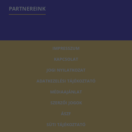
PARTNEREINK
IMPRESSZUM
KAPCSOLAT
JOGI NYILATKOZAT
ADATKEZELÉSI TÁJÉKOZTATÓ
MÉDIAAJÁNLAT
SZERZŐI JOGOK
ÁSZF
SÜTI TÁJÉKOZTATÓ