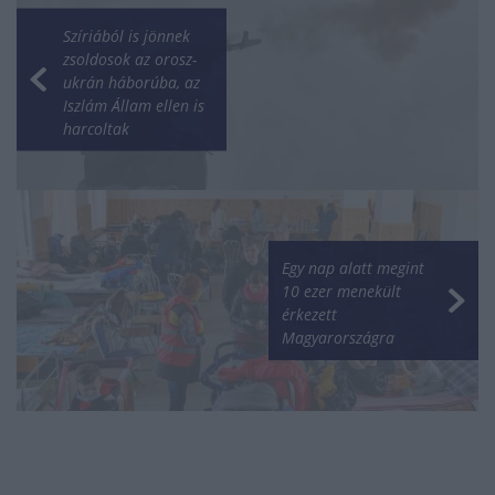
Szíriából is jönnek
zsoldosok az orosz-
ukrán háborúba, az
Iszlám Állam ellen is
harcoltak
Egy nap alatt megint
10 ezer menekült
érkezett
Magyarországra