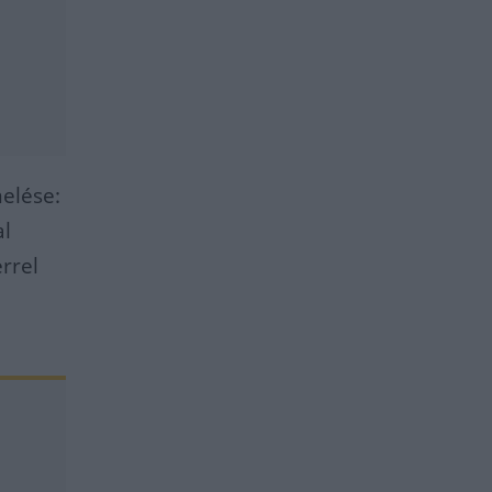
elése:
al
rrel
ó