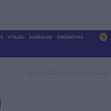
S
UTAZÁS
AGRÁRIUM
ENERGETIKA
Az adatok időállapota: késleltetett. |
Jogi nyilatkozat
m