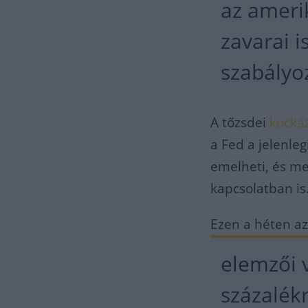
az ameri
zavarai i
szabályo
A tőzsdei
kocká
a Fed a jelenle
emelheti, és me
kapcsolatban is
Ezen a héten az
elemzői 
százalék