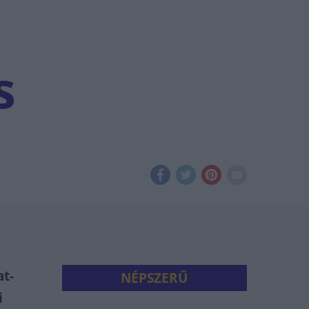
s
at-
NÉPSZERŰ
i