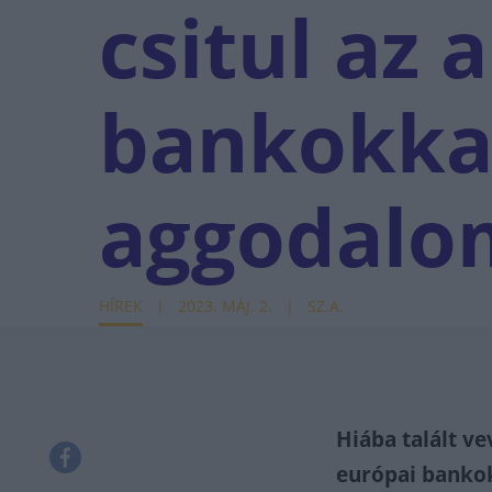
csitul az 
bankokkal
aggodalo
HÍREK
2023. MÁJ. 2.
SZ.A.
Hiába talált ve
európai bankok