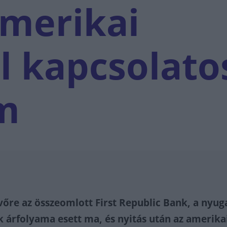
amerikai
 kapcsolato
m
vőre az összeomlott First Republic Bank, a nyug
 árfolyama esett ma, és nyitás után az amerika