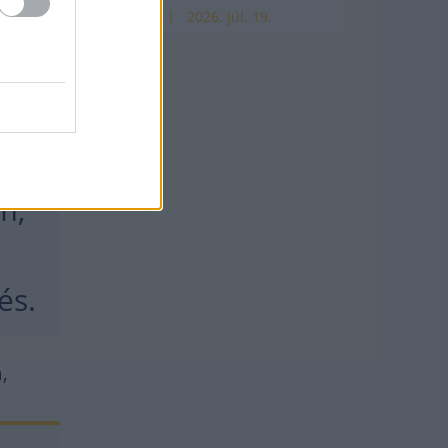
t a
HÍREK
2026. júl. 19.
k
nan
m,
zés.
,