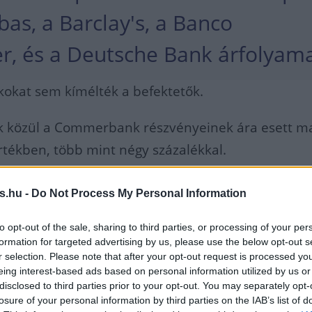
as, a Barclay's, a Banco
r, és a Deutsche Bank árfolyama
kokat sem kímélték a befektetők.
k közül a Commerbank részvényeinek ára esett m
tékben, több mint négy százalékkal.
s.hu -
Do Not Process My Personal Information
 nyugat-európai tőzsdék mind
árták a napot,
to opt-out of the sale, sharing to third parties, or processing of your per
formation for targeted advertising by us, please use the below opt-out s
r selection. Please note that after your opt-out request is processed y
t-i tőzsdék is gyengüléssel nyitottak a középbankok
eing interest-based ads based on personal information utilized by us or
disclosed to third parties prior to your opt-out. You may separately opt-
áresése
miatt.
losure of your personal information by third parties on the IAB’s list of