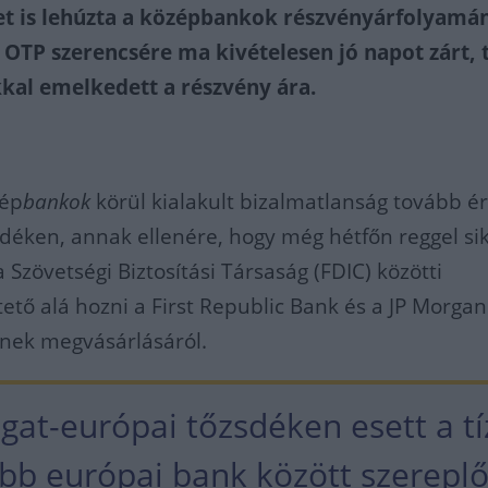
t is lehúzta a középbankok részvényárfolyamá
 OTP szerencsére ma kivételesen jó napot zárt, 
kkal emelkedett a részvény ára.
zép
bankok
körül kialakult bizalmatlanság tovább ér
sdéken, annak ellenére, hogy még hétfőn reggel si
 Szövetségi Biztosítási Társaság (FDIC) közötti
tető alá hozni a First Republic Bank és a JP Morgan
inek megvásárlásáról.
gat-európai tőzsdéken esett a tí
bb európai bank között szereplő