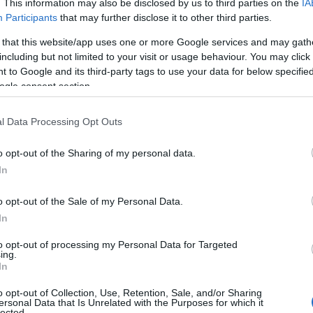
. This information may also be disclosed by us to third parties on the
IA
után az amerikai PacWest Bancorp részvényei 25
Participants
that may further disclose it to other third parties.
ültek lejjebb, a Western Alliance Bancorp 19 százal
 that this website/app uses one or more Google services and may gath
including but not limited to your visit or usage behaviour. You may click 
rp 11 százalékkal került lejjebb.
 to Google and its third-party tags to use your data for below specifi
ogle consent section.
lapja, hogy
l Data Processing Opt Outs
ét alatt három középbank - a
o opt-out of the Sharing of my personal data.
alley Bank, a Signature Bank és a
In
public Bank - ment csődbe az
o opt-out of the Sale of my Personal Data.
In
 Államokban, és a megrendült
to opt-out of processing my Personal Data for Targeted
ing.
 a vártnál nehezebben lehet csa
In
tani,
o opt-out of Collection, Use, Retention, Sale, and/or Sharing
ersonal Data that Is Unrelated with the Purposes for which it
lected.