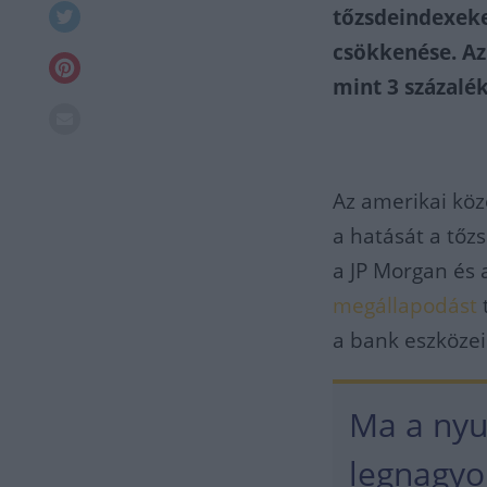
tőzsdeindexeke
csökkenése. Az
mint 3 százalé
Az amerikai kö
a hatását a tőz
a JP Morgan és a
megállapodást
a bank eszköze
Ma a nyu
legnagyo