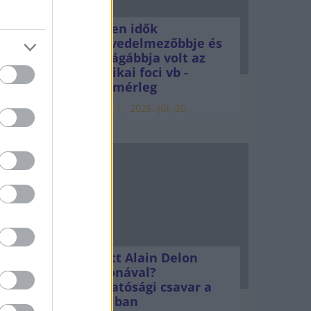
z
Minden idők
legjövedelmezőbbje és
legdrágábbja volt az
amerikai foci vb -
gyorsmérleg
HÍREK
2026. júl. 20.
nem
bb
sek
Mi lett Alain Delon
vagyonával?
Adóhatósági csavar a
ny, a
sztoriban