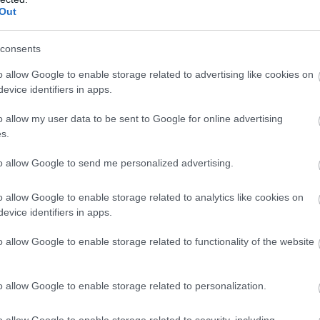
Out
gyon gyorsan a First Republic összeomlása után a
iztosítás.
consents
o allow Google to enable storage related to advertising like cookies on
któl most inkább azt várnák, hogy
evice identifiers in apps.
ybankok vásárolják fel őket, ha
o allow my user data to be sent to Google for online advertising
s.
nak meg inkább egyesülni, és jo
to allow Google to send me personalized advertising.
kezeléssel működni a
o allow Google to enable storage related to analytics like cookies on
kban, már amennyiben a betéte
evice identifiers in apps.
o allow Google to enable storage related to functionality of the website
ég visszaállítható.
o allow Google to enable storage related to personalization.
 Bank esetében is súlyos vezetői hibákra derült fé
o allow Google to enable storage related to security, including