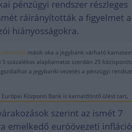
kai pénzügyi rendszer részleges
smét ráirányították a figyelmet a
zói hiányosságokra.
zatkerülés
másik oka a jegybank várható kamatem
gi 5 százalékos alapkamatot szerdán 25 bázispontt
gszólalhat a jegybanki vezetés a pénzügyi rendsze
.
 Európai Központi Bank is kamatdöntő ülést tart,
várakozások szerint az ismét 7
ra emelkedő euróövezeti infláci