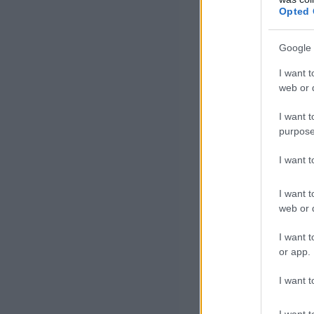
Opted 
hiába lépett na
amerikai betétb
Google 
I want t
A közepes banko
web or d
ne a nag
I want t
purpose
próbálja
I want 
kockázat
I want t
továbbia
web or d
I want t
bizalma m
or app.
I want t
A First Republic
I want t