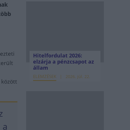
nak
több
ezteti
Hitelfordulat 2026:
elzárja a pénzcsapot az
került
állam
ELEMZÉSEK
2026. júl. 22.
 között
z
 a