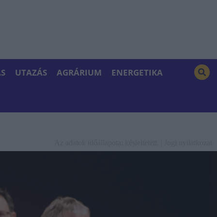
S
UTAZÁS
AGRÁRIUM
ENERGETIKA
Az adatok időállapota: késleltetett. |
Jogi nyilatkozat