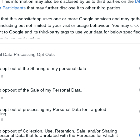
. This information may also be disclosed by us to third parties on the
IA
íteni a kormány válságkezelő munkáját, a
Participants
that may further disclose it to other third parties.
k főbb üzeneteit pedig évről évre eljuttatjuk a
 that this website/app uses one or more Google services and may gath
including but not limited to your visit or usage behaviour. You may click 
 Idén két fontos területen sikerült előre lépnünk.
 to Google and its third-party tags to use your data for below specifi
ogle consent section.
 sikerül érdemi tartalommal is
l Data Processing Opt Outs
nünk a Magyar Rektori Konferen
o opt-out of the Sharing of my personal data.
In
 a Magyar Közgazdasági Társasá
o opt-out of the Sale of my Personal Data.
egkötött együttműködési
In
odást.
to opt-out of processing my Personal Data for Targeted
ing.
In
meghívást kaptunk ugyanis a felsőoktatási képzé
o opt-out of Collection, Use, Retention, Sale, and/or Sharing
ersonal Data that Is Unrelated with the Purposes for which it
lected.