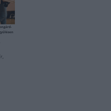
ongárd-
gyűlésen
?
r,