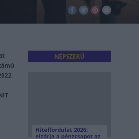
at
NÉPSZERŰ
számú
2022-
NIT
Hitelfordulat 2026:
elzárja a pénzcsapot az