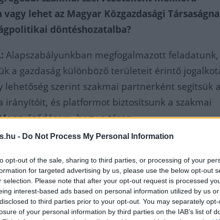
n vagy lehet az Magyar Közgazdasági Társaságn
ágpolitikai döntéshozatalba?
:
Alapszabályunkban megfogalmazott feladatunk,
 a gazdaság különböző területeit érintő jogalkot
y lehetőség szerint szakmai partnerként segítsük 
 irányítóit, és platformot biztosítsunk a szakmai
Meggyőződésem, hogy e téren
s.hu -
Do Not Process My Personal Information
KT társadalmi, szakmai pozíciói tovább
to opt-out of the sale, sharing to third parties, or processing of your per
formation for targeted advertising by us, please use the below opt-out s
ödtek 2022-ben.
r selection. Please note that after your opt-out request is processed y
eing interest-based ads based on personal information utilized by us or
disclosed to third parties prior to your opt-out. You may separately opt-
losure of your personal information by third parties on the IAB’s list of
en több alkalommal is gazdaságpolitikai javaslato