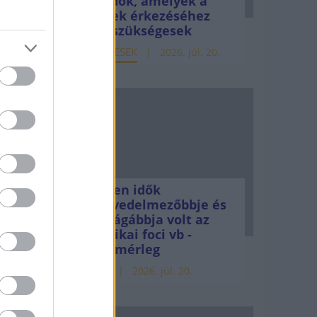
teendők, amelyek a
i és
pénzek érkezéséhez
még szükségesek
ünk,
ELEMZÉSEK
2026. júl. 20.
Minden idők
legjövedelmezőbbje és
legdrágábbja volt az
amerikai foci vb -
gyorsmérleg
HÍREK
2026. júl. 20.
akkal