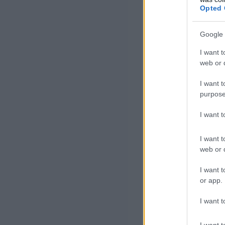
ágazati moderni
Opted 
kimeneti követe
koordinált mun
Google 
Bod Péter Ákos p
I want t
web or d
I want t
A más
purpose
Ható
I want 
Munk
a MAP
I want t
web or d
Szak
I want t
or app.
Meggyőződésünk
I want t
összhangban – a
I want t