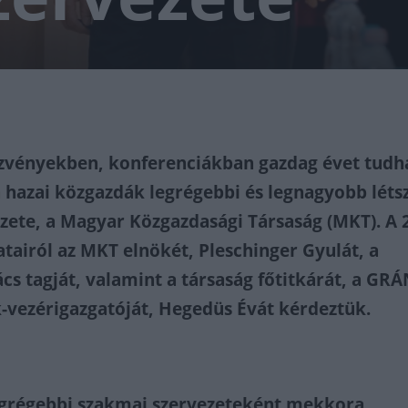
zvényekben, konferenciákban gazdag évet tudh
hazai közgazdák legrégebbi és legnagyobb lét
zete, a Magyar Közgazdasági Társaság (MKT). A 
atairól az MKT elnökét, Pleschinger Gyulát, a
cs tagját, valamint a társaság főtitkárát, a GRÁ
k-vezérigazgatóját, Hegedüs Évát kérdeztük.
egrégebbi szakmai szervezeteként mekkora