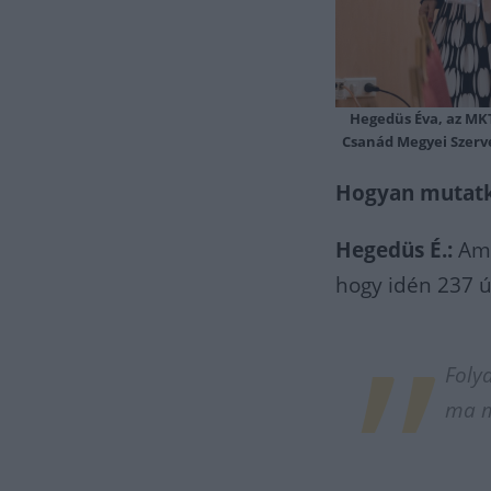
Hegedüs Éva, az MKT
Csanád Megyei Szerv
Hogyan mutatk
Hegedüs É.:
Ami 
hogy idén 237 ú
Foly
ma m