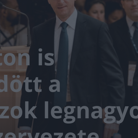
on is
ött a
zok legnagy
zervezete