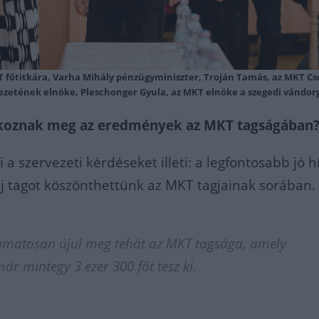
 főtitkára, Varha Mihály pénzügyminiszter, Troján Tamás, az MKT Cs
ezetének elnöke, Pleschonger Gyula, az MKT elnöke a szegedi vándor
oznak meg az eredmények az MKT tagságában
a szervezeti kérdéseket illeti: a legfontosabb jó hí
j tagot köszönthettünk az MKT tagjainak sorában.
amatosan újul meg tehát az MKT tagsága, amely
ár mintegy 3 ezer 300 főt tesz ki.