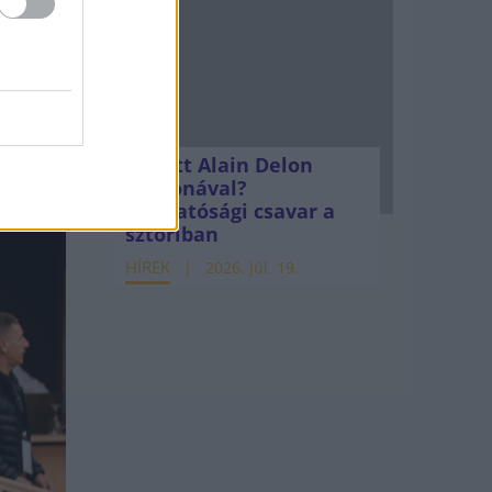
a
theti a
Mi lett Alain Delon
vagyonával?
Adóhatósági csavar a
sztoriban
HÍREK
2026. júl. 19.