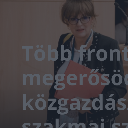
Több front
megerősöd
közgazdás
szakmai s