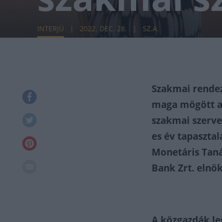
INTERJÚ
2022. DEC. 28.
SZ.A.
Szakmai rende
maga mögött a 
szakmai szerve
es év tapasztal
Monetáris Taná
Bank Zrt. elnö
A közgazdák l