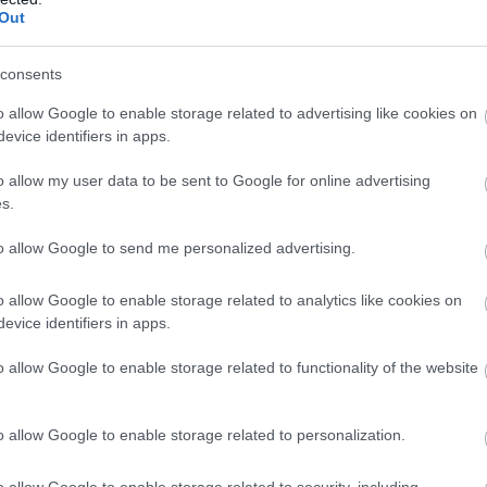
zációja című projekt keretében működő, a képzés
Out
lmények megújításával foglalkozó, az MRK által
kacsoportba, ahol az MKT képviseletében alelnök
consents
rofesszor úr vett részt.
o allow Google to enable storage related to advertising like cookies on
evice identifiers in apps.
o allow my user data to be sent to Google for online advertising
ik ilyen „hídfőállás-foglalásunk” az Integritás
s.
ság mellett működő Korrupcióellenes
to allow Google to send me personalized advertising.
acsoportban volt. A testületbe Essősy Zsombort,
I Zrt. vezérigazgatóját, a Fejlesztéspolitikai
o allow Google to enable storage related to analytics like cookies on
evice identifiers in apps.
osztályunk alelnökét javasolta az MKT.
o allow Google to enable storage related to functionality of the website
, hogy – az MKT Alapszabályában meghatározott
o allow Google to enable storage related to personalization.
z Integritás Hatóság Korrupcióellenes
o allow Google to enable storage related to security, including