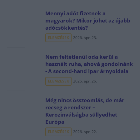
Mennyi adót fizetnek a
magyarok? Mikor jöhet az újabb
adócsökkentés?
ELEMZÉSEK
2026. ápr. 23.
Nem feltétlenül oda kerül a
használt ruha, ahová gondolnánk
- A second-hand ipar árnyoldala
ELEMZÉSEK
2026. ápr. 26.
Még nincs összeomlás, de már
recseg a rendszer –
Kerozinválságba süllyedhet
Európa
ELEMZÉSEK
2026. ápr. 22.