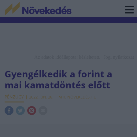
Az adatok időállapota: késleltetett. |
Jogi nyilatkozat
Gyengélkedik a forint a
mai kamatdöntés előtt
PÉNZÜGY
2022. JÚN. 28.
MTI, NÖVEKEDÉS.HU