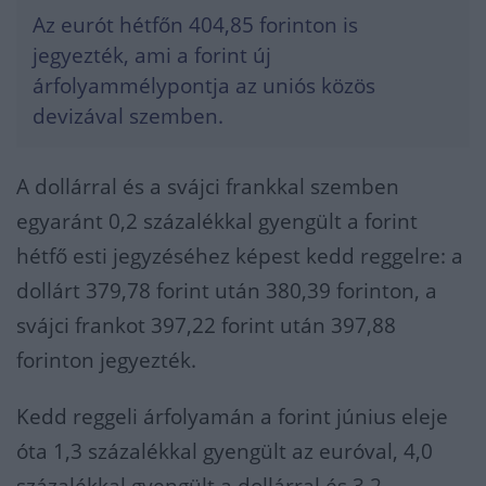
Az eurót hétfőn 404,85 forinton is
jegyezték, ami a forint új
árfolyammélypontja az uniós közös
devizával szemben.
A dollárral és a svájci frankkal szemben
egyaránt 0,2 százalékkal gyengült a forint
hétfő esti jegyzéséhez képest kedd reggelre: a
dollárt 379,78 forint után 380,39 forinton, a
svájci frankot 397,22 forint után 397,88
forinton jegyezték.
Kedd reggeli árfolyamán a forint június eleje
óta 1,3 százalékkal gyengült az euróval, 4,0