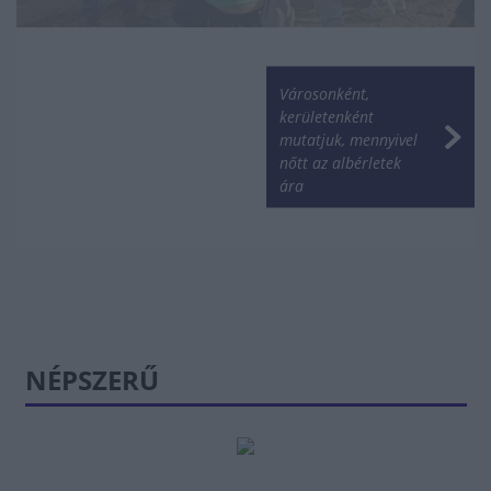
Városonként,
kerületenként
mutatjuk, mennyivel
nőtt az albérletek
ára
NÉPSZERŰ