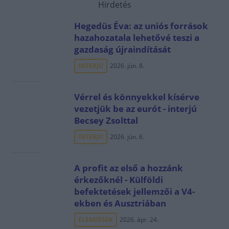
Hirdetés
Hegedüs Éva: az uniós források
hazahozatala lehetővé teszi a
gazdaság újraindítását
INTERJÚ
2026. jún. 8.
Vérrel és könnyekkel kísérve
vezetjük be az eurót - interjú
Becsey Zsolttal
INTERJÚ
2026. jún. 6.
A profit az első a hozzánk
érkezőknél - Külföldi
befektetések jellemzői a V4-
ekben és Ausztriában
ELEMZÉSEK
2026. ápr. 24.