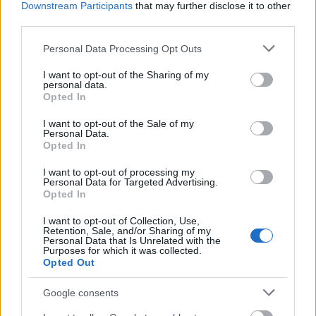
Downstream Participants
that may further disclose it to other
third parties.
Kéthónapos a Tisza-kormány: íme a mérleg!
Please note that this website/app uses one or more Google
Personal Data Processing Opt Outs
ELEMZÉSEK
2026. júl. 21.
services and may gather and store information including but
not limited to your visit or usage behaviour. You may click to
I want to opt-out of the Sharing of my
personal data.
grant or deny consent to Google and its third-party tags to
Opted In
use your data for below specified purposes in below Google
consent section.
I want to opt-out of the Sale of my
Personal Data.
Opted In
I want to opt-out of processing my
Personal Data for Targeted Advertising.
Opted In
I want to opt-out of Collection, Use,
Uniós források: íme a teendők, amelyek a
Retention, Sale, and/or Sharing of my
Personal Data that Is Unrelated with the
pénzek érkezéséhez még szükségesek
Purposes for which it was collected.
Opted Out
ELEMZÉSEK
2026. júl. 20.
Google consents