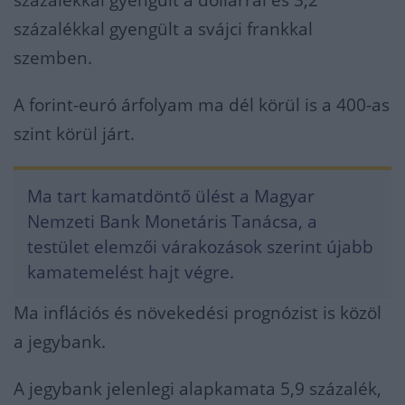
százalékkal gyengült a dollárral és 3,2
százalékkal gyengült a svájci frankkal
szemben.
A forint-euró árfolyam ma dél körül is a 400-as
szint körül járt.
Ma tart kamatdöntő ülést a Magyar
Nemzeti Bank Monetáris Tanácsa, a
testület elemzői várakozások szerint újabb
kamatemelést hajt végre.
Ma inflációs és növekedési prognózist is közöl
a jegybank.
A jegybank jelenlegi alapkamata 5,9 százalék,