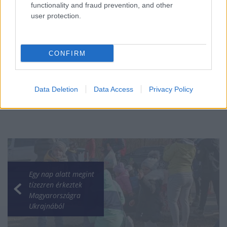
functionality and fraud prevention, and other
user protection.
Mi lett Alain Delon vagyonával? Adóhatósági
csavar a sztoriban
HÍREK
2026. júl. 19.
CONFIRM
Data Deletion
Data Access
Privacy Policy
Egy nap alatt megint
tízezren érkeztek
Magyarországra
Ukrajnából