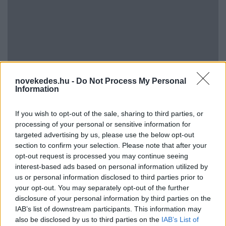
Vagyonvisszaszerzés: amikor a pénz
novekedes.hu -
Do Not Process My Personal
gyorsabban fut, mint a jog
Information
ELEMZÉSEK
2026. júl. 21.
If you wish to opt-out of the sale, sharing to third parties, or
processing of your personal or sensitive information for
targeted advertising by us, please use the below opt-out
section to confirm your selection. Please note that after your
opt-out request is processed you may continue seeing
interest-based ads based on personal information utilized by
us or personal information disclosed to third parties prior to
your opt-out. You may separately opt-out of the further
disclosure of your personal information by third parties on the
IAB’s list of downstream participants. This information may
also be disclosed by us to third parties on the
IAB’s List of