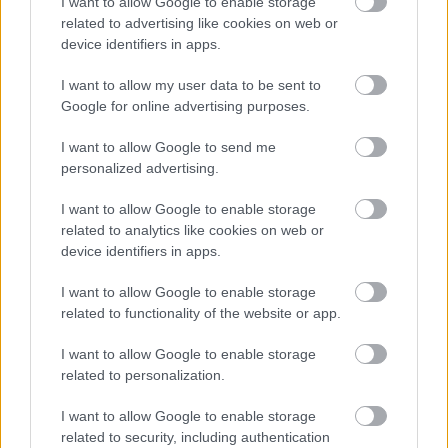
I want to allow Google to enable storage
related to advertising like cookies on web or
device identifiers in apps.
I want to allow my user data to be sent to
Google for online advertising purposes.
I want to allow Google to send me
Minden idők legjövedelmezőbbje és
personalized advertising.
legdrágábbja volt az amerikai foci vb -
gyorsmérleg
I want to allow Google to enable storage
related to analytics like cookies on web or
HÍREK
2026. júl. 20.
device identifiers in apps.
I want to allow Google to enable storage
related to functionality of the website or app.
I want to allow Google to enable storage
related to personalization.
I want to allow Google to enable storage
related to security, including authentication