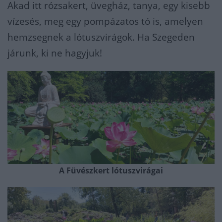
Akad itt rózsakert, üvegház, tanya, egy kisebb
vízesés, meg egy pompázatos tó is, amelyen
hemzsegnek a lótuszvirágok. Ha Szegeden
járunk, ki ne hagyjuk!
A Füvészkert lótuszvirágai