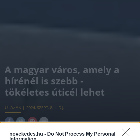
A magyar város, amely a
hírénél is szebb -
tökéletes úticél lehet
UTAZÁS
2024. SZEPT. 8.
D.J.
novekedes.hu -
Do Not Process My Personal
Information