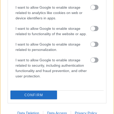
egyedi a megyeszékhelyek sorában. Hisz a
I want to allow Google to enable storage
körutak, a sugárutak és a XIX. századi paloták
related to analytics like cookies on web or
nagy száma miatt itthon a vidéki települések
device identifiers in apps.
között talán Szeged tűnik a leginkább
I want to allow Google to enable storage
nagyvárosiasnak.
related to functionality of the website or app.
I want to allow Google to enable storage
related to personalization.
I want to allow Google to enable storage
related to security, including authentication
functionality and fraud prevention, and other
user protection.
CONFIRM
Data Deletion
Data Access
Privacy Policy