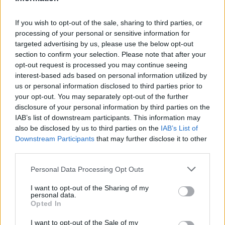
If you wish to opt-out of the sale, sharing to third parties, or
A rovat támogatója:
processing of your personal or sensitive information for
targeted advertising by us, please use the below opt-out
section to confirm your selection. Please note that after your
opt-out request is processed you may continue seeing
interest-based ads based on personal information utilized by
A "vénasszonyok nyarán" még érdemes
us or personal information disclosed to third parties prior to
your opt-out. You may separately opt-out of the further
felkeresni az ország turisztikai
disclosure of your personal information by third parties on the
gyöngyszemét, Szeged városát.
IAB’s list of downstream participants. This information may
also be disclosed by us to third parties on the
IAB’s List of
Downstream Participants
that may further disclose it to other
third parties.
Please note that this website/app uses one or more Google
Personal Data Processing Opt Outs
Magyarország elhelyezkedése elég
services and may gather and store information including but
szerencsésnek mondató, abban az
not limited to your visit or usage behaviour. You may click to
I want to opt-out of the Sharing of my
personal data.
grant or deny consent to Google and its third-party tags to
értelemben, hogy minket ritkán ráznak meg
Opted In
use your data for below specified purposes in below Google
természeti katasztrófák. Rendszeres
consent section.
I want to opt-out of the Sale of my