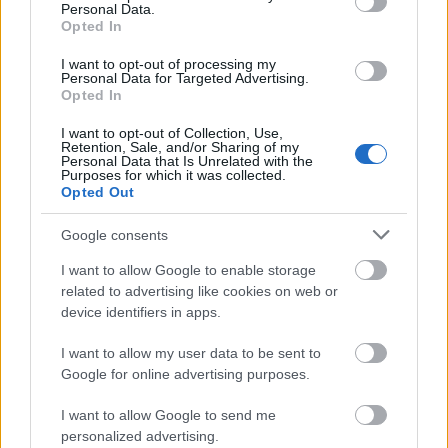
Personal Data.
földrengésekkel, árvizekkel, tornádókkal vagy
Opted In
vulkánkitörésekkel nem kell számolnunk.
I want to opt-out of processing my
Personal Data for Targeted Advertising.
Opted In
Ám még így is megesett egyszer, hogy egy
I want to opt-out of Collection, Use,
komplett városunkat tette múlt időbe a
Retention, Sale, and/or Sharing of my
Personal Data that Is Unrelated with the
természet: az 1879-es árvíz szinte teljesen
Purposes for which it was collected.
Opted Out
elpusztította Szegedet. A beszámolók az egész
világot sokkolták.
Google consents
I want to allow Google to enable storage
related to advertising like cookies on web or
Nem csak Európából és Észak-Amerikából,
device identifiers in apps.
de még Indiából és Kínából is jöttek
felajánlások az újjáépítéshez.
I want to allow my user data to be sent to
Google for online advertising purposes.
I want to allow Google to send me
A romok helyén felhúzott város egészen
personalized advertising.