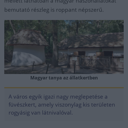
mellett láthatóan a magyar haszonállatokat
bemutató részleg is roppant népszerű.
Magyar tanya az állatkertben
A város egyik igazi nagy meglepetése a
füvészkert, amely viszonylag kis területen
rogyásig van látnivalóval.