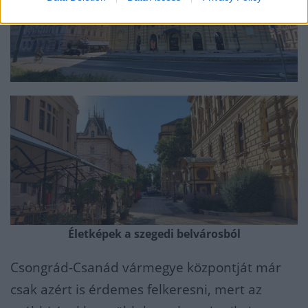
Életképek a szegedi belvárosból
Csongrád-Csanád vármegye központját már
csak azért is érdemes felkeresni, mert az