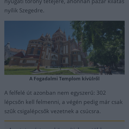
nyugati torony tetejére, ahonnan pazar kilátás
nyílik Szegedre.
A Fogadalmi Templom kívülről
A felfelé út azonban nem egyszerű: 302
lépcsőn kell felmenni, a végén pedig már csak
szűk csigalépcsők vezetnek a csúcsra.