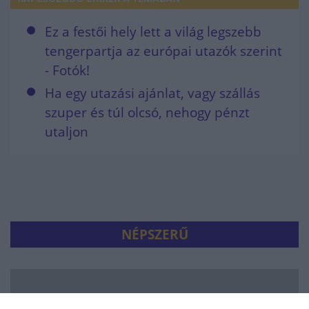
Ez a festői hely lett a világ legszebb
tengerpartja az európai utazók szerint
- Fotók!
Ha egy utazási ajánlat, vagy szállás
szuper és túl olcsó, nehogy pénzt
utaljon
NÉPSZERŰ