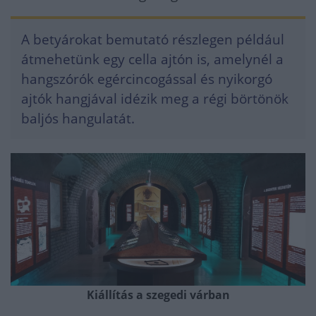
A betyárokat bemutató részlegen például
átmehetünk egy cella ajtón is, amelynél a
hangszórók egércincogással és nyikorgó
ajtók hangjával idézik meg a régi börtönök
baljós hangulatát.
Kiállítás a szegedi várban