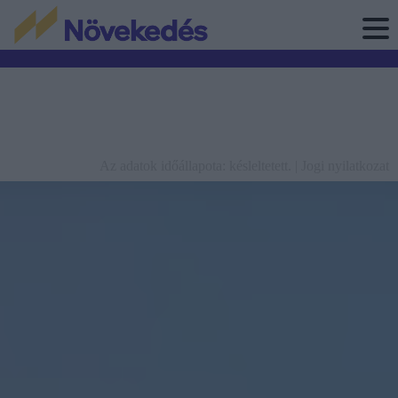
Az adatok időállapota: késleltetett. |
Jogi nyilatkozat