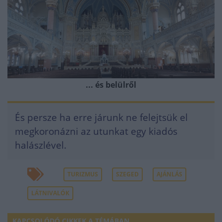
... és belülről
És persze ha erre járunk ne felejtsük el
megkoronázni az utunkat egy kiadós
halászlével.
TURIZMUS
SZEGED
AJÁNLÁS
LÁTNIVALÓK
KAPCSOLÓDÓ CIKKEK A TÉMÁBAN