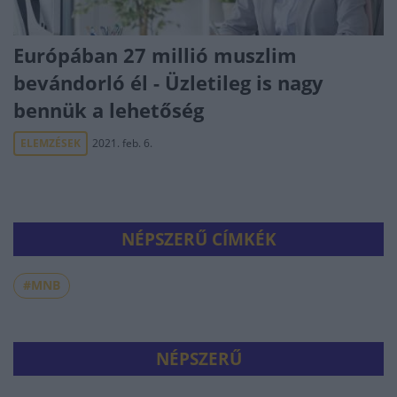
Európában 27 millió muszlim
bevándorló él - Üzletileg is nagy
bennük a lehetőség
ELEMZÉSEK
2021. feb. 6.
NÉPSZERŰ CÍMKÉK
#MNB
NÉPSZERŰ