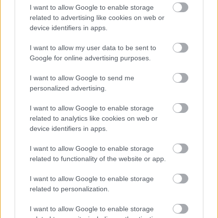
I want to allow Google to enable storage
related to advertising like cookies on web or
device identifiers in apps.
Minden idők legjövedelmezőbbje és
legdrágábbja volt az amerikai foci vb -
I want to allow my user data to be sent to
gyorsmérleg
Google for online advertising purposes.
HÍREK
2026. júl. 20.
I want to allow Google to send me
personalized advertising.
I want to allow Google to enable storage
related to analytics like cookies on web or
device identifiers in apps.
I want to allow Google to enable storage
related to functionality of the website or app.
I want to allow Google to enable storage
related to personalization.
Mi lett Alain Delon vagyonával? Adóhatósági
csavar a sztoriban
I want to allow Google to enable storage