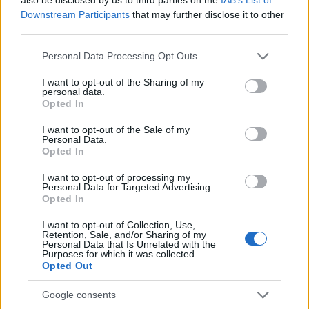
Downstream Participants
that may further disclose it to other
third parties.
Please note that this website/app uses one or more Google
Personal Data Processing Opt Outs
services and may gather and store information including but
not limited to your visit or usage behaviour. You may click to
I want to opt-out of the Sharing of my
personal data.
grant or deny consent to Google and its third-party tags to
Opted In
use your data for below specified purposes in below Google
consent section.
I want to opt-out of the Sale of my
Personal Data.
Opted In
Uniós források: íme a teendők, amelyek a
pénzek érkezéséhez még szükségesek
I want to opt-out of processing my
Personal Data for Targeted Advertising.
ELEMZÉSEK
2026. júl. 20.
Opted In
I want to opt-out of Collection, Use,
Retention, Sale, and/or Sharing of my
Personal Data that Is Unrelated with the
Purposes for which it was collected.
Opted Out
Google consents