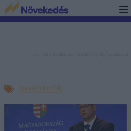
Az adatok időállapota: késleltetett. |
Jogi nyilatkozat
bevándorlók