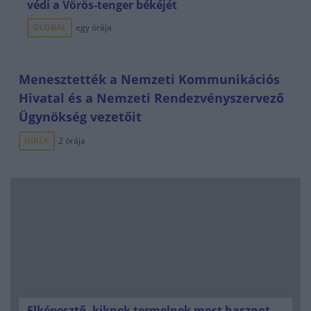
védi a Vörös-tenger békéjét
GLOBÁL
egy órája
Menesztették a Nemzeti Kommunikációs
Hivatal és a Nemzeti Rendezvényszervező
Ügynökség vezetőit
HÍREK
2 órája
Elképesztő, kiknek termelnek most hasznot