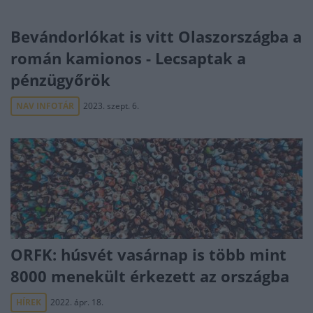
Bevándorlókat is vitt Olaszországba a
román kamionos - Lecsaptak a
pénzügyőrök
NAV INFOTÁR
2023. szept. 6.
ORFK: húsvét vasárnap is több mint
8000 menekült érkezett az országba
HÍREK
2022. ápr. 18.