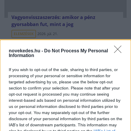
Vagyonvisszaszerzés: amikor a pénz
gyorsabban fut, mint a jog
ELEMZÉSEK
2026. júl. 21.
novekedes.hu -
Do Not Process My Personal
Information
If you wish to opt-out of the sale, sharing to third parties, or
processing of your personal or sensitive information for
targeted advertising by us, please use the below opt-out
section to confirm your selection. Please note that after your
opt-out request is processed you may continue seeing
interest-based ads based on personal information utilized by
us or personal information disclosed to third parties prior to
your opt-out. You may separately opt-out of the further
Kéthónapos a Tisza-kormány: íme a mérleg!
disclosure of your personal information by third parties on the
ELEMZÉSEK
2026. júl. 21.
IAB’s list of downstream participants. This information may
also be disclosed by us to third parties on the
IAB’s List of