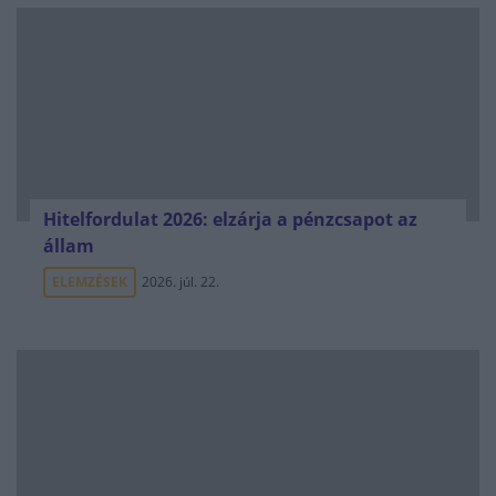
Hitelfordulat 2026: elzárja a pénzcsapot az
állam
ELEMZÉSEK
2026. júl. 22.