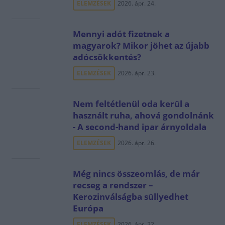
ELEMZÉSEK
2026. ápr. 24.
Mennyi adót fizetnek a
magyarok? Mikor jöhet az újabb
adócsökkentés?
ELEMZÉSEK
2026. ápr. 23.
Nem feltétlenül oda kerül a
használt ruha, ahová gondolnánk
- A second-hand ipar árnyoldala
ELEMZÉSEK
2026. ápr. 26.
Még nincs összeomlás, de már
recseg a rendszer –
Kerozinválságba süllyedhet
Európa
ELEMZÉSEK
2026. ápr. 22.