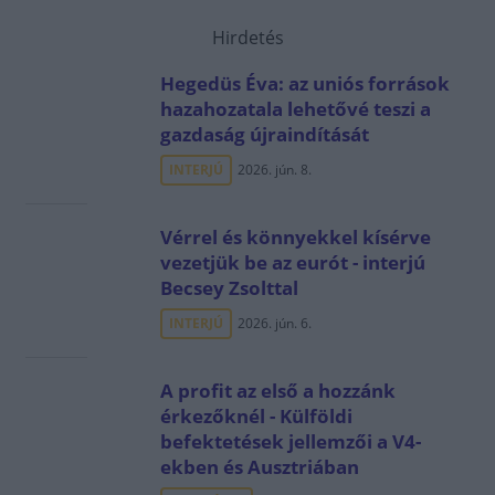
Hirdetés
Hegedüs Éva: az uniós források
hazahozatala lehetővé teszi a
gazdaság újraindítását
INTERJÚ
2026. jún. 8.
Vérrel és könnyekkel kísérve
vezetjük be az eurót - interjú
Becsey Zsolttal
INTERJÚ
2026. jún. 6.
A profit az első a hozzánk
érkezőknél - Külföldi
befektetések jellemzői a V4-
ekben és Ausztriában