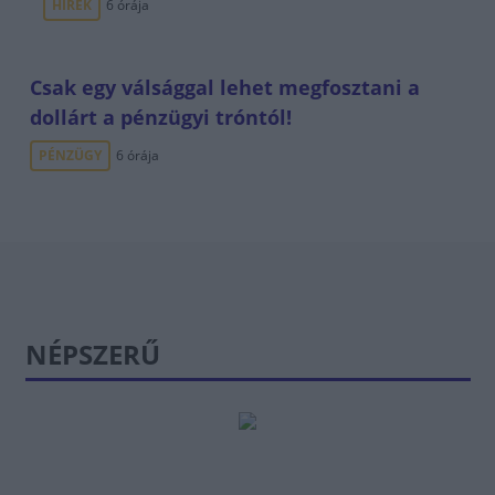
HÍREK
6 órája
Csak egy válsággal lehet megfosztani a
dollárt a pénzügyi tróntól!
PÉNZÜGY
6 órája
NÉPSZERŰ