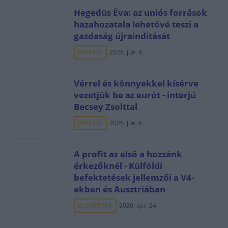
Hegedüs Éva: az uniós források
hazahozatala lehetővé teszi a
gazdaság újraindítását
INTERJÚ
2026. jún. 8.
Vérrel és könnyekkel kísérve
vezetjük be az eurót - interjú
Becsey Zsolttal
INTERJÚ
2026. jún. 6.
A profit az első a hozzánk
érkezőknél - Külföldi
befektetések jellemzői a V4-
ekben és Ausztriában
ELEMZÉSEK
2026. ápr. 24.