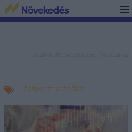
Az adatok időállapota: késleltetett. |
Jogi nyilatkozat
készpénzhasználat