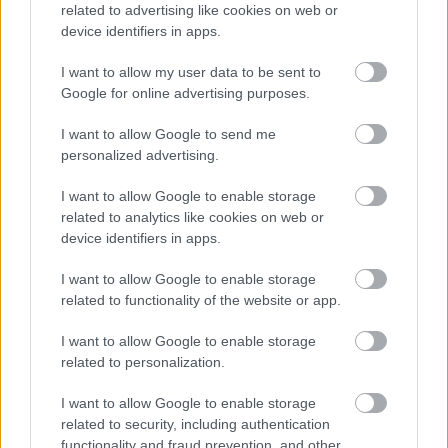
related to advertising like cookies on web or
device identifiers in apps.
I want to allow my user data to be sent to
Google for online advertising purposes.
Hitelfordulat 2026: elzárja a pénzcsapot az
I want to allow Google to send me
állam
personalized advertising.
ELEMZÉSEK
2026. júl. 22.
I want to allow Google to enable storage
related to analytics like cookies on web or
device identifiers in apps.
I want to allow Google to enable storage
related to functionality of the website or app.
I want to allow Google to enable storage
related to personalization.
I want to allow Google to enable storage
related to security, including authentication
Vagyonvisszaszerzés: amikor a pénz
functionality and fraud prevention, and other