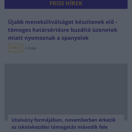
FRISS HÍREK
Újabb menekültválságot készítenek elő -
tömeges határsértésre buzdító üzenetek
miatt nyomoznak a spanyolok
HÍREK
2 órája
Utalvány formájában, novemberben érkezik
az iskolakezdési támogatás második fele