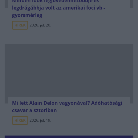
Minden idők legjövedelmezőbbje és
legdrágábbja volt az amerikai foci vb -
gyorsmérleg
HÍREK
2026. júl. 20.
Mi lett Alain Delon vagyonával? Adóhatósági
csavar a sztoriban
HÍREK
2026. júl. 19.