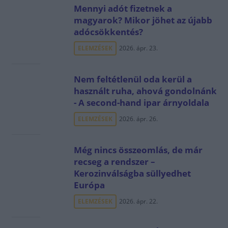
Mennyi adót fizetnek a
magyarok? Mikor jöhet az újabb
adócsökkentés?
ELEMZÉSEK
2026. ápr. 23.
Nem feltétlenül oda kerül a
használt ruha, ahová gondolnánk
- A second-hand ipar árnyoldala
ELEMZÉSEK
2026. ápr. 26.
Még nincs összeomlás, de már
recseg a rendszer –
Kerozinválságba süllyedhet
Európa
ELEMZÉSEK
2026. ápr. 22.