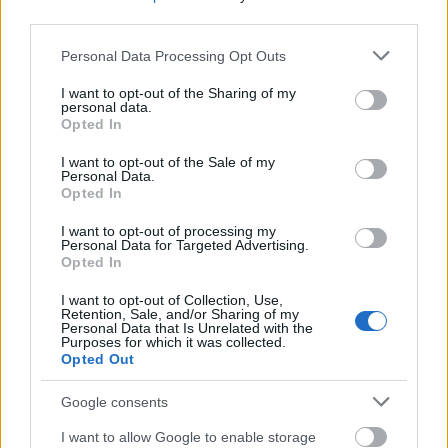
third parties.
a KATA-összeghatár
Please note that this website/app uses one or more Google
Personal Data Processing Opt Outs
HÍREK
2019. nov. 7.
services and may gather and store information including but
not limited to your visit or usage behaviour. You may click to
I want to opt-out of the Sharing of my
personal data.
grant or deny consent to Google and its third-party tags to
1
2
Opted In
use your data for below specified purposes in below Google
consent section.
I want to opt-out of the Sale of my
Personal Data.
Opted In
NÉPSZERŰ CÍMKÉK
I want to opt-out of processing my
Personal Data for Targeted Advertising.
#MNB
Opted In
I want to opt-out of Collection, Use,
Retention, Sale, and/or Sharing of my
Personal Data that Is Unrelated with the
NÉPSZERŰ
Purposes for which it was collected.
Opted Out
Google consents
I want to allow Google to enable storage