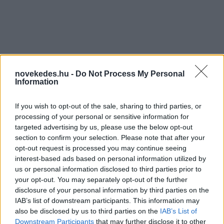
Mivel lehetne hatékonyan
novekedes.hu -
Do Not Process My Personal
visszaszorítani a
Information
készpénzhasználatot?
If you wish to opt-out of the sale, sharing to third parties, or
ELEMZÉSEK
2020. jan. 20.
processing of your personal or sensitive information for
targeted advertising by us, please use the below opt-out
section to confirm your selection. Please note that after your
opt-out request is processed you may continue seeing
interest-based ads based on personal information utilized by
us or personal information disclosed to third parties prior to
your opt-out. You may separately opt-out of the further
disclosure of your personal information by third parties on the
IAB’s list of downstream participants. This information may
also be disclosed by us to third parties on the
IAB’s List of
Épül a kézilabdacsarnok, emelkedhet
Downstream Participants
that may further disclose it to other