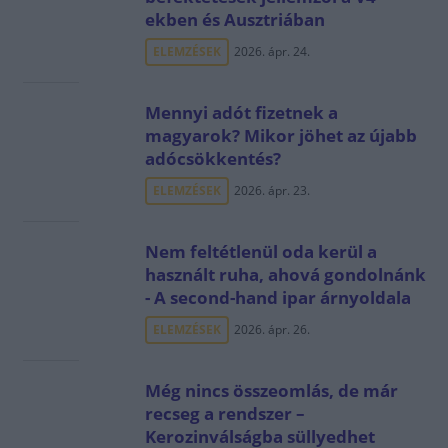
ekben és Ausztriában
ELEMZÉSEK
2026. ápr. 24.
Mennyi adót fizetnek a
magyarok? Mikor jöhet az újabb
adócsökkentés?
ELEMZÉSEK
2026. ápr. 23.
Nem feltétlenül oda kerül a
használt ruha, ahová gondolnánk
- A second-hand ipar árnyoldala
ELEMZÉSEK
2026. ápr. 26.
Még nincs összeomlás, de már
recseg a rendszer –
Kerozinválságba süllyedhet