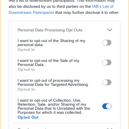
IAB’s list of downstream participants. This information may
ELEMZÉSEK
2026. júl. 21.
also be disclosed by us to third parties on the
IAB’s List of
Downstream Participants
that may further disclose it to other
third parties.
Please note that this website/app uses one or more Google
Personal Data Processing Opt Outs
services and may gather and store information including but
not limited to your visit or usage behaviour. You may click to
I want to opt-out of the Sharing of my
personal data.
grant or deny consent to Google and its third-party tags to
Opted In
use your data for below specified purposes in below Google
consent section.
I want to opt-out of the Sale of my
Personal Data.
Opted In
Uniós források: íme a teendők, amelyek a
I want to opt-out of processing my
pénzek érkezéséhez még szükségesek
Personal Data for Targeted Advertising.
Opted In
ELEMZÉSEK
2026. júl. 20.
I want to opt-out of Collection, Use,
Retention, Sale, and/or Sharing of my
Personal Data that Is Unrelated with the
Purposes for which it was collected.
Opted Out