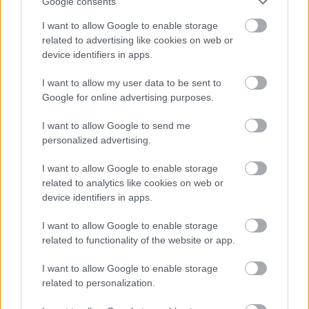
Google consents
I want to allow Google to enable storage
related to advertising like cookies on web or
device identifiers in apps.
Minden idők legjövedelmezőbbje és
legdrágábbja volt az amerikai foci vb -
I want to allow my user data to be sent to
Google for online advertising purposes.
gyorsmérleg
HÍREK
2026. júl. 20.
I want to allow Google to send me
personalized advertising.
I want to allow Google to enable storage
related to analytics like cookies on web or
device identifiers in apps.
I want to allow Google to enable storage
related to functionality of the website or app.
I want to allow Google to enable storage
related to personalization.
Mi lett Alain Delon vagyonával? Adóhatósági