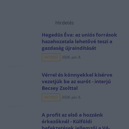
Hirdetés
Hegedüs Éva: az uniós források
hazahozatala lehetővé teszi a
gazdaság újraindítását
INTERJÚ
2026. jún. 8.
Vérrel és könnyekkel kísérve
vezetjük be az eurót - interjú
Becsey Zsolttal
INTERJÚ
2026. jún. 6.
A profit az első a hozzánk
érkezőknél - Külföldi
befektetések jellemzői a V4-