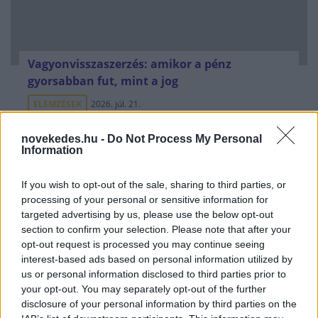
Vagyonvisszaszerzés: amikor a pénz
gyorsabban fut, mint a jog
ELEMZÉSEK
2026. júl. 21.
novekedes.hu -
Do Not Process My Personal
Information
If you wish to opt-out of the sale, sharing to third parties, or
processing of your personal or sensitive information for
targeted advertising by us, please use the below opt-out
section to confirm your selection. Please note that after your
opt-out request is processed you may continue seeing
interest-based ads based on personal information utilized by
us or personal information disclosed to third parties prior to
your opt-out. You may separately opt-out of the further
Kéthónapos a Tisza-kormány: íme a mérleg!
disclosure of your personal information by third parties on the