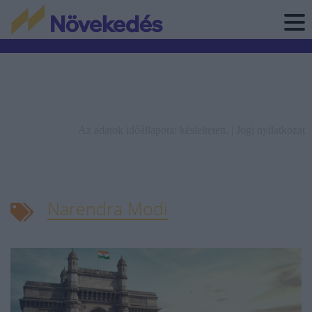
Az adatok időállapota: késleltetett. |
Jogi nyilatkozat
Narendra Modi