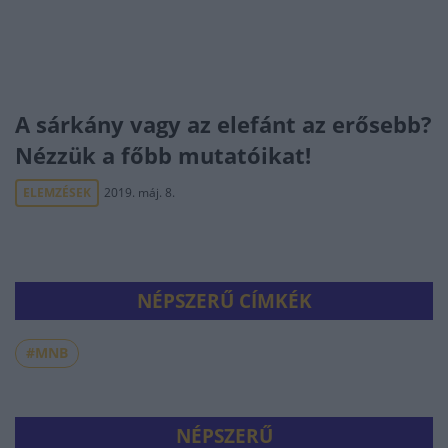
A sárkány vagy az elefánt az erősebb?
Nézzük a főbb mutatóikat!
ELEMZÉSEK
2019. máj. 8.
NÉPSZERŰ CÍMKÉK
#MNB
NÉPSZERŰ