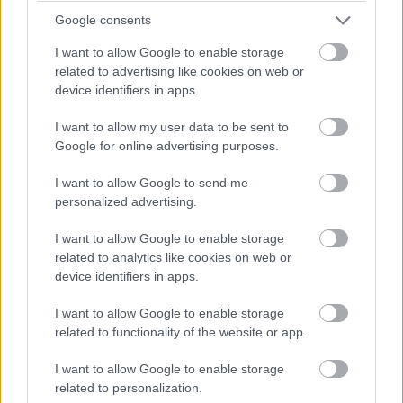
Google consents
hamar elkezdeni – hangzott el a Richter és az
ELTE között kötött átfogó együttműködésről
I want to allow Google to enable storage
related to advertising like cookies on web or
szóló szerződések ünnepélyes aláírása során.
device identifiers in apps.
I want to allow my user data to be sent to
A kutatói utánpótlás a cél
Google for online advertising purposes.
I want to allow Google to send me
A Richter Gedeon Nyrt., a Richter Gedeon
personalized advertising.
Talentum Alapítvány és az Eötvös Loránd
I want to allow Google to enable storage
Tudományegyetem (ELTE) között létrejött, 5
related to analytics like cookies on web or
évre szóló együttműködési megállapodás
device identifiers in apps.
I want to allow Google to enable storage
related to functionality of the website or app.
közös kutatási projektekre, valamint az
ELTE-n folyó oktatás, azon belül is
I want to allow Google to enable storage
elsősorban a doktori képzés támogatására
related to personalization.