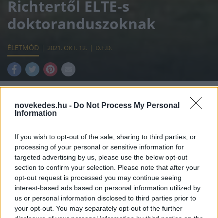
Richtertől ELTE-s
doktoranduszoknak
ÉLETMÓD
2021. OKT. 12.
D.F.D.
novekedes.hu -
Do Not Process My Personal
Information
Átfogó együttműködési megállapodást
kötött a Richter és az ELTE. Az egyetem
If you wish to opt-out of the sale, sharing to third parties, or
processing of your personal or sensitive information for
természettudományi karán a
targeted advertising by us, please use the below opt-out
doktoranduszok számára új ösztöndíjakat
section to confirm your selection. Please note that after your
opt-out request is processed you may continue seeing
alapít a gyógyszergyártó alapítványa. Új
interest-based ads based on personal information utilized by
gyógyszeripari képzést is terveznek
us or personal information disclosed to third parties prior to
your opt-out. You may separately opt-out of the further
létrehozni, illetve közös kutatási projektek