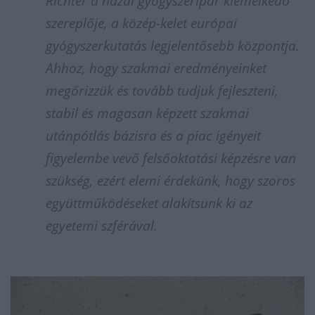
Richter a hazai gyógyszeripar kiemelkedő
szereplője, a közép-kelet európai
gyógyszerkutatás legjelentősebb központja.
Ahhoz, hogy szakmai eredményeinket
megőrizzük és tovább tudjuk fejleszteni,
stabil és magasan képzett szakmai
utánpótlás bázisra és a piac igényeit
figyelembe vevő felsőoktatási képzésre van
szükség, ezért elemi érdekünk, hogy szoros
együttműködéseket alakítsunk ki az
egyetemi szférával.