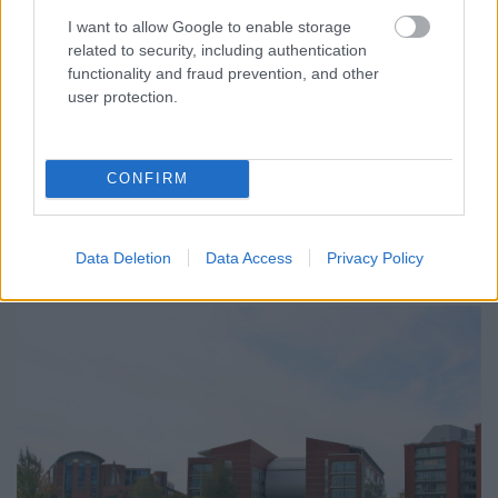
terjed ki
I want to allow Google to enable storage
related to security, including authentication
functionality and fraud prevention, and other
az élettudományi és természettudományi
user protection.
oktatás és kutatás területén. A megállapodás
fő célja a magasan képzett, piaci igényeknek
CONFIRM
megfelelő tudással felvértezett kutatói
utánpótlás biztosítása, és az ELTE-n keletkező
Data Deletion
Data Access
Privacy Policy
tudás hasznosítása.