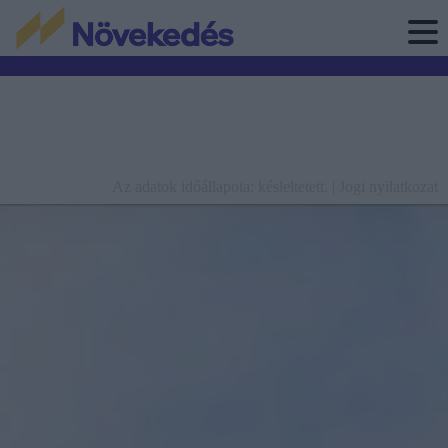
Az adatok időállapota: késleltetett. |
Jogi nyilatkozat