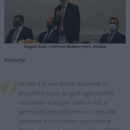
Bogsch Emil, a Richter Gedeon Nyrt. elnöke
Kiemelte:
Az idén 120 éves Richter sikerének az
alapítástól fogva az egyik legfontosabb
összetevője a magyar szellemi erő, a
generációk alatt felhalmozott szaktudás,
amelynek köszönhetően napjainkra a