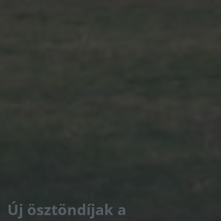
Új ösztöndíjak a