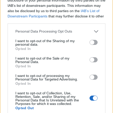
disclosure of your personal information by third parties on the
is részei lesznek az 5 éves
IAB’s list of downstream participants. This information may
also be disclosed by us to third parties on the
IAB’s List of
együttműködésnek.
Downstream Participants
that may further disclose it to other
third parties.
Please note that this website/app uses one or more Google
Personal Data Processing Opt Outs
services and may gather and store information including but
A hazai gyógyszeripari vállalat, a Richter
not limited to your visit or usage behaviour. You may click to
I want to opt-out of the Sharing of my
personal data.
grant or deny consent to Google and its third-party tags to
Gedeon számára régóta nagyon fontos az
Opted In
use your data for below specified purposes in below Google
oktatás támogatása, segítése.
consent section.
I want to opt-out of the Sale of my
Personal Data.
Opted In
Általános iskolától, a gimnáziumon át, az
I want to opt-out of processing my
Personal Data for Targeted Advertising.
egyetemekig segítik a tehetséges,
Opted In
természettudományok iránt nyitott
I want to opt-out of Collection, Use,
diákokat,
Retention, Sale, and/or Sharing of my
Personal Data that Is Unrelated with the
Purposes for which it was collected.
Opted Out
hiszen a tehetséggondozást nem lehet elég