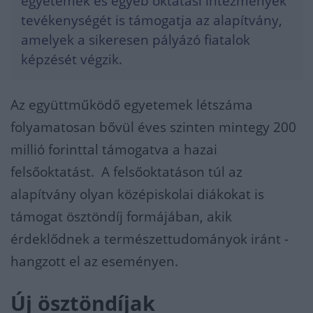
egyetemek és egyéb oktatási intézmények
tevékenységét is támogatja az alapítvány,
amelyek a sikeresen pályázó fiatalok
képzését végzik.
Az együttműködő egyetemek létszáma
folyamatosan bővül éves szinten mintegy 200
millió forinttal támogatva a hazai
felsőoktatást. A felsőoktatáson túl az
alapítvány olyan középiskolai diákokat is
támogat ösztöndíj formájában, akik
érdeklődnek a természettudományok iránt -
hangzott el az eseményen.
Új ösztöndíjak